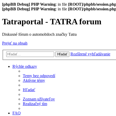
[phpBB Debug] PHP Warning
: in file
[ROOT]/phpbb/session.ph
[phpBB Debug] PHP Warning
: in file
[ROOT]/phpbb/session.ph
Tatraportal - TATRA forum
Diskusné fórum o automobiloch značky Tatra
Prejsť na obsah
Rozšírené vyhľadávanie
Hľadať
Rýchle odkazy
Temy bez odpovedí
Aktívne témy
Hľadať
Zoznam užívateľov
Realizačný tím
FAQ