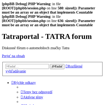
[phpBB Debug] PHP Warning
: in file
[ROOT]/phpbb/session.php
on line
580
:
sizeof(): Parameter
must be an array or an object that implements Countable
[phpBB Debug] PHP Warning
: in file
[ROOT]/phpbb/session.php
on line
636
:
sizeof(): Parameter
must be an array or an object that implements Countable
Tatraportal - TATRA forum
Diskusné fórum o automobiloch značky Tatra
Prejsť na obsah
Rozšírené
Hľadať
vyhľadávanie
Rýchle odkazy
Temy bez odpovedí
Aktívne témy