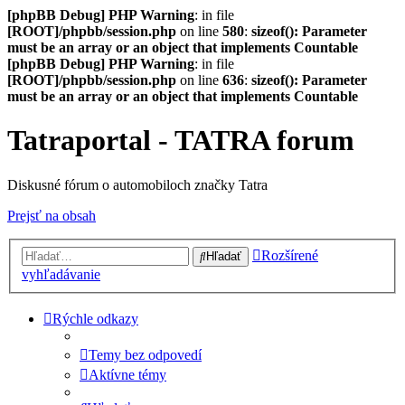
[phpBB Debug] PHP Warning
: in file
[ROOT]/phpbb/session.php
on line
580
:
sizeof(): Parameter
must be an array or an object that implements Countable
[phpBB Debug] PHP Warning
: in file
[ROOT]/phpbb/session.php
on line
636
:
sizeof(): Parameter
must be an array or an object that implements Countable
Tatraportal - TATRA forum
Diskusné fórum o automobiloch značky Tatra
Prejsť na obsah
Rozšírené
Hľadať
vyhľadávanie
Rýchle odkazy
Temy bez odpovedí
Aktívne témy