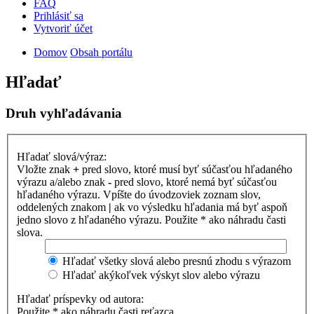
FAQ
Prihlásiť sa
Vytvoriť účet
Domov
Obsah portálu
Hľadať
Druh vyhľadávania
Hľadať slová/výraz:
Vložte znak
+
pred slovo, ktoré musí byť súčasťou hľadaného
výrazu a/alebo znak
-
pred slovo, ktoré nemá byť súčasťou
hľadaného výrazu. Vpíšte do úvodzoviek zoznam slov,
oddelených znakom
|
ak vo výsledku hľadania má byť aspoň
jedno slovo z hľadaného výrazu. Použite * ako náhradu časti
slova.
Hľadať všetky slová alebo presnú zhodu s výrazom
Hľadať akýkoľvek výskyt slov alebo výrazu
Hľadať príspevky od autora:
Použite * ako náhradu časti reťazca.