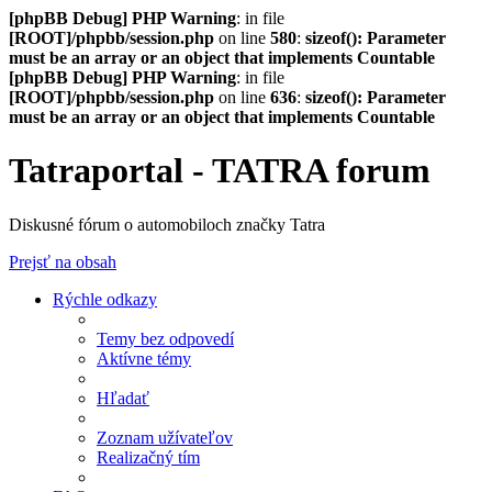
[phpBB Debug] PHP Warning
: in file
[ROOT]/phpbb/session.php
on line
580
:
sizeof(): Parameter
must be an array or an object that implements Countable
[phpBB Debug] PHP Warning
: in file
[ROOT]/phpbb/session.php
on line
636
:
sizeof(): Parameter
must be an array or an object that implements Countable
Tatraportal - TATRA forum
Diskusné fórum o automobiloch značky Tatra
Prejsť na obsah
Rýchle odkazy
Temy bez odpovedí
Aktívne témy
Hľadať
Zoznam užívateľov
Realizačný tím