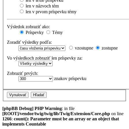
len v texte príspevku
len v názvoch tém
len v prvom príspevku témy
Výsledok zobraziť ako:
Príspevky
Témy
Zoradiť výsledky podľa:
vzostupne
zostupne
Vo výsledkoch zobraziť len príspevky za:
Zobraziť prvých:
znakov príspevku
[phpBB Debug] PHP Warning
: in file
[ROOT]/vendor/twig/twig/lib/Twig/Extension/Core.php
on line
1266
:
count(): Parameter must be an array or an object that
implements Countable