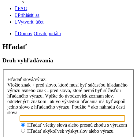
FAQ
Prihlásiť sa
Vytvoriť účet
Domov
Obsah portálu
Hľadať
Druh vyhľadávania
Hľadať slová/výraz:
Vložte znak
+
pred slovo, ktoré musí byť súčasťou hľadaného
výrazu a/alebo znak
-
pred slovo, ktoré nemá byť súčasťou
hľadaného výrazu. Vpíšte do úvodzoviek zoznam slov,
oddelených znakom
|
ak vo výsledku hľadania má byť aspoň
jedno slovo z hľadaného výrazu. Použite * ako náhradu časti
slova.
Hľadať všetky slová alebo presnú zhodu s výrazom
Hľadať akýkoľvek výskyt slov alebo výrazu