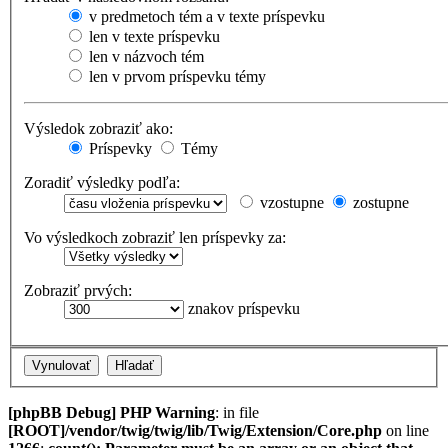
v predmetoch tém a v texte príspevku
len v texte príspevku
len v názvoch tém
len v prvom príspevku témy
Výsledok zobraziť ako:
Príspevky
Témy
Zoradiť výsledky podľa:
vzostupne
zostupne
Vo výsledkoch zobraziť len príspevky za:
Zobraziť prvých:
znakov príspevku
[phpBB Debug] PHP Warning
: in file
[ROOT]/vendor/twig/twig/lib/Twig/Extension/Core.php
on line