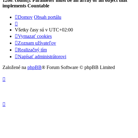
1266
:
count(): Parameter must be an array or an object that
implements Countable
Domov
Obsah portálu
Všetky časy sú v
UTC+02:00
Vymazať cookies
Zoznam užívateľov
Realizačný tím
Napísať administrátorovi
Založené na
phpBB
® Forum Software © phpBB Limited