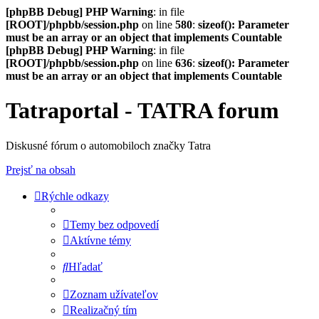
[phpBB Debug] PHP Warning
: in file
[ROOT]/phpbb/session.php
on line
580
:
sizeof(): Parameter
must be an array or an object that implements Countable
[phpBB Debug] PHP Warning
: in file
[ROOT]/phpbb/session.php
on line
636
:
sizeof(): Parameter
must be an array or an object that implements Countable
Tatraportal - TATRA forum
Diskusné fórum o automobiloch značky Tatra
Prejsť na obsah
Rýchle odkazy
Temy bez odpovedí
Aktívne témy
Hľadať
Zoznam užívateľov
Realizačný tím