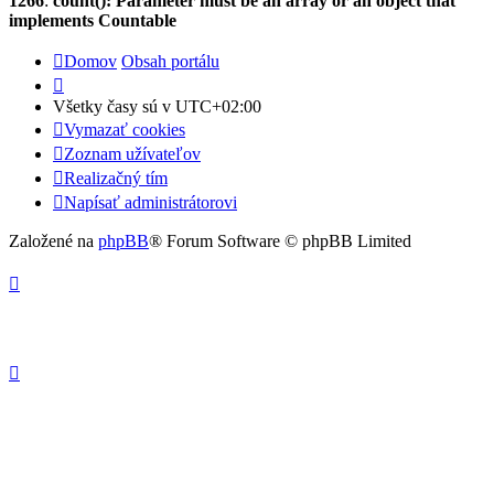
1266
:
count(): Parameter must be an array or an object that
implements Countable
Domov
Obsah portálu
Všetky časy sú v
UTC+02:00
Vymazať cookies
Zoznam užívateľov
Realizačný tím
Napísať administrátorovi
Založené na
phpBB
® Forum Software © phpBB Limited