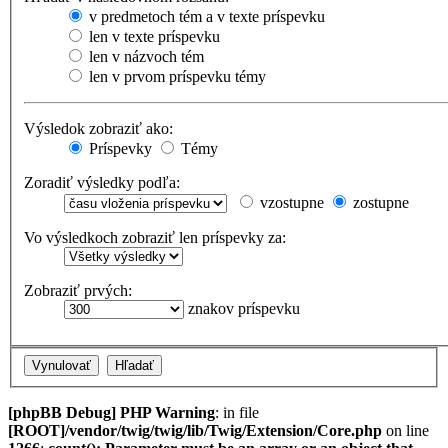
v predmetoch tém a v texte príspevku
len v texte príspevku
len v názvoch tém
len v prvom príspevku témy
Výsledok zobraziť ako:
Príspevky
Témy
Zoradiť výsledky podľa:
vzostupne
zostupne
Vo výsledkoch zobraziť len príspevky za:
Zobraziť prvých:
znakov príspevku
[phpBB Debug] PHP Warning
: in file
[ROOT]/vendor/twig/twig/lib/Twig/Extension/Core.php
on line