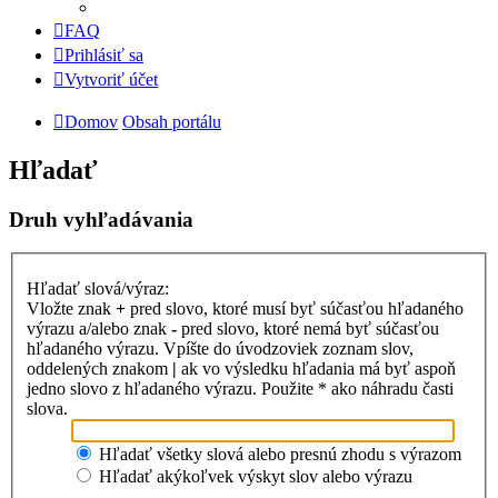
FAQ
Prihlásiť sa
Vytvoriť účet
Domov
Obsah portálu
Hľadať
Druh vyhľadávania
Hľadať slová/výraz:
Vložte znak
+
pred slovo, ktoré musí byť súčasťou hľadaného
výrazu a/alebo znak
-
pred slovo, ktoré nemá byť súčasťou
hľadaného výrazu. Vpíšte do úvodzoviek zoznam slov,
oddelených znakom
|
ak vo výsledku hľadania má byť aspoň
jedno slovo z hľadaného výrazu. Použite * ako náhradu časti
slova.
Hľadať všetky slová alebo presnú zhodu s výrazom
Hľadať akýkoľvek výskyt slov alebo výrazu