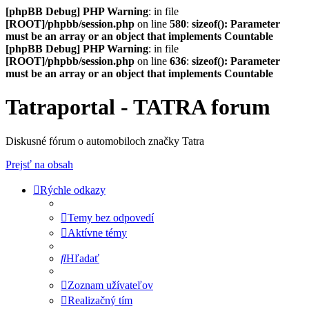
[phpBB Debug] PHP Warning
: in file
[ROOT]/phpbb/session.php
on line
580
:
sizeof(): Parameter
must be an array or an object that implements Countable
[phpBB Debug] PHP Warning
: in file
[ROOT]/phpbb/session.php
on line
636
:
sizeof(): Parameter
must be an array or an object that implements Countable
Tatraportal - TATRA forum
Diskusné fórum o automobiloch značky Tatra
Prejsť na obsah
Rýchle odkazy
Temy bez odpovedí
Aktívne témy
Hľadať
Zoznam užívateľov
Realizačný tím