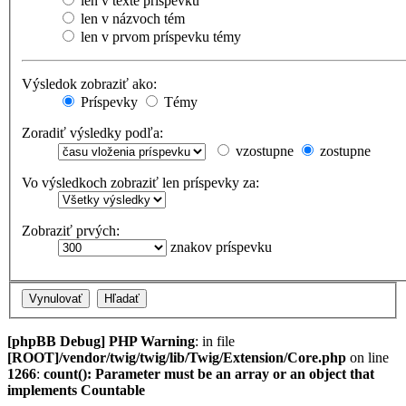
len v texte príspevku
len v názvoch tém
len v prvom príspevku témy
Výsledok zobraziť ako:
Príspevky
Témy
Zoradiť výsledky podľa:
vzostupne
zostupne
Vo výsledkoch zobraziť len príspevky za:
Zobraziť prvých:
znakov príspevku
[phpBB Debug] PHP Warning
: in file
[ROOT]/vendor/twig/twig/lib/Twig/Extension/Core.php
on line
1266
:
count(): Parameter must be an array or an object that
implements Countable