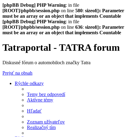
[phpBB Debug] PHP Warning
: in file
[ROOT]/phpbb/session.php
on line
580
:
sizeof(): Parameter
must be an array or an object that implements Countable
[phpBB Debug] PHP Warning
: in file
[ROOT]/phpbb/session.php
on line
636
:
sizeof(): Parameter
must be an array or an object that implements Countable
Tatraportal - TATRA forum
Diskusné fórum o automobiloch značky Tatra
Prejsť na obsah
Rýchle odkazy
Temy bez odpovedí
Aktívne témy
Hľadať
Zoznam užívateľov
Realizačný tím