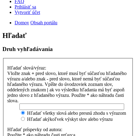
FAQ
Prihlásiť sa
Vytvoriť účet
Domov
Obsah portálu
Hľadať
Druh vyhľadávania
Hľadať slová/výraz:
Vložte znak
+
pred slovo, ktoré musí byť súčasťou hľadaného
výrazu a/alebo znak
-
pred slovo, ktoré nemá byť súčasťou
hľadaného výrazu. Vpíšte do úvodzoviek zoznam slov,
oddelených znakom
|
ak vo výsledku hľadania má byť aspoň
jedno slovo z hľadaného výrazu. Použite * ako náhradu časti
slova.
Hľadať všetky slová alebo presnú zhodu s výrazom
Hľadať akýkoľvek výskyt slov alebo výrazu
Hľadať príspevky od autora:
Použite * ako náhradu časti reťazca.