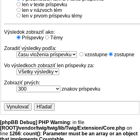
len v texte príspevku
len v názvoch tém
len v prvom príspevku témy
Výsledok zobraziť ako:
Príspevky
Témy
Zoradiť výsledky podľa:
vzostupne
zostupne
Vo výsledkoch zobraziť len príspevky za:
Zobraziť prvých:
znakov príspevku
[phpBB Debug] PHP Warning
: in file
[ROOT]/vendor/twig/twig/lib/Twig/Extension/Core.php
on
line
1266
:
count(): Parameter must be an array or an object
that implements Countable