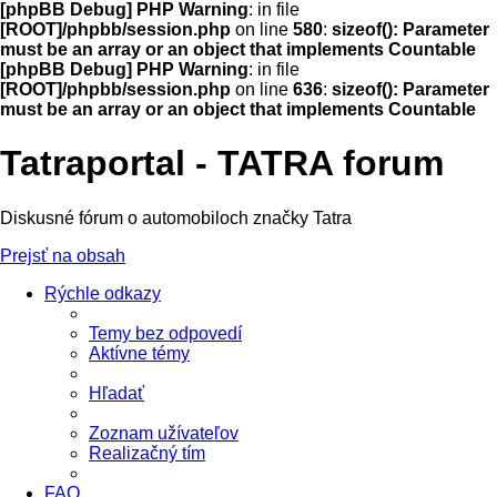
[phpBB Debug] PHP Warning
: in file
[ROOT]/phpbb/session.php
on line
580
:
sizeof(): Parameter
must be an array or an object that implements Countable
[phpBB Debug] PHP Warning
: in file
[ROOT]/phpbb/session.php
on line
636
:
sizeof(): Parameter
must be an array or an object that implements Countable
Tatraportal - TATRA forum
Diskusné fórum o automobiloch značky Tatra
Prejsť na obsah
Rýchle odkazy
Temy bez odpovedí
Aktívne témy
Hľadať
Zoznam užívateľov
Realizačný tím
FAQ