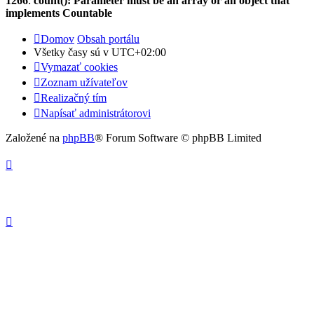
1266
:
count(): Parameter must be an array or an object that
implements Countable
Domov
Obsah portálu
Všetky časy sú v
UTC+02:00
Vymazať cookies
Zoznam užívateľov
Realizačný tím
Napísať administrátorovi
Založené na
phpBB
® Forum Software © phpBB Limited