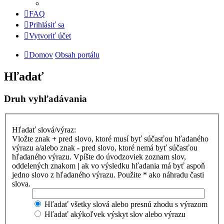
FAQ
Prihlásiť sa
Vytvoriť účet
Domov
Obsah portálu
Hľadať
Druh vyhľadávania
Hľadať slová/výraz:
Vložte znak
+
pred slovo, ktoré musí byť súčasťou hľadaného
výrazu a/alebo znak
-
pred slovo, ktoré nemá byť súčasťou
hľadaného výrazu. Vpíšte do úvodzoviek zoznam slov,
oddelených znakom
|
ak vo výsledku hľadania má byť aspoň
jedno slovo z hľadaného výrazu. Použite * ako náhradu časti
slova.
Hľadať všetky slová alebo presnú zhodu s výrazom
Hľadať akýkoľvek výskyt slov alebo výrazu