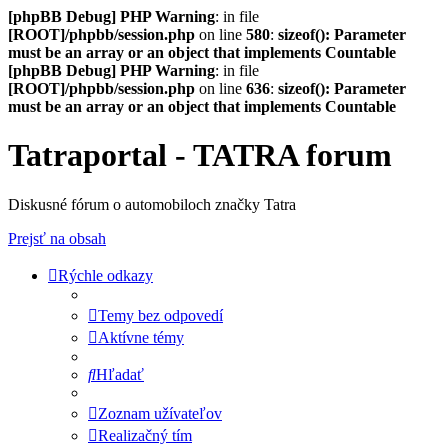
[phpBB Debug] PHP Warning
: in file
[ROOT]/phpbb/session.php
on line
580
:
sizeof(): Parameter
must be an array or an object that implements Countable
[phpBB Debug] PHP Warning
: in file
[ROOT]/phpbb/session.php
on line
636
:
sizeof(): Parameter
must be an array or an object that implements Countable
Tatraportal - TATRA forum
Diskusné fórum o automobiloch značky Tatra
Prejsť na obsah
Rýchle odkazy
Temy bez odpovedí
Aktívne témy
Hľadať
Zoznam užívateľov
Realizačný tím