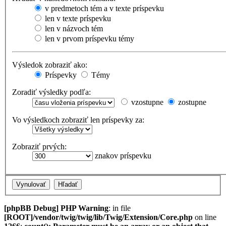
v predmetoch tém a v texte príspevku
len v texte príspevku
len v názvoch tém
len v prvom príspevku témy
Výsledok zobraziť ako:
Príspevky
Témy
Zoradiť výsledky podľa:
vzostupne
zostupne
Vo výsledkoch zobraziť len príspevky za:
Zobraziť prvých:
znakov príspevku
[phpBB Debug] PHP Warning
: in file
[ROOT]/vendor/twig/twig/lib/Twig/Extension/Core.php
on line