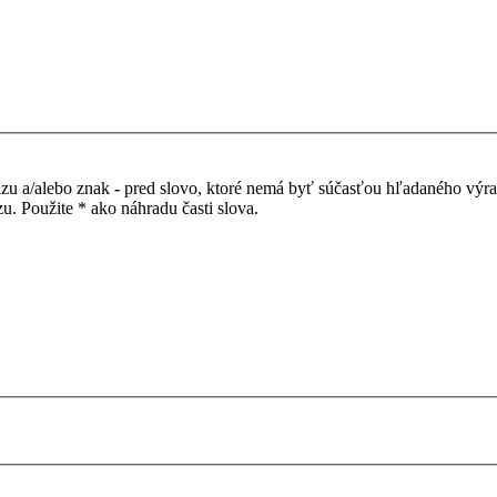
azu a/alebo znak
-
pred slovo, ktoré nemá byť súčasťou hľadaného výr
. Použite * ako náhradu časti slova.