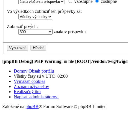
vzostupne
zostupne
Vo výsledkoch zobraziť len príspevky za:
Zobraziť prvých:
znakov príspevku
[phpBB Debug] PHP Warning
: in file
[ROOT]/vendor/twig/twig/l
Domov
Obsah portálu
Všetky časy sú v
UTC+02:00
Vymazať cookies
Zoznam užívateľov
Realizačný tím
Napísať administrátorovi
Založené na
phpBB
® Forum Software © phpBB Limited