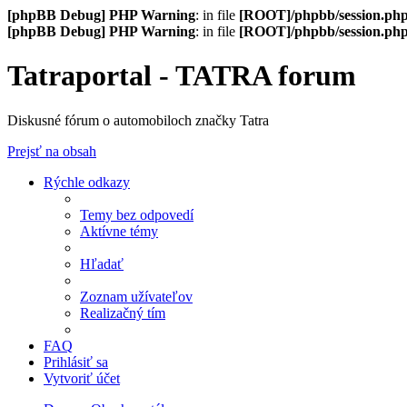
[phpBB Debug] PHP Warning
: in file
[ROOT]/phpbb/session.ph
[phpBB Debug] PHP Warning
: in file
[ROOT]/phpbb/session.ph
Tatraportal - TATRA forum
Diskusné fórum o automobiloch značky Tatra
Prejsť na obsah
Rýchle odkazy
Temy bez odpovedí
Aktívne témy
Hľadať
Zoznam užívateľov
Realizačný tím
FAQ
Prihlásiť sa
Vytvoriť účet