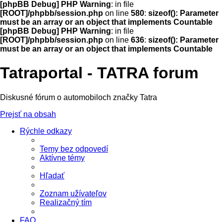
[phpBB Debug] PHP Warning
: in file
[ROOT]/phpbb/session.php
on line
580
:
sizeof(): Parameter
must be an array or an object that implements Countable
[phpBB Debug] PHP Warning
: in file
[ROOT]/phpbb/session.php
on line
636
:
sizeof(): Parameter
must be an array or an object that implements Countable
Tatraportal - TATRA forum
Diskusné fórum o automobiloch značky Tatra
Prejsť na obsah
Rýchle odkazy
Temy bez odpovedí
Aktívne témy
Hľadať
Zoznam užívateľov
Realizačný tím
FAQ