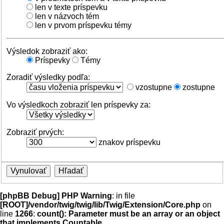
len v texte príspevku
len v názvoch tém
len v prvom príspevku témy
Výsledok zobraziť ako:
Príspevky
Témy
Zoradiť výsledky podľa:
vzostupne
zostupne
Vo výsledkoch zobraziť len príspevky za:
Zobraziť prvých:
znakov príspevku
[phpBB Debug] PHP Warning
: in file
[ROOT]/vendor/twig/twig/lib/Twig/Extension/Core.php
on
line
1266
:
count(): Parameter must be an array or an object
that implements Countable