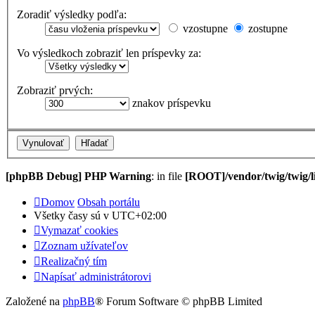
Zoradiť výsledky podľa:
vzostupne
zostupne
Vo výsledkoch zobraziť len príspevky za:
Zobraziť prvých:
znakov príspevku
[phpBB Debug] PHP Warning
: in file
[ROOT]/vendor/twig/twig/l
Domov
Obsah portálu
Všetky časy sú v
UTC+02:00
Vymazať cookies
Zoznam užívateľov
Realizačný tím
Napísať administrátorovi
Založené na
phpBB
® Forum Software © phpBB Limited