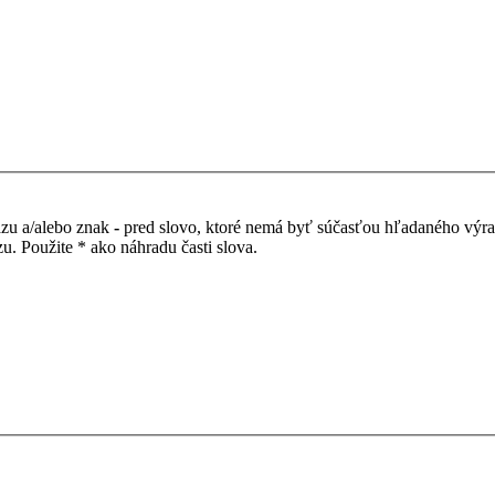
azu a/alebo znak
-
pred slovo, ktoré nemá byť súčasťou hľadaného výr
. Použite * ako náhradu časti slova.