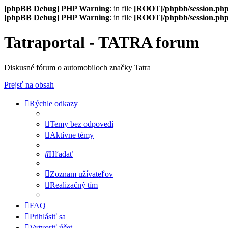
[phpBB Debug] PHP Warning
: in file
[ROOT]/phpbb/session.ph
[phpBB Debug] PHP Warning
: in file
[ROOT]/phpbb/session.ph
Tatraportal - TATRA forum
Diskusné fórum o automobiloch značky Tatra
Prejsť na obsah
Rýchle odkazy
Temy bez odpovedí
Aktívne témy
Hľadať
Zoznam užívateľov
Realizačný tím
FAQ
Prihlásiť sa
Vytvoriť účet