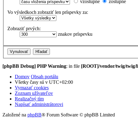
vzostupne
zostupne
Vo výsledkoch zobraziť len príspevky za:
Zobraziť prvých:
znakov príspevku
[phpBB Debug] PHP Warning
: in file
[ROOT]/vendor/twig/twig/l
Domov
Obsah portálu
Všetky časy sú v
UTC+02:00
Vymazať cookies
Zoznam užívateľov
Realizačný tím
Napísať administrátorovi
Založené na
phpBB
® Forum Software © phpBB Limited