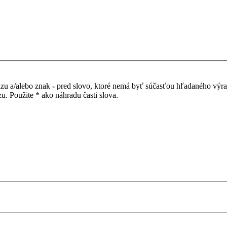
azu a/alebo znak
-
pred slovo, ktoré nemá byť súčasťou hľadaného výr
. Použite * ako náhradu časti slova.