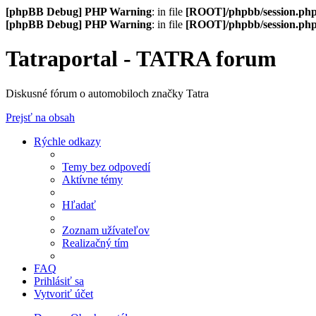
[phpBB Debug] PHP Warning
: in file
[ROOT]/phpbb/session.ph
[phpBB Debug] PHP Warning
: in file
[ROOT]/phpbb/session.ph
Tatraportal - TATRA forum
Diskusné fórum o automobiloch značky Tatra
Prejsť na obsah
Rýchle odkazy
Temy bez odpovedí
Aktívne témy
Hľadať
Zoznam užívateľov
Realizačný tím
FAQ
Prihlásiť sa
Vytvoriť účet