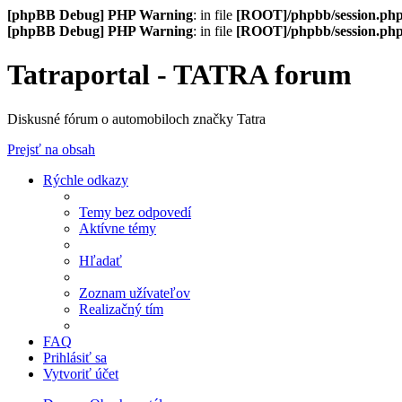
[phpBB Debug] PHP Warning
: in file
[ROOT]/phpbb/session.ph
[phpBB Debug] PHP Warning
: in file
[ROOT]/phpbb/session.ph
Tatraportal - TATRA forum
Diskusné fórum o automobiloch značky Tatra
Prejsť na obsah
Rýchle odkazy
Temy bez odpovedí
Aktívne témy
Hľadať
Zoznam užívateľov
Realizačný tím
FAQ
Prihlásiť sa
Vytvoriť účet