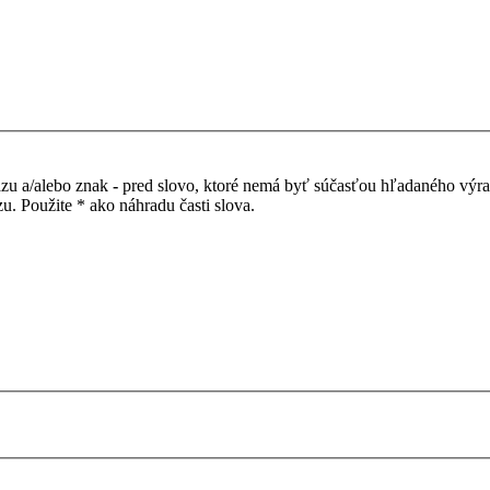
azu a/alebo znak
-
pred slovo, ktoré nemá byť súčasťou hľadaného výr
. Použite * ako náhradu časti slova.