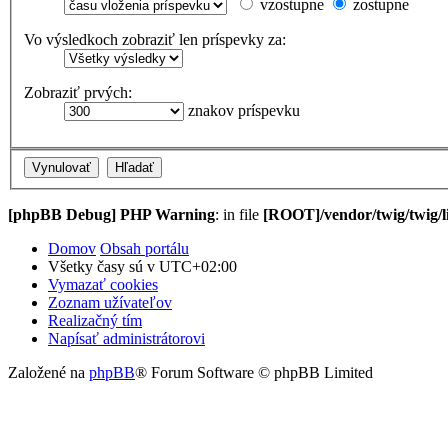
vzostupne
zostupne
Vo výsledkoch zobraziť len príspevky za:
Zobraziť prvých:
znakov príspevku
[phpBB Debug] PHP Warning
: in file
[ROOT]/vendor/twig/twig/l
Domov
Obsah portálu
Všetky časy sú v
UTC+02:00
Vymazať cookies
Zoznam užívateľov
Realizačný tím
Napísať administrátorovi
Založené na
phpBB
® Forum Software © phpBB Limited