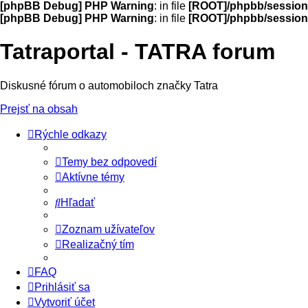
[phpBB Debug] PHP Warning
: in file
[ROOT]/phpbb/session
[phpBB Debug] PHP Warning
: in file
[ROOT]/phpbb/session
Tatraportal - TATRA forum
Diskusné fórum o automobiloch značky Tatra
Prejsť na obsah
Rýchle odkazy
Temy bez odpovedí
Aktívne témy
Hľadať
Zoznam užívateľov
Realizačný tím
FAQ
Prihlásiť sa
Vytvoriť účet