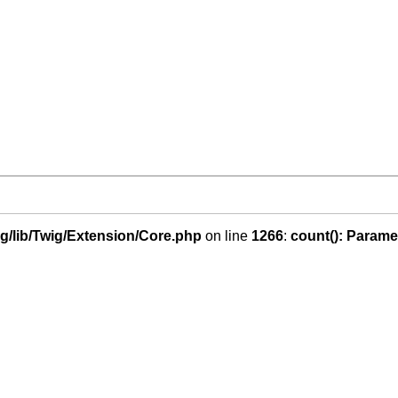
g/lib/Twig/Extension/Core.php
on line
1266
:
count(): Parame