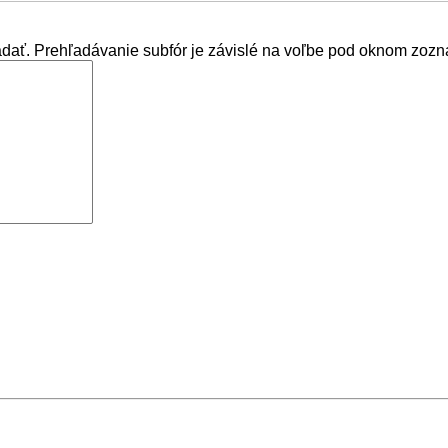
adať. Prehľadávanie subfór je závislé na voľbe pod oknom zozn