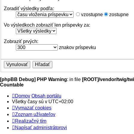
Zoradiť výsledky podľa:
vzostupne
zostupne
Vo výsledkoch zobraziť len príspevky za:
Zobraziť prvých:
znakov príspevku
[phpBB Debug] PHP Warning
: in file
[ROOT]/vendor/twig/twi
Countable
Domov
Obsah portálu
Všetky časy sú v
UTC+02:00
Vymazať cookies
Zoznam užívateľov
Realizačný tím
Napísať administrátorovi