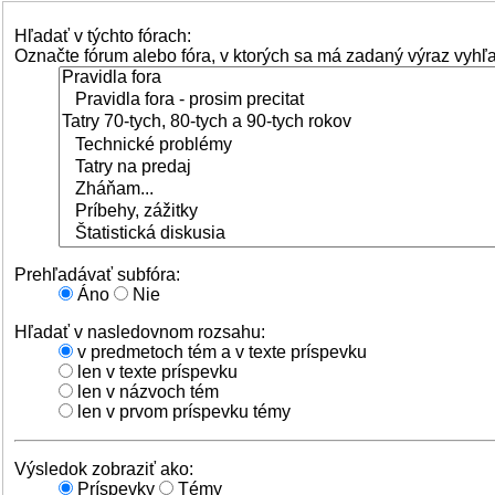
Hľadať v týchto fórach:
Označte fórum alebo fóra, v ktorých sa má zadaný výraz vyhľ
Prehľadávať subfóra:
Áno
Nie
Hľadať v nasledovnom rozsahu:
v predmetoch tém a v texte príspevku
len v texte príspevku
len v názvoch tém
len v prvom príspevku témy
Výsledok zobraziť ako:
Príspevky
Témy