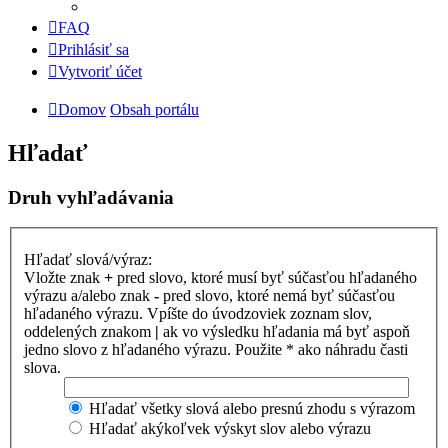
FAQ
Prihlásiť sa
Vytvoriť účet
Domov
Obsah portálu
Hľadať
Druh vyhľadávania
Hľadať slová/výraz:
Vložte znak
+
pred slovo, ktoré musí byť súčasťou hľadaného
výrazu a/alebo znak
-
pred slovo, ktoré nemá byť súčasťou
hľadaného výrazu. Vpíšte do úvodzoviek zoznam slov,
oddelených znakom
|
ak vo výsledku hľadania má byť aspoň
jedno slovo z hľadaného výrazu. Použite * ako náhradu časti
slova.
Hľadať všetky slová alebo presnú zhodu s výrazom
Hľadať akýkoľvek výskyt slov alebo výrazu