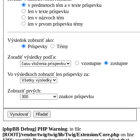
v predmetoch tém a v texte príspevku
len v texte príspevku
len v názvoch tém
len v prvom príspevku témy
Výsledok zobraziť ako:
Príspevky
Témy
Zoradiť výsledky podľa:
vzostupne
zostupne
Vo výsledkoch zobraziť len príspevky za:
Zobraziť prvých:
znakov príspevku
[phpBB Debug] PHP Warning
: in file
[ROOT]/vendor/twig/twig/lib/Twig/Extension/Core.php
on line