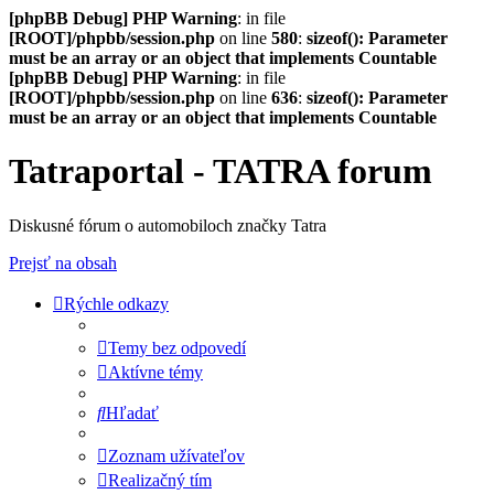
[phpBB Debug] PHP Warning
: in file
[ROOT]/phpbb/session.php
on line
580
:
sizeof(): Parameter
must be an array or an object that implements Countable
[phpBB Debug] PHP Warning
: in file
[ROOT]/phpbb/session.php
on line
636
:
sizeof(): Parameter
must be an array or an object that implements Countable
Tatraportal - TATRA forum
Diskusné fórum o automobiloch značky Tatra
Prejsť na obsah
Rýchle odkazy
Temy bez odpovedí
Aktívne témy
Hľadať
Zoznam užívateľov
Realizačný tím