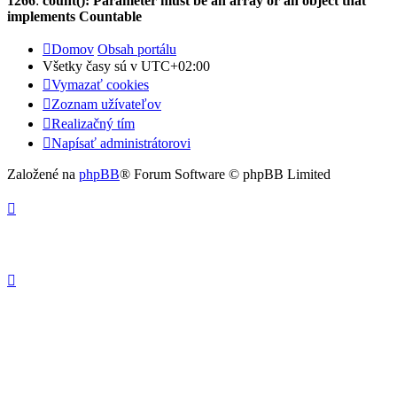
1266
:
count(): Parameter must be an array or an object that
implements Countable
Domov
Obsah portálu
Všetky časy sú v
UTC+02:00
Vymazať cookies
Zoznam užívateľov
Realizačný tím
Napísať administrátorovi
Založené na
phpBB
® Forum Software © phpBB Limited