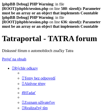
[phpBB Debug] PHP Warning
: in file
[ROOT]/phpbb/session.php
on line
580
:
sizeof(): Parameter
must be an array or an object that implements Countable
[phpBB Debug] PHP Warning
: in file
[ROOT]/phpbb/session.php
on line
636
:
sizeof(): Parameter
must be an array or an object that implements Countable
Tatraportal - TATRA forum
Diskusné fórum o automobiloch značky Tatra
Prejsť na obsah
Rýchle odkazy
Temy bez odpovedí
Aktívne témy
Hľadať
Zoznam užívateľov
Realizačný tím