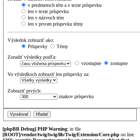
v predmetoch tém a v texte príspevku
len v texte príspevku
len v názvoch tém
len v prvom príspevku témy
Výsledok zobraziť ako:
Príspevky
Témy
Zoradiť výsledky podľa:
vzostupne
zostupne
Vo výsledkoch zobraziť len príspevky za:
Zobraziť prvých:
znakov príspevku
[phpBB Debug] PHP Warning
: in file
[ROOT]/vendor/twig/twig/lib/Twig/Extension/Core.php
on line