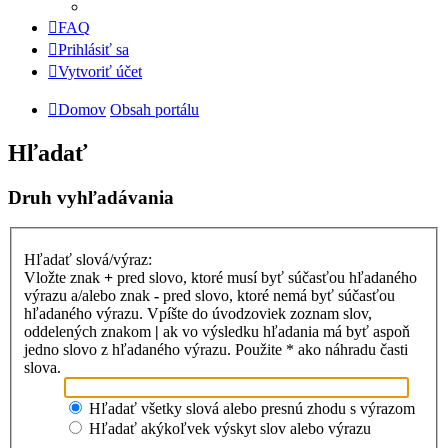
FAQ
Prihlásiť sa
Vytvoriť účet
Domov
Obsah portálu
Hľadať
Druh vyhľadávania
Hľadať slová/výraz:
Vložte znak
+
pred slovo, ktoré musí byť súčasťou hľadaného
výrazu a/alebo znak
-
pred slovo, ktoré nemá byť súčasťou
hľadaného výrazu. Vpíšte do úvodzoviek zoznam slov,
oddelených znakom
|
ak vo výsledku hľadania má byť aspoň
jedno slovo z hľadaného výrazu. Použite * ako náhradu časti
slova.
Hľadať všetky slová alebo presnú zhodu s výrazom
Hľadať akýkoľvek výskyt slov alebo výrazu