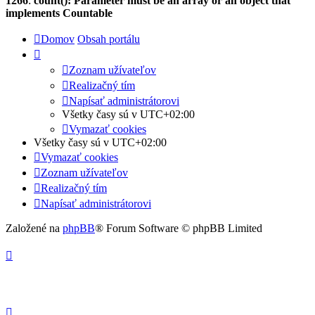
1266
:
count(): Parameter must be an array or an object that
implements Countable
Domov
Obsah portálu
Zoznam užívateľov
Realizačný tím
Napísať administrátorovi
Všetky časy sú v
UTC+02:00
Vymazať cookies
Všetky časy sú v
UTC+02:00
Vymazať cookies
Zoznam užívateľov
Realizačný tím
Napísať administrátorovi
Založené na
phpBB
® Forum Software © phpBB Limited