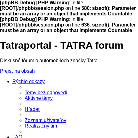
[phpBB Debug] PHP Warning
: in file
[ROOT]/phpbb/session.php
on line
580
:
sizeof(): Parameter
must be an array or an object that implements Countable
[phpBB Debug] PHP Warning
: in file
[ROOT]/phpbb/session.php
on line
636
:
sizeof(): Parameter
must be an array or an object that implements Countable
Tatraportal - TATRA forum
Diskusné fórum o automobiloch značky Tatra
Prejsť na obsah
Rýchle odkazy
Temy bez odpovedí
Aktívne témy
Hľadať
Zoznam užívateľov
Realizačný tím
FAQ