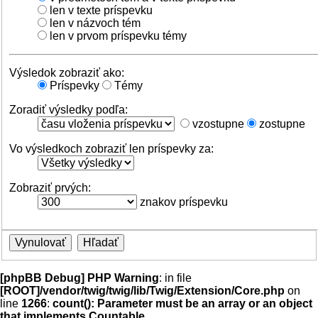
len v texte príspevku
len v názvoch tém
len v prvom príspevku témy
Výsledok zobraziť ako:
Príspevky
Témy
Zoradiť výsledky podľa:
vzostupne
zostupne
Vo výsledkoch zobraziť len príspevky za:
Zobraziť prvých:
znakov príspevku
[phpBB Debug] PHP Warning
: in file
[ROOT]/vendor/twig/twig/lib/Twig/Extension/Core.php
on
line
1266
:
count(): Parameter must be an array or an object
that implements Countable