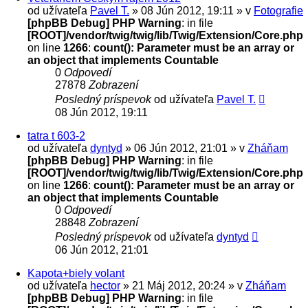
od užívateľa
Pavel T.
» 08 Jún 2012, 19:11 » v
Fotografie
[phpBB Debug] PHP Warning
: in file
[ROOT]/vendor/twig/twig/lib/Twig/Extension/Core.php
on line
1266
:
count(): Parameter must be an array or
an object that implements Countable
0
Odpovedí
27878
Zobrazení
Posledný príspevok
od užívateľa
Pavel T.
08 Jún 2012, 19:11
tatra t 603-2
od užívateľa
dyntyd
» 06 Jún 2012, 21:01 » v
Zháňam
[phpBB Debug] PHP Warning
: in file
[ROOT]/vendor/twig/twig/lib/Twig/Extension/Core.php
on line
1266
:
count(): Parameter must be an array or
an object that implements Countable
0
Odpovedí
28848
Zobrazení
Posledný príspevok
od užívateľa
dyntyd
06 Jún 2012, 21:01
Kapota+biely volant
od užívateľa
hector
» 21 Máj 2012, 20:24 » v
Zháňam
[phpBB Debug] PHP Warning
: in file