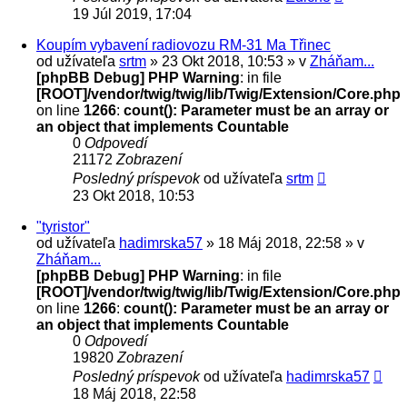
19 Júl 2019, 17:04
Koupím vybavení radiovozu RM-31 Ma Třinec
od užívateľa
srtm
» 23 Okt 2018, 10:53 » v
Zháňam...
[phpBB Debug] PHP Warning
: in file
[ROOT]/vendor/twig/twig/lib/Twig/Extension/Core.php
on line
1266
:
count(): Parameter must be an array or
an object that implements Countable
0
Odpovedí
21172
Zobrazení
Posledný príspevok
od užívateľa
srtm
23 Okt 2018, 10:53
"tyristor"
od užívateľa
hadimrska57
» 18 Máj 2018, 22:58 » v
Zháňam...
[phpBB Debug] PHP Warning
: in file
[ROOT]/vendor/twig/twig/lib/Twig/Extension/Core.php
on line
1266
:
count(): Parameter must be an array or
an object that implements Countable
0
Odpovedí
19820
Zobrazení
Posledný príspevok
od užívateľa
hadimrska57
18 Máj 2018, 22:58