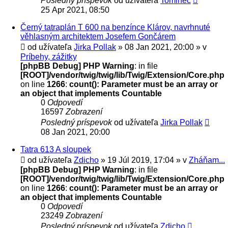
Posledný príspevok
od užívateľa
Tominec
25 Apr 2021, 08:50
Černý tatraplán T 600 na benzínce Klárov, navrhnuté
věhlasným architektem Josefem Gončárem
od užívateľa
Jirka Pollak
» 08 Jan 2021, 20:00 » v
Príbehy, zážitky
[phpBB Debug] PHP Warning
: in file
[ROOT]/vendor/twig/twig/lib/Twig/Extension/Core.php
on line
1266
:
count(): Parameter must be an array or
an object that implements Countable
0
Odpovedí
16597
Zobrazení
Posledný príspevok
od užívateľa
Jirka Pollak
08 Jan 2021, 20:00
Tatra 613 A sloupek
od užívateľa
Zdicho
» 19 Júl 2019, 17:04 » v
Zháňam...
[phpBB Debug] PHP Warning
: in file
[ROOT]/vendor/twig/twig/lib/Twig/Extension/Core.php
on line
1266
:
count(): Parameter must be an array or
an object that implements Countable
0
Odpovedí
23249
Zobrazení
Posledný príspevok
od užívateľa
Zdicho