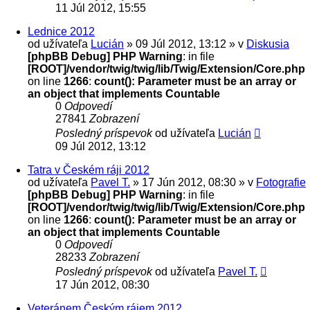
11 Júl 2012, 15:55
Lednice 2012
od užívateľa
Lucián
» 09 Júl 2012, 13:12 » v
Diskusia
[phpBB Debug] PHP Warning
: in file
[ROOT]/vendor/twig/twig/lib/Twig/Extension/Core.php
on line
1266
:
count(): Parameter must be an array or
an object that implements Countable
0
Odpovedí
27841
Zobrazení
Posledný príspevok
od užívateľa
Lucián
09 Júl 2012, 13:12
Tatra v Českém ráji 2012
od užívateľa
Pavel T.
» 17 Jún 2012, 08:30 » v
Fotografie
[phpBB Debug] PHP Warning
: in file
[ROOT]/vendor/twig/twig/lib/Twig/Extension/Core.php
on line
1266
:
count(): Parameter must be an array or
an object that implements Countable
0
Odpovedí
28233
Zobrazení
Posledný príspevok
od užívateľa
Pavel T.
17 Jún 2012, 08:30
Veteránem Českým rájem 2012