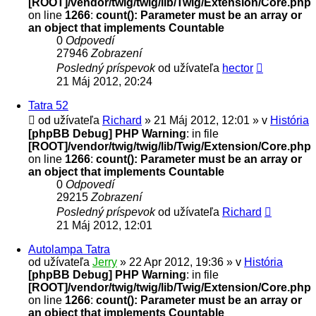
[ROOT]/vendor/twig/twig/lib/Twig/Extension/Core.php
on line
1266
:
count(): Parameter must be an array or
an object that implements Countable
0
Odpovedí
27946
Zobrazení
Posledný príspevok
od užívateľa
hector
21 Máj 2012, 20:24
Tatra 52
od užívateľa
Richard
» 21 Máj 2012, 12:01 » v
História
[phpBB Debug] PHP Warning
: in file
[ROOT]/vendor/twig/twig/lib/Twig/Extension/Core.php
on line
1266
:
count(): Parameter must be an array or
an object that implements Countable
0
Odpovedí
29215
Zobrazení
Posledný príspevok
od užívateľa
Richard
21 Máj 2012, 12:01
Autolampa Tatra
od užívateľa
Jerry
» 22 Apr 2012, 19:36 » v
História
[phpBB Debug] PHP Warning
: in file
[ROOT]/vendor/twig/twig/lib/Twig/Extension/Core.php
on line
1266
:
count(): Parameter must be an array or
an object that implements Countable