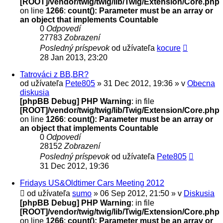
[ROOT]/vendor/twig/twig/lib/Twig/Extension/Core.php
on line
1266
:
count(): Parameter must be an array or
an object that implements Countable
0
Odpovedí
27783
Zobrazení
Posledný príspevok
od užívateľa
kocure
28 Jan 2013, 23:20
Tatrováci z BB,BR?
od užívateľa
Pete805
» 31 Dec 2012, 19:36 » v
Obecna
diskusia
[phpBB Debug] PHP Warning
: in file
[ROOT]/vendor/twig/twig/lib/Twig/Extension/Core.php
on line
1266
:
count(): Parameter must be an array or
an object that implements Countable
0
Odpovedí
28152
Zobrazení
Posledný príspevok
od užívateľa
Pete805
31 Dec 2012, 19:36
Fridays US&Oldtimer Cars Meeting 2012
od užívateľa
sumo
» 06 Sep 2012, 21:50 » v
Diskusia
[phpBB Debug] PHP Warning
: in file
[ROOT]/vendor/twig/twig/lib/Twig/Extension/Core.php
on line
1266
:
count(): Parameter must be an array or