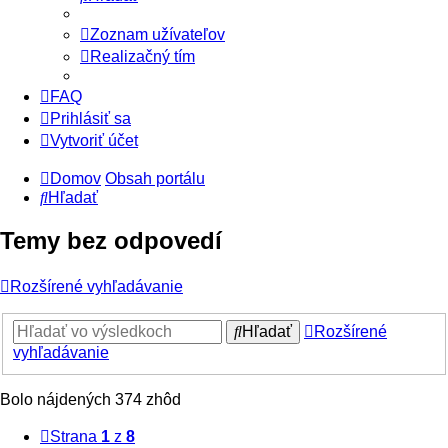
Zoznam užívateľov
Realizačný tím
FAQ
Prihlásiť sa
Vytvoriť účet
Domov
Obsah portálu
Hľadať
Temy bez odpovedí
Rozšírené vyhľadávanie
Hľadať
Rozšírené
vyhľadávanie
Bolo nájdených 374 zhôd
Strana
1
z
8