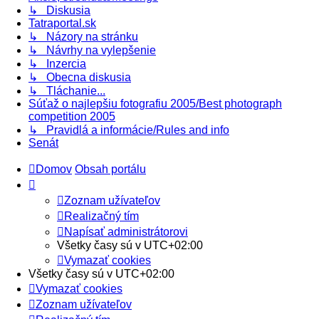
↳ Diskusia
Tatraportal.sk
↳ Názory na stránku
↳ Návrhy na vylepšenie
↳ Inzercia
↳ Obecna diskusia
↳ Tláchanie...
Súťaž o najlepšiu fotografiu 2005/Best photograph
competition 2005
↳ Pravidlá a informácie/Rules and info
Senát
Domov
Obsah portálu
Zoznam užívateľov
Realizačný tím
Napísať administrátorovi
Všetky časy sú v
UTC+02:00
Vymazať cookies
Všetky časy sú v
UTC+02:00
Vymazať cookies
Zoznam užívateľov