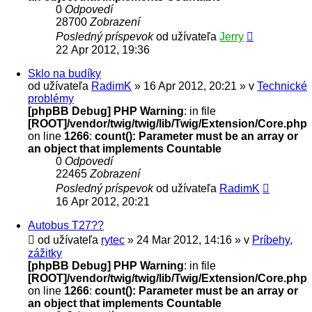
0
Odpovedí
28700
Zobrazení
Posledný príspevok
od užívateľa
Jerry
22 Apr 2012, 19:36
Sklo na budíky
od užívateľa
RadimK
» 16 Apr 2012, 20:21 » v
Technické
problémy
[phpBB Debug] PHP Warning
: in file
[ROOT]/vendor/twig/twig/lib/Twig/Extension/Core.php
on line
1266
:
count(): Parameter must be an array or
an object that implements Countable
0
Odpovedí
22465
Zobrazení
Posledný príspevok
od užívateľa
RadimK
16 Apr 2012, 20:21
Autobus T27??
od užívateľa
rytec
» 24 Mar 2012, 14:16 » v
Príbehy,
zážitky
[phpBB Debug] PHP Warning
: in file
[ROOT]/vendor/twig/twig/lib/Twig/Extension/Core.php
on line
1266
:
count(): Parameter must be an array or
an object that implements Countable