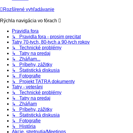
Rozšírené vyhľadávanie
Rýchla navigácia vo fórach
Pravidla fora
↳ Pravidla fora - prosim precitat
Tatry 70-tych, 80-tych a 90-tych rokov
↳ Technické problémy
↳ Tatry na predaj
↳ Zháňam...
↳ Príbehy, zážitky
↳ Štatistická diskusia
↳ Fotografie
↳ Projekt TATRA dokumenty
Tatry - veteráni
↳ Technické problémy
↳ Tatry na predaj
↳ Zháňam
↳ Príbehy, zážitky
↳ Štatistická diskusia
↳ Fotografie
↳ História
Akcie, stretnutia/Meetings