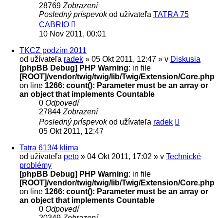
28769
Zobrazení
Posledný príspevok
od užívateľa
TATRA 75
CABRIO
10 Nov 2011, 00:01
TKCZ podzim 2011
od užívateľa
radek
» 05 Okt 2011, 12:47 » v
Diskusia
[phpBB Debug] PHP Warning
: in file
[ROOT]/vendor/twig/twig/lib/Twig/Extension/Core.php
on line
1266
:
count(): Parameter must be an array or
an object that implements Countable
0
Odpovedí
27844
Zobrazení
Posledný príspevok
od užívateľa
radek
05 Okt 2011, 12:47
Tatra 613/4 klima
od užívateľa
peto
» 04 Okt 2011, 17:02 » v
Technické
problémy
[phpBB Debug] PHP Warning
: in file
[ROOT]/vendor/twig/twig/lib/Twig/Extension/Core.php
on line
1266
:
count(): Parameter must be an array or
an object that implements Countable
0
Odpovedí
20349
Zobrazení