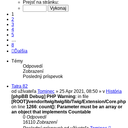
Prejsť na stránku:
1
2
3
4
5
…
8
Ďalšia
Témy
Odpovedí
Zobrazení
Posledný príspevok
Tatra 82
od užívateľa
Tominec
» 25 Apr 2021, 08:50 » v
História
[phpBB Debug] PHP Warning
: in file
[ROOT]/vendor/twig/twig/lib/Twig/Extension/Core.php
on line
1266
:
count(): Parameter must be an array or
an object that implements Countable
0
Odpovedí
16110
Zobrazení