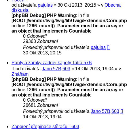
od užívateľa
pajulas
» 30 Okt 2013, 20:15 » v
Obecna
diskusia
[phpBB Debug] PHP Warning
: in file
[ROOT]/vendor/twig/twig/lib/Twig/Extension/Core.php
on line
1266
:
count(): Parameter must be an array or
an object that implements Countable
0
Odpovedí
29363
Zobrazení
Posledný príspevok
od užívateľa
pajulas
30 Okt 2013, 20:15
Panty a zamky zadnej kapoty Tatra 57B
od užívateľa
Jano 57B,603
» 14 Okt 2013, 19:04 » v
Zháňam
[phpBB Debug] PHP Warning
: in file
[ROOT]/vendor/twig/twig/lib/Twig/Extension/Core.php
on line
1266
:
count(): Parameter must be an array or
an object that implements Countable
0
Odpovedí
26681
Zobrazení
Posledný príspevok
od užívateľa
Jano 57B,603
14 Okt 2013, 19:04
Zapojení přepínače stěraču T603