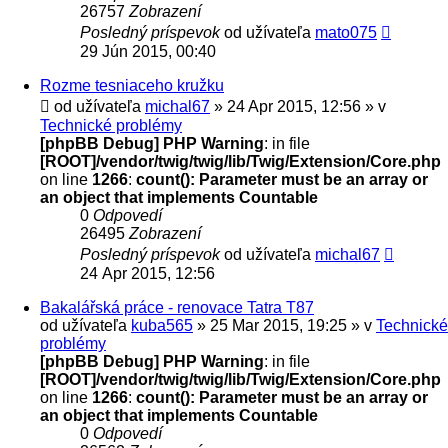
26757
Zobrazení
Posledný príspevok
od užívateľa
mato075
29 Jún 2015, 00:40
Rozme tesniaceho kružku
od užívateľa
michal67
» 24 Apr 2015, 12:56 » v
Technické problémy
[phpBB Debug] PHP Warning
: in file
[ROOT]/vendor/twig/twig/lib/Twig/Extension/Core.php
on line
1266
:
count(): Parameter must be an array or
an object that implements Countable
0
Odpovedí
26495
Zobrazení
Posledný príspevok
od užívateľa
michal67
24 Apr 2015, 12:56
Bakalářská práce - renovace Tatra T87
od užívateľa
kuba565
» 25 Mar 2015, 19:25 » v
Technické
problémy
[phpBB Debug] PHP Warning
: in file
[ROOT]/vendor/twig/twig/lib/Twig/Extension/Core.php
on line
1266
:
count(): Parameter must be an array or
an object that implements Countable
0
Odpovedí