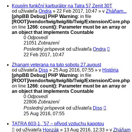
Koupím funkční karburátor na Tatra 57 Zenit 30T
od užívateľa
Ondra
» 22 Feb 2017, 10:47 » v
Zháňam...
[phpBB Debug] PHP Warning
: in file
[ROOT]/vendor/twig/twig/lib/Twig/Extension/Core.php
on line
1266
:
count(): Parameter must be an array or
an object that implements Countable
0
Odpovedí
21051
Zobrazení
Posledný príspevok
od užívateľa
Ondra
22 Feb 2017, 10:47
Zhanam veterana na tuto sobotu 27.august
od užívateľa
Djss
» 25 Aug 2016, 07:55 » v
História
[phpBB Debug] PHP Warning
: in file
[ROOT]/vendor/twig/twig/lib/Twig/Extension/Core.php
on line
1266
:
count(): Parameter must be an array or
an object that implements Countable
0
Odpovedí
22806
Zobrazení
Posledný príspevok
od užívateľa
Djss
25 Aug 2016, 07:55
TATRA 603-1, ´57 – přívod vzduchu kapotou
od užívateľa
Honzák
» 13 Aug 2016, 12:33 » v
Zháňam