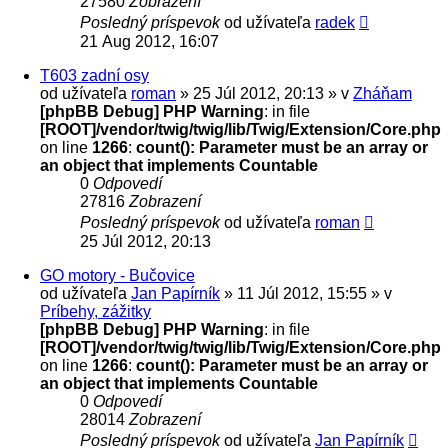
27580
Zobrazení
Posledný príspevok
od užívateľa
radek
21 Aug 2012, 16:07
T603 zadní osy
od užívateľa
roman
» 25 Júl 2012, 20:13 » v
Zháňam
[phpBB Debug] PHP Warning
: in file
[ROOT]/vendor/twig/twig/lib/Twig/Extension/Core.php
on line
1266
:
count(): Parameter must be an array or
an object that implements Countable
0
Odpovedí
27816
Zobrazení
Posledný príspevok
od užívateľa
roman
25 Júl 2012, 20:13
GO motory - Bučovice
od užívateľa
Jan Papírník
» 11 Júl 2012, 15:55 » v
Príbehy, zážitky
[phpBB Debug] PHP Warning
: in file
[ROOT]/vendor/twig/twig/lib/Twig/Extension/Core.php
on line
1266
:
count(): Parameter must be an array or
an object that implements Countable
0
Odpovedí
28014
Zobrazení
Posledný príspevok
od užívateľa
Jan Papírník