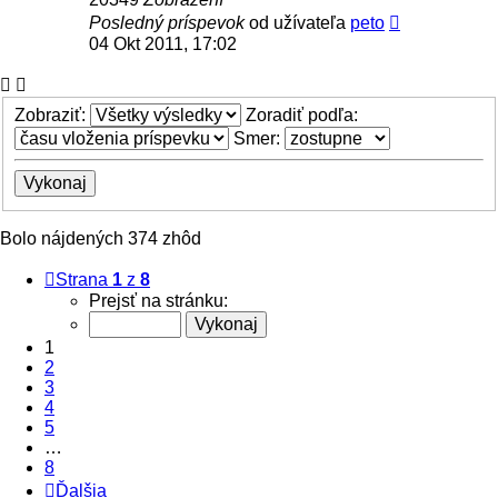
Posledný príspevok
od užívateľa
peto
04 Okt 2011, 17:02
Zobraziť:
Zoradiť podľa:
Smer:
Bolo nájdených 374 zhôd
Strana
1
z
8
Prejsť na stránku:
1
2
3
4
5
…
8
Ďalšia