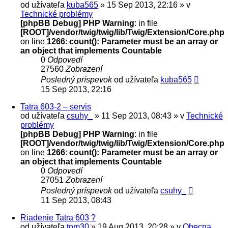
od užívateľa
kuba565
» 15 Sep 2013, 22:16 » v
Technické problémy
[phpBB Debug] PHP Warning
: in file
[ROOT]/vendor/twig/twig/lib/Twig/Extension/Core.php
on line
1266
:
count(): Parameter must be an array or
an object that implements Countable
0
Odpovedí
27560
Zobrazení
Posledný príspevok
od užívateľa
kuba565
15 Sep 2013, 22:16
Tatra 603-2 – servis
od užívateľa
csuhy_
» 11 Sep 2013, 08:43 » v
Technické
problémy
[phpBB Debug] PHP Warning
: in file
[ROOT]/vendor/twig/twig/lib/Twig/Extension/Core.php
on line
1266
:
count(): Parameter must be an array or
an object that implements Countable
0
Odpovedí
27051
Zobrazení
Posledný príspevok
od užívateľa
csuhy_
11 Sep 2013, 08:43
Riadenie Tatra 603 ?
od užívateľa
tom30
» 19 Aug 2013, 20:28 » v
Obecna