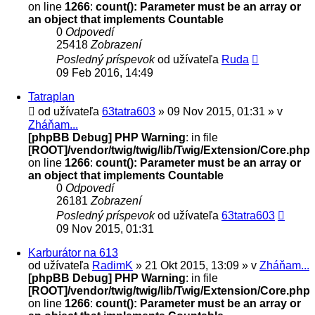
on line
1266
:
count(): Parameter must be an array or
an object that implements Countable
0
Odpovedí
25418
Zobrazení
Posledný príspevok
od užívateľa
Ruda
09 Feb 2016, 14:49
Tatraplan
od užívateľa
63tatra603
» 09 Nov 2015, 01:31 » v
Zháňam...
[phpBB Debug] PHP Warning
: in file
[ROOT]/vendor/twig/twig/lib/Twig/Extension/Core.php
on line
1266
:
count(): Parameter must be an array or
an object that implements Countable
0
Odpovedí
26181
Zobrazení
Posledný príspevok
od užívateľa
63tatra603
09 Nov 2015, 01:31
Karburátor na 613
od užívateľa
RadimK
» 21 Okt 2015, 13:09 » v
Zháňam...
[phpBB Debug] PHP Warning
: in file
[ROOT]/vendor/twig/twig/lib/Twig/Extension/Core.php
on line
1266
:
count(): Parameter must be an array or