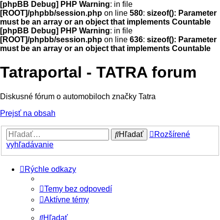
[phpBB Debug] PHP Warning
: in file
[ROOT]/phpbb/session.php
on line
580
:
sizeof(): Parameter
must be an array or an object that implements Countable
[phpBB Debug] PHP Warning
: in file
[ROOT]/phpbb/session.php
on line
636
:
sizeof(): Parameter
must be an array or an object that implements Countable
Tatraportal - TATRA forum
Diskusné fórum o automobiloch značky Tatra
Prejsť na obsah
Hľadať
Rozšírené
vyhľadávanie
Rýchle odkazy
Temy bez odpovedí
Aktívne témy
Hľadať