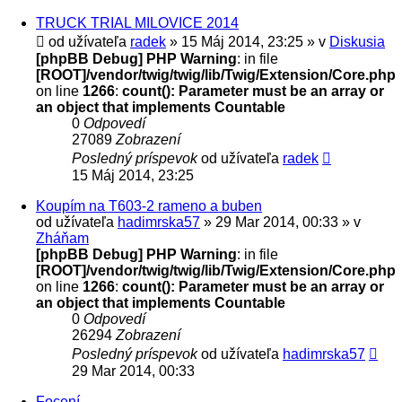
TRUCK TRIAL MILOVICE 2014
od užívateľa
radek
» 15 Máj 2014, 23:25 » v
Diskusia
[phpBB Debug] PHP Warning
: in file
[ROOT]/vendor/twig/twig/lib/Twig/Extension/Core.php
on line
1266
:
count(): Parameter must be an array or
an object that implements Countable
0
Odpovedí
27089
Zobrazení
Posledný príspevok
od užívateľa
radek
15 Máj 2014, 23:25
Koupím na T603-2 rameno a buben
od užívateľa
hadimrska57
» 29 Mar 2014, 00:33 » v
Zháňam
[phpBB Debug] PHP Warning
: in file
[ROOT]/vendor/twig/twig/lib/Twig/Extension/Core.php
on line
1266
:
count(): Parameter must be an array or
an object that implements Countable
0
Odpovedí
26294
Zobrazení
Posledný príspevok
od užívateľa
hadimrska57
29 Mar 2014, 00:33
Focení