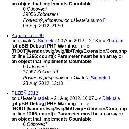
an object that implements Countable
0
Odpovedí
29056
Zobrazení
Posledný príspevok
od užívateľa
sumo
06 Sep 2012, 21:50
Kapota Tatra 30
od užívateľa
Siginek
» 23 Aug 2012, 12:13 » v
Zháňam
[phpBB Debug] PHP Warning
: in file
[ROOT]/vendor/twig/twig/lib/Twig/Extension/Core.php
on line
1266
:
count(): Parameter must be an array or
an object that implements Countable
0
Odpovedí
27967
Zobrazení
Posledný príspevok
od užívateľa
Siginek
23 Aug 2012, 12:13
PLZEŇ 2012
od užívateľa
radek
» 21 Aug 2012, 16:07 » v
Diskusia
[phpBB Debug] PHP Warning
: in file
[ROOT]/vendor/twig/twig/lib/Twig/Extension/Core.php
on line
1266
:
count(): Parameter must be an array or
an object that implements Countable
0
Odpovedí