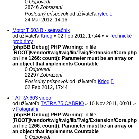
0
Odpovedí
28746
Zobrazení
Posledný príspevok
od užívateľa
rytec
24 Mar 2012, 14:16
Motor T 603 B - setrvačník
od užívateľa
Krieg
» 02 Feb 2012, 17:44 » v
Technické
problémy
[phpBB Debug] PHP Warning
: in file
[ROOT]/vendor/twig/twig/lib/Twig/Extension/Core.php
on line
1266
:
count(): Parameter must be an array or
an object that implements Countable
0
Odpovedí
22297
Zobrazení
Posledný príspevok
od užívateľa
Krieg
02 Feb 2012, 17:44
TATRA 603 video
od užívateľa
TATRA 75 CABRIO
» 10 Nov 2011, 00:01 »
v
Fotografie
[phpBB Debug] PHP Warning
: in file
[ROOT]/vendor/twig/twig/lib/Twig/Extension/Core.php
on line
1266
:
count(): Parameter must be an array or
an object that implements Countable
0
Odpovedí