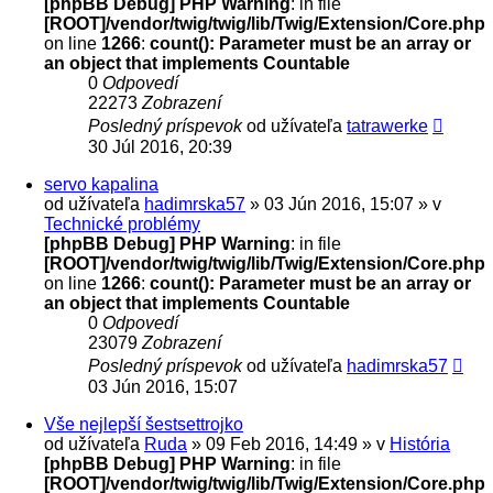
[phpBB Debug] PHP Warning
: in file
[ROOT]/vendor/twig/twig/lib/Twig/Extension/Core.php
on line
1266
:
count(): Parameter must be an array or
an object that implements Countable
0
Odpovedí
22273
Zobrazení
Posledný príspevok
od užívateľa
tatrawerke
30 Júl 2016, 20:39
servo kapalina
od užívateľa
hadimrska57
» 03 Jún 2016, 15:07 » v
Technické problémy
[phpBB Debug] PHP Warning
: in file
[ROOT]/vendor/twig/twig/lib/Twig/Extension/Core.php
on line
1266
:
count(): Parameter must be an array or
an object that implements Countable
0
Odpovedí
23079
Zobrazení
Posledný príspevok
od užívateľa
hadimrska57
03 Jún 2016, 15:07
Vše nejlepší šestsettrojko
od užívateľa
Ruda
» 09 Feb 2016, 14:49 » v
História
[phpBB Debug] PHP Warning
: in file
[ROOT]/vendor/twig/twig/lib/Twig/Extension/Core.php