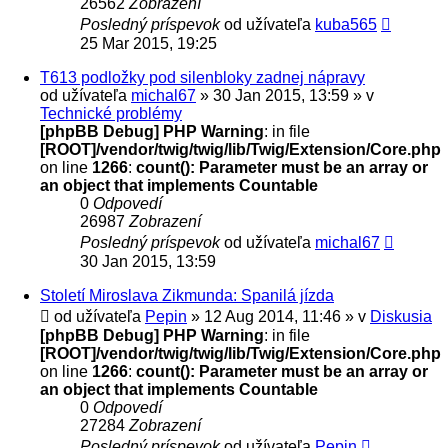
26562
Zobrazení
Posledný príspevok
od užívateľa
kuba565
25 Mar 2015, 19:25
T613 podložky pod silenbloky zadnej nápravy
od užívateľa
michal67
» 30 Jan 2015, 13:59 » v
Technické problémy
[phpBB Debug] PHP Warning
: in file
[ROOT]/vendor/twig/twig/lib/Twig/Extension/Core.php
on line
1266
:
count(): Parameter must be an array or
an object that implements Countable
0
Odpovedí
26987
Zobrazení
Posledný príspevok
od užívateľa
michal67
30 Jan 2015, 13:59
Století Miroslava Zikmunda: Spanilá jízda
od užívateľa
Pepin
» 12 Aug 2014, 11:46 » v
Diskusia
[phpBB Debug] PHP Warning
: in file
[ROOT]/vendor/twig/twig/lib/Twig/Extension/Core.php
on line
1266
:
count(): Parameter must be an array or
an object that implements Countable
0
Odpovedí
27284
Zobrazení
Posledný príspevok
od užívateľa
Pepin