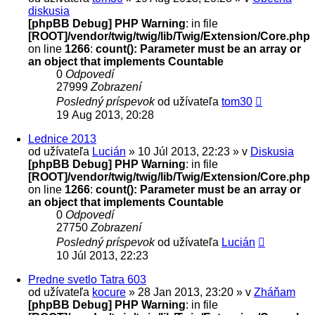
diskusia
[phpBB Debug] PHP Warning
: in file
[ROOT]/vendor/twig/twig/lib/Twig/Extension/Core.php
on line
1266
:
count(): Parameter must be an array or
an object that implements Countable
0
Odpovedí
27999
Zobrazení
Posledný príspevok
od užívateľa
tom30
19 Aug 2013, 20:28
Lednice 2013
od užívateľa
Lucián
» 10 Júl 2013, 22:23 » v
Diskusia
[phpBB Debug] PHP Warning
: in file
[ROOT]/vendor/twig/twig/lib/Twig/Extension/Core.php
on line
1266
:
count(): Parameter must be an array or
an object that implements Countable
0
Odpovedí
27750
Zobrazení
Posledný príspevok
od užívateľa
Lucián
10 Júl 2013, 22:23
Predne svetlo Tatra 603
od užívateľa
kocure
» 28 Jan 2013, 23:20 » v
Zháňam
[phpBB Debug] PHP Warning
: in file