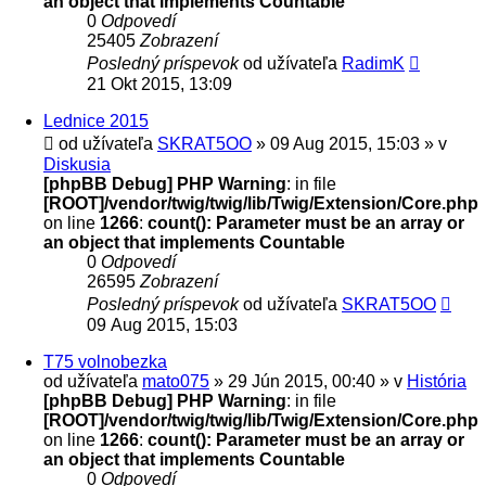
an object that implements Countable
0
Odpovedí
25405
Zobrazení
Posledný príspevok
od užívateľa
RadimK
21 Okt 2015, 13:09
Lednice 2015
od užívateľa
SKRAT5OO
» 09 Aug 2015, 15:03 » v
Diskusia
[phpBB Debug] PHP Warning
: in file
[ROOT]/vendor/twig/twig/lib/Twig/Extension/Core.php
on line
1266
:
count(): Parameter must be an array or
an object that implements Countable
0
Odpovedí
26595
Zobrazení
Posledný príspevok
od užívateľa
SKRAT5OO
09 Aug 2015, 15:03
T75 volnobezka
od užívateľa
mato075
» 29 Jún 2015, 00:40 » v
História
[phpBB Debug] PHP Warning
: in file
[ROOT]/vendor/twig/twig/lib/Twig/Extension/Core.php
on line
1266
:
count(): Parameter must be an array or
an object that implements Countable
0
Odpovedí