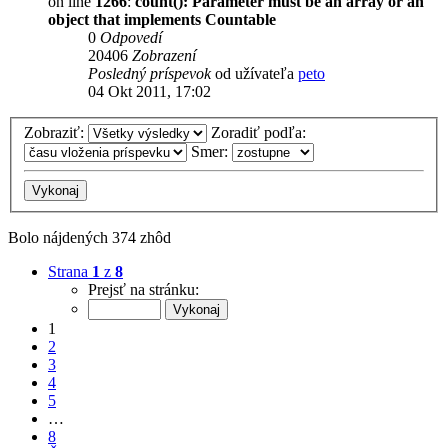
on line
1266
:
count(): Parameter must be an array or an
object that implements Countable
0
Odpovedí
20406
Zobrazení
Posledný príspevok
od užívateľa
peto
04 Okt 2011, 17:02
Zobraziť:
Zoradiť podľa:
Smer:
Bolo nájdených 374 zhôd
Strana
1
z
8
Prejsť na stránku:
1
2
3
4
5
…
8