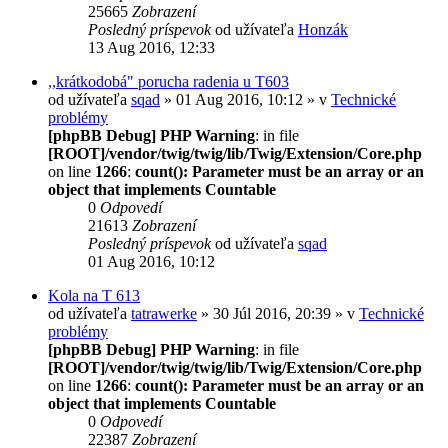
25665
Zobrazení
Posledný príspevok
od užívateľa
Honzák
13 Aug 2016, 12:33
,,krátkodobá" porucha radenia u T603
od užívateľa
sqad
» 01 Aug 2016, 10:12 » v
Technické
problémy
[phpBB Debug] PHP Warning
: in file
[ROOT]/vendor/twig/twig/lib/Twig/Extension/Core.php
on line
1266
:
count(): Parameter must be an array or an
object that implements Countable
0
Odpovedí
21613
Zobrazení
Posledný príspevok
od užívateľa
sqad
01 Aug 2016, 10:12
Kola na T 613
od užívateľa
tatrawerke
» 30 Júl 2016, 20:39 » v
Technické
problémy
[phpBB Debug] PHP Warning
: in file
[ROOT]/vendor/twig/twig/lib/Twig/Extension/Core.php
on line
1266
:
count(): Parameter must be an array or an
object that implements Countable
0
Odpovedí
22387
Zobrazení