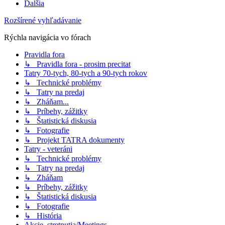
Ďalšia
Rozšírené vyhľadávanie
Rýchla navigácia vo fórach
Pravidla fora
↳ Pravidla fora - prosim precitat
Tatry 70-tych, 80-tych a 90-tych rokov
↳ Technické problémy
↳ Tatry na predaj
↳ Zháňam...
↳ Príbehy, zážitky
↳ Štatistická diskusia
↳ Fotografie
↳ Projekt TATRA dokumenty
Tatry - veteráni
↳ Technické problémy
↳ Tatry na predaj
↳ Zháňam
↳ Príbehy, zážitky
↳ Štatistická diskusia
↳ Fotografie
↳ História
Akcie, stretnutia/Meetings