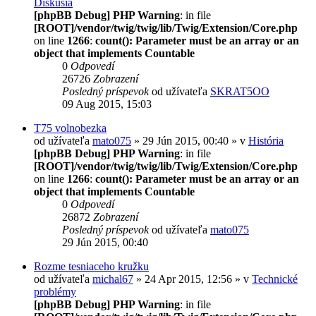
Diskusia
[phpBB Debug] PHP Warning
: in file
[ROOT]/vendor/twig/twig/lib/Twig/Extension/Core.php
on line
1266
:
count(): Parameter must be an array or an
object that implements Countable
0
Odpovedí
26726
Zobrazení
Posledný príspevok
od užívateľa
SKRAT5OO
09 Aug 2015, 15:03
T75 volnobezka
od užívateľa
mato075
» 29 Jún 2015, 00:40 » v
História
[phpBB Debug] PHP Warning
: in file
[ROOT]/vendor/twig/twig/lib/Twig/Extension/Core.php
on line
1266
:
count(): Parameter must be an array or an
object that implements Countable
0
Odpovedí
26872
Zobrazení
Posledný príspevok
od užívateľa
mato075
29 Jún 2015, 00:40
Rozme tesniaceho kružku
od užívateľa
michal67
» 24 Apr 2015, 12:56 » v
Technické
problémy
[phpBB Debug] PHP Warning
: in file