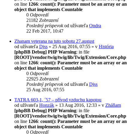
on line
1266
:
count(): Parameter must be an array or an
object that implements Countable
0
Odpovedí
21182
Zobrazení
Posledný príspevok
od užívateľa
Ondra
22 Feb 2017, 10:47
Zhanam veterana na tuto sobotu 27.august
od užívateľa
Djss
» 25 Aug 2016, 07:55 » v
História
[phpBB Debug] PHP Warning
: in file
[ROOT]/vendor/twig/twig/lib/Twig/Extension/Core.php
on line
1266
:
count(): Parameter must be an array or an
object that implements Countable
0
Odpovedí
22925
Zobrazení
Posledný príspevok
od užívateľa
Djss
25 Aug 2016, 07:55
TATRA 603-1, ´57 – přívod vzduchu kapotou
od užívateľa
Honzák
» 13 Aug 2016, 12:33 » v
Zháňam
[phpBB Debug] PHP Warning
: in file
[ROOT]/vendor/twig/twig/lib/Twig/Extension/Core.php
on line
1266
:
count(): Parameter must be an array or an
object that implements Countable
0
Odpovedí