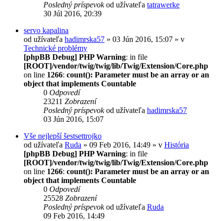
Posledný príspevok
od užívateľa
tatrawerke
30 Júl 2016, 20:39
servo kapalina
od užívateľa
hadimrska57
» 03 Jún 2016, 15:07 » v
Technické problémy
[phpBB Debug] PHP Warning
: in file
[ROOT]/vendor/twig/twig/lib/Twig/Extension/Core.php
on line
1266
:
count(): Parameter must be an array or an
object that implements Countable
0
Odpovedí
23211
Zobrazení
Posledný príspevok
od užívateľa
hadimrska57
03 Jún 2016, 15:07
Vše nejlepší šestsettrojko
od užívateľa
Ruda
» 09 Feb 2016, 14:49 » v
História
[phpBB Debug] PHP Warning
: in file
[ROOT]/vendor/twig/twig/lib/Twig/Extension/Core.php
on line
1266
:
count(): Parameter must be an array or an
object that implements Countable
0
Odpovedí
25528
Zobrazení
Posledný príspevok
od užívateľa
Ruda
09 Feb 2016, 14:49