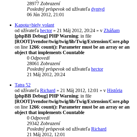
28977
Zobrazení
Posledný príspevok
od užívateľa
dyntyd
06 Jún 2012, 21:01
Kapota+biely volant
od užívateľa
hector
» 21 Máj 2012, 20:24 » v
Zháňam
[phpBB Debug] PHP Warning
: in file
[ROOT]/vendor/twig/twig/lib/Twig/Extension/Core.php
on line
1266
:
count(): Parameter must be an array or an
object that implements Countable
0
Odpovedí
28061
Zobrazení
Posledný príspevok
od užívateľa
hector
21 Máj 2012, 20:24
Tatra 52
od užívateľa
Richard
» 21 Máj 2012, 12:01 » v
História
[phpBB Debug] PHP Warning
: in file
[ROOT]/vendor/twig/twig/lib/Twig/Extension/Core.php
on line
1266
:
count(): Parameter must be an array or an
object that implements Countable
0
Odpovedí
29342
Zobrazení
Posledný príspevok
od užívateľa
Richard
21 Máj 2012, 12:01