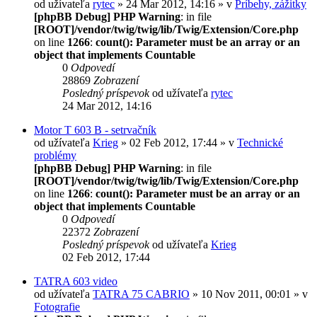
od užívateľa
rytec
» 24 Mar 2012, 14:16 » v
Príbehy, zážitky
[phpBB Debug] PHP Warning
: in file
[ROOT]/vendor/twig/twig/lib/Twig/Extension/Core.php
on line
1266
:
count(): Parameter must be an array or an
object that implements Countable
0
Odpovedí
28869
Zobrazení
Posledný príspevok
od užívateľa
rytec
24 Mar 2012, 14:16
Motor T 603 B - setrvačník
od užívateľa
Krieg
» 02 Feb 2012, 17:44 » v
Technické
problémy
[phpBB Debug] PHP Warning
: in file
[ROOT]/vendor/twig/twig/lib/Twig/Extension/Core.php
on line
1266
:
count(): Parameter must be an array or an
object that implements Countable
0
Odpovedí
22372
Zobrazení
Posledný príspevok
od užívateľa
Krieg
02 Feb 2012, 17:44
TATRA 603 video
od užívateľa
TATRA 75 CABRIO
» 10 Nov 2011, 00:01 » v
Fotografie