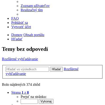
Zoznam užívateľov
Realizačný tím
FAQ
Prihlásiť sa
Vytvoriť účet
Domov
Obsah portálu
Hľadať
Temy bez odpovedí
Rozšírené vyhľadávanie
Rozšírené
Hľadať
vyhľadávanie
Bolo nájdených 374 zhôd
Strana
1
z
8
Prejsť na stránku: