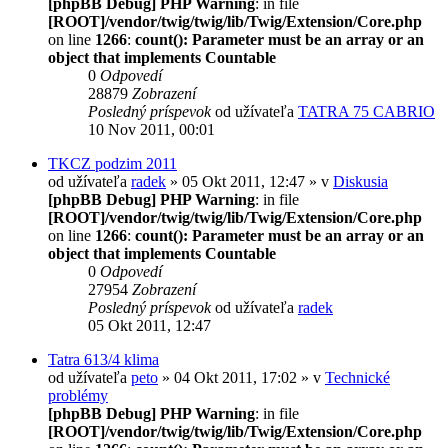
[phpBB Debug] PHP Warning
: in file
[ROOT]/vendor/twig/twig/lib/Twig/Extension/Core.php
on line
1266
:
count(): Parameter must be an array or an
object that implements Countable
0
Odpovedí
28879
Zobrazení
Posledný príspevok
od užívateľa
TATRA 75 CABRIO
10 Nov 2011, 00:01
TKCZ podzim 2011
od užívateľa
radek
» 05 Okt 2011, 12:47 » v
Diskusia
[phpBB Debug] PHP Warning
: in file
[ROOT]/vendor/twig/twig/lib/Twig/Extension/Core.php
on line
1266
:
count(): Parameter must be an array or an
object that implements Countable
0
Odpovedí
27954
Zobrazení
Posledný príspevok
od užívateľa
radek
05 Okt 2011, 12:47
Tatra 613/4 klima
od užívateľa
peto
» 04 Okt 2011, 17:02 » v
Technické
problémy
[phpBB Debug] PHP Warning
: in file
[ROOT]/vendor/twig/twig/lib/Twig/Extension/Core.php