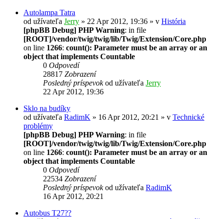
Autolampa Tatra
od užívateľa
Jerry
» 22 Apr 2012, 19:36 » v
História
[phpBB Debug] PHP Warning
: in file
[ROOT]/vendor/twig/twig/lib/Twig/Extension/Core.php
on line
1266
:
count(): Parameter must be an array or an
object that implements Countable
0
Odpovedí
28817
Zobrazení
Posledný príspevok
od užívateľa
Jerry
22 Apr 2012, 19:36
Sklo na budíky
od užívateľa
RadimK
» 16 Apr 2012, 20:21 » v
Technické
problémy
[phpBB Debug] PHP Warning
: in file
[ROOT]/vendor/twig/twig/lib/Twig/Extension/Core.php
on line
1266
:
count(): Parameter must be an array or an
object that implements Countable
0
Odpovedí
22534
Zobrazení
Posledný príspevok
od užívateľa
RadimK
16 Apr 2012, 20:21
Autobus T27??