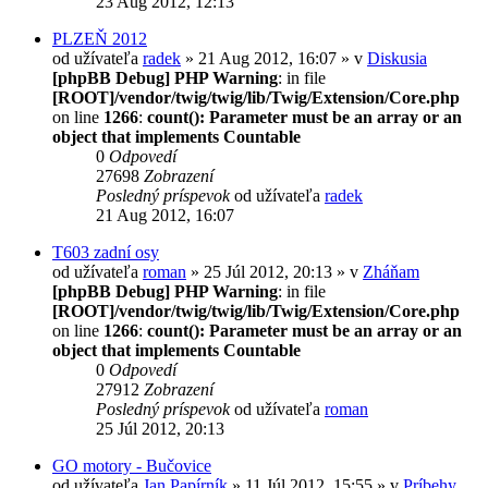
23 Aug 2012, 12:13
PLZEŇ 2012
od užívateľa
radek
» 21 Aug 2012, 16:07 » v
Diskusia
[phpBB Debug] PHP Warning
: in file
[ROOT]/vendor/twig/twig/lib/Twig/Extension/Core.php
on line
1266
:
count(): Parameter must be an array or an
object that implements Countable
0
Odpovedí
27698
Zobrazení
Posledný príspevok
od užívateľa
radek
21 Aug 2012, 16:07
T603 zadní osy
od užívateľa
roman
» 25 Júl 2012, 20:13 » v
Zháňam
[phpBB Debug] PHP Warning
: in file
[ROOT]/vendor/twig/twig/lib/Twig/Extension/Core.php
on line
1266
:
count(): Parameter must be an array or an
object that implements Countable
0
Odpovedí
27912
Zobrazení
Posledný príspevok
od užívateľa
roman
25 Júl 2012, 20:13
GO motory - Bučovice
od užívateľa
Jan Papírník
» 11 Júl 2012, 15:55 » v
Príbehy,