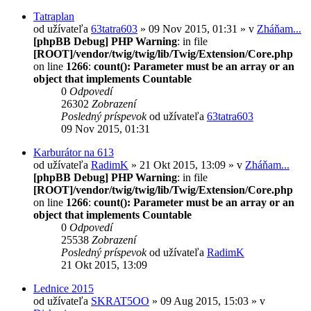
Tatraplan
od užívateľa
63tatra603
» 09 Nov 2015, 01:31 » v
Zháňam...
[phpBB Debug] PHP Warning
: in file
[ROOT]/vendor/twig/twig/lib/Twig/Extension/Core.php
on line
1266
:
count(): Parameter must be an array or an
object that implements Countable
0
Odpovedí
26302
Zobrazení
Posledný príspevok
od užívateľa
63tatra603
09 Nov 2015, 01:31
Karburátor na 613
od užívateľa
RadimK
» 21 Okt 2015, 13:09 » v
Zháňam...
[phpBB Debug] PHP Warning
: in file
[ROOT]/vendor/twig/twig/lib/Twig/Extension/Core.php
on line
1266
:
count(): Parameter must be an array or an
object that implements Countable
0
Odpovedí
25538
Zobrazení
Posledný príspevok
od užívateľa
RadimK
21 Okt 2015, 13:09
Lednice 2015
od užívateľa
SKRAT5OO
» 09 Aug 2015, 15:03 » v