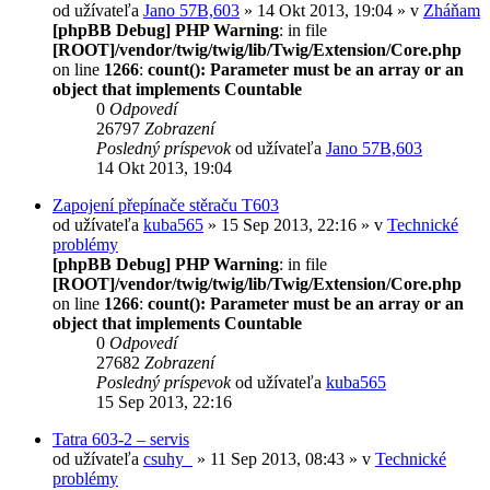
od užívateľa
Jano 57B,603
» 14 Okt 2013, 19:04 » v
Zháňam
[phpBB Debug] PHP Warning
: in file
[ROOT]/vendor/twig/twig/lib/Twig/Extension/Core.php
on line
1266
:
count(): Parameter must be an array or an
object that implements Countable
0
Odpovedí
26797
Zobrazení
Posledný príspevok
od užívateľa
Jano 57B,603
14 Okt 2013, 19:04
Zapojení přepínače stěraču T603
od užívateľa
kuba565
» 15 Sep 2013, 22:16 » v
Technické
problémy
[phpBB Debug] PHP Warning
: in file
[ROOT]/vendor/twig/twig/lib/Twig/Extension/Core.php
on line
1266
:
count(): Parameter must be an array or an
object that implements Countable
0
Odpovedí
27682
Zobrazení
Posledný príspevok
od užívateľa
kuba565
15 Sep 2013, 22:16
Tatra 603-2 – servis
od užívateľa
csuhy_
» 11 Sep 2013, 08:43 » v
Technické
problémy