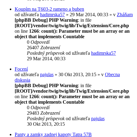
Koupím na T603-2 rameno a buben
od užívateľa
hadimrska57
» 29 Mar 2014, 00:33 » v
Zháňam
[phpBB Debug] PHP Warning
: in file
[ROOT]/vendor/twig/twig/lib/Twig/Extension/Core.php
on line
1266
:
count(): Parameter must be an array or an
object that implements Countable
0
Odpovedí
26407
Zobrazení
Posledný príspevok
od užívateľa
hadimrska57
29 Mar 2014, 00:33
Focení
od užívateľa
pajulas
» 30 Okt 2013, 20:15 » v
Obecna
diskusia
[phpBB Debug] PHP Warning
: in file
[ROOT]/vendor/twig/twig/lib/Twig/Extension/Core.php
on line
1266
:
count(): Parameter must be an array or an
object that implements Countable
0
Odpovedí
29483
Zobrazení
Posledný príspevok
od užívateľa
pajulas
30 Okt 2013, 20:15
Panty a zamky zadnej kapoty Tatra 57B