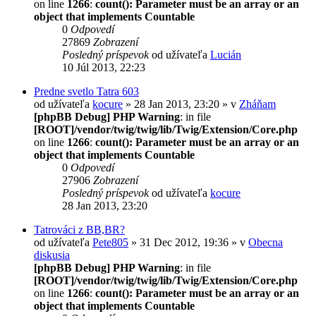
on line
1266
:
count(): Parameter must be an array or an
object that implements Countable
0
Odpovedí
27869
Zobrazení
Posledný príspevok
od užívateľa
Lucián
10 Júl 2013, 22:23
Predne svetlo Tatra 603
od užívateľa
kocure
» 28 Jan 2013, 23:20 » v
Zháňam
[phpBB Debug] PHP Warning
: in file
[ROOT]/vendor/twig/twig/lib/Twig/Extension/Core.php
on line
1266
:
count(): Parameter must be an array or an
object that implements Countable
0
Odpovedí
27906
Zobrazení
Posledný príspevok
od užívateľa
kocure
28 Jan 2013, 23:20
Tatrováci z BB,BR?
od užívateľa
Pete805
» 31 Dec 2012, 19:36 » v
Obecna
diskusia
[phpBB Debug] PHP Warning
: in file
[ROOT]/vendor/twig/twig/lib/Twig/Extension/Core.php
on line
1266
:
count(): Parameter must be an array or an
object that implements Countable