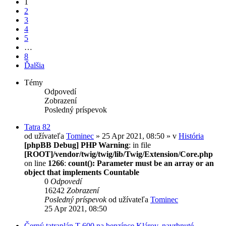
1
2
3
4
5
…
8
Ďalšia
Témy
Odpovedí
Zobrazení
Posledný príspevok
Tatra 82
od užívateľa
Tominec
» 25 Apr 2021, 08:50 » v
História
[phpBB Debug] PHP Warning
: in file
[ROOT]/vendor/twig/twig/lib/Twig/Extension/Core.php
on line
1266
:
count(): Parameter must be an array or an
object that implements Countable
0
Odpovedí
16242
Zobrazení
Posledný príspevok
od užívateľa
Tominec
25 Apr 2021, 08:50
Černý tatraplán T 600 na benzínce Klárov, navrhnuté