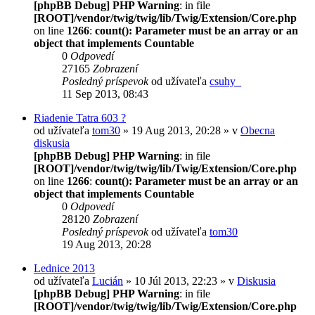
[phpBB Debug] PHP Warning
: in file
[ROOT]/vendor/twig/twig/lib/Twig/Extension/Core.php
on line
1266
:
count(): Parameter must be an array or an
object that implements Countable
0
Odpovedí
27165
Zobrazení
Posledný príspevok
od užívateľa
csuhy_
11 Sep 2013, 08:43
Riadenie Tatra 603 ?
od užívateľa
tom30
» 19 Aug 2013, 20:28 » v
Obecna
diskusia
[phpBB Debug] PHP Warning
: in file
[ROOT]/vendor/twig/twig/lib/Twig/Extension/Core.php
on line
1266
:
count(): Parameter must be an array or an
object that implements Countable
0
Odpovedí
28120
Zobrazení
Posledný príspevok
od užívateľa
tom30
19 Aug 2013, 20:28
Lednice 2013
od užívateľa
Lucián
» 10 Júl 2013, 22:23 » v
Diskusia
[phpBB Debug] PHP Warning
: in file
[ROOT]/vendor/twig/twig/lib/Twig/Extension/Core.php