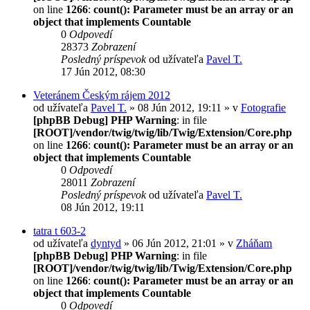
on line
1266
:
count(): Parameter must be an array or an
object that implements Countable
0
Odpovedí
28373
Zobrazení
Posledný príspevok
od užívateľa
Pavel T.
17 Jún 2012, 08:30
Veteránem Českým rájem 2012
od užívateľa
Pavel T.
» 08 Jún 2012, 19:11 » v
Fotografie
[phpBB Debug] PHP Warning
: in file
[ROOT]/vendor/twig/twig/lib/Twig/Extension/Core.php
on line
1266
:
count(): Parameter must be an array or an
object that implements Countable
0
Odpovedí
28011
Zobrazení
Posledný príspevok
od užívateľa
Pavel T.
08 Jún 2012, 19:11
tatra t 603-2
od užívateľa
dyntyd
» 06 Jún 2012, 21:01 » v
Zháňam
[phpBB Debug] PHP Warning
: in file
[ROOT]/vendor/twig/twig/lib/Twig/Extension/Core.php
on line
1266
:
count(): Parameter must be an array or an
object that implements Countable
0
Odpovedí