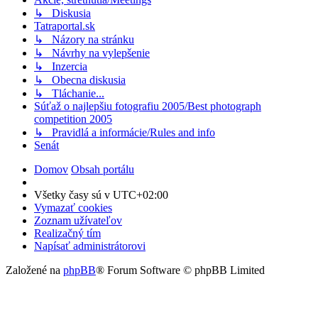
↳ Diskusia
Tatraportal.sk
↳ Názory na stránku
↳ Návrhy na vylepšenie
↳ Inzercia
↳ Obecna diskusia
↳ Tláchanie...
Súťaž o najlepšiu fotografiu 2005/Best photograph
competition 2005
↳ Pravidlá a informácie/Rules and info
Senát
Domov
Obsah portálu
Všetky časy sú v
UTC+02:00
Vymazať cookies
Zoznam užívateľov
Realizačný tím
Napísať administrátorovi
Založené na
phpBB
® Forum Software © phpBB Limited