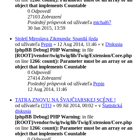
object that implements Countable
0
Odpovedí
27103
Zobrazení
Posledný príspevok
od užívateľa
michal67
30 Jan 2015, 13:59
Století Miroslava Zikmunda: Spanilá jízda
od užívateľa
Pepin
» 12 Aug 2014, 11:46 » v
Diskusia
[phpBB Debug] PHP Warning
: in file
[ROOT]/vendor/twig/twig/lib/Twig/Extension/Core.php
on line
1266
:
count(): Parameter must be an array or an
object that implements Countable
0
Odpovedí
27414
Zobrazení
Posledný príspevok
od užívateľa
Pepin
12 Aug 2014, 11:46
TATRA ZNOVU NA ŠVAJČIARSKEJ SCÉNE !
od užívateľa
OTO
» 09 Júl 2014, 00:02 » v
Štatistická
diskusia
[phpBB Debug] PHP Warning
: in file
[ROOT]/vendor/twig/twig/lib/Twig/Extension/Core.php
on line
1266
:
count(): Parameter must be an array or an
object that implements Countable
0
Odpovedí