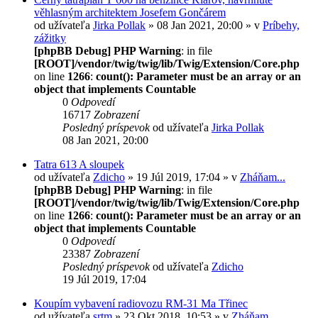
věhlasným architektem Josefem Gončárem
od užívateľa
Jirka Pollak
» 08 Jan 2021, 20:00 » v
Príbehy,
zážitky
[phpBB Debug] PHP Warning
: in file
[ROOT]/vendor/twig/twig/lib/Twig/Extension/Core.php
on line
1266
:
count(): Parameter must be an array or an
object that implements Countable
0
Odpovedí
16717
Zobrazení
Posledný príspevok
od užívateľa
Jirka Pollak
08 Jan 2021, 20:00
Tatra 613 A sloupek
od užívateľa
Zdicho
» 19 Júl 2019, 17:04 » v
Zháňam...
[phpBB Debug] PHP Warning
: in file
[ROOT]/vendor/twig/twig/lib/Twig/Extension/Core.php
on line
1266
:
count(): Parameter must be an array or an
object that implements Countable
0
Odpovedí
23387
Zobrazení
Posledný príspevok
od užívateľa
Zdicho
19 Júl 2019, 17:04
Koupím vybavení radiovozu RM-31 Ma Třinec
od užívateľa
srtm
» 23 Okt 2018, 10:53 » v
Zháňam...