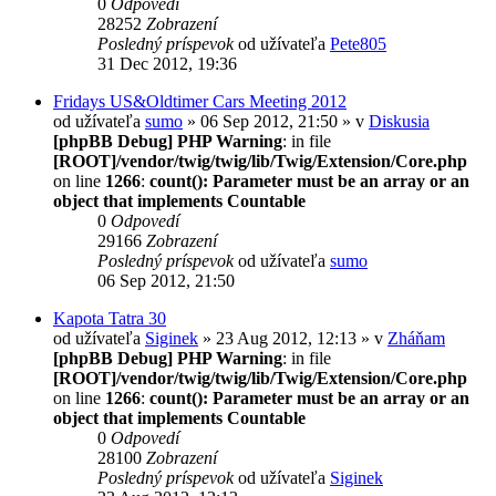
0
Odpovedí
28252
Zobrazení
Posledný príspevok
od užívateľa
Pete805
31 Dec 2012, 19:36
Fridays US&Oldtimer Cars Meeting 2012
od užívateľa
sumo
» 06 Sep 2012, 21:50 » v
Diskusia
[phpBB Debug] PHP Warning
: in file
[ROOT]/vendor/twig/twig/lib/Twig/Extension/Core.php
on line
1266
:
count(): Parameter must be an array or an
object that implements Countable
0
Odpovedí
29166
Zobrazení
Posledný príspevok
od užívateľa
sumo
06 Sep 2012, 21:50
Kapota Tatra 30
od užívateľa
Siginek
» 23 Aug 2012, 12:13 » v
Zháňam
[phpBB Debug] PHP Warning
: in file
[ROOT]/vendor/twig/twig/lib/Twig/Extension/Core.php
on line
1266
:
count(): Parameter must be an array or an
object that implements Countable
0
Odpovedí
28100
Zobrazení
Posledný príspevok
od užívateľa
Siginek