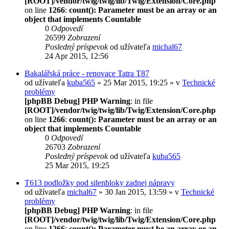
[ROOT]/vendor/twig/twig/lib/Twig/Extension/Core.php
on line
1266
:
count(): Parameter must be an array or an
object that implements Countable
0
Odpovedí
26599
Zobrazení
Posledný príspevok
od užívateľa
michal67
24 Apr 2015, 12:56
Bakalářská práce - renovace Tatra T87
od užívateľa
kuba565
» 25 Mar 2015, 19:25 » v
Technické
problémy
[phpBB Debug] PHP Warning
: in file
[ROOT]/vendor/twig/twig/lib/Twig/Extension/Core.php
on line
1266
:
count(): Parameter must be an array or an
object that implements Countable
0
Odpovedí
26703
Zobrazení
Posledný príspevok
od užívateľa
kuba565
25 Mar 2015, 19:25
T613 podložky pod silenbloky zadnej nápravy
od užívateľa
michal67
» 30 Jan 2015, 13:59 » v
Technické
problémy
[phpBB Debug] PHP Warning
: in file
[ROOT]/vendor/twig/twig/lib/Twig/Extension/Core.php
on line
1266
:
count(): Parameter must be an array or an