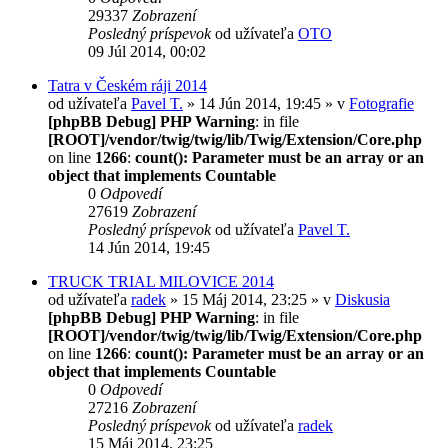
29337
Zobrazení
Posledný príspevok
od užívateľa
OTO
09 Júl 2014, 00:02
Tatra v Českém ráji 2014
od užívateľa
Pavel T.
» 14 Jún 2014, 19:45 » v
Fotografie
[phpBB Debug] PHP Warning
: in file
[ROOT]/vendor/twig/twig/lib/Twig/Extension/Core.php
on line
1266
:
count(): Parameter must be an array or an
object that implements Countable
0
Odpovedí
27619
Zobrazení
Posledný príspevok
od užívateľa
Pavel T.
14 Jún 2014, 19:45
TRUCK TRIAL MILOVICE 2014
od užívateľa
radek
» 15 Máj 2014, 23:25 » v
Diskusia
[phpBB Debug] PHP Warning
: in file
[ROOT]/vendor/twig/twig/lib/Twig/Extension/Core.php
on line
1266
:
count(): Parameter must be an array or an
object that implements Countable
0
Odpovedí
27216
Zobrazení
Posledný príspevok
od užívateľa
radek
15 Máj 2014, 23:25