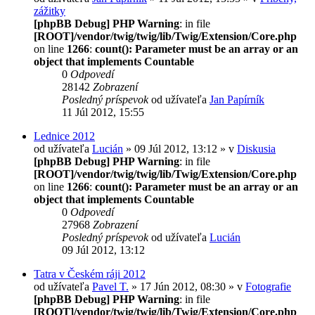
zážitky
[phpBB Debug] PHP Warning
: in file
[ROOT]/vendor/twig/twig/lib/Twig/Extension/Core.php
on line
1266
:
count(): Parameter must be an array or an
object that implements Countable
0
Odpovedí
28142
Zobrazení
Posledný príspevok
od užívateľa
Jan Papírník
11 Júl 2012, 15:55
Lednice 2012
od užívateľa
Lucián
» 09 Júl 2012, 13:12 » v
Diskusia
[phpBB Debug] PHP Warning
: in file
[ROOT]/vendor/twig/twig/lib/Twig/Extension/Core.php
on line
1266
:
count(): Parameter must be an array or an
object that implements Countable
0
Odpovedí
27968
Zobrazení
Posledný príspevok
od užívateľa
Lucián
09 Júl 2012, 13:12
Tatra v Českém ráji 2012
od užívateľa
Pavel T.
» 17 Jún 2012, 08:30 » v
Fotografie
[phpBB Debug] PHP Warning
: in file
[ROOT]/vendor/twig/twig/lib/Twig/Extension/Core.php