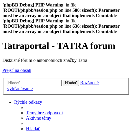
[phpBB Debug] PHP Warning
: in file
[ROOT]/phpbb/session.php
on line
580
:
sizeof(): Parameter
must be an array or an object that implements Countable
[phpBB Debug] PHP Warning
: in file
[ROOT]/phpbb/session.php
on line
636
:
sizeof(): Parameter
must be an array or an object that implements Countable
Tatraportal - TATRA forum
Diskusné fórum o automobiloch značky Tatra
Prejsť na obsah
Rozšírené
Hľadať
vyhľadávanie
Rýchle odkazy
Temy bez odpovedí
Aktívne témy
Hľadať