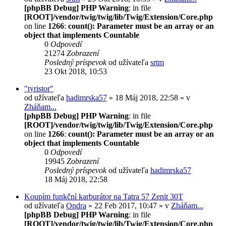
[phpBB Debug] PHP Warning
: in file
[ROOT]/vendor/twig/twig/lib/Twig/Extension/Core.php
on line
1266
:
count(): Parameter must be an array or an
object that implements Countable
0
Odpovedí
21274
Zobrazení
Posledný príspevok
od užívateľa
srtm
23 Okt 2018, 10:53
"tyristor"
od užívateľa
hadimrska57
» 18 Máj 2018, 22:58 » v
Zháňam...
[phpBB Debug] PHP Warning
: in file
[ROOT]/vendor/twig/twig/lib/Twig/Extension/Core.php
on line
1266
:
count(): Parameter must be an array or an
object that implements Countable
0
Odpovedí
19945
Zobrazení
Posledný príspevok
od užívateľa
hadimrska57
18 Máj 2018, 22:58
Koupím funkční karburátor na Tatra 57 Zenit 30T
od užívateľa
Ondra
» 22 Feb 2017, 10:47 » v
Zháňam...
[phpBB Debug] PHP Warning
: in file
[ROOT]/vendor/twig/twig/lib/Twig/Extension/Core.php