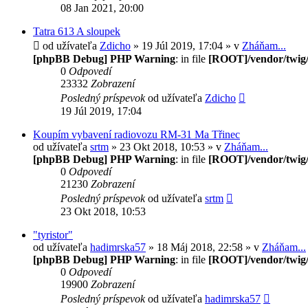
08 Jan 2021, 20:00
Tatra 613 A sloupek
od užívateľa
Zdicho
» 19 Júl 2019, 17:04 » v
Zháňam...
[phpBB Debug] PHP Warning
: in file
[ROOT]/vendor/twig/
0
Odpovedí
23332
Zobrazení
Posledný príspevok
od užívateľa
Zdicho
19 Júl 2019, 17:04
Koupím vybavení radiovozu RM-31 Ma Třinec
od užívateľa
srtm
» 23 Okt 2018, 10:53 » v
Zháňam...
[phpBB Debug] PHP Warning
: in file
[ROOT]/vendor/twig/
0
Odpovedí
21230
Zobrazení
Posledný príspevok
od užívateľa
srtm
23 Okt 2018, 10:53
"tyristor"
od užívateľa
hadimrska57
» 18 Máj 2018, 22:58 » v
Zháňam...
[phpBB Debug] PHP Warning
: in file
[ROOT]/vendor/twig/
0
Odpovedí
19900
Zobrazení
Posledný príspevok
od užívateľa
hadimrska57