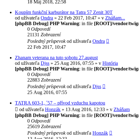
18 Máj 2018, 22:58
Koupím funkční karburátor na Tatra 57 Zenit 30T
od užívateľa
Ondra
» 22 Feb 2017, 10:47 » v
Zháňam...
[phpBB Debug] PHP Warning
: in file
[ROOT]/vendor/twig/
0
Odpovedí
21131
Zobrazení
Posledný príspevok
od užívateľa
Ondra
22 Feb 2017, 10:47
Zhanam veterana na tuto sobotu 27.august
od užívateľa
Djss
» 25 Aug 2016, 07:55 » v
História
[phpBB Debug] PHP Warning
: in file
[ROOT]/vendor/twig/
0
Odpovedí
22883
Zobrazení
Posledný príspevok
od užívateľa
Djss
25 Aug 2016, 07:55
TATRA 603-1, ´57 – přívod vzduchu kapotou
od užívateľa
Honzák
» 13 Aug 2016, 12:33 » v
Zháňam
[phpBB Debug] PHP Warning
: in file
[ROOT]/vendor/twig/
0
Odpovedí
25619
Zobrazení
Posledný príspevok
od užívateľa
Honzák
13 Aug 2016, 12:33