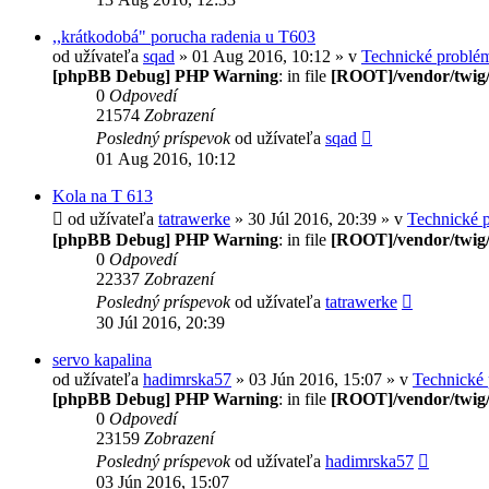
,,krátkodobá" porucha radenia u T603
od užívateľa
sqad
» 01 Aug 2016, 10:12 » v
Technické problé
[phpBB Debug] PHP Warning
: in file
[ROOT]/vendor/twig/
0
Odpovedí
21574
Zobrazení
Posledný príspevok
od užívateľa
sqad
01 Aug 2016, 10:12
Kola na T 613
od užívateľa
tatrawerke
» 30 Júl 2016, 20:39 » v
Technické 
[phpBB Debug] PHP Warning
: in file
[ROOT]/vendor/twig/
0
Odpovedí
22337
Zobrazení
Posledný príspevok
od užívateľa
tatrawerke
30 Júl 2016, 20:39
servo kapalina
od užívateľa
hadimrska57
» 03 Jún 2016, 15:07 » v
Technické
[phpBB Debug] PHP Warning
: in file
[ROOT]/vendor/twig/
0
Odpovedí
23159
Zobrazení
Posledný príspevok
od užívateľa
hadimrska57
03 Jún 2016, 15:07