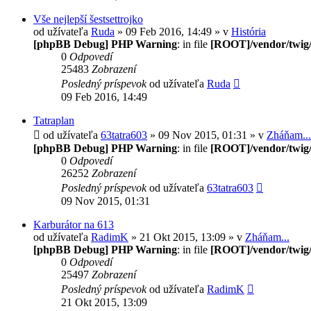
Vše nejlepší šestsettrojko
od užívateľa
Ruda
» 09 Feb 2016, 14:49 » v
História
[phpBB Debug] PHP Warning
: in file
[ROOT]/vendor/twig/
0
Odpovedí
25483
Zobrazení
Posledný príspevok
od užívateľa
Ruda
09 Feb 2016, 14:49
Tatraplan
od užívateľa
63tatra603
» 09 Nov 2015, 01:31 » v
Zháňam...
[phpBB Debug] PHP Warning
: in file
[ROOT]/vendor/twig/
0
Odpovedí
26252
Zobrazení
Posledný príspevok
od užívateľa
63tatra603
09 Nov 2015, 01:31
Karburátor na 613
od užívateľa
RadimK
» 21 Okt 2015, 13:09 » v
Zháňam...
[phpBB Debug] PHP Warning
: in file
[ROOT]/vendor/twig/
0
Odpovedí
25497
Zobrazení
Posledný príspevok
od užívateľa
RadimK
21 Okt 2015, 13:09