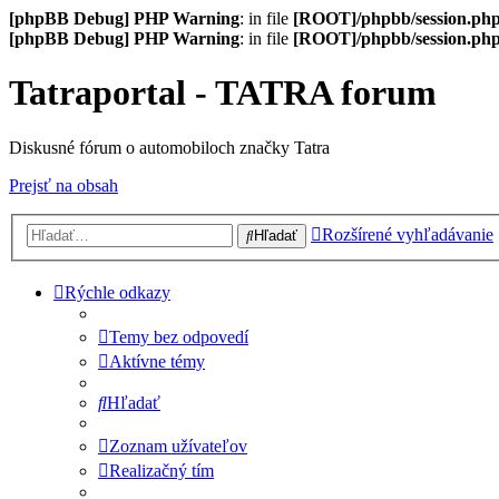
[phpBB Debug] PHP Warning
: in file
[ROOT]/phpbb/session.ph
[phpBB Debug] PHP Warning
: in file
[ROOT]/phpbb/session.ph
Tatraportal - TATRA forum
Diskusné fórum o automobiloch značky Tatra
Prejsť na obsah
Rozšírené vyhľadávanie
Hľadať
Rýchle odkazy
Temy bez odpovedí
Aktívne témy
Hľadať
Zoznam užívateľov
Realizačný tím