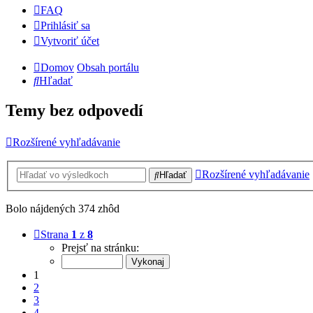
FAQ
Prihlásiť sa
Vytvoriť účet
Domov
Obsah portálu
Hľadať
Temy bez odpovedí
Rozšírené vyhľadávanie
Rozšírené vyhľadávanie
Hľadať
Bolo nájdených 374 zhôd
Strana
1
z
8
Prejsť na stránku:
1
2
3
4