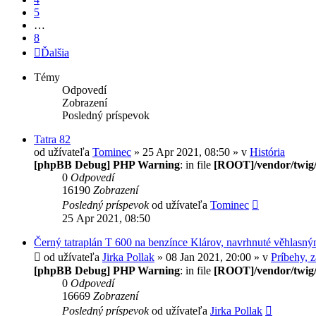
5
…
8
Ďalšia
Témy
Odpovedí
Zobrazení
Posledný príspevok
Tatra 82
od užívateľa
Tominec
» 25 Apr 2021, 08:50 » v
História
[phpBB Debug] PHP Warning
: in file
[ROOT]/vendor/twig/
0
Odpovedí
16190
Zobrazení
Posledný príspevok
od užívateľa
Tominec
25 Apr 2021, 08:50
Černý tatraplán T 600 na benzínce Klárov, navrhnuté věhlasn
od užívateľa
Jirka Pollak
» 08 Jan 2021, 20:00 » v
Príbehy, z
[phpBB Debug] PHP Warning
: in file
[ROOT]/vendor/twig/
0
Odpovedí
16669
Zobrazení
Posledný príspevok
od užívateľa
Jirka Pollak