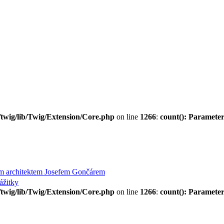
twig/lib/Twig/Extension/Core.php
on line
1266
:
count(): Parameter
ým architektem Josefem Gončárem
ážitky
twig/lib/Twig/Extension/Core.php
on line
1266
:
count(): Parameter