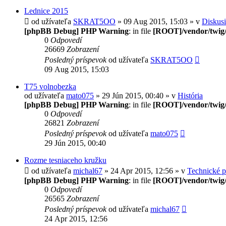
Lednice 2015
od užívateľa
SKRAT5OO
» 09 Aug 2015, 15:03 » v
Diskus
[phpBB Debug] PHP Warning
: in file
[ROOT]/vendor/twig/
0
Odpovedí
26669
Zobrazení
Posledný príspevok
od užívateľa
SKRAT5OO
09 Aug 2015, 15:03
T75 volnobezka
od užívateľa
mato075
» 29 Jún 2015, 00:40 » v
História
[phpBB Debug] PHP Warning
: in file
[ROOT]/vendor/twig/
0
Odpovedí
26821
Zobrazení
Posledný príspevok
od užívateľa
mato075
29 Jún 2015, 00:40
Rozme tesniaceho kružku
od užívateľa
michal67
» 24 Apr 2015, 12:56 » v
Technické 
[phpBB Debug] PHP Warning
: in file
[ROOT]/vendor/twig/
0
Odpovedí
26565
Zobrazení
Posledný príspevok
od užívateľa
michal67
24 Apr 2015, 12:56