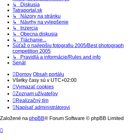
↳ Diskusia
Tatraportal.sk
↳ Názory na stránku
↳ Návrhy na vylepšenie
↳ Inzercia
↳ Obecna diskusia
↳ Tláchanie...
Súťaž o najlepšiu fotografiu 2005/Best photograph
competition 2005
↳ Pravidlá a informácie/Rules and info
Senát
Domov
Obsah portálu
Všetky časy sú v
UTC+02:00
Vymazať cookies
Zoznam užívateľov
Realizačný tím
Napísať administrátorovi
Založené na
phpBB
® Forum Software © phpBB Limited