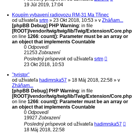
19 Júl 2019, 17:04
Koupím vybavení radiovozu RM-31 Ma Třinec
od užívateľa
srtm
» 23 Okt 2018, 10:53 » v
Zháňam...
[phpBB Debug] PHP Warning
: in file
[ROOT]/vendor/twig/twig/lib/Twig/Extension/Core.php
on line
1266
:
count(): Parameter must be an array or
an object that implements Countable
0
Odpovedí
21253
Zobrazení
Posledný príspevok
od užívateľa
srtm
23 Okt 2018, 10:53
"tyristor"
od užívateľa
hadimrska57
» 18 Máj 2018, 22:58 » v
Zháňam...
[phpBB Debug] PHP Warning
: in file
[ROOT]/vendor/twig/twig/lib/Twig/Extension/Core.php
on line
1266
:
count(): Parameter must be an array or
an object that implements Countable
0
Odpovedí
19927
Zobrazení
Posledný príspevok
od užívateľa
hadimrska57
18 Máj 2018, 22:58