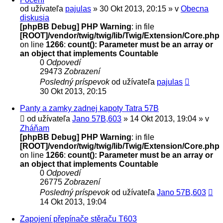
od užívateľa
pajulas
» 30 Okt 2013, 20:15 » v
Obecna
diskusia
[phpBB Debug] PHP Warning
: in file
[ROOT]/vendor/twig/twig/lib/Twig/Extension/Core.php
on line
1266
:
count(): Parameter must be an array or
an object that implements Countable
0
Odpovedí
29473
Zobrazení
Posledný príspevok
od užívateľa
pajulas
30 Okt 2013, 20:15
Panty a zamky zadnej kapoty Tatra 57B
od užívateľa
Jano 57B,603
» 14 Okt 2013, 19:04 » v
Zháňam
[phpBB Debug] PHP Warning
: in file
[ROOT]/vendor/twig/twig/lib/Twig/Extension/Core.php
on line
1266
:
count(): Parameter must be an array or
an object that implements Countable
0
Odpovedí
26775
Zobrazení
Posledný príspevok
od užívateľa
Jano 57B,603
14 Okt 2013, 19:04
Zapojení přepínače stěraču T603