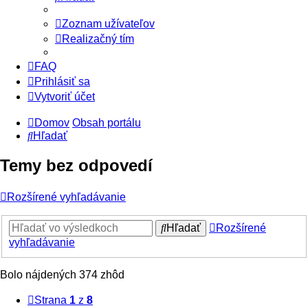
Zoznam užívateľov
Realizačný tím
FAQ
Prihlásiť sa
Vytvoriť účet
Domov
Obsah portálu
Hľadať
Temy bez odpovedí
Rozšírené vyhľadávanie
Hľadať
Rozšírené
vyhľadávanie
Bolo nájdených 374 zhôd
Strana
1
z
8