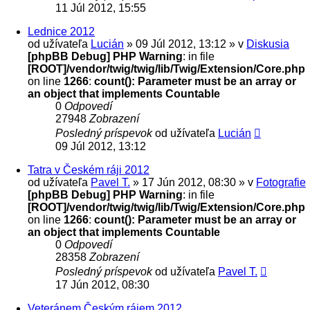
11 Júl 2012, 15:55
Lednice 2012
od užívateľa
Lucián
» 09 Júl 2012, 13:12 » v
Diskusia
[phpBB Debug] PHP Warning
: in file
[ROOT]/vendor/twig/twig/lib/Twig/Extension/Core.php
on line
1266
:
count(): Parameter must be an array or
an object that implements Countable
0
Odpovedí
27948
Zobrazení
Posledný príspevok
od užívateľa
Lucián
09 Júl 2012, 13:12
Tatra v Českém ráji 2012
od užívateľa
Pavel T.
» 17 Jún 2012, 08:30 » v
Fotografie
[phpBB Debug] PHP Warning
: in file
[ROOT]/vendor/twig/twig/lib/Twig/Extension/Core.php
on line
1266
:
count(): Parameter must be an array or
an object that implements Countable
0
Odpovedí
28358
Zobrazení
Posledný príspevok
od užívateľa
Pavel T.
17 Jún 2012, 08:30
Veteránem Českým rájem 2012