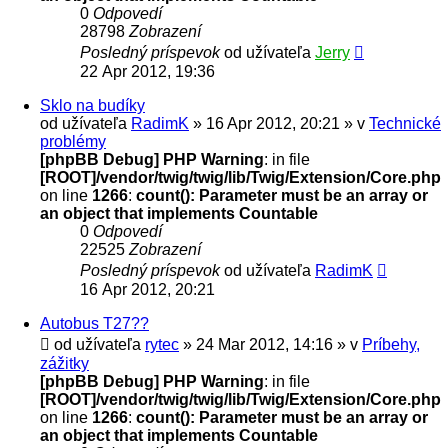
0
Odpovedí
28798
Zobrazení
Posledný príspevok
od užívateľa
Jerry
22 Apr 2012, 19:36
Sklo na budíky
od užívateľa
RadimK
» 16 Apr 2012, 20:21 » v
Technické
problémy
[phpBB Debug] PHP Warning
: in file
[ROOT]/vendor/twig/twig/lib/Twig/Extension/Core.php
on line
1266
:
count(): Parameter must be an array or
an object that implements Countable
0
Odpovedí
22525
Zobrazení
Posledný príspevok
od užívateľa
RadimK
16 Apr 2012, 20:21
Autobus T27??
od užívateľa
rytec
» 24 Mar 2012, 14:16 » v
Príbehy,
zážitky
[phpBB Debug] PHP Warning
: in file
[ROOT]/vendor/twig/twig/lib/Twig/Extension/Core.php
on line
1266
:
count(): Parameter must be an array or
an object that implements Countable