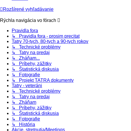
Rozšírené vyhľadávanie
Rýchla navigácia vo fórach
Pravidla fora
↳ Pravidla fora - prosim precitat
Tatry 70-tych, 80-tych a 90-tych rokov
↳ Technické problémy
↳ Tatry na predaj
↳ Zháňam...
↳ Príbehy, zážitky
↳ Štatistická diskusia
↳ Fotografie
↳ Projekt TATRA dokumenty
Tatry - veteráni
↳ Technické problémy
↳ Tatry na predaj
↳ Zháňam
↳ Príbehy, zážitky
↳ Štatistická diskusia
↳ Fotografie
↳ História
Akcie, stretnutia/Meetings