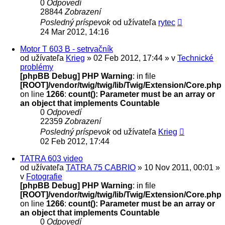
0
Odpovedí
28844
Zobrazení
Posledný príspevok
od užívateľa
rytec
24 Mar 2012, 14:16
Motor T 603 B - setrvačník
od užívateľa
Krieg
» 02 Feb 2012, 17:44 » v
Technické
problémy
[phpBB Debug] PHP Warning
: in file
[ROOT]/vendor/twig/twig/lib/Twig/Extension/Core.php
on line
1266
:
count(): Parameter must be an array or
an object that implements Countable
0
Odpovedí
22359
Zobrazení
Posledný príspevok
od užívateľa
Krieg
02 Feb 2012, 17:44
TATRA 603 video
od užívateľa
TATRA 75 CABRIO
» 10 Nov 2011, 00:01 »
v
Fotografie
[phpBB Debug] PHP Warning
: in file
[ROOT]/vendor/twig/twig/lib/Twig/Extension/Core.php
on line
1266
:
count(): Parameter must be an array or
an object that implements Countable
0
Odpovedí