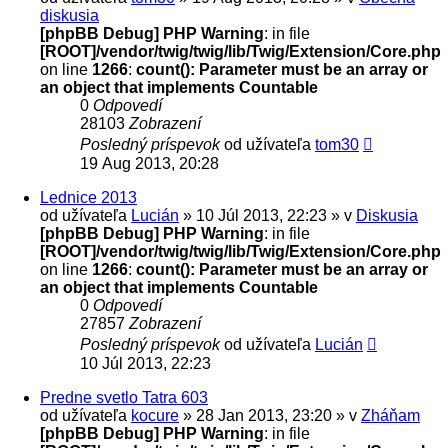
diskusia
[phpBB Debug] PHP Warning
: in file
[ROOT]/vendor/twig/twig/lib/Twig/Extension/Core.php
on line
1266
:
count(): Parameter must be an array or
an object that implements Countable
0
Odpovedí
28103
Zobrazení
Posledný príspevok
od užívateľa
tom30
19 Aug 2013, 20:28
Lednice 2013
od užívateľa
Lucián
» 10 Júl 2013, 22:23 » v
Diskusia
[phpBB Debug] PHP Warning
: in file
[ROOT]/vendor/twig/twig/lib/Twig/Extension/Core.php
on line
1266
:
count(): Parameter must be an array or
an object that implements Countable
0
Odpovedí
27857
Zobrazení
Posledný príspevok
od užívateľa
Lucián
10 Júl 2013, 22:23
Predne svetlo Tatra 603
od užívateľa
kocure
» 28 Jan 2013, 23:20 » v
Zháňam
[phpBB Debug] PHP Warning
: in file