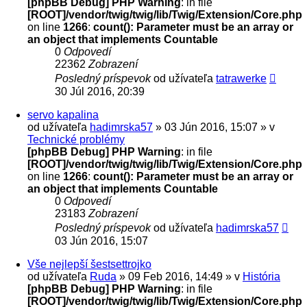
[phpBB Debug] PHP Warning
: in file
[ROOT]/vendor/twig/twig/lib/Twig/Extension/Core.php
on line
1266
:
count(): Parameter must be an array or
an object that implements Countable
0
Odpovedí
22362
Zobrazení
Posledný príspevok
od užívateľa
tatrawerke
30 Júl 2016, 20:39
servo kapalina
od užívateľa
hadimrska57
» 03 Jún 2016, 15:07 » v
Technické problémy
[phpBB Debug] PHP Warning
: in file
[ROOT]/vendor/twig/twig/lib/Twig/Extension/Core.php
on line
1266
:
count(): Parameter must be an array or
an object that implements Countable
0
Odpovedí
23183
Zobrazení
Posledný príspevok
od užívateľa
hadimrska57
03 Jún 2016, 15:07
Vše nejlepší šestsettrojko
od užívateľa
Ruda
» 09 Feb 2016, 14:49 » v
História
[phpBB Debug] PHP Warning
: in file
[ROOT]/vendor/twig/twig/lib/Twig/Extension/Core.php