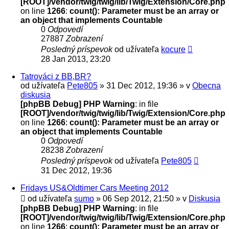
[ROOT]/vendor/twig/twig/lib/Twig/Extension/Core.php
on line
1266
:
count(): Parameter must be an array or
an object that implements Countable
0
Odpovedí
27887
Zobrazení
Posledný príspevok
od užívateľa
kocure
28 Jan 2013, 23:20
Tatrováci z BB,BR?
od užívateľa
Pete805
» 31 Dec 2012, 19:36 » v
Obecna
diskusia
[phpBB Debug] PHP Warning
: in file
[ROOT]/vendor/twig/twig/lib/Twig/Extension/Core.php
on line
1266
:
count(): Parameter must be an array or
an object that implements Countable
0
Odpovedí
28238
Zobrazení
Posledný príspevok
od užívateľa
Pete805
31 Dec 2012, 19:36
Fridays US&Oldtimer Cars Meeting 2012
od užívateľa
sumo
» 06 Sep 2012, 21:50 » v
Diskusia
[phpBB Debug] PHP Warning
: in file
[ROOT]/vendor/twig/twig/lib/Twig/Extension/Core.php
on line
1266
:
count(): Parameter must be an array or