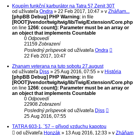
Koupím funkční karburátor na Tatra 57 Zenit 30T
od užívateľa
Ondra
» 22 Feb 2017, 10:47 » v
Zháňam...
[phpBB Debug] PHP Warning
: in file
[ROOT]/vendor/twig/twig/lib/Twig/Extension/Core.php
on line
1266
:
count(): Parameter must be an array or
an object that implements Countable
0
Odpovedí
21159
Zobrazení
Posledný príspevok
od užívateľa
Ondra
22 Feb 2017, 10:47
Zhanam veterana na tuto sobotu 27.august
od užívateľa
Djss
» 25 Aug 2016, 07:55 » v
História
[phpBB Debug] PHP Warning
: in file
[ROOT]/vendor/twig/twig/lib/Twig/Extension/Core.php
on line
1266
:
count(): Parameter must be an array or
an object that implements Countable
0
Odpovedí
22908
Zobrazení
Posledný príspevok
od užívateľa
Djss
25 Aug 2016, 07:55
TATRA 603-1, ´57 – přívod vzduchu kapotou
od užívateľa
Honzák
» 13 Aug 2016, 12:33 » v
Zháňam