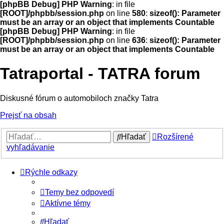
[phpBB Debug] PHP Warning
: in file
[ROOT]/phpbb/session.php
on line
580
:
sizeof(): Parameter
must be an array or an object that implements Countable
[phpBB Debug] PHP Warning
: in file
[ROOT]/phpbb/session.php
on line
636
:
sizeof(): Parameter
must be an array or an object that implements Countable
Tatraportal - TATRA forum
Diskusné fórum o automobiloch značky Tatra
Prejsť na obsah
Hľadať
Rozšírené
vyhľadávanie
Rýchle odkazy
Temy bez odpovedí
Aktívne témy
Hľadať