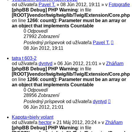
od užívateľa
Pavel T.
» 08 Jún 2012, 19:11 » v
Fotografie
[phpBB Debug] PHP Warning
: in file
[ROOT]/vendor/twig/twig/lib/Twig/Extension/Core.php
on line
1266
:
count(): Parameter must be an array or
an object that implements Countable
0
Odpovedí
27992
Zobrazení
Posledný príspevok
od užívateľa
Pavel T.
08 Jún 2012, 19:11
tatra t 603-2
od užívateľa
dyntyd
» 06 Jún 2012, 21:01 » v
Zháňam
[phpBB Debug] PHP Warning
: in file
[ROOT]/vendor/twig/twig/lib/Twig/Extension/Core.php
on line
1266
:
count(): Parameter must be an array or
an object that implements Countable
0
Odpovedí
28956
Zobrazení
Posledný príspevok
od užívateľa
dyntyd
06 Jún 2012, 21:01
Kapota+biely volant
od užívateľa
hector
» 21 Máj 2012, 20:24 » v
Zháňam
[phpBB Debug] PHP Warning
: in file