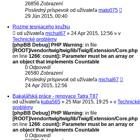
26856
Zobrazení
Posledný príspevok
od užívateľa
mato075
29 Jún 2015, 00:40
Rozme tesniaceho kružku
od užívateľa
michal67
» 24 Apr 2015, 12:56 » v
Technické problémy
[phpBB Debug] PHP Warning
: in file
[ROOT]/vendor/twig/twig/lib/Twig/Extension/Core.php
on line
1266
:
count(): Parameter must be an array or
an object that implements Countable
0
Odpovedí
26580
Zobrazení
Posledný príspevok
od užívateľa
michal67
24 Apr 2015, 12:56
Bakalářská práce - renovace Tatra T87
od užívateľa
kuba565
» 25 Mar 2015, 19:25 » v
Technické
problémy
[phpBB Debug] PHP Warning
: in file
[ROOT]/vendor/twig/twig/lib/Twig/Extension/Core.php
on line
1266
:
count(): Parameter must be an array or
an object that implements Countable
0
Odpovedí