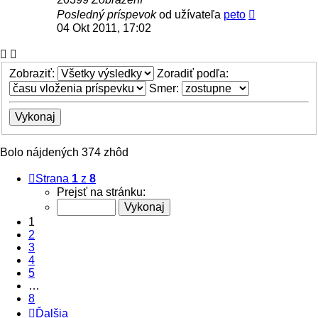
Posledný príspevok
od užívateľa
peto
04 Okt 2011, 17:02
Zobraziť:
Zoradiť podľa:
Smer:
Bolo nájdených 374 zhôd
Strana
1
z
8
Prejsť na stránku:
1
2
3
4
5
…
8
Ďalšia