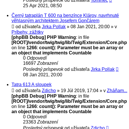
Posledný príspevok
od užívateľa
Tominec
25 Apr 2021, 08:50
Černý tatraplán T 600 na benzínce Klárov, navrhnuté
věhlasným architektem Josefem Gončárem
od užívateľa
Jirka Pollak
» 08 Jan 2021, 20:00 » v
Príbehy, zážitky
[phpBB Debug] PHP Warning
: in file
[ROOT]/vendor/twig/twig/lib/Twig/Extension/Core.php
on line
1266
:
count(): Parameter must be an array or
an object that implements Countable
0
Odpovedí
16697
Zobrazení
Posledný príspevok
od užívateľa
Jirka Pollak
08 Jan 2021, 20:00
Tatra 613 A sloupek
od užívateľa
Zdicho
» 19 Júl 2019, 17:04 » v
Zháňam...
[phpBB Debug] PHP Warning
: in file
[ROOT]/vendor/twig/twig/lib/Twig/Extension/Core.php
on line
1266
:
count(): Parameter must be an array or
an object that implements Countable
0
Odpovedí
23363
Zobrazení
Posledný príspevok
od užívateľa
Zdicho