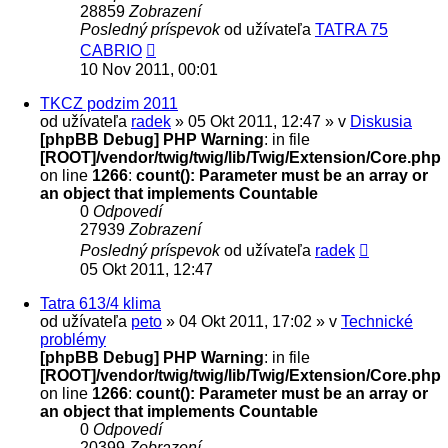
28859
Zobrazení
Posledný príspevok
od užívateľa
TATRA 75
CABRIO
10 Nov 2011, 00:01
TKCZ podzim 2011
od užívateľa
radek
» 05 Okt 2011, 12:47 » v
Diskusia
[phpBB Debug] PHP Warning
: in file
[ROOT]/vendor/twig/twig/lib/Twig/Extension/Core.php
on line
1266
:
count(): Parameter must be an array or
an object that implements Countable
0
Odpovedí
27939
Zobrazení
Posledný príspevok
od užívateľa
radek
05 Okt 2011, 12:47
Tatra 613/4 klima
od užívateľa
peto
» 04 Okt 2011, 17:02 » v
Technické
problémy
[phpBB Debug] PHP Warning
: in file
[ROOT]/vendor/twig/twig/lib/Twig/Extension/Core.php
on line
1266
:
count(): Parameter must be an array or
an object that implements Countable
0
Odpovedí
20399
Zobrazení