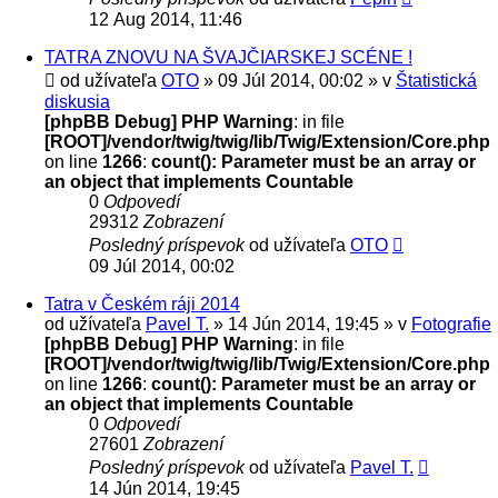
12 Aug 2014, 11:46
TATRA ZNOVU NA ŠVAJČIARSKEJ SCÉNE !
od užívateľa
OTO
» 09 Júl 2014, 00:02 » v
Štatistická
diskusia
[phpBB Debug] PHP Warning
: in file
[ROOT]/vendor/twig/twig/lib/Twig/Extension/Core.php
on line
1266
:
count(): Parameter must be an array or
an object that implements Countable
0
Odpovedí
29312
Zobrazení
Posledný príspevok
od užívateľa
OTO
09 Júl 2014, 00:02
Tatra v Českém ráji 2014
od užívateľa
Pavel T.
» 14 Jún 2014, 19:45 » v
Fotografie
[phpBB Debug] PHP Warning
: in file
[ROOT]/vendor/twig/twig/lib/Twig/Extension/Core.php
on line
1266
:
count(): Parameter must be an array or
an object that implements Countable
0
Odpovedí
27601
Zobrazení
Posledný príspevok
od užívateľa
Pavel T.
14 Jún 2014, 19:45