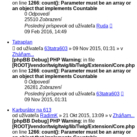
on line
1266
:
count(): Parameter must be an array or
an object that implements Countable
0
Odpovedí
25510
Zobrazení
Posledný príspevok
od užívateľa
Ruda
09 Feb 2016, 14:49
Tatraplan
od užívateľa
63tatra603
» 09 Nov 2015, 01:31 » v
Zháňam...
[phpBB Debug] PHP Warning
: in file
[ROOT]/vendor/twig/twig/lib/Twig/Extension/Core.php
on line
1266
:
count(): Parameter must be an array or
an object that implements Countable
0
Odpovedí
26281
Zobrazení
Posledný príspevok
od užívateľa
63tatra603
09 Nov 2015, 01:31
Karburátor na 613
od užívateľa
RadimK
» 21 Okt 2015, 13:09 » v
Zháňam...
[phpBB Debug] PHP Warning
: in file
[ROOT]/vendor/twig/twig/lib/Twig/Extension/Core.php
on line
1266
:
count(): Parameter must be an array or