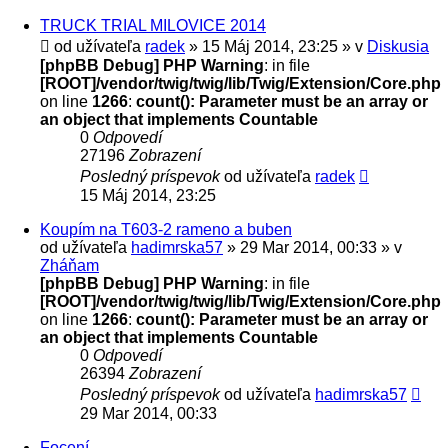
TRUCK TRIAL MILOVICE 2014
od užívateľa
radek
» 15 Máj 2014, 23:25 » v
Diskusia
[phpBB Debug] PHP Warning
: in file
[ROOT]/vendor/twig/twig/lib/Twig/Extension/Core.php
on line
1266
:
count(): Parameter must be an array or
an object that implements Countable
0
Odpovedí
27196
Zobrazení
Posledný príspevok
od užívateľa
radek
15 Máj 2014, 23:25
Koupím na T603-2 rameno a buben
od užívateľa
hadimrska57
» 29 Mar 2014, 00:33 » v
Zháňam
[phpBB Debug] PHP Warning
: in file
[ROOT]/vendor/twig/twig/lib/Twig/Extension/Core.php
on line
1266
:
count(): Parameter must be an array or
an object that implements Countable
0
Odpovedí
26394
Zobrazení
Posledný príspevok
od užívateľa
hadimrska57
29 Mar 2014, 00:33
Focení