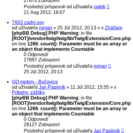
27670
Zobrazení
Posledný príspevok
od užívateľa
radek
21 Aug 2012, 16:07
T603 zadní osy
od užívateľa
roman
» 25 Júl 2012, 20:13 » v
Zháňam
[phpBB Debug] PHP Warning
: in file
[ROOT]/vendor/twig/twig/lib/Twig/Extension/Core.php
on line
1266
:
count(): Parameter must be an array or
an object that implements Countable
0
Odpovedí
27897
Zobrazení
Posledný príspevok
od užívateľa
roman
25 Júl 2012, 20:13
GO motory - Bučovice
od užívateľa
Jan Papírník
» 11 Júl 2012, 15:55 » v
Príbehy, zážitky
[phpBB Debug] PHP Warning
: in file
[ROOT]/vendor/twig/twig/lib/Twig/Extension/Core.php
on line
1266
:
count(): Parameter must be an array or
an object that implements Countable
0
Odpovedí
28127
Zobrazení
Posledný príspevok
od užívateľa
Jan Papírník