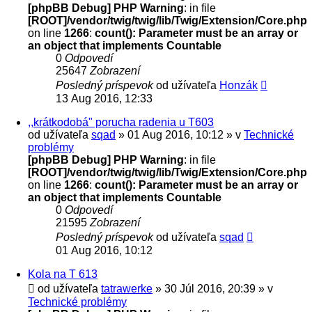
[phpBB Debug] PHP Warning
: in file
[ROOT]/vendor/twig/twig/lib/Twig/Extension/Core.php
on line
1266
:
count(): Parameter must be an array or
an object that implements Countable
0
Odpovedí
25647
Zobrazení
Posledný príspevok
od užívateľa
Honzák
13 Aug 2016, 12:33
,,krátkodobá" porucha radenia u T603
od užívateľa
sqad
» 01 Aug 2016, 10:12 » v
Technické
problémy
[phpBB Debug] PHP Warning
: in file
[ROOT]/vendor/twig/twig/lib/Twig/Extension/Core.php
on line
1266
:
count(): Parameter must be an array or
an object that implements Countable
0
Odpovedí
21595
Zobrazení
Posledný príspevok
od užívateľa
sqad
01 Aug 2016, 10:12
Kola na T 613
od užívateľa
tatrawerke
» 30 Júl 2016, 20:39 » v
Technické problémy