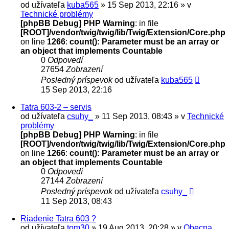
od užívateľa
kuba565
» 15 Sep 2013, 22:16 » v
Technické problémy
[phpBB Debug] PHP Warning
: in file
[ROOT]/vendor/twig/twig/lib/Twig/Extension/Core.php
on line
1266
:
count(): Parameter must be an array or
an object that implements Countable
0
Odpovedí
27654
Zobrazení
Posledný príspevok
od užívateľa
kuba565
15 Sep 2013, 22:16
Tatra 603-2 – servis
od užívateľa
csuhy_
» 11 Sep 2013, 08:43 » v
Technické
problémy
[phpBB Debug] PHP Warning
: in file
[ROOT]/vendor/twig/twig/lib/Twig/Extension/Core.php
on line
1266
:
count(): Parameter must be an array or
an object that implements Countable
0
Odpovedí
27144
Zobrazení
Posledný príspevok
od užívateľa
csuhy_
11 Sep 2013, 08:43
Riadenie Tatra 603 ?
od užívateľa
tom30
» 19 Aug 2013, 20:28 » v
Obecna