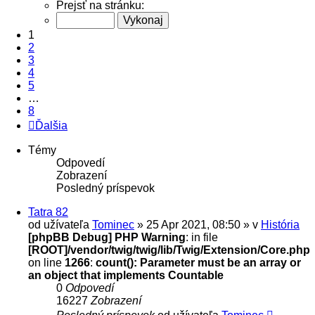
Prejsť na stránku:
1
2
3
4
5
…
8
Ďalšia
Témy
Odpovedí
Zobrazení
Posledný príspevok
Tatra 82
od užívateľa
Tominec
» 25 Apr 2021, 08:50 » v
História
[phpBB Debug] PHP Warning
: in file
[ROOT]/vendor/twig/twig/lib/Twig/Extension/Core.php
on line
1266
:
count(): Parameter must be an array or
an object that implements Countable
0
Odpovedí
16227
Zobrazení