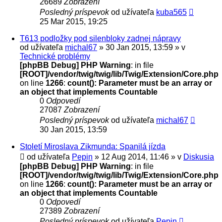
26689
Zobrazení
Posledný príspevok
od užívateľa
kuba565
25 Mar 2015, 19:25
T613 podložky pod silenbloky zadnej nápravy
od užívateľa
michal67
» 30 Jan 2015, 13:59 » v
Technické problémy
[phpBB Debug] PHP Warning
: in file
[ROOT]/vendor/twig/twig/lib/Twig/Extension/Core.php
on line
1266
:
count(): Parameter must be an array or
an object that implements Countable
0
Odpovedí
27087
Zobrazení
Posledný príspevok
od užívateľa
michal67
30 Jan 2015, 13:59
Století Miroslava Zikmunda: Spanilá jízda
od užívateľa
Pepin
» 12 Aug 2014, 11:46 » v
Diskusia
[phpBB Debug] PHP Warning
: in file
[ROOT]/vendor/twig/twig/lib/Twig/Extension/Core.php
on line
1266
:
count(): Parameter must be an array or
an object that implements Countable
0
Odpovedí
27389
Zobrazení
Posledný príspevok
od užívateľa
Pepin