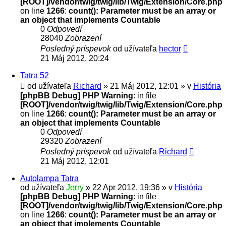
[ROOT]/vendor/twig/twig/lib/Twig/Extension/Core.php
on line
1266
:
count(): Parameter must be an array or
an object that implements Countable
0
Odpovedí
28040
Zobrazení
Posledný príspevok
od užívateľa
hector
21 Máj 2012, 20:24
Tatra 52
od užívateľa
Richard
» 21 Máj 2012, 12:01 » v
História
[phpBB Debug] PHP Warning
: in file
[ROOT]/vendor/twig/twig/lib/Twig/Extension/Core.php
on line
1266
:
count(): Parameter must be an array or
an object that implements Countable
0
Odpovedí
29320
Zobrazení
Posledný príspevok
od užívateľa
Richard
21 Máj 2012, 12:01
Autolampa Tatra
od užívateľa
Jerry
» 22 Apr 2012, 19:36 » v
História
[phpBB Debug] PHP Warning
: in file
[ROOT]/vendor/twig/twig/lib/Twig/Extension/Core.php
on line
1266
:
count(): Parameter must be an array or
an object that implements Countable