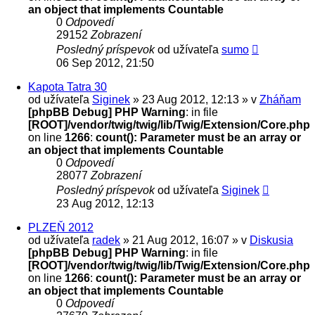
an object that implements Countable
0
Odpovedí
29152
Zobrazení
Posledný príspevok
od užívateľa
sumo
06 Sep 2012, 21:50
Kapota Tatra 30
od užívateľa
Siginek
» 23 Aug 2012, 12:13 » v
Zháňam
[phpBB Debug] PHP Warning
: in file
[ROOT]/vendor/twig/twig/lib/Twig/Extension/Core.php
on line
1266
:
count(): Parameter must be an array or
an object that implements Countable
0
Odpovedí
28077
Zobrazení
Posledný príspevok
od užívateľa
Siginek
23 Aug 2012, 12:13
PLZEŇ 2012
od užívateľa
radek
» 21 Aug 2012, 16:07 » v
Diskusia
[phpBB Debug] PHP Warning
: in file
[ROOT]/vendor/twig/twig/lib/Twig/Extension/Core.php
on line
1266
:
count(): Parameter must be an array or
an object that implements Countable
0
Odpovedí