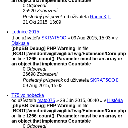
an object that implements Countable
0
Odpovedí
25520
Zobrazení
Posledný príspevok
od užívateľa
RadimK
21 Okt 2015, 13:09
Lednice 2015
od užívateľa
SKRAT5OO
» 09 Aug 2015, 15:03 » v
Diskusia
[phpBB Debug] PHP Warning
: in file
[ROOT]/vendor/twig/twig/lib/Twig/Extension/Core.php
on line
1266
:
count(): Parameter must be an array or
an object that implements Countable
0
Odpovedí
26698
Zobrazení
Posledný príspevok
od užívateľa
SKRAT5OO
09 Aug 2015, 15:03
T75 volnobezka
od užívateľa
mato075
» 29 Jún 2015, 00:40 » v
História
[phpBB Debug] PHP Warning
: in file
[ROOT]/vendor/twig/twig/lib/Twig/Extension/Core.php
on line
1266
:
count(): Parameter must be an array or
an object that implements Countable
0
Odpovedí