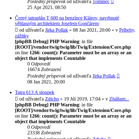
Posledný príspevok
od užívateľa
Tominec
25 Apr 2021, 08:50
Černý tatraplán T 600 na benzínce Klárov, navrhnuté
věhlasným architektem Josefem Gončárem
od užívateľa
Jirka Pollak
» 08 Jan 2021, 20:00 » v
Príbehy,
zážitky
[phpBB Debug] PHP Warning
: in file
[ROOT]/vendor/twig/twig/lib/Twig/Extension/Core.php
on line
1266
:
count(): Parameter must be an array or an
object that implements Countable
0
Odpovedí
16674
Zobrazení
Posledný príspevok
od užívateľa
Jirka Pollak
08 Jan 2021, 20:00
Tatra 613 A sloupek
od užívateľa
Zdicho
» 19 Júl 2019, 17:04 » v
Zháňam...
[phpBB Debug] PHP Warning
: in file
[ROOT]/vendor/twig/twig/lib/Twig/Extension/Core.php
on line
1266
:
count(): Parameter must be an array or an
object that implements Countable
0
Odpovedí
23338
Zobrazení