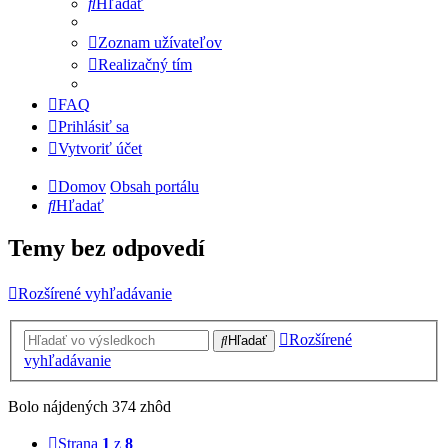
Hľadať
Zoznam užívateľov
Realizačný tím
FAQ
Prihlásiť sa
Vytvoriť účet
Domov
Obsah portálu
Hľadať
Temy bez odpovedí
Rozšírené vyhľadávanie
Rozšírené
Hľadať
vyhľadávanie
Bolo nájdených 374 zhôd
Strana
1
z
8