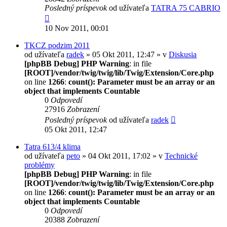
Posledný príspevok
od užívateľa
TATRA 75 CABRIO
10 Nov 2011, 00:01
TKCZ podzim 2011
od užívateľa
radek
» 05 Okt 2011, 12:47 » v
Diskusia
[phpBB Debug] PHP Warning
: in file
[ROOT]/vendor/twig/twig/lib/Twig/Extension/Core.php
on line
1266
:
count(): Parameter must be an array or an
object that implements Countable
0
Odpovedí
27916
Zobrazení
Posledný príspevok
od užívateľa
radek
05 Okt 2011, 12:47
Tatra 613/4 klima
od užívateľa
peto
» 04 Okt 2011, 17:02 » v
Technické
problémy
[phpBB Debug] PHP Warning
: in file
[ROOT]/vendor/twig/twig/lib/Twig/Extension/Core.php
on line
1266
:
count(): Parameter must be an array or an
object that implements Countable
0
Odpovedí
20388
Zobrazení