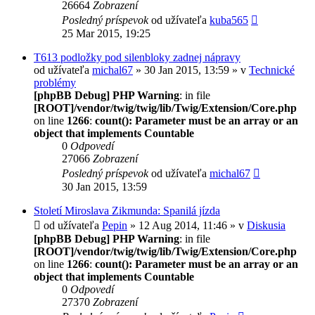
26664
Zobrazení
Posledný príspevok
od užívateľa
kuba565
25 Mar 2015, 19:25
T613 podložky pod silenbloky zadnej nápravy
od užívateľa
michal67
» 30 Jan 2015, 13:59 » v
Technické
problémy
[phpBB Debug] PHP Warning
: in file
[ROOT]/vendor/twig/twig/lib/Twig/Extension/Core.php
on line
1266
:
count(): Parameter must be an array or an
object that implements Countable
0
Odpovedí
27066
Zobrazení
Posledný príspevok
od užívateľa
michal67
30 Jan 2015, 13:59
Století Miroslava Zikmunda: Spanilá jízda
od užívateľa
Pepin
» 12 Aug 2014, 11:46 » v
Diskusia
[phpBB Debug] PHP Warning
: in file
[ROOT]/vendor/twig/twig/lib/Twig/Extension/Core.php
on line
1266
:
count(): Parameter must be an array or an
object that implements Countable
0
Odpovedí
27370
Zobrazení