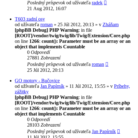
Posledný príspevok
od užívateľa
radek
21 Aug 2012, 16:07
T603 zadní osy
od užívateľa
roman
» 25 Júl 2012, 20:13 » v
Zháňam
[phpBB Debug] PHP Warning
: in file
[ROOT]/vendor/twig/twig/lib/Twig/Extension/Core.php
on line
1266
:
count(): Parameter must be an array or an
object that implements Countable
0
Odpovedí
27881
Zobrazení
Posledný príspevok
od užívateľa
roman
25 Júl 2012, 20:13
GO motory - Bučovice
od užívateľa
Jan Papírník
» 11 Júl 2012, 15:55 » v
Príbehy,
zážitky
[phpBB Debug] PHP Warning
: in file
[ROOT]/vendor/twig/twig/lib/Twig/Extension/Core.php
on line
1266
:
count(): Parameter must be an array or an
object that implements Countable
0
Odpovedí
28103
Zobrazení
Posledný príspevok
od užívateľa
Jan Papírník
11 Júl 2012, 15:55