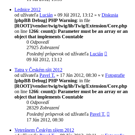
Lednice 2012
od užívateľa
Lucián
» 09 Júl 2012, 13:12 » v
Diskusia
[phpBB Debug] PHP Warning
: in file
[ROOT]/vendor/twig/twig/lib/Twig/Extension/Core.php
on line
1266
:
count(): Parameter must be an array or an
object that implements Countable
0
Odpovedí
27925
Zobrazení
Posledný príspevok
od užívateľa
Lucián
09 Júl 2012, 13:12
Tatra v Českém ráji 2012
od užívateľa
Pavel T.
» 17 Jún 2012, 08:30 » v
Fotografie
[phpBB Debug] PHP Warning
: in file
[ROOT]/vendor/twig/twig/lib/Twig/Extension/Core.php
on line
1266
:
count(): Parameter must be an array or an
object that implements Countable
0
Odpovedí
28329
Zobrazení
Posledný príspevok
od užívateľa
Pavel T.
17 Jún 2012, 08:30
Veteránem Českým rájem 2012