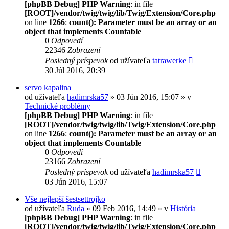
[phpBB Debug] PHP Warning
: in file
[ROOT]/vendor/twig/twig/lib/Twig/Extension/Core.php
on line
1266
:
count(): Parameter must be an array or an
object that implements Countable
0
Odpovedí
22346
Zobrazení
Posledný príspevok
od užívateľa
tatrawerke
30 Júl 2016, 20:39
servo kapalina
od užívateľa
hadimrska57
» 03 Jún 2016, 15:07 » v
Technické problémy
[phpBB Debug] PHP Warning
: in file
[ROOT]/vendor/twig/twig/lib/Twig/Extension/Core.php
on line
1266
:
count(): Parameter must be an array or an
object that implements Countable
0
Odpovedí
23166
Zobrazení
Posledný príspevok
od užívateľa
hadimrska57
03 Jún 2016, 15:07
Vše nejlepší šestsettrojko
od užívateľa
Ruda
» 09 Feb 2016, 14:49 » v
História
[phpBB Debug] PHP Warning
: in file
[ROOT]/vendor/twig/twig/lib/Twig/Extension/Core.php