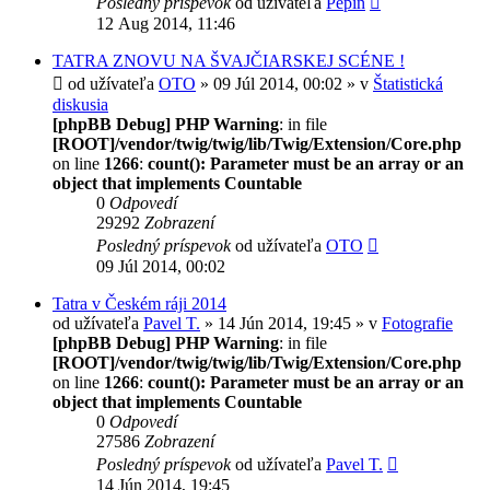
Posledný príspevok
od užívateľa
Pepin
12 Aug 2014, 11:46
TATRA ZNOVU NA ŠVAJČIARSKEJ SCÉNE !
od užívateľa
OTO
» 09 Júl 2014, 00:02 » v
Štatistická
diskusia
[phpBB Debug] PHP Warning
: in file
[ROOT]/vendor/twig/twig/lib/Twig/Extension/Core.php
on line
1266
:
count(): Parameter must be an array or an
object that implements Countable
0
Odpovedí
29292
Zobrazení
Posledný príspevok
od užívateľa
OTO
09 Júl 2014, 00:02
Tatra v Českém ráji 2014
od užívateľa
Pavel T.
» 14 Jún 2014, 19:45 » v
Fotografie
[phpBB Debug] PHP Warning
: in file
[ROOT]/vendor/twig/twig/lib/Twig/Extension/Core.php
on line
1266
:
count(): Parameter must be an array or an
object that implements Countable
0
Odpovedí
27586
Zobrazení
Posledný príspevok
od užívateľa
Pavel T.
14 Jún 2014, 19:45