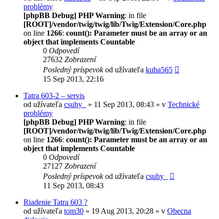
problémy
[phpBB Debug] PHP Warning
: in file
[ROOT]/vendor/twig/twig/lib/Twig/Extension/Core.php
on line
1266
:
count(): Parameter must be an array or an
object that implements Countable
0
Odpovedí
27632
Zobrazení
Posledný príspevok
od užívateľa
kuba565
15 Sep 2013, 22:16
Tatra 603-2 – servis
od užívateľa
csuhy_
» 11 Sep 2013, 08:43 » v
Technické
problémy
[phpBB Debug] PHP Warning
: in file
[ROOT]/vendor/twig/twig/lib/Twig/Extension/Core.php
on line
1266
:
count(): Parameter must be an array or an
object that implements Countable
0
Odpovedí
27127
Zobrazení
Posledný príspevok
od užívateľa
csuhy_
11 Sep 2013, 08:43
Riadenie Tatra 603 ?
od užívateľa
tom30
» 19 Aug 2013, 20:28 » v
Obecna