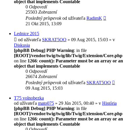
object that implements Countable
0
Odpovedí
25503
Zobrazení
Posledný príspevok
od užívateľa
RadimK
21 Okt 2015, 13:09
Lednice 2015
od užívateľa
SKRAT5OO
» 09 Aug 2015, 15:03 » v
Diskusia
[phpBB Debug] PHP Warning
: in file
[ROOT]/vendor/twig/twig/lib/Twig/Extension/Core.php
on line
1266
:
count(): Parameter must be an array or an
object that implements Countable
0
Odpovedí
26674
Zobrazení
Posledný príspevok
od užívateľa
SKRAT5OO
09 Aug 2015, 15:03
T75 volnobezka
od užívateľa
mato075
» 29 Jún 2015, 00:40 » v
História
[phpBB Debug] PHP Warning
: in file
[ROOT]/vendor/twig/twig/lib/Twig/Extension/Core.php
on line
1266
:
count(): Parameter must be an array or an
object that implements Countable
0
Odpovedí