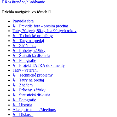
Rozšírené vyhľadávanie
Rýchla navigácia vo fórach
Pravidla fora
↳ Pravidla fora - prosim precitat
Tatry 70-tych, 80-tych a 90-tych rokov
↳ Technické problémy
↳ Tatry na predaj
↳ Zháňam...
↳ Príbehy, zážitky
↳ Štatistická diskusia
↳ Fotografie
↳ Projekt TATRA dokumenty
Tatry - veteráni
↳ Technické problémy
↳ Tatry na predaj
↳ Zháňam
↳ Príbehy, zážitky
↳ Štatistická diskusia
↳ Fotografie
↳ História
Akcie, stretnutia/Meetings
↳ Diskusia