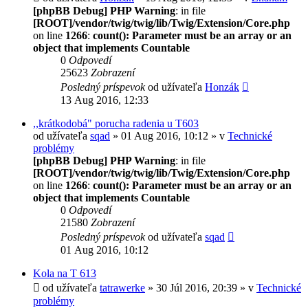
[phpBB Debug] PHP Warning
: in file
[ROOT]/vendor/twig/twig/lib/Twig/Extension/Core.php
on line
1266
:
count(): Parameter must be an array or an
object that implements Countable
0
Odpovedí
25623
Zobrazení
Posledný príspevok
od užívateľa
Honzák
13 Aug 2016, 12:33
,,krátkodobá" porucha radenia u T603
od užívateľa
sqad
» 01 Aug 2016, 10:12 » v
Technické
problémy
[phpBB Debug] PHP Warning
: in file
[ROOT]/vendor/twig/twig/lib/Twig/Extension/Core.php
on line
1266
:
count(): Parameter must be an array or an
object that implements Countable
0
Odpovedí
21580
Zobrazení
Posledný príspevok
od užívateľa
sqad
01 Aug 2016, 10:12
Kola na T 613
od užívateľa
tatrawerke
» 30 Júl 2016, 20:39 » v
Technické
problémy