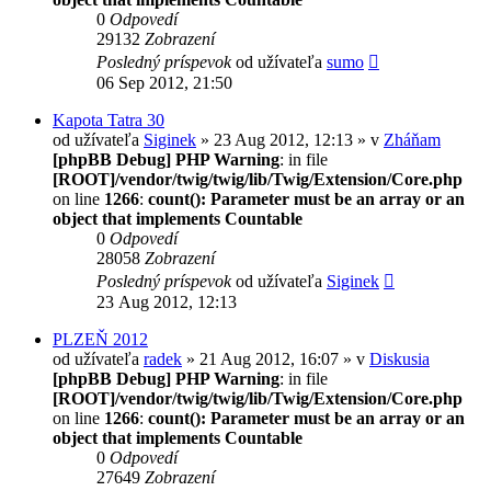
0
Odpovedí
29132
Zobrazení
Posledný príspevok
od užívateľa
sumo
06 Sep 2012, 21:50
Kapota Tatra 30
od užívateľa
Siginek
» 23 Aug 2012, 12:13 » v
Zháňam
[phpBB Debug] PHP Warning
: in file
[ROOT]/vendor/twig/twig/lib/Twig/Extension/Core.php
on line
1266
:
count(): Parameter must be an array or an
object that implements Countable
0
Odpovedí
28058
Zobrazení
Posledný príspevok
od užívateľa
Siginek
23 Aug 2012, 12:13
PLZEŇ 2012
od užívateľa
radek
» 21 Aug 2012, 16:07 » v
Diskusia
[phpBB Debug] PHP Warning
: in file
[ROOT]/vendor/twig/twig/lib/Twig/Extension/Core.php
on line
1266
:
count(): Parameter must be an array or an
object that implements Countable
0
Odpovedí
27649
Zobrazení