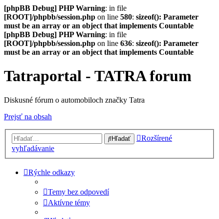
[phpBB Debug] PHP Warning
: in file
[ROOT]/phpbb/session.php
on line
580
:
sizeof(): Parameter
must be an array or an object that implements Countable
[phpBB Debug] PHP Warning
: in file
[ROOT]/phpbb/session.php
on line
636
:
sizeof(): Parameter
must be an array or an object that implements Countable
Tatraportal - TATRA forum
Diskusné fórum o automobiloch značky Tatra
Prejsť na obsah
Rozšírené
Hľadať
vyhľadávanie
Rýchle odkazy
Temy bez odpovedí
Aktívne témy