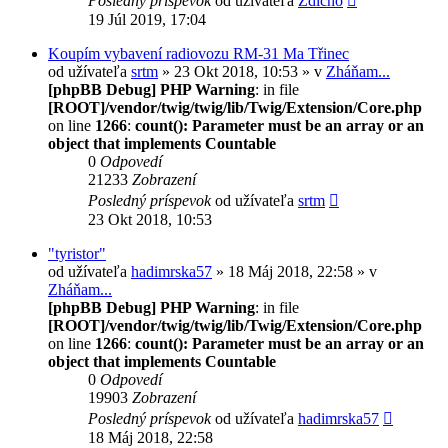
Posledný príspevok
od užívateľa
Zdicho
19 Júl 2019, 17:04
Koupím vybavení radiovozu RM-31 Ma Třinec
od užívateľa
srtm
» 23 Okt 2018, 10:53 » v
Zháňam...
[phpBB Debug] PHP Warning
: in file
[ROOT]/vendor/twig/twig/lib/Twig/Extension/Core.php
on line
1266
:
count(): Parameter must be an array or an
object that implements Countable
0
Odpovedí
21233
Zobrazení
Posledný príspevok
od užívateľa
srtm
23 Okt 2018, 10:53
"tyristor"
od užívateľa
hadimrska57
» 18 Máj 2018, 22:58 » v
Zháňam...
[phpBB Debug] PHP Warning
: in file
[ROOT]/vendor/twig/twig/lib/Twig/Extension/Core.php
on line
1266
:
count(): Parameter must be an array or an
object that implements Countable
0
Odpovedí
19903
Zobrazení
Posledný príspevok
od užívateľa
hadimrska57
18 Máj 2018, 22:58