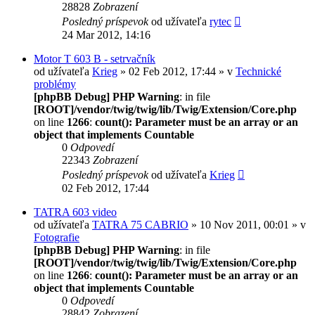
28828
Zobrazení
Posledný príspevok
od užívateľa
rytec
24 Mar 2012, 14:16
Motor T 603 B - setrvačník
od užívateľa
Krieg
» 02 Feb 2012, 17:44 » v
Technické
problémy
[phpBB Debug] PHP Warning
: in file
[ROOT]/vendor/twig/twig/lib/Twig/Extension/Core.php
on line
1266
:
count(): Parameter must be an array or an
object that implements Countable
0
Odpovedí
22343
Zobrazení
Posledný príspevok
od užívateľa
Krieg
02 Feb 2012, 17:44
TATRA 603 video
od užívateľa
TATRA 75 CABRIO
» 10 Nov 2011, 00:01 » v
Fotografie
[phpBB Debug] PHP Warning
: in file
[ROOT]/vendor/twig/twig/lib/Twig/Extension/Core.php
on line
1266
:
count(): Parameter must be an array or an
object that implements Countable
0
Odpovedí
28842
Zobrazení