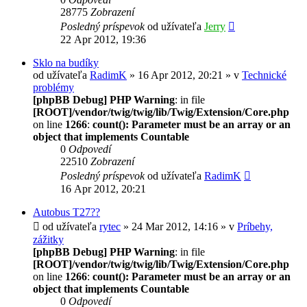
28775
Zobrazení
Posledný príspevok
od užívateľa
Jerry
22 Apr 2012, 19:36
Sklo na budíky
od užívateľa
RadimK
» 16 Apr 2012, 20:21 » v
Technické
problémy
[phpBB Debug] PHP Warning
: in file
[ROOT]/vendor/twig/twig/lib/Twig/Extension/Core.php
on line
1266
:
count(): Parameter must be an array or an
object that implements Countable
0
Odpovedí
22510
Zobrazení
Posledný príspevok
od užívateľa
RadimK
16 Apr 2012, 20:21
Autobus T27??
od užívateľa
rytec
» 24 Mar 2012, 14:16 » v
Príbehy,
zážitky
[phpBB Debug] PHP Warning
: in file
[ROOT]/vendor/twig/twig/lib/Twig/Extension/Core.php
on line
1266
:
count(): Parameter must be an array or an
object that implements Countable
0
Odpovedí