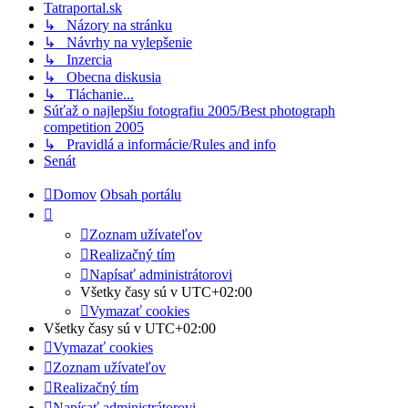
Tatraportal.sk
↳ Názory na stránku
↳ Návrhy na vylepšenie
↳ Inzercia
↳ Obecna diskusia
↳ Tláchanie...
Súťaž o najlepšiu fotografiu 2005/Best photograph
competition 2005
↳ Pravidlá a informácie/Rules and info
Senát
Domov
Obsah portálu
Zoznam užívateľov
Realizačný tím
Napísať administrátorovi
Všetky časy sú v
UTC+02:00
Vymazať cookies
Všetky časy sú v
UTC+02:00
Vymazať cookies
Zoznam užívateľov
Realizačný tím
Napísať administrátorovi