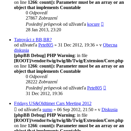
on line
1266
:
count(): Parameter must be an array or an
object that implements Countable
0
Odpovedí
27867
Zobrazení
Posledný príspevok
od užívateľa
kocure
28 Jan 2013, 23:20
Tatrováci z BB,BR?
od užívateľa
Pete805
» 31 Dec 2012, 19:36 » v
Obecna
diskusia
[phpBB Debug] PHP Warning
: in file
[ROOT]/vendor/twig/twig/lib/Twig/Extension/Core.php
on line
1266
:
count(): Parameter must be an array or an
object that implements Countable
0
Odpovedí
28222
Zobrazení
Posledný príspevok
od užívateľa
Pete805
31 Dec 2012, 19:36
Fridays US&Oldtimer Cars Meeting 2012
od užívateľa
sumo
» 06 Sep 2012, 21:50 » v
Diskusia
[phpBB Debug] PHP Warning
: in file
[ROOT]/vendor/twig/twig/lib/Twig/Extension/Core.php
on line
1266
:
count(): Parameter must be an array or an
object that implements Countable