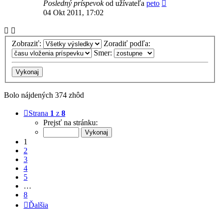
Posledný príspevok
od užívateľa
peto
04 Okt 2011, 17:02
Zobraziť:
Zoradiť podľa:
Smer:
Bolo nájdených 374 zhôd
Strana
1
z
8
Prejsť na stránku:
1
2
3
4
5
…
8
Ďalšia