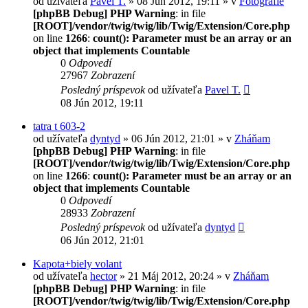
od užívateľa
Pavel T.
» 08 Jún 2012, 19:11 » v
Fotografie
[phpBB Debug] PHP Warning
: in file
[ROOT]/vendor/twig/twig/lib/Twig/Extension/Core.php
on line
1266
:
count(): Parameter must be an array or an
object that implements Countable
0
Odpovedí
27967
Zobrazení
Posledný príspevok
od užívateľa
Pavel T.
08 Jún 2012, 19:11
tatra t 603-2
od užívateľa
dyntyd
» 06 Jún 2012, 21:01 » v
Zháňam
[phpBB Debug] PHP Warning
: in file
[ROOT]/vendor/twig/twig/lib/Twig/Extension/Core.php
on line
1266
:
count(): Parameter must be an array or an
object that implements Countable
0
Odpovedí
28933
Zobrazení
Posledný príspevok
od užívateľa
dyntyd
06 Jún 2012, 21:01
Kapota+biely volant
od užívateľa
hector
» 21 Máj 2012, 20:24 » v
Zháňam
[phpBB Debug] PHP Warning
: in file
[ROOT]/vendor/twig/twig/lib/Twig/Extension/Core.php