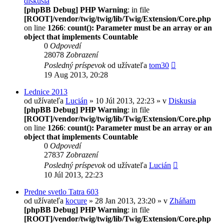
diskusia
[phpBB Debug] PHP Warning
: in file
[ROOT]/vendor/twig/twig/lib/Twig/Extension/Core.php
on line
1266
:
count(): Parameter must be an array or an
object that implements Countable
0
Odpovedí
28078
Zobrazení
Posledný príspevok
od užívateľa
tom30
19 Aug 2013, 20:28
Lednice 2013
od užívateľa
Lucián
» 10 Júl 2013, 22:23 » v
Diskusia
[phpBB Debug] PHP Warning
: in file
[ROOT]/vendor/twig/twig/lib/Twig/Extension/Core.php
on line
1266
:
count(): Parameter must be an array or an
object that implements Countable
0
Odpovedí
27837
Zobrazení
Posledný príspevok
od užívateľa
Lucián
10 Júl 2013, 22:23
Predne svetlo Tatra 603
od užívateľa
kocure
» 28 Jan 2013, 23:20 » v
Zháňam
[phpBB Debug] PHP Warning
: in file
[ROOT]/vendor/twig/twig/lib/Twig/Extension/Core.php