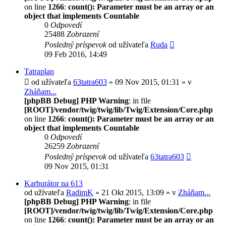
on line
1266
:
count(): Parameter must be an array or an
object that implements Countable
0
Odpovedí
25488
Zobrazení
Posledný príspevok
od užívateľa
Ruda
09 Feb 2016, 14:49
Tatraplan
od užívateľa
63tatra603
» 09 Nov 2015, 01:31 » v
Zháňam...
[phpBB Debug] PHP Warning
: in file
[ROOT]/vendor/twig/twig/lib/Twig/Extension/Core.php
on line
1266
:
count(): Parameter must be an array or an
object that implements Countable
0
Odpovedí
26259
Zobrazení
Posledný príspevok
od užívateľa
63tatra603
09 Nov 2015, 01:31
Karburátor na 613
od užívateľa
RadimK
» 21 Okt 2015, 13:09 » v
Zháňam...
[phpBB Debug] PHP Warning
: in file
[ROOT]/vendor/twig/twig/lib/Twig/Extension/Core.php
on line
1266
:
count(): Parameter must be an array or an