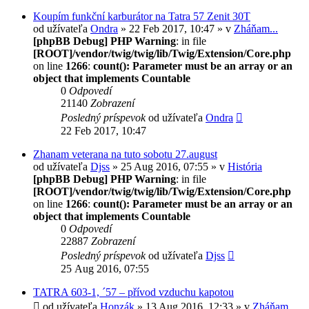
Koupím funkční karburátor na Tatra 57 Zenit 30T
od užívateľa
Ondra
» 22 Feb 2017, 10:47 » v
Zháňam...
[phpBB Debug] PHP Warning
: in file
[ROOT]/vendor/twig/twig/lib/Twig/Extension/Core.php
on line
1266
:
count(): Parameter must be an array or an
object that implements Countable
0
Odpovedí
21140
Zobrazení
Posledný príspevok
od užívateľa
Ondra
22 Feb 2017, 10:47
Zhanam veterana na tuto sobotu 27.august
od užívateľa
Djss
» 25 Aug 2016, 07:55 » v
História
[phpBB Debug] PHP Warning
: in file
[ROOT]/vendor/twig/twig/lib/Twig/Extension/Core.php
on line
1266
:
count(): Parameter must be an array or an
object that implements Countable
0
Odpovedí
22887
Zobrazení
Posledný príspevok
od užívateľa
Djss
25 Aug 2016, 07:55
TATRA 603-1, ´57 – přívod vzduchu kapotou
od užívateľa
Honzák
» 13 Aug 2016, 12:33 » v
Zháňam