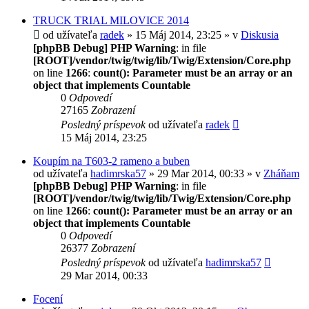
TRUCK TRIAL MILOVICE 2014
od užívateľa
radek
» 15 Máj 2014, 23:25 » v
Diskusia
[phpBB Debug] PHP Warning
: in file
[ROOT]/vendor/twig/twig/lib/Twig/Extension/Core.php
on line
1266
:
count(): Parameter must be an array or an
object that implements Countable
0
Odpovedí
27165
Zobrazení
Posledný príspevok
od užívateľa
radek
15 Máj 2014, 23:25
Koupím na T603-2 rameno a buben
od užívateľa
hadimrska57
» 29 Mar 2014, 00:33 » v
Zháňam
[phpBB Debug] PHP Warning
: in file
[ROOT]/vendor/twig/twig/lib/Twig/Extension/Core.php
on line
1266
:
count(): Parameter must be an array or an
object that implements Countable
0
Odpovedí
26377
Zobrazení
Posledný príspevok
od užívateľa
hadimrska57
29 Mar 2014, 00:33
Focení