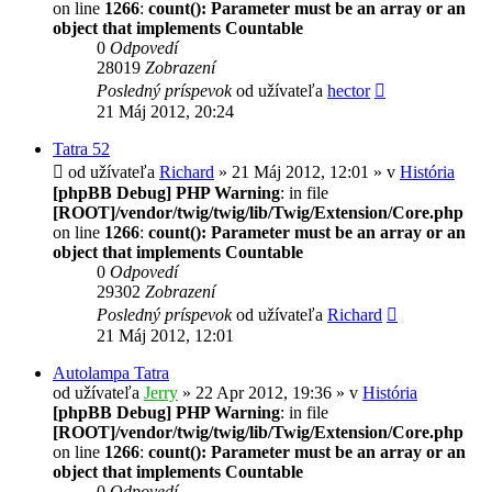
on line
1266
:
count(): Parameter must be an array or an
object that implements Countable
0
Odpovedí
28019
Zobrazení
Posledný príspevok
od užívateľa
hector
21 Máj 2012, 20:24
Tatra 52
od užívateľa
Richard
» 21 Máj 2012, 12:01 » v
História
[phpBB Debug] PHP Warning
: in file
[ROOT]/vendor/twig/twig/lib/Twig/Extension/Core.php
on line
1266
:
count(): Parameter must be an array or an
object that implements Countable
0
Odpovedí
29302
Zobrazení
Posledný príspevok
od užívateľa
Richard
21 Máj 2012, 12:01
Autolampa Tatra
od užívateľa
Jerry
» 22 Apr 2012, 19:36 » v
História
[phpBB Debug] PHP Warning
: in file
[ROOT]/vendor/twig/twig/lib/Twig/Extension/Core.php
on line
1266
:
count(): Parameter must be an array or an
object that implements Countable
0
Odpovedí