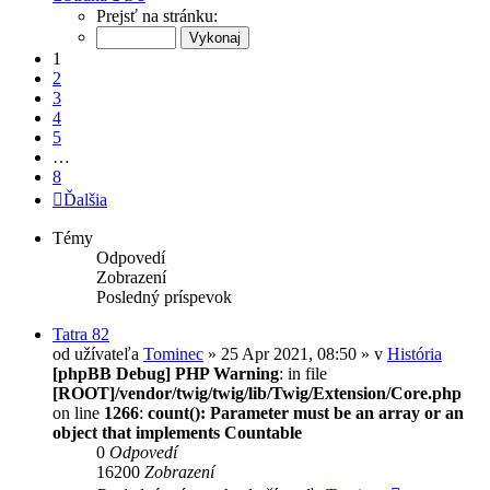
Prejsť na stránku:
1
2
3
4
5
…
8
Ďalšia
Témy
Odpovedí
Zobrazení
Posledný príspevok
Tatra 82
od užívateľa
Tominec
» 25 Apr 2021, 08:50 » v
História
[phpBB Debug] PHP Warning
: in file
[ROOT]/vendor/twig/twig/lib/Twig/Extension/Core.php
on line
1266
:
count(): Parameter must be an array or an
object that implements Countable
0
Odpovedí
16200
Zobrazení