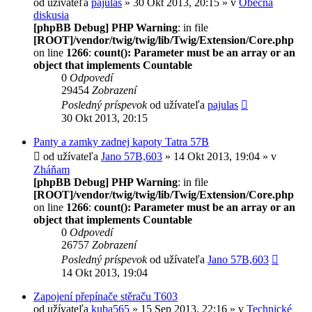
od užívateľa
pajulas
» 30 Okt 2013, 20:15 » v
Obecna
diskusia
[phpBB Debug] PHP Warning
: in file
[ROOT]/vendor/twig/twig/lib/Twig/Extension/Core.php
on line
1266
:
count(): Parameter must be an array or an
object that implements Countable
0
Odpovedí
29454
Zobrazení
Posledný príspevok
od užívateľa
pajulas
30 Okt 2013, 20:15
Panty a zamky zadnej kapoty Tatra 57B
od užívateľa
Jano 57B,603
» 14 Okt 2013, 19:04 » v
Zháňam
[phpBB Debug] PHP Warning
: in file
[ROOT]/vendor/twig/twig/lib/Twig/Extension/Core.php
on line
1266
:
count(): Parameter must be an array or an
object that implements Countable
0
Odpovedí
26757
Zobrazení
Posledný príspevok
od užívateľa
Jano 57B,603
14 Okt 2013, 19:04
Zapojení přepínače stěraču T603
od užívateľa
kuba565
» 15 Sep 2013, 22:16 » v
Technické