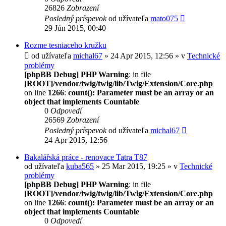
26826
Zobrazení
Posledný príspevok
od užívateľa
mato075
29 Jún 2015, 00:40
Rozme tesniaceho kružku
od užívateľa
michal67
» 24 Apr 2015, 12:56 » v
Technické
problémy
[phpBB Debug] PHP Warning
: in file
[ROOT]/vendor/twig/twig/lib/Twig/Extension/Core.php
on line
1266
:
count(): Parameter must be an array or an
object that implements Countable
0
Odpovedí
26569
Zobrazení
Posledný príspevok
od užívateľa
michal67
24 Apr 2015, 12:56
Bakalářská práce - renovace Tatra T87
od užívateľa
kuba565
» 25 Mar 2015, 19:25 » v
Technické
problémy
[phpBB Debug] PHP Warning
: in file
[ROOT]/vendor/twig/twig/lib/Twig/Extension/Core.php
on line
1266
:
count(): Parameter must be an array or an
object that implements Countable
0
Odpovedí