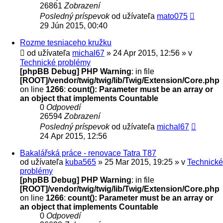
26861
Zobrazení
Posledný príspevok
od užívateľa
mato075
29 Jún 2015, 00:40
Rozme tesniaceho kružku
od užívateľa
michal67
» 24 Apr 2015, 12:56 » v
Technické problémy
[phpBB Debug] PHP Warning
: in file
[ROOT]/vendor/twig/twig/lib/Twig/Extension/Core.php
on line
1266
:
count(): Parameter must be an array or
an object that implements Countable
0
Odpovedí
26594
Zobrazení
Posledný príspevok
od užívateľa
michal67
24 Apr 2015, 12:56
Bakalářská práce - renovace Tatra T87
od užívateľa
kuba565
» 25 Mar 2015, 19:25 » v
Technické
problémy
[phpBB Debug] PHP Warning
: in file
[ROOT]/vendor/twig/twig/lib/Twig/Extension/Core.php
on line
1266
:
count(): Parameter must be an array or
an object that implements Countable
0
Odpovedí