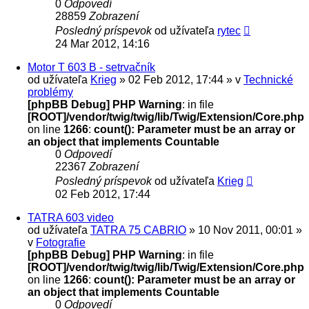
0
Odpovedí
28859
Zobrazení
Posledný príspevok
od užívateľa
rytec
24 Mar 2012, 14:16
Motor T 603 B - setrvačník
od užívateľa
Krieg
» 02 Feb 2012, 17:44 » v
Technické
problémy
[phpBB Debug] PHP Warning
: in file
[ROOT]/vendor/twig/twig/lib/Twig/Extension/Core.php
on line
1266
:
count(): Parameter must be an array or
an object that implements Countable
0
Odpovedí
22367
Zobrazení
Posledný príspevok
od užívateľa
Krieg
02 Feb 2012, 17:44
TATRA 603 video
od užívateľa
TATRA 75 CABRIO
» 10 Nov 2011, 00:01 »
v
Fotografie
[phpBB Debug] PHP Warning
: in file
[ROOT]/vendor/twig/twig/lib/Twig/Extension/Core.php
on line
1266
:
count(): Parameter must be an array or
an object that implements Countable
0
Odpovedí