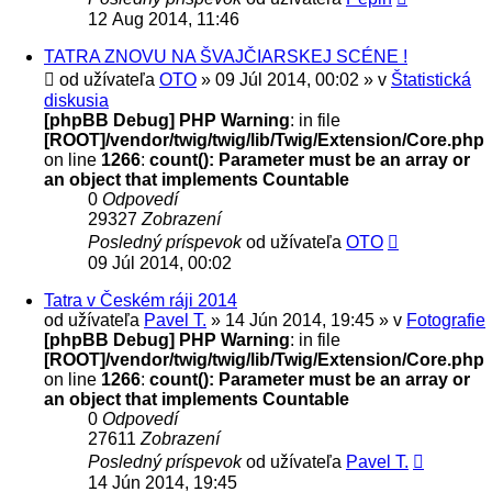
12 Aug 2014, 11:46
TATRA ZNOVU NA ŠVAJČIARSKEJ SCÉNE !
od užívateľa
OTO
» 09 Júl 2014, 00:02 » v
Štatistická
diskusia
[phpBB Debug] PHP Warning
: in file
[ROOT]/vendor/twig/twig/lib/Twig/Extension/Core.php
on line
1266
:
count(): Parameter must be an array or
an object that implements Countable
0
Odpovedí
29327
Zobrazení
Posledný príspevok
od užívateľa
OTO
09 Júl 2014, 00:02
Tatra v Českém ráji 2014
od užívateľa
Pavel T.
» 14 Jún 2014, 19:45 » v
Fotografie
[phpBB Debug] PHP Warning
: in file
[ROOT]/vendor/twig/twig/lib/Twig/Extension/Core.php
on line
1266
:
count(): Parameter must be an array or
an object that implements Countable
0
Odpovedí
27611
Zobrazení
Posledný príspevok
od užívateľa
Pavel T.
14 Jún 2014, 19:45