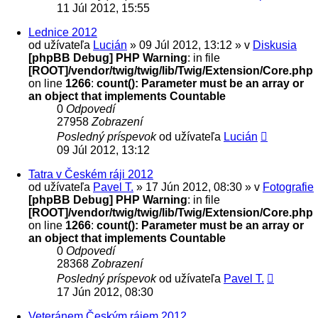
11 Júl 2012, 15:55
Lednice 2012
od užívateľa
Lucián
» 09 Júl 2012, 13:12 » v
Diskusia
[phpBB Debug] PHP Warning
: in file
[ROOT]/vendor/twig/twig/lib/Twig/Extension/Core.php
on line
1266
:
count(): Parameter must be an array or
an object that implements Countable
0
Odpovedí
27958
Zobrazení
Posledný príspevok
od užívateľa
Lucián
09 Júl 2012, 13:12
Tatra v Českém ráji 2012
od užívateľa
Pavel T.
» 17 Jún 2012, 08:30 » v
Fotografie
[phpBB Debug] PHP Warning
: in file
[ROOT]/vendor/twig/twig/lib/Twig/Extension/Core.php
on line
1266
:
count(): Parameter must be an array or
an object that implements Countable
0
Odpovedí
28368
Zobrazení
Posledný príspevok
od užívateľa
Pavel T.
17 Jún 2012, 08:30
Veteránem Českým rájem 2012