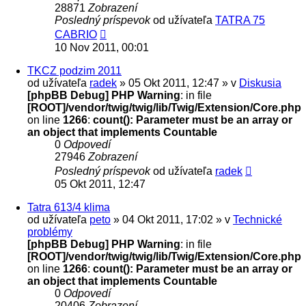
28871
Zobrazení
Posledný príspevok
od užívateľa
TATRA 75
CABRIO
10 Nov 2011, 00:01
TKCZ podzim 2011
od užívateľa
radek
» 05 Okt 2011, 12:47 » v
Diskusia
[phpBB Debug] PHP Warning
: in file
[ROOT]/vendor/twig/twig/lib/Twig/Extension/Core.php
on line
1266
:
count(): Parameter must be an array or
an object that implements Countable
0
Odpovedí
27946
Zobrazení
Posledný príspevok
od užívateľa
radek
05 Okt 2011, 12:47
Tatra 613/4 klima
od užívateľa
peto
» 04 Okt 2011, 17:02 » v
Technické
problémy
[phpBB Debug] PHP Warning
: in file
[ROOT]/vendor/twig/twig/lib/Twig/Extension/Core.php
on line
1266
:
count(): Parameter must be an array or
an object that implements Countable
0
Odpovedí
20406
Zobrazení