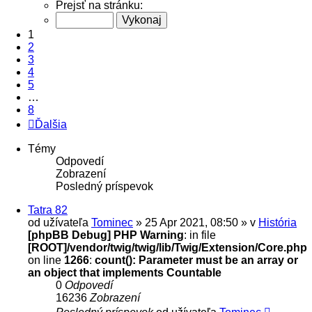
Prejsť na stránku:
1
2
3
4
5
…
8
Ďalšia
Témy
Odpovedí
Zobrazení
Posledný príspevok
Tatra 82
od užívateľa
Tominec
» 25 Apr 2021, 08:50 » v
História
[phpBB Debug] PHP Warning
: in file
[ROOT]/vendor/twig/twig/lib/Twig/Extension/Core.php
on line
1266
:
count(): Parameter must be an array or
an object that implements Countable
0
Odpovedí
16236
Zobrazení