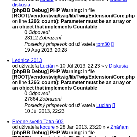
diskusia
[phpBB Debug] PHP Warning
: in file
[ROOT]/vendor/twig/twig/lib/Twig/Extension/Core.php
on line
1266
:
count(): Parameter must be an array or
an object that implements Countable
0
Odpovedí
28112
Zobrazení
Posledný príspevok
od užívateľa
tom30
19 Aug 2013, 20:28
Lednice 2013
od užívateľa
Lucián
» 10 Júl 2013, 22:23 » v
Diskusia
[phpBB Debug] PHP Warning
: in file
[ROOT]/vendor/twig/twig/lib/Twig/Extension/Core.php
on line
1266
:
count(): Parameter must be an array or
an object that implements Countable
0
Odpovedí
27864
Zobrazení
Posledný príspevok
od užívateľa
Lucián
10 Júl 2013, 22:23
Predne svetlo Tatra 603
od užívateľa
kocure
» 28 Jan 2013, 23:20 » v
Zháňam
[phpBB Debug] PHP Warning
: in file