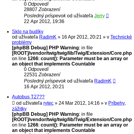
0
Odpovedí
28807
Zobrazení
Posledný príspevok
od užívateľa
Jerry
22 Apr 2012, 19:36
Sklo na budíky
od užívateľa
RadimK
» 16 Apr 2012, 20:21 » v
Technické
problémy
[phpBB Debug] PHP Warning
: in file
[ROOT]/vendor/twig/twig/lib/Twig/Extension/Core.php
on line
1266
:
count(): Parameter must be an array or
an object that implements Countable
0
Odpovedí
22531
Zobrazení
Posledný príspevok
od užívateľa
RadimK
16 Apr 2012, 20:21
Autobus T27??
od užívateľa
rytec
» 24 Mar 2012, 14:16 » v
Príbehy,
zážitky
[phpBB Debug] PHP Warning
: in file
[ROOT]/vendor/twig/twig/lib/Twig/Extension/Core.php
on line
1266
:
count(): Parameter must be an array or
an object that implements Countable