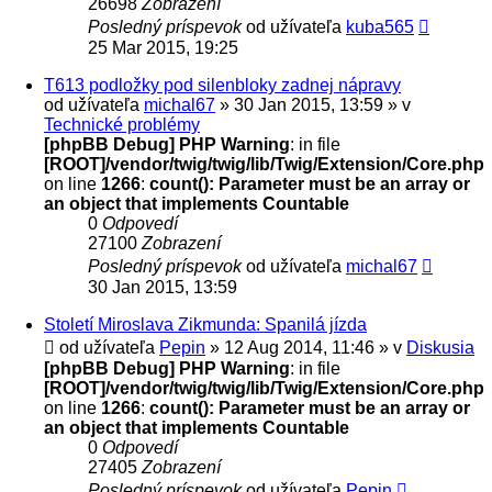
26698
Zobrazení
Posledný príspevok
od užívateľa
kuba565
25 Mar 2015, 19:25
T613 podložky pod silenbloky zadnej nápravy
od užívateľa
michal67
» 30 Jan 2015, 13:59 » v
Technické problémy
[phpBB Debug] PHP Warning
: in file
[ROOT]/vendor/twig/twig/lib/Twig/Extension/Core.php
on line
1266
:
count(): Parameter must be an array or
an object that implements Countable
0
Odpovedí
27100
Zobrazení
Posledný príspevok
od užívateľa
michal67
30 Jan 2015, 13:59
Století Miroslava Zikmunda: Spanilá jízda
od užívateľa
Pepin
» 12 Aug 2014, 11:46 » v
Diskusia
[phpBB Debug] PHP Warning
: in file
[ROOT]/vendor/twig/twig/lib/Twig/Extension/Core.php
on line
1266
:
count(): Parameter must be an array or
an object that implements Countable
0
Odpovedí
27405
Zobrazení
Posledný príspevok
od užívateľa
Pepin