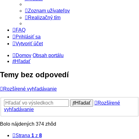
Zoznam užívateľov
Realizačný tím
FAQ
Prihlásiť sa
Vytvoriť účet
Domov
Obsah portálu
Hľadať
Temy bez odpovedí
Rozšírené vyhľadávanie
Hľadať
Rozšírené
vyhľadávanie
Bolo nájdených 374 zhôd
Strana
1
z
8