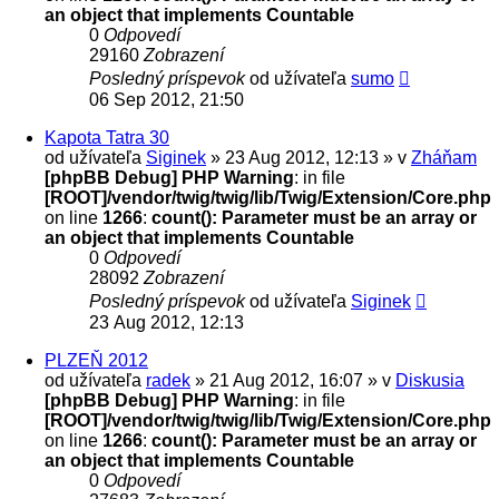
an object that implements Countable
0
Odpovedí
29160
Zobrazení
Posledný príspevok
od užívateľa
sumo
06 Sep 2012, 21:50
Kapota Tatra 30
od užívateľa
Siginek
» 23 Aug 2012, 12:13 » v
Zháňam
[phpBB Debug] PHP Warning
: in file
[ROOT]/vendor/twig/twig/lib/Twig/Extension/Core.php
on line
1266
:
count(): Parameter must be an array or
an object that implements Countable
0
Odpovedí
28092
Zobrazení
Posledný príspevok
od užívateľa
Siginek
23 Aug 2012, 12:13
PLZEŇ 2012
od užívateľa
radek
» 21 Aug 2012, 16:07 » v
Diskusia
[phpBB Debug] PHP Warning
: in file
[ROOT]/vendor/twig/twig/lib/Twig/Extension/Core.php
on line
1266
:
count(): Parameter must be an array or
an object that implements Countable
0
Odpovedí