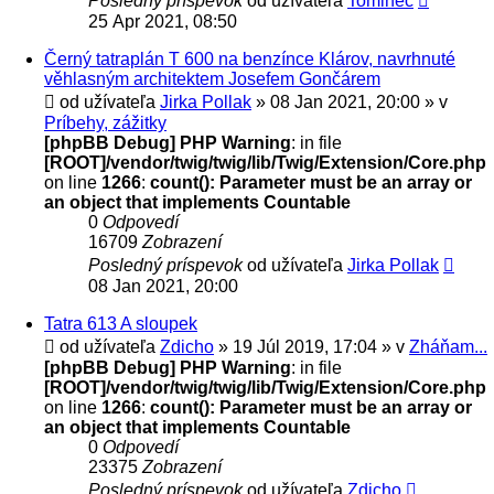
Posledný príspevok
od užívateľa
Tominec
25 Apr 2021, 08:50
Černý tatraplán T 600 na benzínce Klárov, navrhnuté
věhlasným architektem Josefem Gončárem
od užívateľa
Jirka Pollak
» 08 Jan 2021, 20:00 » v
Príbehy, zážitky
[phpBB Debug] PHP Warning
: in file
[ROOT]/vendor/twig/twig/lib/Twig/Extension/Core.php
on line
1266
:
count(): Parameter must be an array or
an object that implements Countable
0
Odpovedí
16709
Zobrazení
Posledný príspevok
od užívateľa
Jirka Pollak
08 Jan 2021, 20:00
Tatra 613 A sloupek
od užívateľa
Zdicho
» 19 Júl 2019, 17:04 » v
Zháňam...
[phpBB Debug] PHP Warning
: in file
[ROOT]/vendor/twig/twig/lib/Twig/Extension/Core.php
on line
1266
:
count(): Parameter must be an array or
an object that implements Countable
0
Odpovedí
23375
Zobrazení
Posledný príspevok
od užívateľa
Zdicho