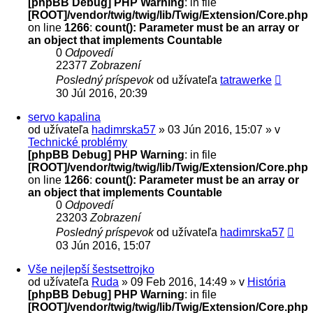
[phpBB Debug] PHP Warning
: in file
[ROOT]/vendor/twig/twig/lib/Twig/Extension/Core.php
on line
1266
:
count(): Parameter must be an array or
an object that implements Countable
0
Odpovedí
22377
Zobrazení
Posledný príspevok
od užívateľa
tatrawerke
30 Júl 2016, 20:39
servo kapalina
od užívateľa
hadimrska57
» 03 Jún 2016, 15:07 » v
Technické problémy
[phpBB Debug] PHP Warning
: in file
[ROOT]/vendor/twig/twig/lib/Twig/Extension/Core.php
on line
1266
:
count(): Parameter must be an array or
an object that implements Countable
0
Odpovedí
23203
Zobrazení
Posledný príspevok
od užívateľa
hadimrska57
03 Jún 2016, 15:07
Vše nejlepší šestsettrojko
od užívateľa
Ruda
» 09 Feb 2016, 14:49 » v
História
[phpBB Debug] PHP Warning
: in file
[ROOT]/vendor/twig/twig/lib/Twig/Extension/Core.php