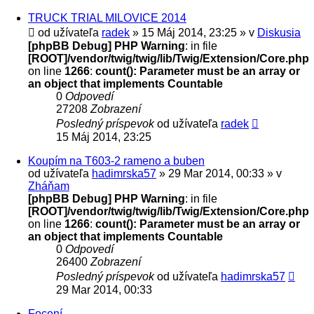
TRUCK TRIAL MILOVICE 2014
od užívateľa
radek
» 15 Máj 2014, 23:25 » v
Diskusia
[phpBB Debug] PHP Warning
: in file
[ROOT]/vendor/twig/twig/lib/Twig/Extension/Core.php
on line
1266
:
count(): Parameter must be an array or
an object that implements Countable
0
Odpovedí
27208
Zobrazení
Posledný príspevok
od užívateľa
radek
15 Máj 2014, 23:25
Koupím na T603-2 rameno a buben
od užívateľa
hadimrska57
» 29 Mar 2014, 00:33 » v
Zháňam
[phpBB Debug] PHP Warning
: in file
[ROOT]/vendor/twig/twig/lib/Twig/Extension/Core.php
on line
1266
:
count(): Parameter must be an array or
an object that implements Countable
0
Odpovedí
26400
Zobrazení
Posledný príspevok
od užívateľa
hadimrska57
29 Mar 2014, 00:33
Focení