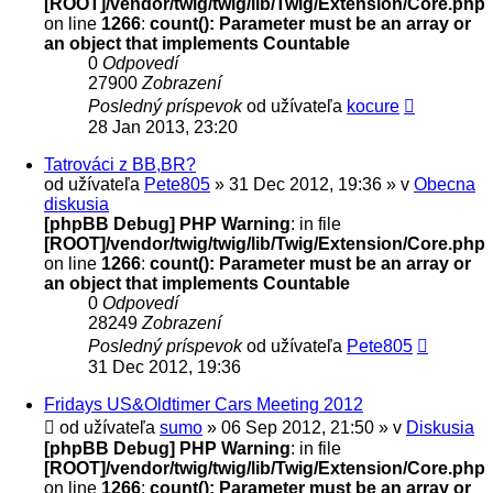
[ROOT]/vendor/twig/twig/lib/Twig/Extension/Core.php
on line
1266
:
count(): Parameter must be an array or
an object that implements Countable
0
Odpovedí
27900
Zobrazení
Posledný príspevok
od užívateľa
kocure
28 Jan 2013, 23:20
Tatrováci z BB,BR?
od užívateľa
Pete805
» 31 Dec 2012, 19:36 » v
Obecna
diskusia
[phpBB Debug] PHP Warning
: in file
[ROOT]/vendor/twig/twig/lib/Twig/Extension/Core.php
on line
1266
:
count(): Parameter must be an array or
an object that implements Countable
0
Odpovedí
28249
Zobrazení
Posledný príspevok
od užívateľa
Pete805
31 Dec 2012, 19:36
Fridays US&Oldtimer Cars Meeting 2012
od užívateľa
sumo
» 06 Sep 2012, 21:50 » v
Diskusia
[phpBB Debug] PHP Warning
: in file
[ROOT]/vendor/twig/twig/lib/Twig/Extension/Core.php
on line
1266
:
count(): Parameter must be an array or