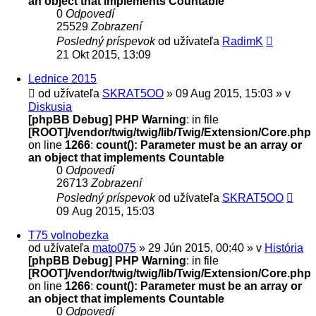
an object that implements Countable
0
Odpovedí
25529
Zobrazení
Posledný príspevok
od užívateľa
RadimK
21 Okt 2015, 13:09
Lednice 2015
od užívateľa
SKRAT5OO
» 09 Aug 2015, 15:03 » v
Diskusia
[phpBB Debug] PHP Warning
: in file
[ROOT]/vendor/twig/twig/lib/Twig/Extension/Core.php
on line
1266
:
count(): Parameter must be an array or
an object that implements Countable
0
Odpovedí
26713
Zobrazení
Posledný príspevok
od užívateľa
SKRAT5OO
09 Aug 2015, 15:03
T75 volnobezka
od užívateľa
mato075
» 29 Jún 2015, 00:40 » v
História
[phpBB Debug] PHP Warning
: in file
[ROOT]/vendor/twig/twig/lib/Twig/Extension/Core.php
on line
1266
:
count(): Parameter must be an array or
an object that implements Countable
0
Odpovedí