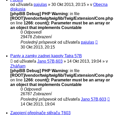
od užívateľa
pajulas
» 30 Okt 2013, 20:15 » v
Obecna
diskusia
[phpBB Debug] PHP Warning
: in file
[ROOT]/vendor/twig/twig/lib/Twig/Extension/Core.php
on line
1266
:
count(): Parameter must be an array or
an object that implements Countable
0
Odpovedí
29478
Zobrazení
Posledný príspevok
od užívateľa
pajulas
30 Okt 2013, 20:15
Panty a zamky zadnej kapoty Tatra 57B
od užívateľa
Jano 57B,603
» 14 Okt 2013, 19:04 » v
Zháňam
[phpBB Debug] PHP Warning
: in file
[ROOT]/vendor/twig/twig/lib/Twig/Extension/Core.php
on line
1266
:
count(): Parameter must be an array or
an object that implements Countable
0
Odpovedí
26787
Zobrazení
Posledný príspevok
od užívateľa
Jano 57B,603
14 Okt 2013, 19:04
Zapojení přepínače stěraču T603