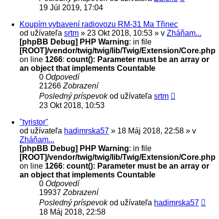
19 Júl 2019, 17:04
Koupím vybavení radiovozu RM-31 Ma Třinec
od užívateľa
srtm
» 23 Okt 2018, 10:53 » v
Zháňam...
[phpBB Debug] PHP Warning
: in file
[ROOT]/vendor/twig/twig/lib/Twig/Extension/Core.php
on line
1266
:
count(): Parameter must be an array or
an object that implements Countable
0
Odpovedí
21266
Zobrazení
Posledný príspevok
od užívateľa
srtm
23 Okt 2018, 10:53
"tyristor"
od užívateľa
hadimrska57
» 18 Máj 2018, 22:58 » v
Zháňam...
[phpBB Debug] PHP Warning
: in file
[ROOT]/vendor/twig/twig/lib/Twig/Extension/Core.php
on line
1266
:
count(): Parameter must be an array or
an object that implements Countable
0
Odpovedí
19937
Zobrazení
Posledný príspevok
od užívateľa
hadimrska57
18 Máj 2018, 22:58