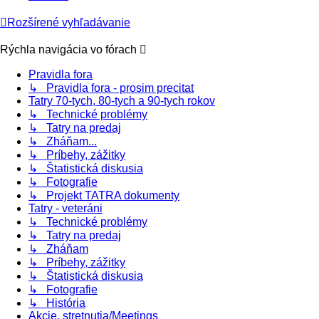
Rozšírené vyhľadávanie
Rýchla navigácia vo fórach
Pravidla fora
↳ Pravidla fora - prosim precitat
Tatry 70-tych, 80-tych a 90-tych rokov
↳ Technické problémy
↳ Tatry na predaj
↳ Zháňam...
↳ Príbehy, zážitky
↳ Štatistická diskusia
↳ Fotografie
↳ Projekt TATRA dokumenty
Tatry - veteráni
↳ Technické problémy
↳ Tatry na predaj
↳ Zháňam
↳ Príbehy, zážitky
↳ Štatistická diskusia
↳ Fotografie
↳ História
Akcie, stretnutia/Meetings