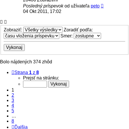
Posledný príspevok
od užívateľa
peto
04 Okt 2011, 17:02
Zobraziť:
Zoradiť podľa:
Smer:
Bolo nájdených 374 zhôd
Strana
1
z
8
Prejsť na stránku:
1
2
3
4
5
…
8
Ďalšia