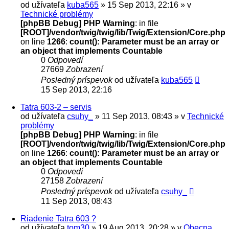
od užívateľa
kuba565
» 15 Sep 2013, 22:16 » v
Technické problémy
[phpBB Debug] PHP Warning
: in file
[ROOT]/vendor/twig/twig/lib/Twig/Extension/Core.php
on line
1266
:
count(): Parameter must be an array or
an object that implements Countable
0
Odpovedí
27669
Zobrazení
Posledný príspevok
od užívateľa
kuba565
15 Sep 2013, 22:16
Tatra 603-2 – servis
od užívateľa
csuhy_
» 11 Sep 2013, 08:43 » v
Technické
problémy
[phpBB Debug] PHP Warning
: in file
[ROOT]/vendor/twig/twig/lib/Twig/Extension/Core.php
on line
1266
:
count(): Parameter must be an array or
an object that implements Countable
0
Odpovedí
27158
Zobrazení
Posledný príspevok
od užívateľa
csuhy_
11 Sep 2013, 08:43
Riadenie Tatra 603 ?
od užívateľa
tom30
» 19 Aug 2013, 20:28 » v
Obecna