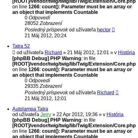
[ROOT]/vendor/twig/twig/lib/Twig/Extension/Core.php
on line
1266
:
count(): Parameter must be an array or
an object that implements Countable
0
Odpovedí
28052
Zobrazení
Posledný príspevok
od užívateľa
hector
21 Máj 2012, 20:24
Tatra 52
od užívateľa
Richard
» 21 Máj 2012, 12:01 » v
História
[phpBB Debug] PHP Warning
: in file
[ROOT]/vendor/twig/twig/lib/Twig/Extension/Core.php
on line
1266
:
count(): Parameter must be an array or
an object that implements Countable
0
Odpovedí
29335
Zobrazení
Posledný príspevok
od užívateľa
Richard
21 Máj 2012, 12:01
Autolampa Tatra
od užívateľa
Jerry
» 22 Apr 2012, 19:36 » v
História
[phpBB Debug] PHP Warning
: in file
[ROOT]/vendor/twig/twig/lib/Twig/Extension/Core.php
on line
1266
:
count(): Parameter must be an array or
an object that implements Countable