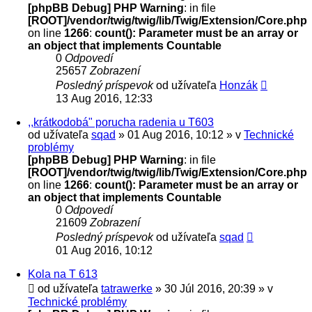
[phpBB Debug] PHP Warning
: in file
[ROOT]/vendor/twig/twig/lib/Twig/Extension/Core.php
on line
1266
:
count(): Parameter must be an array or
an object that implements Countable
0
Odpovedí
25657
Zobrazení
Posledný príspevok
od užívateľa
Honzák
13 Aug 2016, 12:33
,,krátkodobá" porucha radenia u T603
od užívateľa
sqad
» 01 Aug 2016, 10:12 » v
Technické
problémy
[phpBB Debug] PHP Warning
: in file
[ROOT]/vendor/twig/twig/lib/Twig/Extension/Core.php
on line
1266
:
count(): Parameter must be an array or
an object that implements Countable
0
Odpovedí
21609
Zobrazení
Posledný príspevok
od užívateľa
sqad
01 Aug 2016, 10:12
Kola na T 613
od užívateľa
tatrawerke
» 30 Júl 2016, 20:39 » v
Technické problémy