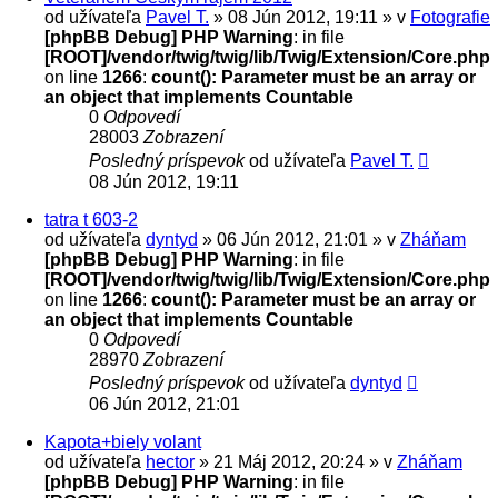
od užívateľa
Pavel T.
» 08 Jún 2012, 19:11 » v
Fotografie
[phpBB Debug] PHP Warning
: in file
[ROOT]/vendor/twig/twig/lib/Twig/Extension/Core.php
on line
1266
:
count(): Parameter must be an array or
an object that implements Countable
0
Odpovedí
28003
Zobrazení
Posledný príspevok
od užívateľa
Pavel T.
08 Jún 2012, 19:11
tatra t 603-2
od užívateľa
dyntyd
» 06 Jún 2012, 21:01 » v
Zháňam
[phpBB Debug] PHP Warning
: in file
[ROOT]/vendor/twig/twig/lib/Twig/Extension/Core.php
on line
1266
:
count(): Parameter must be an array or
an object that implements Countable
0
Odpovedí
28970
Zobrazení
Posledný príspevok
od užívateľa
dyntyd
06 Jún 2012, 21:01
Kapota+biely volant
od užívateľa
hector
» 21 Máj 2012, 20:24 » v
Zháňam
[phpBB Debug] PHP Warning
: in file