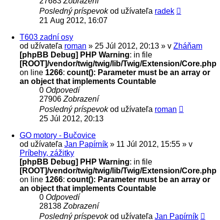
27683
Zobrazení
Posledný príspevok
od užívateľa
radek
21 Aug 2012, 16:07
T603 zadní osy
od užívateľa
roman
» 25 Júl 2012, 20:13 » v
Zháňam
[phpBB Debug] PHP Warning
: in file
[ROOT]/vendor/twig/twig/lib/Twig/Extension/Core.php
on line
1266
:
count(): Parameter must be an array or
an object that implements Countable
0
Odpovedí
27906
Zobrazení
Posledný príspevok
od užívateľa
roman
25 Júl 2012, 20:13
GO motory - Bučovice
od užívateľa
Jan Papírník
» 11 Júl 2012, 15:55 » v
Príbehy, zážitky
[phpBB Debug] PHP Warning
: in file
[ROOT]/vendor/twig/twig/lib/Twig/Extension/Core.php
on line
1266
:
count(): Parameter must be an array or
an object that implements Countable
0
Odpovedí
28138
Zobrazení
Posledný príspevok
od užívateľa
Jan Papírník