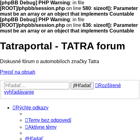
[phpBB Debug] PHP Warning
: in file
[ROOT]/phpbb/session.php
on line
580
:
sizeof(): Parameter
must be an array or an object that implements Countable
[phpBB Debug] PHP Warning
: in file
[ROOT]/phpbb/session.php
on line
636
:
sizeof(): Parameter
must be an array or an object that implements Countable
Tatraportal - TATRA forum
Diskusné fórum o automobiloch značky Tatra
Prejsť na obsah
Hľadať
Rozšírené
vyhľadávanie
Rýchle odkazy
Temy bez odpovedí
Aktívne témy
Hľadať