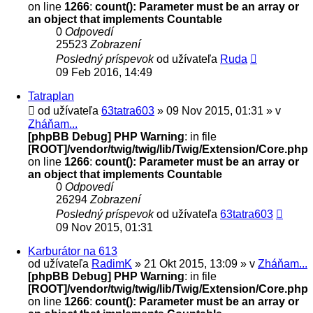
on line
1266
:
count(): Parameter must be an array or
an object that implements Countable
0
Odpovedí
25523
Zobrazení
Posledný príspevok
od užívateľa
Ruda
09 Feb 2016, 14:49
Tatraplan
od užívateľa
63tatra603
» 09 Nov 2015, 01:31 » v
Zháňam...
[phpBB Debug] PHP Warning
: in file
[ROOT]/vendor/twig/twig/lib/Twig/Extension/Core.php
on line
1266
:
count(): Parameter must be an array or
an object that implements Countable
0
Odpovedí
26294
Zobrazení
Posledný príspevok
od užívateľa
63tatra603
09 Nov 2015, 01:31
Karburátor na 613
od užívateľa
RadimK
» 21 Okt 2015, 13:09 » v
Zháňam...
[phpBB Debug] PHP Warning
: in file
[ROOT]/vendor/twig/twig/lib/Twig/Extension/Core.php
on line
1266
:
count(): Parameter must be an array or