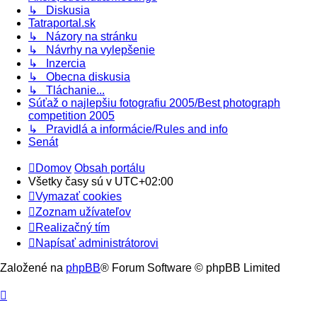
↳ Diskusia
Tatraportal.sk
↳ Názory na stránku
↳ Návrhy na vylepšenie
↳ Inzercia
↳ Obecna diskusia
↳ Tláchanie...
Súťaž o najlepšiu fotografiu 2005/Best photograph
competition 2005
↳ Pravidlá a informácie/Rules and info
Senát
Domov
Obsah portálu
Všetky časy sú v
UTC+02:00
Vymazať cookies
Zoznam užívateľov
Realizačný tím
Napísať administrátorovi
Založené na
phpBB
® Forum Software © phpBB Limited