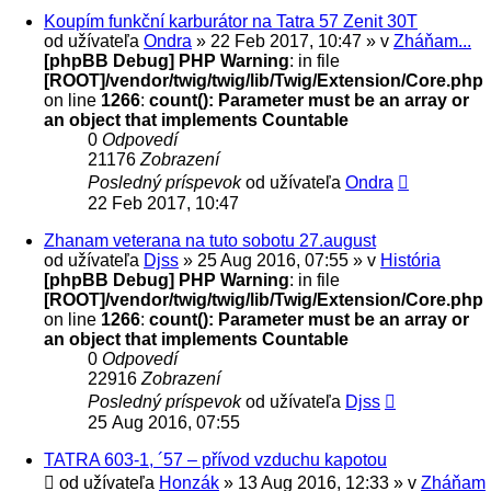
Koupím funkční karburátor na Tatra 57 Zenit 30T
od užívateľa
Ondra
» 22 Feb 2017, 10:47 » v
Zháňam...
[phpBB Debug] PHP Warning
: in file
[ROOT]/vendor/twig/twig/lib/Twig/Extension/Core.php
on line
1266
:
count(): Parameter must be an array or
an object that implements Countable
0
Odpovedí
21176
Zobrazení
Posledný príspevok
od užívateľa
Ondra
22 Feb 2017, 10:47
Zhanam veterana na tuto sobotu 27.august
od užívateľa
Djss
» 25 Aug 2016, 07:55 » v
História
[phpBB Debug] PHP Warning
: in file
[ROOT]/vendor/twig/twig/lib/Twig/Extension/Core.php
on line
1266
:
count(): Parameter must be an array or
an object that implements Countable
0
Odpovedí
22916
Zobrazení
Posledný príspevok
od užívateľa
Djss
25 Aug 2016, 07:55
TATRA 603-1, ´57 – přívod vzduchu kapotou
od užívateľa
Honzák
» 13 Aug 2016, 12:33 » v
Zháňam