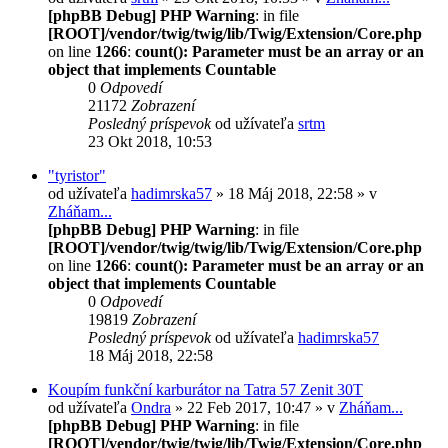
[phpBB Debug] PHP Warning
: in file
[ROOT]/vendor/twig/twig/lib/Twig/Extension/Core.php
on line
1266
:
count(): Parameter must be an array or an
object that implements Countable
0
Odpovedí
21172
Zobrazení
Posledný príspevok
od užívateľa
srtm
23 Okt 2018, 10:53
"tyristor"
od užívateľa
hadimrska57
» 18 Máj 2018, 22:58 » v
Zháňam...
[phpBB Debug] PHP Warning
: in file
[ROOT]/vendor/twig/twig/lib/Twig/Extension/Core.php
on line
1266
:
count(): Parameter must be an array or an
object that implements Countable
0
Odpovedí
19819
Zobrazení
Posledný príspevok
od užívateľa
hadimrska57
18 Máj 2018, 22:58
Koupím funkční karburátor na Tatra 57 Zenit 30T
od užívateľa
Ondra
» 22 Feb 2017, 10:47 » v
Zháňam...
[phpBB Debug] PHP Warning
: in file
[ROOT]/vendor/twig/twig/lib/Twig/Extension/Core.php