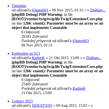
Tatraplan
od užívateľa
63tatra603
» 09 Nov 2015, 01:31 » v
Zháňam...
[phpBB Debug] PHP Warning
: in file
[ROOT]/vendor/twig/twig/lib/Twig/Extension/Core.php
on line
1266
:
count(): Parameter must be an array or an
object that implements Countable
0
Odpovedí
26181
Zobrazení
Posledný príspevok
od užívateľa
63tatra603
09 Nov 2015, 01:31
Karburátor na 613
od užívateľa
RadimK
» 21 Okt 2015, 13:09 » v
Zháňam...
[phpBB Debug] PHP Warning
: in file
[ROOT]/vendor/twig/twig/lib/Twig/Extension/Core.php
on line
1266
:
count(): Parameter must be an array or an
object that implements Countable
0
Odpovedí
25405
Zobrazení
Posledný príspevok
od užívateľa
RadimK
21 Okt 2015, 13:09
Lednice 2015
od užívateľa
SKRAT5OO
» 09 Aug 2015, 15:03 » v