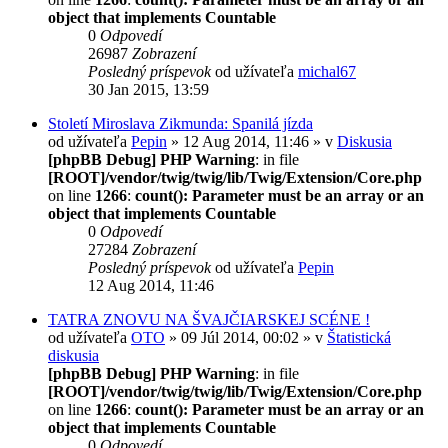
object that implements Countable
0
Odpovedí
26987
Zobrazení
Posledný príspevok
od užívateľa
michal67
30 Jan 2015, 13:59
Století Miroslava Zikmunda: Spanilá jízda
od užívateľa
Pepin
» 12 Aug 2014, 11:46 » v
Diskusia
[phpBB Debug] PHP Warning
: in file
[ROOT]/vendor/twig/twig/lib/Twig/Extension/Core.php
on line
1266
:
count(): Parameter must be an array or an
object that implements Countable
0
Odpovedí
27284
Zobrazení
Posledný príspevok
od užívateľa
Pepin
12 Aug 2014, 11:46
TATRA ZNOVU NA ŠVAJČIARSKEJ SCÉNE !
od užívateľa
OTO
» 09 Júl 2014, 00:02 » v
Štatistická
diskusia
[phpBB Debug] PHP Warning
: in file
[ROOT]/vendor/twig/twig/lib/Twig/Extension/Core.php
on line
1266
:
count(): Parameter must be an array or an
object that implements Countable
0
Odpovedí