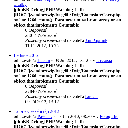
zážitky
[phpBB Debug] PHP Warning
: in file
[ROOT]/vendor/twig/twig/lib/Twig/Extension/Core.php
on line
1266
:
count(): Parameter must be an array or an
object that implements Countable
0
Odpovedí
28014
Zobrazení
Posledný príspevok
od užívateľa
Jan Papírník
11 Júl 2012, 15:55
Lednice 2012
od užívateľa
Lucián
» 09 Júl 2012, 13:12 » v
Diskusia
[phpBB Debug] PHP Warning
: in file
[ROOT]/vendor/twig/twig/lib/Twig/Extension/Core.php
on line
1266
:
count(): Parameter must be an array or an
object that implements Countable
0
Odpovedí
27840
Zobrazení
Posledný príspevok
od užívateľa
Lucián
09 Júl 2012, 13:12
Tatra v Českém ráji 2012
od užívateľa
Pavel T.
» 17 Jún 2012, 08:30 » v
Fotografie
[phpBB Debug] PHP Warning
: in file
[ROOT]/vendor/twig/twig/lib/Twig/Extension/Core.php