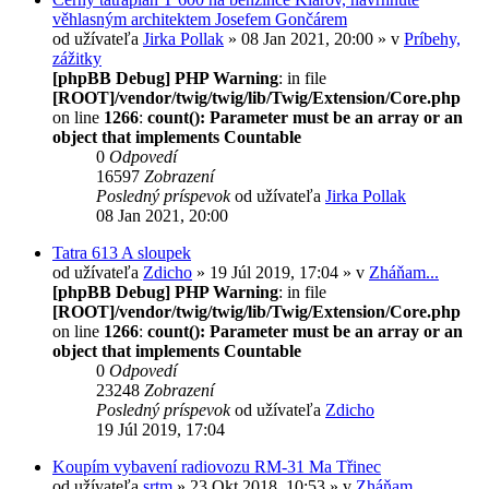
věhlasným architektem Josefem Gončárem
od užívateľa
Jirka Pollak
» 08 Jan 2021, 20:00 » v
Príbehy,
zážitky
[phpBB Debug] PHP Warning
: in file
[ROOT]/vendor/twig/twig/lib/Twig/Extension/Core.php
on line
1266
:
count(): Parameter must be an array or an
object that implements Countable
0
Odpovedí
16597
Zobrazení
Posledný príspevok
od užívateľa
Jirka Pollak
08 Jan 2021, 20:00
Tatra 613 A sloupek
od užívateľa
Zdicho
» 19 Júl 2019, 17:04 » v
Zháňam...
[phpBB Debug] PHP Warning
: in file
[ROOT]/vendor/twig/twig/lib/Twig/Extension/Core.php
on line
1266
:
count(): Parameter must be an array or an
object that implements Countable
0
Odpovedí
23248
Zobrazení
Posledný príspevok
od užívateľa
Zdicho
19 Júl 2019, 17:04
Koupím vybavení radiovozu RM-31 Ma Třinec
od užívateľa
srtm
» 23 Okt 2018, 10:53 » v
Zháňam...