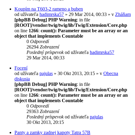
Koupím na T603-2 rameno a buben
od užívateľa
hadimrska57
» 29 Mar 2014, 00:33 » v
Zháňam
[phpBB Debug] PHP Warning
: in file
[ROOT]/vendor/twig/twig/lib/Twig/Extension/Core.php
on line
1266
:
count(): Parameter must be an array or an
object that implements Countable
0
Odpovedí
26294
Zobrazení
Posledný príspevok
od užívateľa
hadimrska57
29 Mar 2014, 00:33
Focení
od užívateľa
pajulas
» 30 Okt 2013, 20:15 » v
Obecna
diskusia
[phpBB Debug] PHP Warning
: in file
[ROOT]/vendor/twig/twig/lib/Twig/Extension/Core.php
on line
1266
:
count(): Parameter must be an array or an
object that implements Countable
0
Odpovedí
29363
Zobrazení
Posledný príspevok
od užívateľa
pajulas
30 Okt 2013, 20:15
Panty a zamky zadnej kapoty Tatra 57B