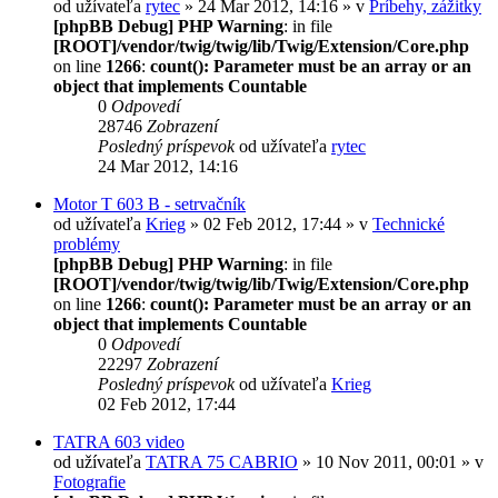
od užívateľa
rytec
» 24 Mar 2012, 14:16 » v
Príbehy, zážitky
[phpBB Debug] PHP Warning
: in file
[ROOT]/vendor/twig/twig/lib/Twig/Extension/Core.php
on line
1266
:
count(): Parameter must be an array or an
object that implements Countable
0
Odpovedí
28746
Zobrazení
Posledný príspevok
od užívateľa
rytec
24 Mar 2012, 14:16
Motor T 603 B - setrvačník
od užívateľa
Krieg
» 02 Feb 2012, 17:44 » v
Technické
problémy
[phpBB Debug] PHP Warning
: in file
[ROOT]/vendor/twig/twig/lib/Twig/Extension/Core.php
on line
1266
:
count(): Parameter must be an array or an
object that implements Countable
0
Odpovedí
22297
Zobrazení
Posledný príspevok
od užívateľa
Krieg
02 Feb 2012, 17:44
TATRA 603 video
od užívateľa
TATRA 75 CABRIO
» 10 Nov 2011, 00:01 » v
Fotografie