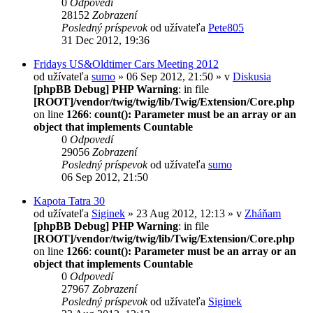
0
Odpovedí
28152
Zobrazení
Posledný príspevok
od užívateľa
Pete805
31 Dec 2012, 19:36
Fridays US&Oldtimer Cars Meeting 2012
od užívateľa
sumo
» 06 Sep 2012, 21:50 » v
Diskusia
[phpBB Debug] PHP Warning
: in file
[ROOT]/vendor/twig/twig/lib/Twig/Extension/Core.php
on line
1266
:
count(): Parameter must be an array or an
object that implements Countable
0
Odpovedí
29056
Zobrazení
Posledný príspevok
od užívateľa
sumo
06 Sep 2012, 21:50
Kapota Tatra 30
od užívateľa
Siginek
» 23 Aug 2012, 12:13 » v
Zháňam
[phpBB Debug] PHP Warning
: in file
[ROOT]/vendor/twig/twig/lib/Twig/Extension/Core.php
on line
1266
:
count(): Parameter must be an array or an
object that implements Countable
0
Odpovedí
27967
Zobrazení
Posledný príspevok
od užívateľa
Siginek