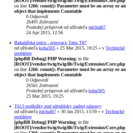
[ROOT]/vendor/twig/twig/lib/Twig/Extension/Core.php
on line
1266
:
count(): Parameter must be an array or an
object that implements Countable
0
Odpovedí
26495
Zobrazení
Posledný príspevok
od užívateľa
michal67
24 Apr 2015, 12:56
Bakalářská práce - renovace Tatra T87
od užívateľa
kuba565
» 25 Mar 2015, 19:25 » v
Technické
problémy
[phpBB Debug] PHP Warning
: in file
[ROOT]/vendor/twig/twig/lib/Twig/Extension/Core.php
on line
1266
:
count(): Parameter must be an array or an
object that implements Countable
0
Odpovedí
26561
Zobrazení
Posledný príspevok
od užívateľa
kuba565
25 Mar 2015, 19:25
T613 podložky pod silenbloky zadnej nápravy
od užívateľa
michal67
» 30 Jan 2015, 13:59 » v
Technické
problémy
[phpBB Debug] PHP Warning
: in file
[ROOT]/vendor/twig/twig/lib/Twig/Extension/Core.php
on line
1266
:
count(): Parameter must be an array or an