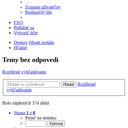
Zoznam užívateľov
Realizačný tím
FAQ
Prihlásiť sa
Vytvoriť účet
Domov
Obsah portálu
Hľadať
Temy bez odpovedí
Rozšírené vyhľadávanie
Rozšírené
Hľadať
vyhľadávanie
Bolo nájdených 374 zhôd
Strana
1
z
8
Prejsť na stránku: