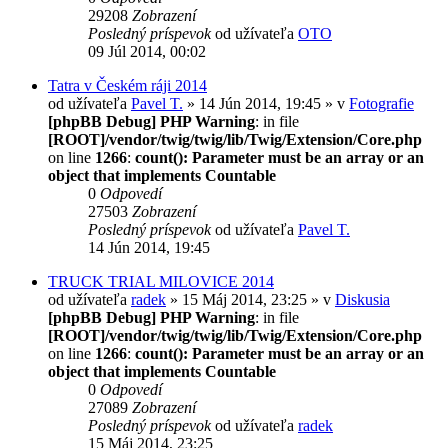
29208
Zobrazení
Posledný príspevok
od užívateľa
OTO
09 Júl 2014, 00:02
Tatra v Českém ráji 2014
od užívateľa
Pavel T.
» 14 Jún 2014, 19:45 » v
Fotografie
[phpBB Debug] PHP Warning
: in file
[ROOT]/vendor/twig/twig/lib/Twig/Extension/Core.php
on line
1266
:
count(): Parameter must be an array or an
object that implements Countable
0
Odpovedí
27503
Zobrazení
Posledný príspevok
od užívateľa
Pavel T.
14 Jún 2014, 19:45
TRUCK TRIAL MILOVICE 2014
od užívateľa
radek
» 15 Máj 2014, 23:25 » v
Diskusia
[phpBB Debug] PHP Warning
: in file
[ROOT]/vendor/twig/twig/lib/Twig/Extension/Core.php
on line
1266
:
count(): Parameter must be an array or an
object that implements Countable
0
Odpovedí
27089
Zobrazení
Posledný príspevok
od užívateľa
radek
15 Máj 2014, 23:25