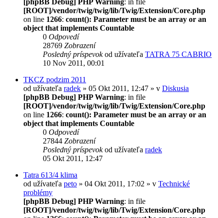
[phpBB Debug] PHP Warning
: in file
[ROOT]/vendor/twig/twig/lib/Twig/Extension/Core.php
on line
1266
:
count(): Parameter must be an array or an
object that implements Countable
0
Odpovedí
28769
Zobrazení
Posledný príspevok
od užívateľa
TATRA 75 CABRIO
10 Nov 2011, 00:01
TKCZ podzim 2011
od užívateľa
radek
» 05 Okt 2011, 12:47 » v
Diskusia
[phpBB Debug] PHP Warning
: in file
[ROOT]/vendor/twig/twig/lib/Twig/Extension/Core.php
on line
1266
:
count(): Parameter must be an array or an
object that implements Countable
0
Odpovedí
27844
Zobrazení
Posledný príspevok
od užívateľa
radek
05 Okt 2011, 12:47
Tatra 613/4 klima
od užívateľa
peto
» 04 Okt 2011, 17:02 » v
Technické
problémy
[phpBB Debug] PHP Warning
: in file
[ROOT]/vendor/twig/twig/lib/Twig/Extension/Core.php