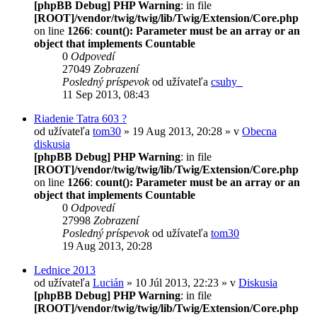
[phpBB Debug] PHP Warning
: in file
[ROOT]/vendor/twig/twig/lib/Twig/Extension/Core.php
on line
1266
:
count(): Parameter must be an array or an
object that implements Countable
0
Odpovedí
27049
Zobrazení
Posledný príspevok
od užívateľa
csuhy_
11 Sep 2013, 08:43
Riadenie Tatra 603 ?
od užívateľa
tom30
» 19 Aug 2013, 20:28 » v
Obecna
diskusia
[phpBB Debug] PHP Warning
: in file
[ROOT]/vendor/twig/twig/lib/Twig/Extension/Core.php
on line
1266
:
count(): Parameter must be an array or an
object that implements Countable
0
Odpovedí
27998
Zobrazení
Posledný príspevok
od užívateľa
tom30
19 Aug 2013, 20:28
Lednice 2013
od užívateľa
Lucián
» 10 Júl 2013, 22:23 » v
Diskusia
[phpBB Debug] PHP Warning
: in file
[ROOT]/vendor/twig/twig/lib/Twig/Extension/Core.php