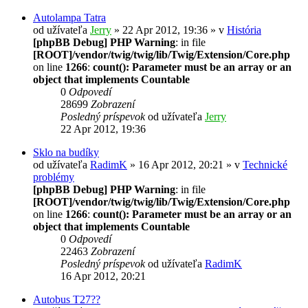
Autolampa Tatra
od užívateľa
Jerry
» 22 Apr 2012, 19:36 » v
História
[phpBB Debug] PHP Warning
: in file
[ROOT]/vendor/twig/twig/lib/Twig/Extension/Core.php
on line
1266
:
count(): Parameter must be an array or an
object that implements Countable
0
Odpovedí
28699
Zobrazení
Posledný príspevok
od užívateľa
Jerry
22 Apr 2012, 19:36
Sklo na budíky
od užívateľa
RadimK
» 16 Apr 2012, 20:21 » v
Technické
problémy
[phpBB Debug] PHP Warning
: in file
[ROOT]/vendor/twig/twig/lib/Twig/Extension/Core.php
on line
1266
:
count(): Parameter must be an array or an
object that implements Countable
0
Odpovedí
22463
Zobrazení
Posledný príspevok
od užívateľa
RadimK
16 Apr 2012, 20:21
Autobus T27??