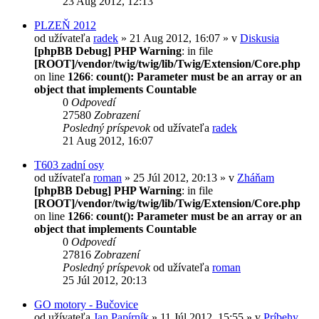
23 Aug 2012, 12:13
PLZEŇ 2012
od užívateľa
radek
» 21 Aug 2012, 16:07 » v
Diskusia
[phpBB Debug] PHP Warning
: in file
[ROOT]/vendor/twig/twig/lib/Twig/Extension/Core.php
on line
1266
:
count(): Parameter must be an array or an
object that implements Countable
0
Odpovedí
27580
Zobrazení
Posledný príspevok
od užívateľa
radek
21 Aug 2012, 16:07
T603 zadní osy
od užívateľa
roman
» 25 Júl 2012, 20:13 » v
Zháňam
[phpBB Debug] PHP Warning
: in file
[ROOT]/vendor/twig/twig/lib/Twig/Extension/Core.php
on line
1266
:
count(): Parameter must be an array or an
object that implements Countable
0
Odpovedí
27816
Zobrazení
Posledný príspevok
od užívateľa
roman
25 Júl 2012, 20:13
GO motory - Bučovice
od užívateľa
Jan Papírník
» 11 Júl 2012, 15:55 » v
Príbehy,