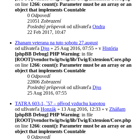
on line
1266
:
count(): Parameter must be an array or an
object that implements Countable
0
Odpovedí
21051
Zobrazení
Posledný príspevok
od užívateľa
Ondra
22 Feb 2017, 10:47
Zhanam veterana na tuto sobotu 27.august
od užívateľa
Djss
» 25 Aug 2016, 07:55 » v
História
[phpBB Debug] PHP Warning
: in file
[ROOT]/vendor/twig/twig/lib/Twig/Extension/Core.php
on line
1266
:
count(): Parameter must be an array or an
object that implements Countable
0
Odpovedí
22806
Zobrazení
Posledný príspevok
od užívateľa
Djss
25 Aug 2016, 07:55
TATRA 603-1, ´57 – přívod vzduchu kapotou
od užívateľa
Honzák
» 13 Aug 2016, 12:33 » v
Zháňam
[phpBB Debug] PHP Warning
: in file
[ROOT]/vendor/twig/twig/lib/Twig/Extension/Core.php
on line
1266
:
count(): Parameter must be an array or an
object that implements Countable
0
Odpovedí