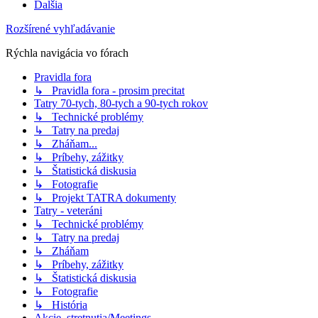
Ďalšia
Rozšírené vyhľadávanie
Rýchla navigácia vo fórach
Pravidla fora
↳ Pravidla fora - prosim precitat
Tatry 70-tych, 80-tych a 90-tych rokov
↳ Technické problémy
↳ Tatry na predaj
↳ Zháňam...
↳ Príbehy, zážitky
↳ Štatistická diskusia
↳ Fotografie
↳ Projekt TATRA dokumenty
Tatry - veteráni
↳ Technické problémy
↳ Tatry na predaj
↳ Zháňam
↳ Príbehy, zážitky
↳ Štatistická diskusia
↳ Fotografie
↳ História
Akcie, stretnutia/Meetings