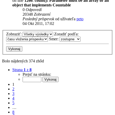
on line
1266
:
count(): Parameter must be an array or an
object that implements Countable
0
Odpovedí
20348
Zobrazení
Posledný príspevok
od užívateľa
peto
04 Okt 2011, 17:02
Zobraziť:
Zoradiť podľa:
Smer:
Bolo nájdených 374 zhôd
Strana
1
z
8
Prejsť na stránku:
1
2
3
4
5
…
8