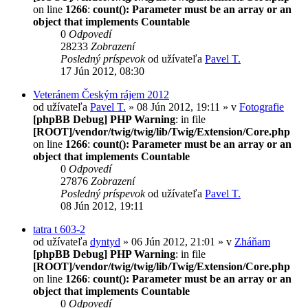
on line
1266
:
count(): Parameter must be an array or an
object that implements Countable
0
Odpovedí
28233
Zobrazení
Posledný príspevok
od užívateľa
Pavel T.
17 Jún 2012, 08:30
Veteránem Českým rájem 2012
od užívateľa
Pavel T.
» 08 Jún 2012, 19:11 » v
Fotografie
[phpBB Debug] PHP Warning
: in file
[ROOT]/vendor/twig/twig/lib/Twig/Extension/Core.php
on line
1266
:
count(): Parameter must be an array or an
object that implements Countable
0
Odpovedí
27876
Zobrazení
Posledný príspevok
od užívateľa
Pavel T.
08 Jún 2012, 19:11
tatra t 603-2
od užívateľa
dyntyd
» 06 Jún 2012, 21:01 » v
Zháňam
[phpBB Debug] PHP Warning
: in file
[ROOT]/vendor/twig/twig/lib/Twig/Extension/Core.php
on line
1266
:
count(): Parameter must be an array or an
object that implements Countable
0
Odpovedí