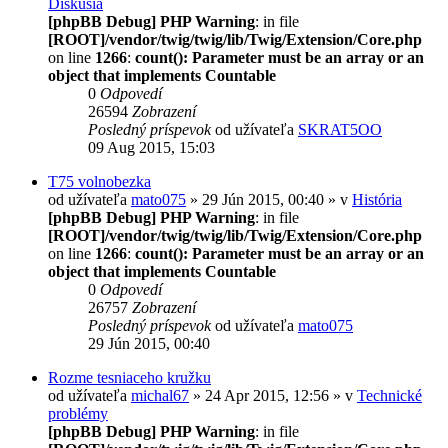
Diskusia
[phpBB Debug] PHP Warning
: in file
[ROOT]/vendor/twig/twig/lib/Twig/Extension/Core.php
on line
1266
:
count(): Parameter must be an array or an
object that implements Countable
0
Odpovedí
26594
Zobrazení
Posledný príspevok
od užívateľa
SKRAT5OO
09 Aug 2015, 15:03
T75 volnobezka
od užívateľa
mato075
» 29 Jún 2015, 00:40 » v
História
[phpBB Debug] PHP Warning
: in file
[ROOT]/vendor/twig/twig/lib/Twig/Extension/Core.php
on line
1266
:
count(): Parameter must be an array or an
object that implements Countable
0
Odpovedí
26757
Zobrazení
Posledný príspevok
od užívateľa
mato075
29 Jún 2015, 00:40
Rozme tesniaceho kružku
od užívateľa
michal67
» 24 Apr 2015, 12:56 » v
Technické
problémy
[phpBB Debug] PHP Warning
: in file