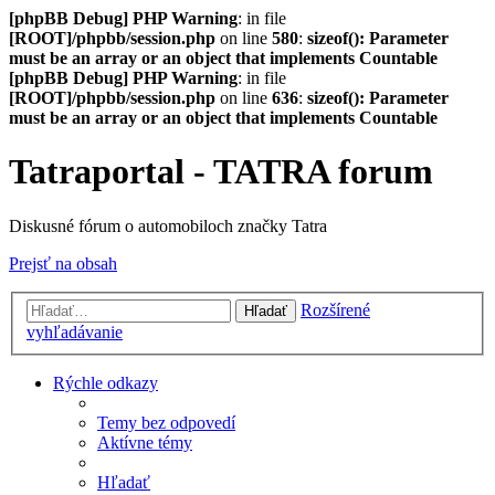
[phpBB Debug] PHP Warning
: in file
[ROOT]/phpbb/session.php
on line
580
:
sizeof(): Parameter
must be an array or an object that implements Countable
[phpBB Debug] PHP Warning
: in file
[ROOT]/phpbb/session.php
on line
636
:
sizeof(): Parameter
must be an array or an object that implements Countable
Tatraportal - TATRA forum
Diskusné fórum o automobiloch značky Tatra
Prejsť na obsah
Rozšírené
Hľadať
vyhľadávanie
Rýchle odkazy
Temy bez odpovedí
Aktívne témy
Hľadať