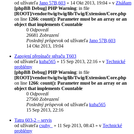
od užívateľa
Jano 57B,603
» 14 Okt 2013, 19:04 » v
Zháňam
[phpBB Debug] PHP Warning
: in file
[ROOT]/vendor/twig/twig/lib/Twig/Extension/Core.php
on line
1266
:
count(): Parameter must be an array or an
object that implements Countable
0
Odpovedí
26681
Zobrazení
Posledný príspevok
od užívateľa
Jano 57B,603
14 Okt 2013, 19:04
Zapojení přepínače stěraču T603
od užívateľa
kuba565
» 15 Sep 2013, 22:16 » v
Technické
problémy
[phpBB Debug] PHP Warning
: in file
[ROOT]/vendor/twig/twig/lib/Twig/Extension/Core.php
on line
1266
:
count(): Parameter must be an array or an
object that implements Countable
0
Odpovedí
27560
Zobrazení
Posledný príspevok
od užívateľa
kuba565
15 Sep 2013, 22:16
Tatra 603-2 – servis
od užívateľa
csuhy_
» 11 Sep 2013, 08:43 » v
Technické
problémy