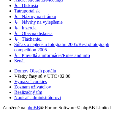
↳ Diskusia
Tatraportal.sk
↳ Názory na stránku
↳ Návrhy na vylepšenie
↳ Inzercia
↳ Obecna diskusia
↳ Tláchanie...
Súťaž o najlepšiu fotografiu 2005/Best photograph
competition 2005
↳ Pravidlá a informácie/Rules and info
Senát
Domov
Obsah portálu
Všetky časy sú v
UTC+02:00
Vymazať cookies
Zoznam užívateľov
Realizačný tím
Napísať administrátorovi
Založené na
phpBB
® Forum Software © phpBB Limited