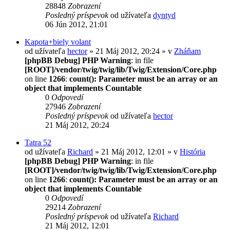
28848
Zobrazení
Posledný príspevok
od užívateľa
dyntyd
06 Jún 2012, 21:01
Kapota+biely volant
od užívateľa
hector
» 21 Máj 2012, 20:24 » v
Zháňam
[phpBB Debug] PHP Warning
: in file
[ROOT]/vendor/twig/twig/lib/Twig/Extension/Core.php
on line
1266
:
count(): Parameter must be an array or an
object that implements Countable
0
Odpovedí
27946
Zobrazení
Posledný príspevok
od užívateľa
hector
21 Máj 2012, 20:24
Tatra 52
od užívateľa
Richard
» 21 Máj 2012, 12:01 » v
História
[phpBB Debug] PHP Warning
: in file
[ROOT]/vendor/twig/twig/lib/Twig/Extension/Core.php
on line
1266
:
count(): Parameter must be an array or an
object that implements Countable
0
Odpovedí
29214
Zobrazení
Posledný príspevok
od užívateľa
Richard
21 Máj 2012, 12:01