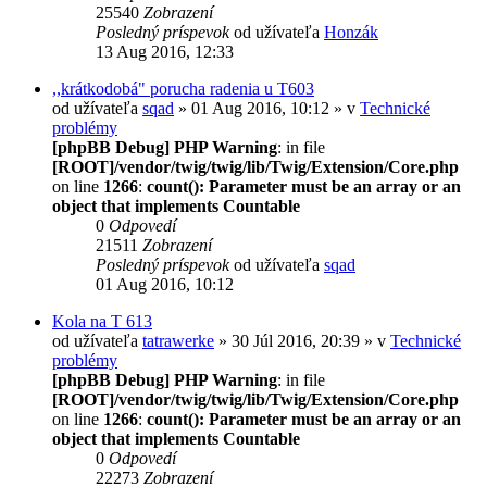
25540
Zobrazení
Posledný príspevok
od užívateľa
Honzák
13 Aug 2016, 12:33
,,krátkodobá" porucha radenia u T603
od užívateľa
sqad
» 01 Aug 2016, 10:12 » v
Technické
problémy
[phpBB Debug] PHP Warning
: in file
[ROOT]/vendor/twig/twig/lib/Twig/Extension/Core.php
on line
1266
:
count(): Parameter must be an array or an
object that implements Countable
0
Odpovedí
21511
Zobrazení
Posledný príspevok
od užívateľa
sqad
01 Aug 2016, 10:12
Kola na T 613
od užívateľa
tatrawerke
» 30 Júl 2016, 20:39 » v
Technické
problémy
[phpBB Debug] PHP Warning
: in file
[ROOT]/vendor/twig/twig/lib/Twig/Extension/Core.php
on line
1266
:
count(): Parameter must be an array or an
object that implements Countable
0
Odpovedí
22273
Zobrazení