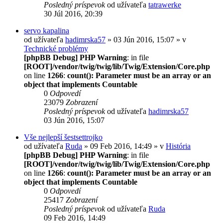
Posledný príspevok
od užívateľa
tatrawerke
30 Júl 2016, 20:39
servo kapalina
od užívateľa
hadimrska57
» 03 Jún 2016, 15:07 » v
Technické problémy
[phpBB Debug] PHP Warning
: in file
[ROOT]/vendor/twig/twig/lib/Twig/Extension/Core.php
on line
1266
:
count(): Parameter must be an array or an
object that implements Countable
0
Odpovedí
23079
Zobrazení
Posledný príspevok
od užívateľa
hadimrska57
03 Jún 2016, 15:07
Vše nejlepší šestsettrojko
od užívateľa
Ruda
» 09 Feb 2016, 14:49 » v
História
[phpBB Debug] PHP Warning
: in file
[ROOT]/vendor/twig/twig/lib/Twig/Extension/Core.php
on line
1266
:
count(): Parameter must be an array or an
object that implements Countable
0
Odpovedí
25417
Zobrazení
Posledný príspevok
od užívateľa
Ruda
09 Feb 2016, 14:49