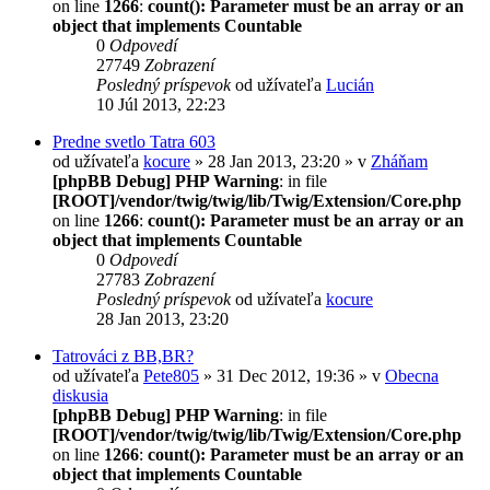
on line
1266
:
count(): Parameter must be an array or an
object that implements Countable
0
Odpovedí
27749
Zobrazení
Posledný príspevok
od užívateľa
Lucián
10 Júl 2013, 22:23
Predne svetlo Tatra 603
od užívateľa
kocure
» 28 Jan 2013, 23:20 » v
Zháňam
[phpBB Debug] PHP Warning
: in file
[ROOT]/vendor/twig/twig/lib/Twig/Extension/Core.php
on line
1266
:
count(): Parameter must be an array or an
object that implements Countable
0
Odpovedí
27783
Zobrazení
Posledný príspevok
od užívateľa
kocure
28 Jan 2013, 23:20
Tatrováci z BB,BR?
od užívateľa
Pete805
» 31 Dec 2012, 19:36 » v
Obecna
diskusia
[phpBB Debug] PHP Warning
: in file
[ROOT]/vendor/twig/twig/lib/Twig/Extension/Core.php
on line
1266
:
count(): Parameter must be an array or an
object that implements Countable