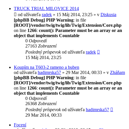
TRUCK TRIAL MILOVICE 2014
od užívateľa
radek
» 15 Máj 2014, 23:25 » v
Diskusia
[phpBB Debug] PHP Warning
: in file
[ROOT]/vendor/twig/twig/lib/Twig/Extension/Core.php
on line
1266
:
count(): Parameter must be an array or an
object that implements Countable
0
Odpovedí
27163
Zobrazení
Posledný príspevok
od užívateľa
radek
15 Máj 2014, 23:25
Koupím na T603-2 rameno a buben
od užívateľa
hadimrska57
» 29 Mar 2014, 00:33 » v
Zháňam
[phpBB Debug] PHP Warning
: in file
[ROOT]/vendor/twig/twig/lib/Twig/Extension/Core.php
on line
1266
:
count(): Parameter must be an array or an
object that implements Countable
0
Odpovedí
26368
Zobrazení
Posledný príspevok
od užívateľa
hadimrska57
29 Mar 2014, 00:33
Focení