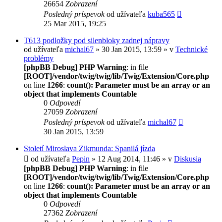
26654
Zobrazení
Posledný príspevok
od užívateľa
kuba565
25 Mar 2015, 19:25
T613 podložky pod silenbloky zadnej nápravy
od užívateľa
michal67
» 30 Jan 2015, 13:59 » v
Technické
problémy
[phpBB Debug] PHP Warning
: in file
[ROOT]/vendor/twig/twig/lib/Twig/Extension/Core.php
on line
1266
:
count(): Parameter must be an array or an
object that implements Countable
0
Odpovedí
27059
Zobrazení
Posledný príspevok
od užívateľa
michal67
30 Jan 2015, 13:59
Století Miroslava Zikmunda: Spanilá jízda
od užívateľa
Pepin
» 12 Aug 2014, 11:46 » v
Diskusia
[phpBB Debug] PHP Warning
: in file
[ROOT]/vendor/twig/twig/lib/Twig/Extension/Core.php
on line
1266
:
count(): Parameter must be an array or an
object that implements Countable
0
Odpovedí
27362
Zobrazení