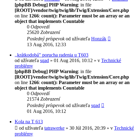
[phpBB Debug] PHP Warning
: in file
[ROOT]/vendor/twig/twig/lib/Twig/Extension/Core.php
on line
1266
:
count(): Parameter must be an array or an
object that implements Countable
0
Odpovedí
25620
Zobrazení
Posledný príspevok
od užívateľa
Honzák
13 Aug 2016, 12:33
,,krátkodobá" porucha radenia u T603
od užívateľa
sqad
» 01 Aug 2016, 10:12 » v
Technické
problémy
[phpBB Debug] PHP Warning
: in file
[ROOT]/vendor/twig/twig/lib/Twig/Extension/Core.php
on line
1266
:
count(): Parameter must be an array or an
object that implements Countable
0
Odpovedí
21574
Zobrazení
Posledný príspevok
od užívateľa
sqad
01 Aug 2016, 10:12
Kola na T 613
od užívateľa
tatrawerke
» 30 Júl 2016, 20:39 » v
Technické
problémy