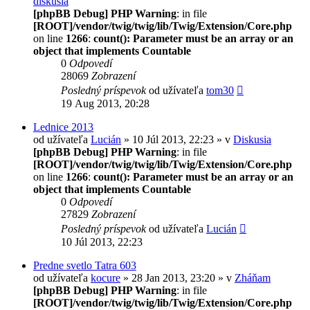
diskusia
[phpBB Debug] PHP Warning
: in file
[ROOT]/vendor/twig/twig/lib/Twig/Extension/Core.php
on line
1266
:
count(): Parameter must be an array or an
object that implements Countable
0
Odpovedí
28069
Zobrazení
Posledný príspevok
od užívateľa
tom30
19 Aug 2013, 20:28
Lednice 2013
od užívateľa
Lucián
» 10 Júl 2013, 22:23 » v
Diskusia
[phpBB Debug] PHP Warning
: in file
[ROOT]/vendor/twig/twig/lib/Twig/Extension/Core.php
on line
1266
:
count(): Parameter must be an array or an
object that implements Countable
0
Odpovedí
27829
Zobrazení
Posledný príspevok
od užívateľa
Lucián
10 Júl 2013, 22:23
Predne svetlo Tatra 603
od užívateľa
kocure
» 28 Jan 2013, 23:20 » v
Zháňam
[phpBB Debug] PHP Warning
: in file
[ROOT]/vendor/twig/twig/lib/Twig/Extension/Core.php