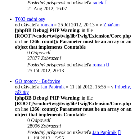
Posledný príspevok
od užívateľa
radek
21 Aug 2012, 16:07
T603 zadní osy
od užívateľa
roman
» 25 Júl 2012, 20:13 » v
Zháňam
[phpBB Debug] PHP Warning
: in file
[ROOT]/vendor/twig/twig/lib/Twig/Extension/Core.php
on line
1266
:
count(): Parameter must be an array or an
object that implements Countable
0
Odpovedí
27877
Zobrazení
Posledný príspevok
od užívateľa
roman
25 Júl 2012, 20:13
GO motory - Bučovice
od užívateľa
Jan Papírník
» 11 Júl 2012, 15:55 » v
Príbehy,
zážitky
[phpBB Debug] PHP Warning
: in file
[ROOT]/vendor/twig/twig/lib/Twig/Extension/Core.php
on line
1266
:
count(): Parameter must be an array or an
object that implements Countable
0
Odpovedí
28096
Zobrazení
Posledný príspevok
od užívateľa
Jan Papírník
11 Júl 2012, 15:55