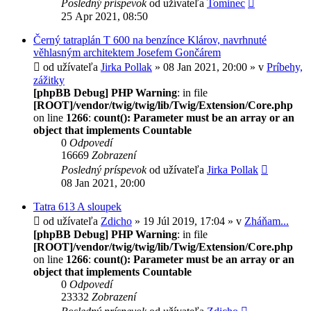
Posledný príspevok
od užívateľa
Tominec
25 Apr 2021, 08:50
Černý tatraplán T 600 na benzínce Klárov, navrhnuté
věhlasným architektem Josefem Gončárem
od užívateľa
Jirka Pollak
» 08 Jan 2021, 20:00 » v
Príbehy,
zážitky
[phpBB Debug] PHP Warning
: in file
[ROOT]/vendor/twig/twig/lib/Twig/Extension/Core.php
on line
1266
:
count(): Parameter must be an array or an
object that implements Countable
0
Odpovedí
16669
Zobrazení
Posledný príspevok
od užívateľa
Jirka Pollak
08 Jan 2021, 20:00
Tatra 613 A sloupek
od užívateľa
Zdicho
» 19 Júl 2019, 17:04 » v
Zháňam...
[phpBB Debug] PHP Warning
: in file
[ROOT]/vendor/twig/twig/lib/Twig/Extension/Core.php
on line
1266
:
count(): Parameter must be an array or an
object that implements Countable
0
Odpovedí
23332
Zobrazení