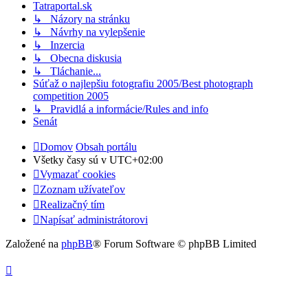
Tatraportal.sk
↳ Názory na stránku
↳ Návrhy na vylepšenie
↳ Inzercia
↳ Obecna diskusia
↳ Tláchanie...
Súťaž o najlepšiu fotografiu 2005/Best photograph
competition 2005
↳ Pravidlá a informácie/Rules and info
Senát
Domov
Obsah portálu
Všetky časy sú v
UTC+02:00
Vymazať cookies
Zoznam užívateľov
Realizačný tím
Napísať administrátorovi
Založené na
phpBB
® Forum Software © phpBB Limited