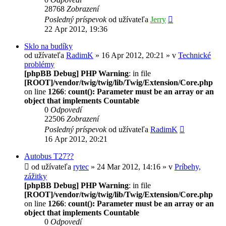
28768
Zobrazení
Posledný príspevok
od užívateľa
Jerry
22 Apr 2012, 19:36
Sklo na budíky
od užívateľa
RadimK
» 16 Apr 2012, 20:21 » v
Technické
problémy
[phpBB Debug] PHP Warning
: in file
[ROOT]/vendor/twig/twig/lib/Twig/Extension/Core.php
on line
1266
:
count(): Parameter must be an array or an
object that implements Countable
0
Odpovedí
22506
Zobrazení
Posledný príspevok
od užívateľa
RadimK
16 Apr 2012, 20:21
Autobus T27??
od užívateľa
rytec
» 24 Mar 2012, 14:16 » v
Príbehy,
zážitky
[phpBB Debug] PHP Warning
: in file
[ROOT]/vendor/twig/twig/lib/Twig/Extension/Core.php
on line
1266
:
count(): Parameter must be an array or an
object that implements Countable
0
Odpovedí