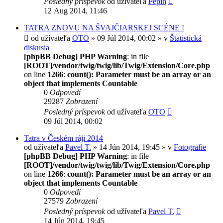
Posledný príspevok
od užívateľa
Pepin
12 Aug 2014, 11:46
TATRA ZNOVU NA ŠVAJČIARSKEJ SCÉNE !
od užívateľa
OTO
» 09 Júl 2014, 00:02 » v
Štatistická
diskusia
[phpBB Debug] PHP Warning
: in file
[ROOT]/vendor/twig/twig/lib/Twig/Extension/Core.php
on line
1266
:
count(): Parameter must be an array or an
object that implements Countable
0
Odpovedí
29287
Zobrazení
Posledný príspevok
od užívateľa
OTO
09 Júl 2014, 00:02
Tatra v Českém ráji 2014
od užívateľa
Pavel T.
» 14 Jún 2014, 19:45 » v
Fotografie
[phpBB Debug] PHP Warning
: in file
[ROOT]/vendor/twig/twig/lib/Twig/Extension/Core.php
on line
1266
:
count(): Parameter must be an array or an
object that implements Countable
0
Odpovedí
27579
Zobrazení
Posledný príspevok
od užívateľa
Pavel T.
14 Jún 2014, 19:45