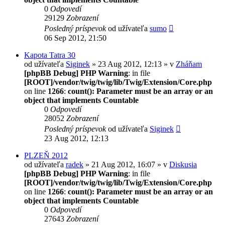
0
Odpovedí
29129
Zobrazení
Posledný príspevok
od užívateľa
sumo
06 Sep 2012, 21:50
Kapota Tatra 30
od užívateľa
Siginek
» 23 Aug 2012, 12:13 » v
Zháňam
[phpBB Debug] PHP Warning
: in file
[ROOT]/vendor/twig/twig/lib/Twig/Extension/Core.php
on line
1266
:
count(): Parameter must be an array or an
object that implements Countable
0
Odpovedí
28052
Zobrazení
Posledný príspevok
od užívateľa
Siginek
23 Aug 2012, 12:13
PLZEŇ 2012
od užívateľa
radek
» 21 Aug 2012, 16:07 » v
Diskusia
[phpBB Debug] PHP Warning
: in file
[ROOT]/vendor/twig/twig/lib/Twig/Extension/Core.php
on line
1266
:
count(): Parameter must be an array or an
object that implements Countable
0
Odpovedí
27643
Zobrazení