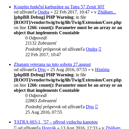
Koupím funkční karburátor na Tatra 57 Zenit 30T
od užívateľa
Ondra
» 22 Feb 2017, 10:47 » v
Zháňam...
[phpBB Debug] PHP Warning
: in file
[ROOT]/vendor/twig/twig/lib/Twig/Extension/Core.php
on line
1266
:
count(): Parameter must be an array or an
object that implements Countable
0
Odpovedí
21132
Zobrazení
Posledný príspevok
od užívateľa
Ondra
22 Feb 2017, 10:47
Zhanam veterana na tuto sobotu 27.august
od užívateľa
Djss
» 25 Aug 2016, 07:55 » v
História
[phpBB Debug] PHP Warning
: in file
[ROOT]/vendor/twig/twig/lib/Twig/Extension/Core.php
on line
1266
:
count(): Parameter must be an array or an
object that implements Countable
0
Odpovedí
22883
Zobrazení
Posledný príspevok
od užívateľa
Djss
25 Aug 2016, 07:55
TATRA 603-1, ´57 – přívod vzduchu kapotou
od užívateľa
Honzák
» 13 Aug 2016, 12:33 » v
Zháňam