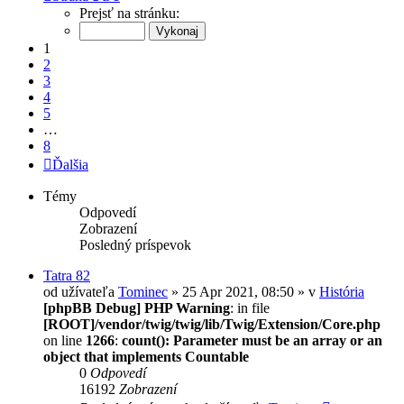
Prejsť na stránku:
1
2
3
4
5
…
8
Ďalšia
Témy
Odpovedí
Zobrazení
Posledný príspevok
Tatra 82
od užívateľa
Tominec
» 25 Apr 2021, 08:50 » v
História
[phpBB Debug] PHP Warning
: in file
[ROOT]/vendor/twig/twig/lib/Twig/Extension/Core.php
on line
1266
:
count(): Parameter must be an array or an
object that implements Countable
0
Odpovedí
16192
Zobrazení