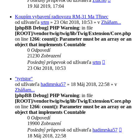
Posledný príspevok
od užívateľa
Zdicho
19 Júl 2019, 17:04
Koupím vybavení radiovozu RM-31 Ma Třinec
od užívateľa
srtm
» 23 Okt 2018, 10:53 » v
Zháňam...
[phpBB Debug] PHP Warning
: in file
[ROOT]/vendor/twig/twig/lib/Twig/Extension/Core.php
on line
1266
:
count(): Parameter must be an array or an
object that implements Countable
0
Odpovedí
21230
Zobrazení
Posledný príspevok
od užívateľa
srtm
23 Okt 2018, 10:53
"tyristor"
od užívateľa
hadimrska57
» 18 Máj 2018, 22:58 » v
Zháňam...
[phpBB Debug] PHP Warning
: in file
[ROOT]/vendor/twig/twig/lib/Twig/Extension/Core.php
on line
1266
:
count(): Parameter must be an array or an
object that implements Countable
0
Odpovedí
19900
Zobrazení
Posledný príspevok
od užívateľa
hadimrska57
18 Máj 2018, 22:58