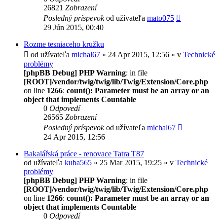
26821
Zobrazení
Posledný príspevok
od užívateľa
mato075
29 Jún 2015, 00:40
Rozme tesniaceho kružku
od užívateľa
michal67
» 24 Apr 2015, 12:56 » v
Technické
problémy
[phpBB Debug] PHP Warning
: in file
[ROOT]/vendor/twig/twig/lib/Twig/Extension/Core.php
on line
1266
:
count(): Parameter must be an array or an
object that implements Countable
0
Odpovedí
26565
Zobrazení
Posledný príspevok
od užívateľa
michal67
24 Apr 2015, 12:56
Bakalářská práce - renovace Tatra T87
od užívateľa
kuba565
» 25 Mar 2015, 19:25 » v
Technické
problémy
[phpBB Debug] PHP Warning
: in file
[ROOT]/vendor/twig/twig/lib/Twig/Extension/Core.php
on line
1266
:
count(): Parameter must be an array or an
object that implements Countable
0
Odpovedí