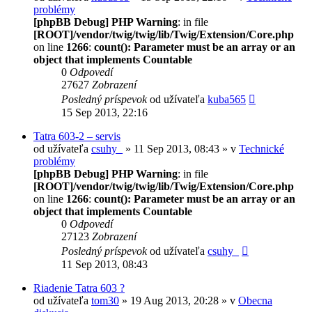
problémy
[phpBB Debug] PHP Warning
: in file
[ROOT]/vendor/twig/twig/lib/Twig/Extension/Core.php
on line
1266
:
count(): Parameter must be an array or an
object that implements Countable
0
Odpovedí
27627
Zobrazení
Posledný príspevok
od užívateľa
kuba565
15 Sep 2013, 22:16
Tatra 603-2 – servis
od užívateľa
csuhy_
» 11 Sep 2013, 08:43 » v
Technické
problémy
[phpBB Debug] PHP Warning
: in file
[ROOT]/vendor/twig/twig/lib/Twig/Extension/Core.php
on line
1266
:
count(): Parameter must be an array or an
object that implements Countable
0
Odpovedí
27123
Zobrazení
Posledný príspevok
od užívateľa
csuhy_
11 Sep 2013, 08:43
Riadenie Tatra 603 ?
od užívateľa
tom30
» 19 Aug 2013, 20:28 » v
Obecna