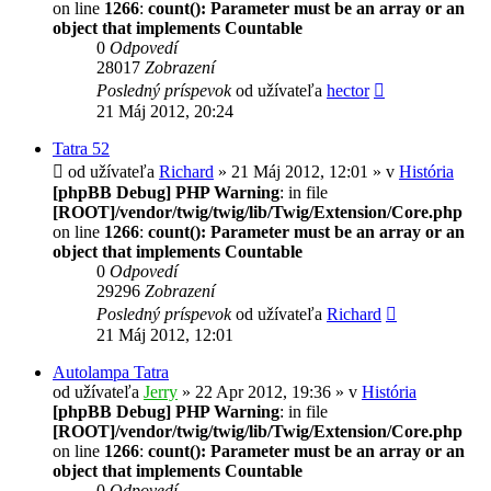
on line
1266
:
count(): Parameter must be an array or an
object that implements Countable
0
Odpovedí
28017
Zobrazení
Posledný príspevok
od užívateľa
hector
21 Máj 2012, 20:24
Tatra 52
od užívateľa
Richard
» 21 Máj 2012, 12:01 » v
História
[phpBB Debug] PHP Warning
: in file
[ROOT]/vendor/twig/twig/lib/Twig/Extension/Core.php
on line
1266
:
count(): Parameter must be an array or an
object that implements Countable
0
Odpovedí
29296
Zobrazení
Posledný príspevok
od užívateľa
Richard
21 Máj 2012, 12:01
Autolampa Tatra
od užívateľa
Jerry
» 22 Apr 2012, 19:36 » v
História
[phpBB Debug] PHP Warning
: in file
[ROOT]/vendor/twig/twig/lib/Twig/Extension/Core.php
on line
1266
:
count(): Parameter must be an array or an
object that implements Countable
0
Odpovedí