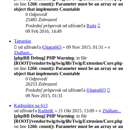
on line
1266
:
count(): Parameter must be an array or an
object that implements Countable
0
Odpovedí
25485
Zobrazení
Posledný príspevok
od užívateľa
Ruda
09 Feb 2016, 14:49
Tatraplan
od užívateľa
63tatra603
» 09 Nov 2015, 01:31 » v
Zháňam...
[phpBB Debug] PHP Warning
: in file
[ROOT]/vendor/twig/twig/lib/Twig/Extension/Core.php
on line
1266
:
count(): Parameter must be an array or an
object that implements Countable
0
Odpovedí
26253
Zobrazení
Posledný príspevok
od užívateľa
63tatra603
09 Nov 2015, 01:31
Karburátor na 613
od užívateľa
RadimK
» 21 Okt 2015, 13:09 » v
Zháňam...
[phpBB Debug] PHP Warning
: in file
[ROOT]/vendor/twig/twig/lib/Twig/Extension/Core.php
on line
1266
:
count(): Parameter must be an array or an