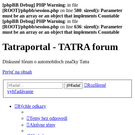
[phpBB Debug] PHP Warning
: in file
[ROOT]/phpbb/session.php
on line
580
:
sizeof(): Parameter
must be an array or an object that implements Countable
[phpBB Debug] PHP Warning
: in file
[ROOT]/phpbb/session.php
on line
636
:
sizeof(): Parameter
must be an array or an object that implements Countable
Tatraportal - TATRA forum
Diskusné fórum o automobiloch značky Tatra
Prejsť na obsah
Rozšírené
Hľadať
vyhľadávanie
Rýchle odkazy
Temy bez odpovedí
Aktívne témy