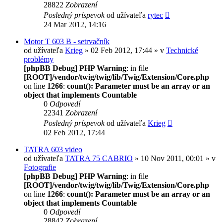
28822
Zobrazení
Posledný príspevok
od užívateľa
rytec
24 Mar 2012, 14:16
Motor T 603 B - setrvačník
od užívateľa
Krieg
» 02 Feb 2012, 17:44 » v
Technické
problémy
[phpBB Debug] PHP Warning
: in file
[ROOT]/vendor/twig/twig/lib/Twig/Extension/Core.php
on line
1266
:
count(): Parameter must be an array or an
object that implements Countable
0
Odpovedí
22341
Zobrazení
Posledný príspevok
od užívateľa
Krieg
02 Feb 2012, 17:44
TATRA 603 video
od užívateľa
TATRA 75 CABRIO
» 10 Nov 2011, 00:01 » v
Fotografie
[phpBB Debug] PHP Warning
: in file
[ROOT]/vendor/twig/twig/lib/Twig/Extension/Core.php
on line
1266
:
count(): Parameter must be an array or an
object that implements Countable
0
Odpovedí
28842
Zobrazení