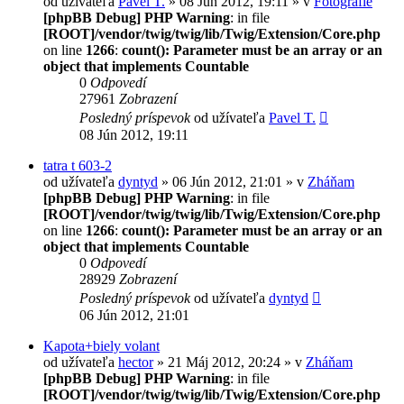
od užívateľa
Pavel T.
» 08 Jún 2012, 19:11 » v
Fotografie
[phpBB Debug] PHP Warning
: in file
[ROOT]/vendor/twig/twig/lib/Twig/Extension/Core.php
on line
1266
:
count(): Parameter must be an array or an
object that implements Countable
0
Odpovedí
27961
Zobrazení
Posledný príspevok
od užívateľa
Pavel T.
08 Jún 2012, 19:11
tatra t 603-2
od užívateľa
dyntyd
» 06 Jún 2012, 21:01 » v
Zháňam
[phpBB Debug] PHP Warning
: in file
[ROOT]/vendor/twig/twig/lib/Twig/Extension/Core.php
on line
1266
:
count(): Parameter must be an array or an
object that implements Countable
0
Odpovedí
28929
Zobrazení
Posledný príspevok
od užívateľa
dyntyd
06 Jún 2012, 21:01
Kapota+biely volant
od užívateľa
hector
» 21 Máj 2012, 20:24 » v
Zháňam
[phpBB Debug] PHP Warning
: in file
[ROOT]/vendor/twig/twig/lib/Twig/Extension/Core.php