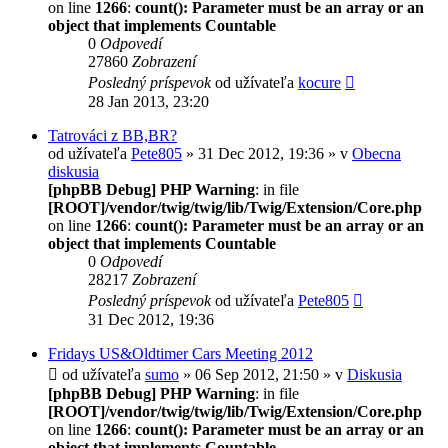
on line
1266
:
count(): Parameter must be an array or an
object that implements Countable
0
Odpovedí
27860
Zobrazení
Posledný príspevok
od užívateľa
kocure
28 Jan 2013, 23:20
Tatrováci z BB,BR?
od užívateľa
Pete805
» 31 Dec 2012, 19:36 » v
Obecna
diskusia
[phpBB Debug] PHP Warning
: in file
[ROOT]/vendor/twig/twig/lib/Twig/Extension/Core.php
on line
1266
:
count(): Parameter must be an array or an
object that implements Countable
0
Odpovedí
28217
Zobrazení
Posledný príspevok
od užívateľa
Pete805
31 Dec 2012, 19:36
Fridays US&Oldtimer Cars Meeting 2012
od užívateľa
sumo
» 06 Sep 2012, 21:50 » v
Diskusia
[phpBB Debug] PHP Warning
: in file
[ROOT]/vendor/twig/twig/lib/Twig/Extension/Core.php
on line
1266
:
count(): Parameter must be an array or an
object that implements Countable