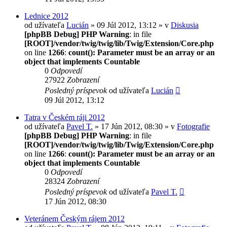
Lednice 2012
od užívateľa
Lucián
» 09 Júl 2012, 13:12 » v
Diskusia
[phpBB Debug] PHP Warning
: in file
[ROOT]/vendor/twig/twig/lib/Twig/Extension/Core.php
on line
1266
:
count(): Parameter must be an array or an
object that implements Countable
0
Odpovedí
27922
Zobrazení
Posledný príspevok
od užívateľa
Lucián
09 Júl 2012, 13:12
Tatra v Českém ráji 2012
od užívateľa
Pavel T.
» 17 Jún 2012, 08:30 » v
Fotografie
[phpBB Debug] PHP Warning
: in file
[ROOT]/vendor/twig/twig/lib/Twig/Extension/Core.php
on line
1266
:
count(): Parameter must be an array or an
object that implements Countable
0
Odpovedí
28324
Zobrazení
Posledný príspevok
od užívateľa
Pavel T.
17 Jún 2012, 08:30
Veteránem Českým rájem 2012