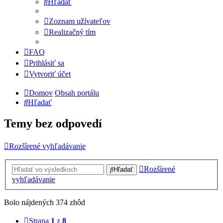
Hľadať
Zoznam užívateľov
Realizačný tím
FAQ
Prihlásiť sa
Vytvoriť účet
Domov
Obsah portálu
Hľadať
Temy bez odpovedí
Rozšírené vyhľadávanie
Rozšírené
Hľadať
vyhľadávanie
Bolo nájdených 374 zhôd
Strana
1
z
8