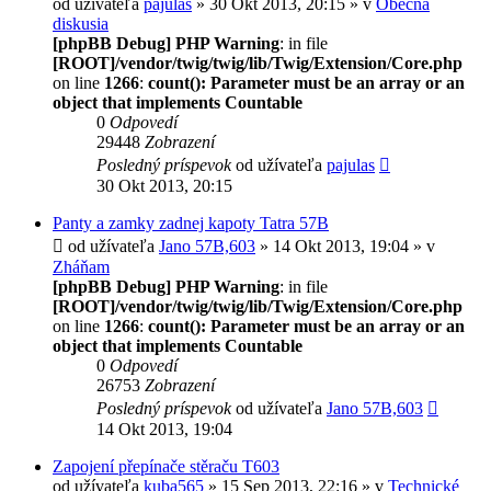
od užívateľa
pajulas
» 30 Okt 2013, 20:15 » v
Obecna
diskusia
[phpBB Debug] PHP Warning
: in file
[ROOT]/vendor/twig/twig/lib/Twig/Extension/Core.php
on line
1266
:
count(): Parameter must be an array or an
object that implements Countable
0
Odpovedí
29448
Zobrazení
Posledný príspevok
od užívateľa
pajulas
30 Okt 2013, 20:15
Panty a zamky zadnej kapoty Tatra 57B
od užívateľa
Jano 57B,603
» 14 Okt 2013, 19:04 » v
Zháňam
[phpBB Debug] PHP Warning
: in file
[ROOT]/vendor/twig/twig/lib/Twig/Extension/Core.php
on line
1266
:
count(): Parameter must be an array or an
object that implements Countable
0
Odpovedí
26753
Zobrazení
Posledný príspevok
od užívateľa
Jano 57B,603
14 Okt 2013, 19:04
Zapojení přepínače stěraču T603
od užívateľa
kuba565
» 15 Sep 2013, 22:16 » v
Technické