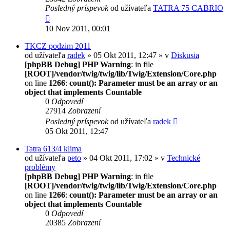
Posledný príspevok
od užívateľa
TATRA 75 CABRIO
10 Nov 2011, 00:01
TKCZ podzim 2011
od užívateľa
radek
» 05 Okt 2011, 12:47 » v
Diskusia
[phpBB Debug] PHP Warning
: in file
[ROOT]/vendor/twig/twig/lib/Twig/Extension/Core.php
on line
1266
:
count(): Parameter must be an array or an
object that implements Countable
0
Odpovedí
27914
Zobrazení
Posledný príspevok
od užívateľa
radek
05 Okt 2011, 12:47
Tatra 613/4 klima
od užívateľa
peto
» 04 Okt 2011, 17:02 » v
Technické
problémy
[phpBB Debug] PHP Warning
: in file
[ROOT]/vendor/twig/twig/lib/Twig/Extension/Core.php
on line
1266
:
count(): Parameter must be an array or an
object that implements Countable
0
Odpovedí
20385
Zobrazení