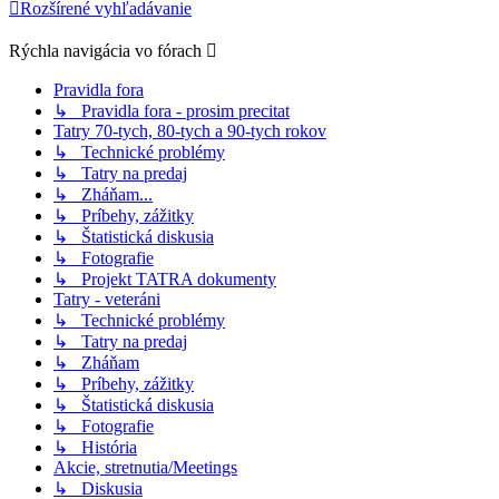
Rozšírené vyhľadávanie
Rýchla navigácia vo fórach
Pravidla fora
↳ Pravidla fora - prosim precitat
Tatry 70-tych, 80-tych a 90-tych rokov
↳ Technické problémy
↳ Tatry na predaj
↳ Zháňam...
↳ Príbehy, zážitky
↳ Štatistická diskusia
↳ Fotografie
↳ Projekt TATRA dokumenty
Tatry - veteráni
↳ Technické problémy
↳ Tatry na predaj
↳ Zháňam
↳ Príbehy, zážitky
↳ Štatistická diskusia
↳ Fotografie
↳ História
Akcie, stretnutia/Meetings
↳ Diskusia