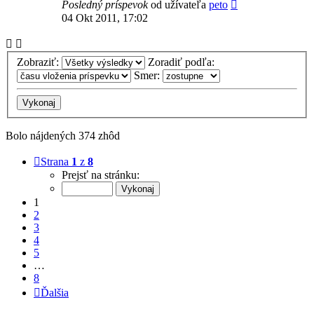
Posledný príspevok
od užívateľa
peto
04 Okt 2011, 17:02
Zobraziť:
Zoradiť podľa:
Smer:
Bolo nájdených 374 zhôd
Strana
1
z
8
Prejsť na stránku:
1
2
3
4
5
…
8
Ďalšia