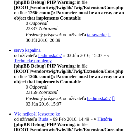
[phpBB Debug] PHP Warning
: in file
[ROOT]/vendor/twig/twig/lib/Twig/Extension/Core.php
on line
1266
:
count(): Parameter must be an array or an
object that implements Countable
0
Odpovedí
22337
Zobrazení
Posledný príspevok
od užívateľa
tatrawerke
30 Júl 2016, 20:39
servo kapalina
od užívateľa
hadimrska57
» 03 Jún 2016, 15:07 » v
Technické problémy
[phpBB Debug] PHP Warning
: in file
[ROOT]/vendor/twig/twig/lib/Twig/Extension/Core.php
on line
1266
:
count(): Parameter must be an array or an
object that implements Countable
0
Odpovedí
23159
Zobrazení
Posledný príspevok
od užívateľa
hadimrska57
03 Jún 2016, 15:07
Vše nejlepší šestsettrojko
od užívateľa
Ruda
» 09 Feb 2016, 14:49 » v
História
[phpBB Debug] PHP Warning
: in file
[ROOT]/vendor/twig/twig/lib/Twig/Extension/Core.php