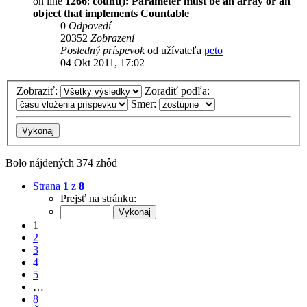
on line
1266
:
count(): Parameter must be an array or an
object that implements Countable
0
Odpovedí
20352
Zobrazení
Posledný príspevok
od užívateľa
peto
04 Okt 2011, 17:02
Zobraziť:
Zoradiť podľa:
Smer:
Bolo nájdených 374 zhôd
Strana
1
z
8
Prejsť na stránku:
1
2
3
4
5
…
8