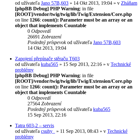
od užívateľa
Jano 57B,603
» 14 Okt 2013, 19:04 » v
Zháňam
[phpBB Debug] PHP Warning
: in file
[ROOT]/vendor/twig/twig/lib/Twig/Extension/Core.php
on line
1266
:
count(): Parameter must be an array or an
object that implements Countable
0
Odpovedí
26691
Zobrazení
Posledný príspevok
od užívateľa
Jano 57B,603
14 Okt 2013, 19:04
Zapojení přepínače stěraču T603
od užívateľa
kuba565
» 15 Sep 2013, 22:16 » v
Technické
problémy
[phpBB Debug] PHP Warning
: in file
[ROOT]/vendor/twig/twig/lib/Twig/Extension/Core.php
on line
1266
:
count(): Parameter must be an array or an
object that implements Countable
0
Odpovedí
27564
Zobrazení
Posledný príspevok
od užívateľa
kuba565
15 Sep 2013, 22:16
Tatra 603-2 – servis
od užívateľa
csuhy_
» 11 Sep 2013, 08:43 » v
Technické
problémy