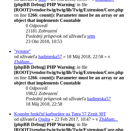
[phpBB Debug] PHP Warning
: in file
[ROOT]/vendor/twig/twig/lib/Twig/Extension/Core.php
on line
1266
:
count(): Parameter must be an array or an
object that implements Countable
0
Odpovedí
21181
Zobrazení
Posledný príspevok
od užívateľa
srtm
23 Okt 2018, 10:53
"tyristor"
od užívateľa
hadimrska57
» 18 Máj 2018, 22:58 » v
Zháňam...
[phpBB Debug] PHP Warning
: in file
[ROOT]/vendor/twig/twig/lib/Twig/Extension/Core.php
on line
1266
:
count(): Parameter must be an array or an
object that implements Countable
0
Odpovedí
19822
Zobrazení
Posledný príspevok
od užívateľa
hadimrska57
18 Máj 2018, 22:58
Koupím funkční karburátor na Tatra 57 Zenit 30T
od užívateľa
Ondra
» 22 Feb 2017, 10:47 » v
Zháňam...
[phpBB Debug] PHP Warning
: in file
[ROOT]/vendor/twig/twig/lib/Twig/Extension/Core.php