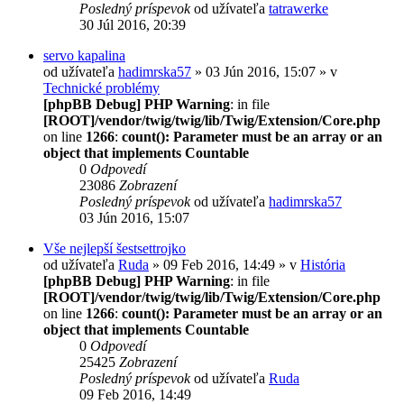
Posledný príspevok
od užívateľa
tatrawerke
30 Júl 2016, 20:39
servo kapalina
od užívateľa
hadimrska57
» 03 Jún 2016, 15:07 » v
Technické problémy
[phpBB Debug] PHP Warning
: in file
[ROOT]/vendor/twig/twig/lib/Twig/Extension/Core.php
on line
1266
:
count(): Parameter must be an array or an
object that implements Countable
0
Odpovedí
23086
Zobrazení
Posledný príspevok
od užívateľa
hadimrska57
03 Jún 2016, 15:07
Vše nejlepší šestsettrojko
od užívateľa
Ruda
» 09 Feb 2016, 14:49 » v
História
[phpBB Debug] PHP Warning
: in file
[ROOT]/vendor/twig/twig/lib/Twig/Extension/Core.php
on line
1266
:
count(): Parameter must be an array or an
object that implements Countable
0
Odpovedí
25425
Zobrazení
Posledný príspevok
od užívateľa
Ruda
09 Feb 2016, 14:49