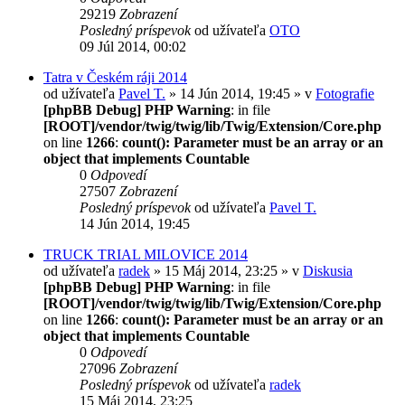
29219
Zobrazení
Posledný príspevok
od užívateľa
OTO
09 Júl 2014, 00:02
Tatra v Českém ráji 2014
od užívateľa
Pavel T.
» 14 Jún 2014, 19:45 » v
Fotografie
[phpBB Debug] PHP Warning
: in file
[ROOT]/vendor/twig/twig/lib/Twig/Extension/Core.php
on line
1266
:
count(): Parameter must be an array or an
object that implements Countable
0
Odpovedí
27507
Zobrazení
Posledný príspevok
od užívateľa
Pavel T.
14 Jún 2014, 19:45
TRUCK TRIAL MILOVICE 2014
od užívateľa
radek
» 15 Máj 2014, 23:25 » v
Diskusia
[phpBB Debug] PHP Warning
: in file
[ROOT]/vendor/twig/twig/lib/Twig/Extension/Core.php
on line
1266
:
count(): Parameter must be an array or an
object that implements Countable
0
Odpovedí
27096
Zobrazení
Posledný príspevok
od užívateľa
radek
15 Máj 2014, 23:25