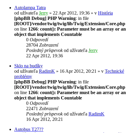
Autolampa Tatra
od užívateľa
Jerry
» 22 Apr 2012, 19:36 » v
História
[phpBB Debug] PHP Warning
: in file
[ROOT]/vendor/twig/twig/lib/Twig/Extension/Core.php
on line
1266
:
count(): Parameter must be an array or an
object that implements Countable
0
Odpovedí
28704
Zobrazení
Posledný príspevok
od užívateľa
Jerry
22 Apr 2012, 19:36
Sklo na budíky
od užívateľa
RadimK
» 16 Apr 2012, 20:21 » v
Technické
problémy
[phpBB Debug] PHP Warning
: in file
[ROOT]/vendor/twig/twig/lib/Twig/Extension/Core.php
on line
1266
:
count(): Parameter must be an array or an
object that implements Countable
0
Odpovedí
22471
Zobrazení
Posledný príspevok
od užívateľa
RadimK
16 Apr 2012, 20:21
Autobus T27??