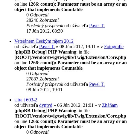
on line
1266
:
count(): Parameter must be an array or an
object that implements Countable
0
Odpovedí
28246
Zobrazení
Posledný príspevok
od užívateľa
Pavel T.
17 Jún 2012, 08:30
Veteránem Českým rájem 2012
od užívateľa
Pavel T.
» 08 Jún 2012, 19:11 » v
Fotografie
[phpBB Debug] PHP Warning
: in file
[ROOT]/vendor/twig/twig/lib/Twig/Extension/Core.php
on line
1266
:
count(): Parameter must be an array or an
object that implements Countable
0
Odpovedí
27887
Zobrazení
Posledný príspevok
od užívateľa
Pavel T.
08 Jún 2012, 19:11
tatra t 603-2
od užívateľa
dyntyd
» 06 Jún 2012, 21:01 » v
Zháňam
[phpBB Debug] PHP Warning
: in file
[ROOT]/vendor/twig/twig/lib/Twig/Extension/Core.php
on line
1266
:
count(): Parameter must be an array or an
object that implements Countable
0
Odpovedí