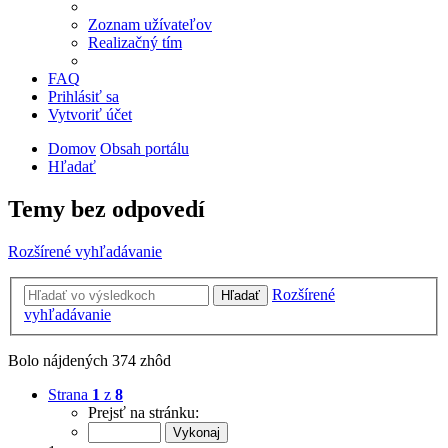
Zoznam užívateľov
Realizačný tím
FAQ
Prihlásiť sa
Vytvoriť účet
Domov
Obsah portálu
Hľadať
Temy bez odpovedí
Rozšírené vyhľadávanie
Rozšírené
Hľadať
vyhľadávanie
Bolo nájdených 374 zhôd
Strana
1
z
8
Prejsť na stránku: