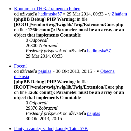
Koupím na T603-2 rameno a buben
od užívateľa
hadimrska57
» 29 Mar 2014, 00:33 » v
Zháňam
[phpBB Debug] PHP Warning
: in file
[ROOT]/vendor/twig/twig/lib/Twig/Extension/Core.php
on line
1266
:
count(): Parameter must be an array or an
object that implements Countable
0
Odpovedí
26300
Zobrazení
Posledný príspevok
od užívateľa
hadimrska57
29 Mar 2014, 00:33
Focení
od užívateľa
pajulas
» 30 Okt 2013, 20:15 » v
Obecna
diskusia
[phpBB Debug] PHP Warning
: in file
[ROOT]/vendor/twig/twig/lib/Twig/Extension/Core.php
on line
1266
:
count(): Parameter must be an array or an
object that implements Countable
0
Odpovedí
29370
Zobrazení
Posledný príspevok
od užívateľa
pajulas
30 Okt 2013, 20:15
Panty a zamky zadnej kapoty Tatra 57B