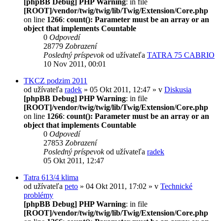
[phpBB Debug] PHP Warning
: in file
[ROOT]/vendor/twig/twig/lib/Twig/Extension/Core.php
on line
1266
:
count(): Parameter must be an array or an
object that implements Countable
0
Odpovedí
28779
Zobrazení
Posledný príspevok
od užívateľa
TATRA 75 CABRIO
10 Nov 2011, 00:01
TKCZ podzim 2011
od užívateľa
radek
» 05 Okt 2011, 12:47 » v
Diskusia
[phpBB Debug] PHP Warning
: in file
[ROOT]/vendor/twig/twig/lib/Twig/Extension/Core.php
on line
1266
:
count(): Parameter must be an array or an
object that implements Countable
0
Odpovedí
27853
Zobrazení
Posledný príspevok
od užívateľa
radek
05 Okt 2011, 12:47
Tatra 613/4 klima
od užívateľa
peto
» 04 Okt 2011, 17:02 » v
Technické
problémy
[phpBB Debug] PHP Warning
: in file
[ROOT]/vendor/twig/twig/lib/Twig/Extension/Core.php