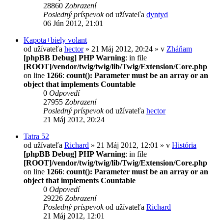
28860
Zobrazení
Posledný príspevok
od užívateľa
dyntyd
06 Jún 2012, 21:01
Kapota+biely volant
od užívateľa
hector
» 21 Máj 2012, 20:24 » v
Zháňam
[phpBB Debug] PHP Warning
: in file
[ROOT]/vendor/twig/twig/lib/Twig/Extension/Core.php
on line
1266
:
count(): Parameter must be an array or an
object that implements Countable
0
Odpovedí
27955
Zobrazení
Posledný príspevok
od užívateľa
hector
21 Máj 2012, 20:24
Tatra 52
od užívateľa
Richard
» 21 Máj 2012, 12:01 » v
História
[phpBB Debug] PHP Warning
: in file
[ROOT]/vendor/twig/twig/lib/Twig/Extension/Core.php
on line
1266
:
count(): Parameter must be an array or an
object that implements Countable
0
Odpovedí
29226
Zobrazení
Posledný príspevok
od užívateľa
Richard
21 Máj 2012, 12:01