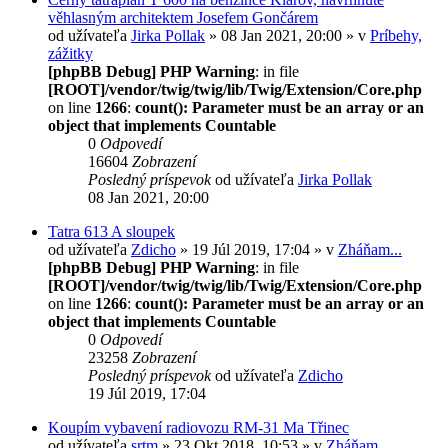
věhlasným architektem Josefem Gončárem
od užívateľa
Jirka Pollak
» 08 Jan 2021, 20:00 » v
Príbehy,
zážitky
[phpBB Debug] PHP Warning
: in file
[ROOT]/vendor/twig/twig/lib/Twig/Extension/Core.php
on line
1266
:
count(): Parameter must be an array or an
object that implements Countable
0
Odpovedí
16604
Zobrazení
Posledný príspevok
od užívateľa
Jirka Pollak
08 Jan 2021, 20:00
Tatra 613 A sloupek
od užívateľa
Zdicho
» 19 Júl 2019, 17:04 » v
Zháňam...
[phpBB Debug] PHP Warning
: in file
[ROOT]/vendor/twig/twig/lib/Twig/Extension/Core.php
on line
1266
:
count(): Parameter must be an array or an
object that implements Countable
0
Odpovedí
23258
Zobrazení
Posledný príspevok
od užívateľa
Zdicho
19 Júl 2019, 17:04
Koupím vybavení radiovozu RM-31 Ma Třinec
od užívateľa
srtm
» 23 Okt 2018, 10:53 » v
Zháňam...