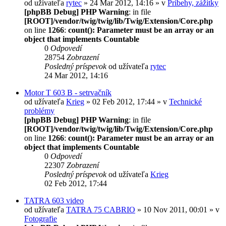
od užívateľa
rytec
» 24 Mar 2012, 14:16 » v
Príbehy, zážitky
[phpBB Debug] PHP Warning
: in file
[ROOT]/vendor/twig/twig/lib/Twig/Extension/Core.php
on line
1266
:
count(): Parameter must be an array or an
object that implements Countable
0
Odpovedí
28754
Zobrazení
Posledný príspevok
od užívateľa
rytec
24 Mar 2012, 14:16
Motor T 603 B - setrvačník
od užívateľa
Krieg
» 02 Feb 2012, 17:44 » v
Technické
problémy
[phpBB Debug] PHP Warning
: in file
[ROOT]/vendor/twig/twig/lib/Twig/Extension/Core.php
on line
1266
:
count(): Parameter must be an array or an
object that implements Countable
0
Odpovedí
22307
Zobrazení
Posledný príspevok
od užívateľa
Krieg
02 Feb 2012, 17:44
TATRA 603 video
od užívateľa
TATRA 75 CABRIO
» 10 Nov 2011, 00:01 » v
Fotografie