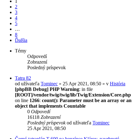
1
2
3
4
5
…
8
Ďalšia
Témy
Odpovedí
Zobrazení
Posledný príspevok
Tatra 82
od užívateľa
Tominec
» 25 Apr 2021, 08:50 » v
História
[phpBB Debug] PHP Warning
: in file
[ROOT]/vendor/twig/twig/lib/Twig/Extension/Core.php
on line
1266
:
count(): Parameter must be an array or an
object that implements Countable
0
Odpovedí
16118
Zobrazení
Posledný príspevok
od užívateľa
Tominec
25 Apr 2021, 08:50
Černý tatraplán T 600 na benzínce Klárov, navrhnuté