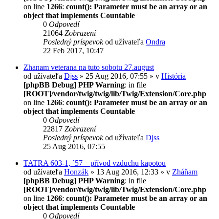
on line
1266
:
count(): Parameter must be an array or an
object that implements Countable
0
Odpovedí
21064
Zobrazení
Posledný príspevok
od užívateľa
Ondra
22 Feb 2017, 10:47
Zhanam veterana na tuto sobotu 27.august
od užívateľa
Djss
» 25 Aug 2016, 07:55 » v
História
[phpBB Debug] PHP Warning
: in file
[ROOT]/vendor/twig/twig/lib/Twig/Extension/Core.php
on line
1266
:
count(): Parameter must be an array or an
object that implements Countable
0
Odpovedí
22817
Zobrazení
Posledný príspevok
od užívateľa
Djss
25 Aug 2016, 07:55
TATRA 603-1, ´57 – přívod vzduchu kapotou
od užívateľa
Honzák
» 13 Aug 2016, 12:33 » v
Zháňam
[phpBB Debug] PHP Warning
: in file
[ROOT]/vendor/twig/twig/lib/Twig/Extension/Core.php
on line
1266
:
count(): Parameter must be an array or an
object that implements Countable
0
Odpovedí