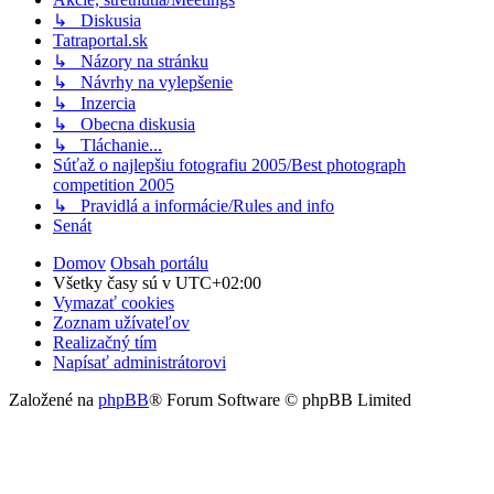
↳ Diskusia
Tatraportal.sk
↳ Názory na stránku
↳ Návrhy na vylepšenie
↳ Inzercia
↳ Obecna diskusia
↳ Tláchanie...
Súťaž o najlepšiu fotografiu 2005/Best photograph
competition 2005
↳ Pravidlá a informácie/Rules and info
Senát
Domov
Obsah portálu
Všetky časy sú v
UTC+02:00
Vymazať cookies
Zoznam užívateľov
Realizačný tím
Napísať administrátorovi
Založené na
phpBB
® Forum Software © phpBB Limited