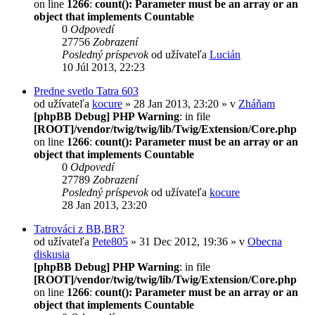
on line
1266
:
count(): Parameter must be an array or an
object that implements Countable
0
Odpovedí
27756
Zobrazení
Posledný príspevok
od užívateľa
Lucián
10 Júl 2013, 22:23
Predne svetlo Tatra 603
od užívateľa
kocure
» 28 Jan 2013, 23:20 » v
Zháňam
[phpBB Debug] PHP Warning
: in file
[ROOT]/vendor/twig/twig/lib/Twig/Extension/Core.php
on line
1266
:
count(): Parameter must be an array or an
object that implements Countable
0
Odpovedí
27789
Zobrazení
Posledný príspevok
od užívateľa
kocure
28 Jan 2013, 23:20
Tatrováci z BB,BR?
od užívateľa
Pete805
» 31 Dec 2012, 19:36 » v
Obecna
diskusia
[phpBB Debug] PHP Warning
: in file
[ROOT]/vendor/twig/twig/lib/Twig/Extension/Core.php
on line
1266
:
count(): Parameter must be an array or an
object that implements Countable