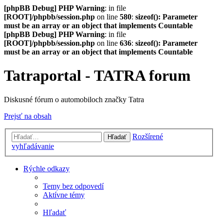
[phpBB Debug] PHP Warning
: in file
[ROOT]/phpbb/session.php
on line
580
:
sizeof(): Parameter
must be an array or an object that implements Countable
[phpBB Debug] PHP Warning
: in file
[ROOT]/phpbb/session.php
on line
636
:
sizeof(): Parameter
must be an array or an object that implements Countable
Tatraportal - TATRA forum
Diskusné fórum o automobiloch značky Tatra
Prejsť na obsah
Rozšírené
Hľadať
vyhľadávanie
Rýchle odkazy
Temy bez odpovedí
Aktívne témy
Hľadať