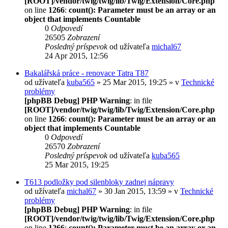
[ROOT]/vendor/twig/twig/lib/Twig/Extension/Core.php
on line
1266
:
count(): Parameter must be an array or an
object that implements Countable
0
Odpovedí
26505
Zobrazení
Posledný príspevok
od užívateľa
michal67
24 Apr 2015, 12:56
Bakalářská práce - renovace Tatra T87
od užívateľa
kuba565
» 25 Mar 2015, 19:25 » v
Technické
problémy
[phpBB Debug] PHP Warning
: in file
[ROOT]/vendor/twig/twig/lib/Twig/Extension/Core.php
on line
1266
:
count(): Parameter must be an array or an
object that implements Countable
0
Odpovedí
26570
Zobrazení
Posledný príspevok
od užívateľa
kuba565
25 Mar 2015, 19:25
T613 podložky pod silenbloky zadnej nápravy
od užívateľa
michal67
» 30 Jan 2015, 13:59 » v
Technické
problémy
[phpBB Debug] PHP Warning
: in file
[ROOT]/vendor/twig/twig/lib/Twig/Extension/Core.php
on line
1266
:
count(): Parameter must be an array or an