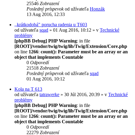
25546
Zobrazení
Posledný príspevok
od užívateľa
Honzák
13 Aug 2016, 12:33
,,krátkodobá" porucha radenia u T603
od užívateľa
sqad
» 01 Aug 2016, 10:12 » v
Technické
problémy
[phpBB Debug] PHP Warning
: in file
[ROOT]/vendor/twig/twig/lib/Twig/Extension/Core.php
on line
1266
:
count(): Parameter must be an array or an
object that implements Countable
0
Odpovedí
21518
Zobrazení
Posledný príspevok
od užívateľa
sqad
01 Aug 2016, 10:12
Kola na T 613
od užívateľa
tatrawerke
» 30 Júl 2016, 20:39 » v
Technické
problémy
[phpBB Debug] PHP Warning
: in file
[ROOT]/vendor/twig/twig/lib/Twig/Extension/Core.php
on line
1266
:
count(): Parameter must be an array or an
object that implements Countable
0
Odpovedí
22279
Zobrazení