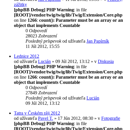
zážitky
[phpBB Debug] PHP Warning
: in file
[ROOT]/vendor/twig/twig/lib/Twig/Extension/Core.php
on line
1266
:
count(): Parameter must be an array or an
object that implements Countable
0
Odpovedí
28023
Zobrazení
Posledný príspevok
od užívateľa
Jan Papírník
11 Júl 2012, 15:55
Lednice 2012
od užívateľa
Lucián
» 09 Júl 2012, 13:12 » v
Diskusia
[phpBB Debug] PHP Warning
: in file
[ROOT]/vendor/twig/twig/lib/Twig/Extension/Core.php
on line
1266
:
count(): Parameter must be an array or an
object that implements Countable
0
Odpovedí
27849
Zobrazení
Posledný príspevok
od užívateľa
Lucián
09 Júl 2012, 13:12
Tatra v Českém ráji 2012
od užívateľa
Pavel T.
» 17 Jún 2012, 08:30 » v
Fotografie
[phpBB Debug] PHP Warning
: in file
[ROOT]/vendor/twig/twig/lib/Twig/Extension/Core.php