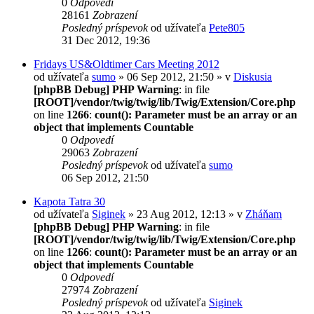
0
Odpovedí
28161
Zobrazení
Posledný príspevok
od užívateľa
Pete805
31 Dec 2012, 19:36
Fridays US&Oldtimer Cars Meeting 2012
od užívateľa
sumo
» 06 Sep 2012, 21:50 » v
Diskusia
[phpBB Debug] PHP Warning
: in file
[ROOT]/vendor/twig/twig/lib/Twig/Extension/Core.php
on line
1266
:
count(): Parameter must be an array or an
object that implements Countable
0
Odpovedí
29063
Zobrazení
Posledný príspevok
od užívateľa
sumo
06 Sep 2012, 21:50
Kapota Tatra 30
od užívateľa
Siginek
» 23 Aug 2012, 12:13 » v
Zháňam
[phpBB Debug] PHP Warning
: in file
[ROOT]/vendor/twig/twig/lib/Twig/Extension/Core.php
on line
1266
:
count(): Parameter must be an array or an
object that implements Countable
0
Odpovedí
27974
Zobrazení
Posledný príspevok
od užívateľa
Siginek