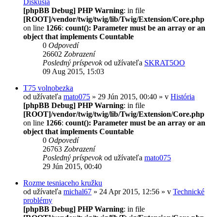
Diskusia
[phpBB Debug] PHP Warning
: in file
[ROOT]/vendor/twig/twig/lib/Twig/Extension/Core.php
on line
1266
:
count(): Parameter must be an array or an
object that implements Countable
0
Odpovedí
26602
Zobrazení
Posledný príspevok
od užívateľa
SKRAT5OO
09 Aug 2015, 15:03
T75 volnobezka
od užívateľa
mato075
» 29 Jún 2015, 00:40 » v
História
[phpBB Debug] PHP Warning
: in file
[ROOT]/vendor/twig/twig/lib/Twig/Extension/Core.php
on line
1266
:
count(): Parameter must be an array or an
object that implements Countable
0
Odpovedí
26763
Zobrazení
Posledný príspevok
od užívateľa
mato075
29 Jún 2015, 00:40
Rozme tesniaceho kružku
od užívateľa
michal67
» 24 Apr 2015, 12:56 » v
Technické
problémy
[phpBB Debug] PHP Warning
: in file