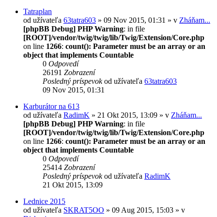
Tatraplan
od užívateľa
63tatra603
» 09 Nov 2015, 01:31 » v
Zháňam...
[phpBB Debug] PHP Warning
: in file
[ROOT]/vendor/twig/twig/lib/Twig/Extension/Core.php
on line
1266
:
count(): Parameter must be an array or an
object that implements Countable
0
Odpovedí
26191
Zobrazení
Posledný príspevok
od užívateľa
63tatra603
09 Nov 2015, 01:31
Karburátor na 613
od užívateľa
RadimK
» 21 Okt 2015, 13:09 » v
Zháňam...
[phpBB Debug] PHP Warning
: in file
[ROOT]/vendor/twig/twig/lib/Twig/Extension/Core.php
on line
1266
:
count(): Parameter must be an array or an
object that implements Countable
0
Odpovedí
25414
Zobrazení
Posledný príspevok
od užívateľa
RadimK
21 Okt 2015, 13:09
Lednice 2015
od užívateľa
SKRAT5OO
» 09 Aug 2015, 15:03 » v