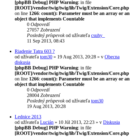
[phpBB Debug] PHP Warning
: in file
[ROOT]/vendor/twig/twig/lib/Twig/Extension/Core.php
on line
1266
:
count(): Parameter must be an array or an
object that implements Countable
0
Odpovedí
27057
Zobrazení
Posledný príspevok
od užívateľa
csuhy_
11 Sep 2013, 08:43
Riadenie Tatra 603 ?
od užívateľa
tom30
» 19 Aug 2013, 20:28 » v
Obecna
diskusia
[phpBB Debug] PHP Warning
: in file
[ROOT]/vendor/twig/twig/lib/Twig/Extension/Core.php
on line
1266
:
count(): Parameter must be an array or an
object that implements Countable
0
Odpovedí
28004
Zobrazení
Posledný príspevok
od užívateľa
tom30
19 Aug 2013, 20:28
Lednice 2013
od užívateľa
Lucián
» 10 Júl 2013, 22:23 » v
Diskusia
[phpBB Debug] PHP Warning
: in file
[ROOT]/vendor/twig/twig/lib/Twig/Extension/Core.php