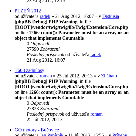
23 Aug 2012, 12:13
PLZEŇ 2012
od užívateľa
radek
» 21 Aug 2012, 16:07 » v
Diskusia
[phpBB Debug] PHP Warning
: in file
[ROOT]/vendor/twig/twig/lib/Twig/Extension/Core.php
on line
1266
:
count(): Parameter must be an array or an
object that implements Countable
0
Odpovedí
27590
Zobrazení
Posledný príspevok
od užívateľa
radek
21 Aug 2012, 16:07
T603 zadní osy
od užívateľa
roman
» 25 Júl 2012, 20:13 » v
Zháňam
[phpBB Debug] PHP Warning
: in file
[ROOT]/vendor/twig/twig/lib/Twig/Extension/Core.php
on line
1266
:
count(): Parameter must be an array or an
object that implements Countable
0
Odpovedí
27823
Zobrazení
Posledný príspevok
od užívateľa
roman
25 Júl 2012, 20:13
GO motory - Bučovice
od užívateľa
Jan Papírník
» 11 Júl 2012, 15:55 » v
Príbehy,