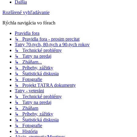
Ďalšia
Rozšírené vyhľadávanie
Rýchla navigácia vo fórach
Pravidla fora
↳ Pravidla fora - prosim precitat
Tatry 70-tych, 80-tych a 90-tych rokov
↳ Technické problémy
↳ Tatry na predaj
↳ Zháňam...
↳ Príbehy, zážitky
↳ Štatistická diskusia
↳ Fotografie
↳ Projekt TATRA dokumenty
Tatry - veteráni
↳ Technické problémy
↳ Tatry na predaj
↳ Zháňam
↳ Príbehy, zážitky
↳ Štatistická diskusia
↳ Fotografie
↳ História
Akcie, stretnutia/Meetings