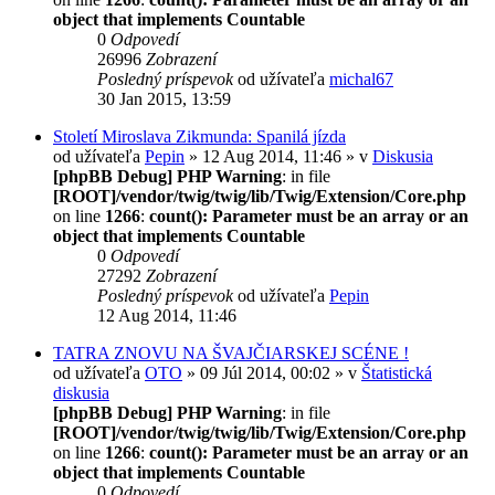
object that implements Countable
0
Odpovedí
26996
Zobrazení
Posledný príspevok
od užívateľa
michal67
30 Jan 2015, 13:59
Století Miroslava Zikmunda: Spanilá jízda
od užívateľa
Pepin
» 12 Aug 2014, 11:46 » v
Diskusia
[phpBB Debug] PHP Warning
: in file
[ROOT]/vendor/twig/twig/lib/Twig/Extension/Core.php
on line
1266
:
count(): Parameter must be an array or an
object that implements Countable
0
Odpovedí
27292
Zobrazení
Posledný príspevok
od užívateľa
Pepin
12 Aug 2014, 11:46
TATRA ZNOVU NA ŠVAJČIARSKEJ SCÉNE !
od užívateľa
OTO
» 09 Júl 2014, 00:02 » v
Štatistická
diskusia
[phpBB Debug] PHP Warning
: in file
[ROOT]/vendor/twig/twig/lib/Twig/Extension/Core.php
on line
1266
:
count(): Parameter must be an array or an
object that implements Countable
0
Odpovedí