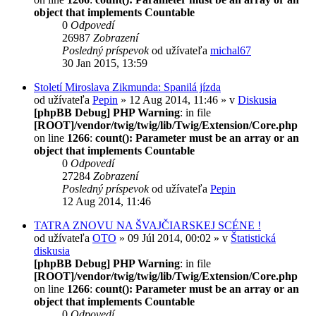
object that implements Countable
0
Odpovedí
26987
Zobrazení
Posledný príspevok
od užívateľa
michal67
30 Jan 2015, 13:59
Století Miroslava Zikmunda: Spanilá jízda
od užívateľa
Pepin
» 12 Aug 2014, 11:46 » v
Diskusia
[phpBB Debug] PHP Warning
: in file
[ROOT]/vendor/twig/twig/lib/Twig/Extension/Core.php
on line
1266
:
count(): Parameter must be an array or an
object that implements Countable
0
Odpovedí
27284
Zobrazení
Posledný príspevok
od užívateľa
Pepin
12 Aug 2014, 11:46
TATRA ZNOVU NA ŠVAJČIARSKEJ SCÉNE !
od užívateľa
OTO
» 09 Júl 2014, 00:02 » v
Štatistická
diskusia
[phpBB Debug] PHP Warning
: in file
[ROOT]/vendor/twig/twig/lib/Twig/Extension/Core.php
on line
1266
:
count(): Parameter must be an array or an
object that implements Countable
0
Odpovedí