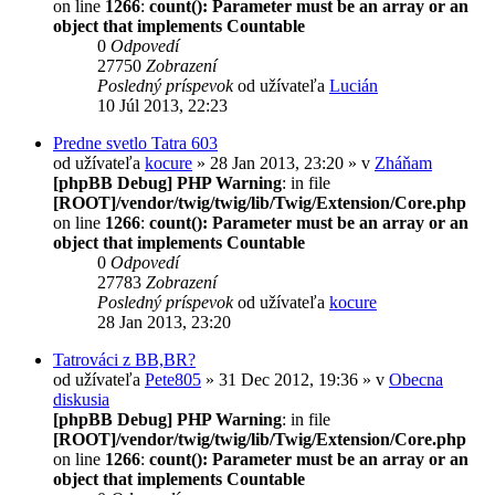
on line
1266
:
count(): Parameter must be an array or an
object that implements Countable
0
Odpovedí
27750
Zobrazení
Posledný príspevok
od užívateľa
Lucián
10 Júl 2013, 22:23
Predne svetlo Tatra 603
od užívateľa
kocure
» 28 Jan 2013, 23:20 » v
Zháňam
[phpBB Debug] PHP Warning
: in file
[ROOT]/vendor/twig/twig/lib/Twig/Extension/Core.php
on line
1266
:
count(): Parameter must be an array or an
object that implements Countable
0
Odpovedí
27783
Zobrazení
Posledný príspevok
od užívateľa
kocure
28 Jan 2013, 23:20
Tatrováci z BB,BR?
od užívateľa
Pete805
» 31 Dec 2012, 19:36 » v
Obecna
diskusia
[phpBB Debug] PHP Warning
: in file
[ROOT]/vendor/twig/twig/lib/Twig/Extension/Core.php
on line
1266
:
count(): Parameter must be an array or an
object that implements Countable