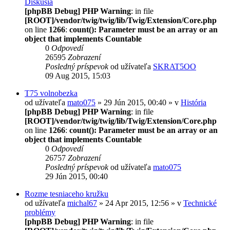
Diskusia
[phpBB Debug] PHP Warning
: in file
[ROOT]/vendor/twig/twig/lib/Twig/Extension/Core.php
on line
1266
:
count(): Parameter must be an array or an
object that implements Countable
0
Odpovedí
26595
Zobrazení
Posledný príspevok
od užívateľa
SKRAT5OO
09 Aug 2015, 15:03
T75 volnobezka
od užívateľa
mato075
» 29 Jún 2015, 00:40 » v
História
[phpBB Debug] PHP Warning
: in file
[ROOT]/vendor/twig/twig/lib/Twig/Extension/Core.php
on line
1266
:
count(): Parameter must be an array or an
object that implements Countable
0
Odpovedí
26757
Zobrazení
Posledný príspevok
od užívateľa
mato075
29 Jún 2015, 00:40
Rozme tesniaceho kružku
od užívateľa
michal67
» 24 Apr 2015, 12:56 » v
Technické
problémy
[phpBB Debug] PHP Warning
: in file