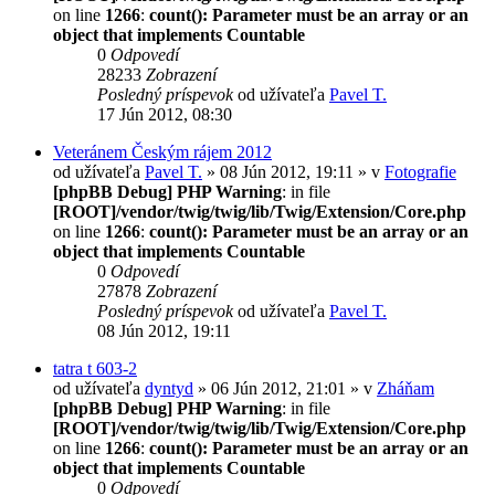
on line
1266
:
count(): Parameter must be an array or an
object that implements Countable
0
Odpovedí
28233
Zobrazení
Posledný príspevok
od užívateľa
Pavel T.
17 Jún 2012, 08:30
Veteránem Českým rájem 2012
od užívateľa
Pavel T.
» 08 Jún 2012, 19:11 » v
Fotografie
[phpBB Debug] PHP Warning
: in file
[ROOT]/vendor/twig/twig/lib/Twig/Extension/Core.php
on line
1266
:
count(): Parameter must be an array or an
object that implements Countable
0
Odpovedí
27878
Zobrazení
Posledný príspevok
od užívateľa
Pavel T.
08 Jún 2012, 19:11
tatra t 603-2
od užívateľa
dyntyd
» 06 Jún 2012, 21:01 » v
Zháňam
[phpBB Debug] PHP Warning
: in file
[ROOT]/vendor/twig/twig/lib/Twig/Extension/Core.php
on line
1266
:
count(): Parameter must be an array or an
object that implements Countable
0
Odpovedí