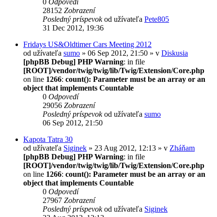
0
Odpovedí
28152
Zobrazení
Posledný príspevok
od užívateľa
Pete805
31 Dec 2012, 19:36
Fridays US&Oldtimer Cars Meeting 2012
od užívateľa
sumo
» 06 Sep 2012, 21:50 » v
Diskusia
[phpBB Debug] PHP Warning
: in file
[ROOT]/vendor/twig/twig/lib/Twig/Extension/Core.php
on line
1266
:
count(): Parameter must be an array or an
object that implements Countable
0
Odpovedí
29056
Zobrazení
Posledný príspevok
od užívateľa
sumo
06 Sep 2012, 21:50
Kapota Tatra 30
od užívateľa
Siginek
» 23 Aug 2012, 12:13 » v
Zháňam
[phpBB Debug] PHP Warning
: in file
[ROOT]/vendor/twig/twig/lib/Twig/Extension/Core.php
on line
1266
:
count(): Parameter must be an array or an
object that implements Countable
0
Odpovedí
27967
Zobrazení
Posledný príspevok
od užívateľa
Siginek