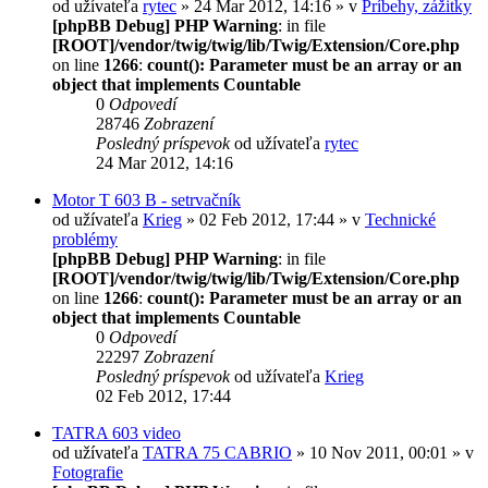
od užívateľa
rytec
» 24 Mar 2012, 14:16 » v
Príbehy, zážitky
[phpBB Debug] PHP Warning
: in file
[ROOT]/vendor/twig/twig/lib/Twig/Extension/Core.php
on line
1266
:
count(): Parameter must be an array or an
object that implements Countable
0
Odpovedí
28746
Zobrazení
Posledný príspevok
od užívateľa
rytec
24 Mar 2012, 14:16
Motor T 603 B - setrvačník
od užívateľa
Krieg
» 02 Feb 2012, 17:44 » v
Technické
problémy
[phpBB Debug] PHP Warning
: in file
[ROOT]/vendor/twig/twig/lib/Twig/Extension/Core.php
on line
1266
:
count(): Parameter must be an array or an
object that implements Countable
0
Odpovedí
22297
Zobrazení
Posledný príspevok
od užívateľa
Krieg
02 Feb 2012, 17:44
TATRA 603 video
od užívateľa
TATRA 75 CABRIO
» 10 Nov 2011, 00:01 » v
Fotografie