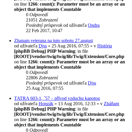
on line
1266
:
count(): Parameter must be an array or an
object that implements Countable
0
Odpovedí
21051
Zobrazení
Posledný príspevok
od užívateľa
Ondra
22 Feb 2017, 10:47
Zhanam veterana na tuto sobotu 27.august
od užívateľa
Djss
» 25 Aug 2016, 07:55 » v
História
[phpBB Debug] PHP Warning
: in file
[ROOT]/vendor/twig/twig/lib/Twig/Extension/Core.php
on line
1266
:
count(): Parameter must be an array or an
object that implements Countable
0
Odpovedí
22806
Zobrazení
Posledný príspevok
od užívateľa
Djss
25 Aug 2016, 07:55
TATRA 603-1, ´57 – přívod vzduchu kapotou
od užívateľa
Honzák
» 13 Aug 2016, 12:33 » v
Zháňam
[phpBB Debug] PHP Warning
: in file
[ROOT]/vendor/twig/twig/lib/Twig/Extension/Core.php
on line
1266
:
count(): Parameter must be an array or an
object that implements Countable
0
Odpovedí