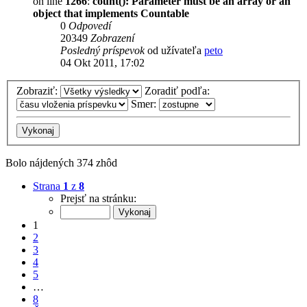
on line
1266
:
count(): Parameter must be an array or an
object that implements Countable
0
Odpovedí
20349
Zobrazení
Posledný príspevok
od užívateľa
peto
04 Okt 2011, 17:02
Zobraziť:
Zoradiť podľa:
Smer:
Bolo nájdených 374 zhôd
Strana
1
z
8
Prejsť na stránku:
1
2
3
4
5
…
8