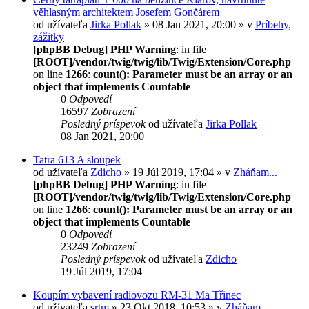
věhlasným architektem Josefem Gončárem
od užívateľa
Jirka Pollak
» 08 Jan 2021, 20:00 » v
Príbehy,
zážitky
[phpBB Debug] PHP Warning
: in file
[ROOT]/vendor/twig/twig/lib/Twig/Extension/Core.php
on line
1266
:
count(): Parameter must be an array or an
object that implements Countable
0
Odpovedí
16597
Zobrazení
Posledný príspevok
od užívateľa
Jirka Pollak
08 Jan 2021, 20:00
Tatra 613 A sloupek
od užívateľa
Zdicho
» 19 Júl 2019, 17:04 » v
Zháňam...
[phpBB Debug] PHP Warning
: in file
[ROOT]/vendor/twig/twig/lib/Twig/Extension/Core.php
on line
1266
:
count(): Parameter must be an array or an
object that implements Countable
0
Odpovedí
23249
Zobrazení
Posledný príspevok
od užívateľa
Zdicho
19 Júl 2019, 17:04
Koupím vybavení radiovozu RM-31 Ma Třinec
od užívateľa
srtm
» 23 Okt 2018, 10:53 » v
Zháňam...