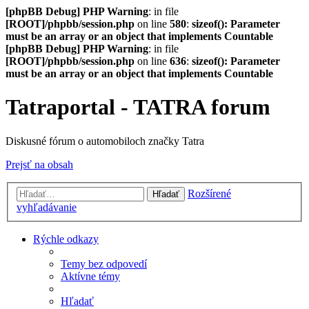
[phpBB Debug] PHP Warning
: in file
[ROOT]/phpbb/session.php
on line
580
:
sizeof(): Parameter
must be an array or an object that implements Countable
[phpBB Debug] PHP Warning
: in file
[ROOT]/phpbb/session.php
on line
636
:
sizeof(): Parameter
must be an array or an object that implements Countable
Tatraportal - TATRA forum
Diskusné fórum o automobiloch značky Tatra
Prejsť na obsah
Rozšírené
Hľadať
vyhľadávanie
Rýchle odkazy
Temy bez odpovedí
Aktívne témy
Hľadať