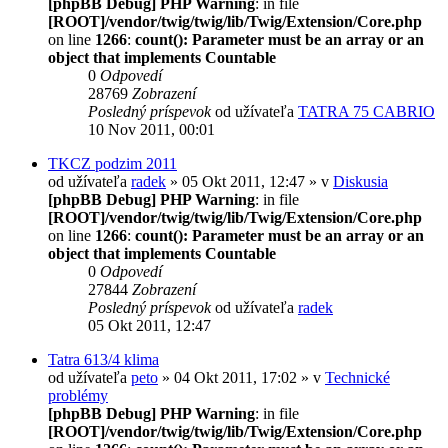
[phpBB Debug] PHP Warning
: in file
[ROOT]/vendor/twig/twig/lib/Twig/Extension/Core.php
on line
1266
:
count(): Parameter must be an array or an
object that implements Countable
0
Odpovedí
28769
Zobrazení
Posledný príspevok
od užívateľa
TATRA 75 CABRIO
10 Nov 2011, 00:01
TKCZ podzim 2011
od užívateľa
radek
» 05 Okt 2011, 12:47 » v
Diskusia
[phpBB Debug] PHP Warning
: in file
[ROOT]/vendor/twig/twig/lib/Twig/Extension/Core.php
on line
1266
:
count(): Parameter must be an array or an
object that implements Countable
0
Odpovedí
27844
Zobrazení
Posledný príspevok
od užívateľa
radek
05 Okt 2011, 12:47
Tatra 613/4 klima
od užívateľa
peto
» 04 Okt 2011, 17:02 » v
Technické
problémy
[phpBB Debug] PHP Warning
: in file
[ROOT]/vendor/twig/twig/lib/Twig/Extension/Core.php