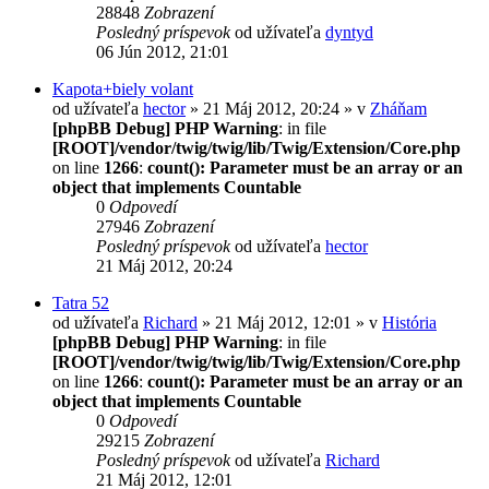
28848
Zobrazení
Posledný príspevok
od užívateľa
dyntyd
06 Jún 2012, 21:01
Kapota+biely volant
od užívateľa
hector
» 21 Máj 2012, 20:24 » v
Zháňam
[phpBB Debug] PHP Warning
: in file
[ROOT]/vendor/twig/twig/lib/Twig/Extension/Core.php
on line
1266
:
count(): Parameter must be an array or an
object that implements Countable
0
Odpovedí
27946
Zobrazení
Posledný príspevok
od užívateľa
hector
21 Máj 2012, 20:24
Tatra 52
od užívateľa
Richard
» 21 Máj 2012, 12:01 » v
História
[phpBB Debug] PHP Warning
: in file
[ROOT]/vendor/twig/twig/lib/Twig/Extension/Core.php
on line
1266
:
count(): Parameter must be an array or an
object that implements Countable
0
Odpovedí
29215
Zobrazení
Posledný príspevok
od užívateľa
Richard
21 Máj 2012, 12:01