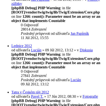
zážitky
[phpBB Debug] PHP Warning
: in file
[ROOT]/vendor/twig/twig/lib/Twig/Extension/Core.php
on line
1266
:
count(): Parameter must be an array or an
object that implements Countable
0
Odpovedí
28014
Zobrazení
Posledný príspevok
od užívateľa
Jan Papírník
11 Júl 2012, 15:55
Lednice 2012
od užívateľa
Lucián
» 09 Júl 2012, 13:12 » v
Diskusia
[phpBB Debug] PHP Warning
: in file
[ROOT]/vendor/twig/twig/lib/Twig/Extension/Core.php
on line
1266
:
count(): Parameter must be an array or an
object that implements Countable
0
Odpovedí
27841
Zobrazení
Posledný príspevok
od užívateľa
Lucián
09 Júl 2012, 13:12
Tatra v Českém ráji 2012
od užívateľa
Pavel T.
» 17 Jún 2012, 08:30 » v
Fotografie
[phpBB Debug] PHP Warning
: in file
[ROOT]/vendor/twig/twig/lib/Twig/Extension/Core.php