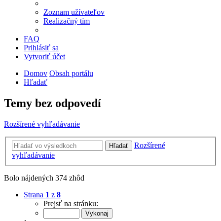
Zoznam užívateľov
Realizačný tím
FAQ
Prihlásiť sa
Vytvoriť účet
Domov
Obsah portálu
Hľadať
Temy bez odpovedí
Rozšírené vyhľadávanie
Rozšírené
Hľadať
vyhľadávanie
Bolo nájdených 374 zhôd
Strana
1
z
8
Prejsť na stránku: