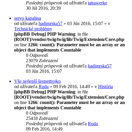
Posledný príspevok
od užívateľa
tatrawerke
30 Júl 2016, 20:39
servo kapalina
od užívateľa
hadimrska57
» 03 Jún 2016, 15:07 » v
Technické problémy
[phpBB Debug] PHP Warning
: in file
[ROOT]/vendor/twig/twig/lib/Twig/Extension/Core.php
on line
1266
:
count(): Parameter must be an array or an
object that implements Countable
0
Odpovedí
23079
Zobrazení
Posledný príspevok
od užívateľa
hadimrska57
03 Jún 2016, 15:07
Vše nejlepší šestsettrojko
od užívateľa
Ruda
» 09 Feb 2016, 14:49 » v
História
[phpBB Debug] PHP Warning
: in file
[ROOT]/vendor/twig/twig/lib/Twig/Extension/Core.php
on line
1266
:
count(): Parameter must be an array or an
object that implements Countable
0
Odpovedí
25418
Zobrazení
Posledný príspevok
od užívateľa
Ruda
09 Feb 2016, 14:49