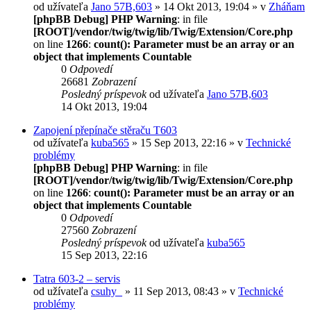
od užívateľa
Jano 57B,603
» 14 Okt 2013, 19:04 » v
Zháňam
[phpBB Debug] PHP Warning
: in file
[ROOT]/vendor/twig/twig/lib/Twig/Extension/Core.php
on line
1266
:
count(): Parameter must be an array or an
object that implements Countable
0
Odpovedí
26681
Zobrazení
Posledný príspevok
od užívateľa
Jano 57B,603
14 Okt 2013, 19:04
Zapojení přepínače stěraču T603
od užívateľa
kuba565
» 15 Sep 2013, 22:16 » v
Technické
problémy
[phpBB Debug] PHP Warning
: in file
[ROOT]/vendor/twig/twig/lib/Twig/Extension/Core.php
on line
1266
:
count(): Parameter must be an array or an
object that implements Countable
0
Odpovedí
27560
Zobrazení
Posledný príspevok
od užívateľa
kuba565
15 Sep 2013, 22:16
Tatra 603-2 – servis
od užívateľa
csuhy_
» 11 Sep 2013, 08:43 » v
Technické
problémy