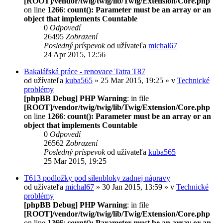
[ROOT]/vendor/twig/twig/lib/Twig/Extension/Core.php
on line
1266
:
count(): Parameter must be an array or an
object that implements Countable
0
Odpovedí
26495
Zobrazení
Posledný príspevok
od užívateľa
michal67
24 Apr 2015, 12:56
Bakalářská práce - renovace Tatra T87
od užívateľa
kuba565
» 25 Mar 2015, 19:25 » v
Technické
problémy
[phpBB Debug] PHP Warning
: in file
[ROOT]/vendor/twig/twig/lib/Twig/Extension/Core.php
on line
1266
:
count(): Parameter must be an array or an
object that implements Countable
0
Odpovedí
26562
Zobrazení
Posledný príspevok
od užívateľa
kuba565
25 Mar 2015, 19:25
T613 podložky pod silenbloky zadnej nápravy
od užívateľa
michal67
» 30 Jan 2015, 13:59 » v
Technické
problémy
[phpBB Debug] PHP Warning
: in file
[ROOT]/vendor/twig/twig/lib/Twig/Extension/Core.php
on line
1266
:
count(): Parameter must be an array or an