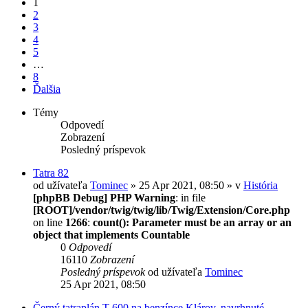
1
2
3
4
5
…
8
Ďalšia
Témy
Odpovedí
Zobrazení
Posledný príspevok
Tatra 82
od užívateľa
Tominec
» 25 Apr 2021, 08:50 » v
História
[phpBB Debug] PHP Warning
: in file
[ROOT]/vendor/twig/twig/lib/Twig/Extension/Core.php
on line
1266
:
count(): Parameter must be an array or an
object that implements Countable
0
Odpovedí
16110
Zobrazení
Posledný príspevok
od užívateľa
Tominec
25 Apr 2021, 08:50
Černý tatraplán T 600 na benzínce Klárov, navrhnuté