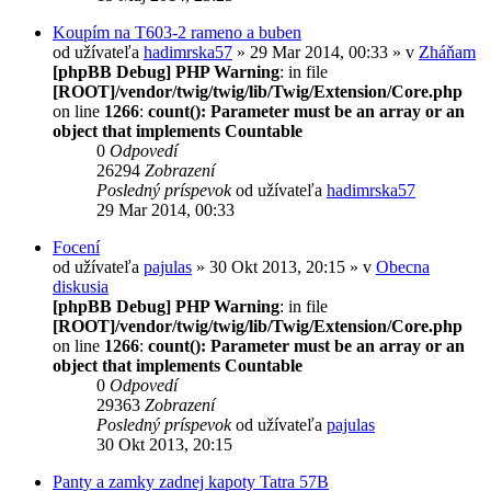
Koupím na T603-2 rameno a buben
od užívateľa
hadimrska57
» 29 Mar 2014, 00:33 » v
Zháňam
[phpBB Debug] PHP Warning
: in file
[ROOT]/vendor/twig/twig/lib/Twig/Extension/Core.php
on line
1266
:
count(): Parameter must be an array or an
object that implements Countable
0
Odpovedí
26294
Zobrazení
Posledný príspevok
od užívateľa
hadimrska57
29 Mar 2014, 00:33
Focení
od užívateľa
pajulas
» 30 Okt 2013, 20:15 » v
Obecna
diskusia
[phpBB Debug] PHP Warning
: in file
[ROOT]/vendor/twig/twig/lib/Twig/Extension/Core.php
on line
1266
:
count(): Parameter must be an array or an
object that implements Countable
0
Odpovedí
29363
Zobrazení
Posledný príspevok
od užívateľa
pajulas
30 Okt 2013, 20:15
Panty a zamky zadnej kapoty Tatra 57B