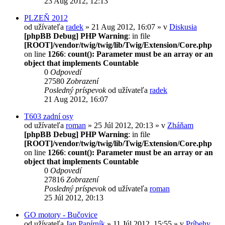
23 Aug 2012, 12:13
PLZEŇ 2012
od užívateľa
radek
» 21 Aug 2012, 16:07 » v
Diskusia
[phpBB Debug] PHP Warning
: in file
[ROOT]/vendor/twig/twig/lib/Twig/Extension/Core.php
on line
1266
:
count(): Parameter must be an array or an
object that implements Countable
0
Odpovedí
27580
Zobrazení
Posledný príspevok
od užívateľa
radek
21 Aug 2012, 16:07
T603 zadní osy
od užívateľa
roman
» 25 Júl 2012, 20:13 » v
Zháňam
[phpBB Debug] PHP Warning
: in file
[ROOT]/vendor/twig/twig/lib/Twig/Extension/Core.php
on line
1266
:
count(): Parameter must be an array or an
object that implements Countable
0
Odpovedí
27816
Zobrazení
Posledný príspevok
od užívateľa
roman
25 Júl 2012, 20:13
GO motory - Bučovice
od užívateľa
Jan Papírník
» 11 Júl 2012, 15:55 » v
Príbehy,