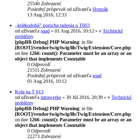
25540
Zobrazení
Posledný príspevok
od užívateľa
Honzák
13 Aug 2016, 12:33
,,krátkodobá" porucha radenia u T603
od užívateľa
sqad
» 01 Aug 2016, 10:12 » v
Technické
problémy
[phpBB Debug] PHP Warning
: in file
[ROOT]/vendor/twig/twig/lib/Twig/Extension/Core.php
on line
1266
:
count(): Parameter must be an array or an
object that implements Countable
0
Odpovedí
21511
Zobrazení
Posledný príspevok
od užívateľa
sqad
01 Aug 2016, 10:12
Kola na T 613
od užívateľa
tatrawerke
» 30 Júl 2016, 20:39 » v
Technické
problémy
[phpBB Debug] PHP Warning
: in file
[ROOT]/vendor/twig/twig/lib/Twig/Extension/Core.php
on line
1266
:
count(): Parameter must be an array or an
object that implements Countable
0
Odpovedí
22273
Zobrazení