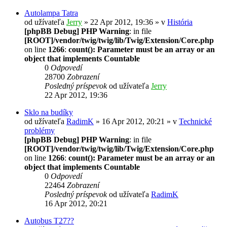
Autolampa Tatra
od užívateľa
Jerry
» 22 Apr 2012, 19:36 » v
História
[phpBB Debug] PHP Warning
: in file
[ROOT]/vendor/twig/twig/lib/Twig/Extension/Core.php
on line
1266
:
count(): Parameter must be an array or an
object that implements Countable
0
Odpovedí
28700
Zobrazení
Posledný príspevok
od užívateľa
Jerry
22 Apr 2012, 19:36
Sklo na budíky
od užívateľa
RadimK
» 16 Apr 2012, 20:21 » v
Technické
problémy
[phpBB Debug] PHP Warning
: in file
[ROOT]/vendor/twig/twig/lib/Twig/Extension/Core.php
on line
1266
:
count(): Parameter must be an array or an
object that implements Countable
0
Odpovedí
22464
Zobrazení
Posledný príspevok
od užívateľa
RadimK
16 Apr 2012, 20:21
Autobus T27??