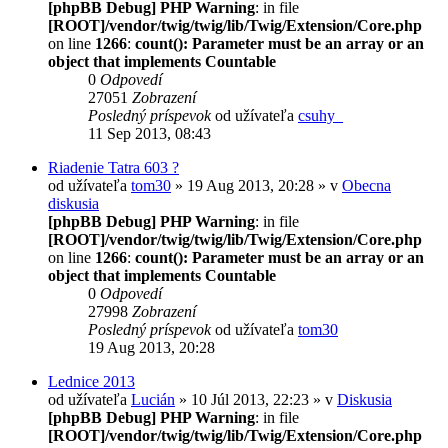
[phpBB Debug] PHP Warning
: in file
[ROOT]/vendor/twig/twig/lib/Twig/Extension/Core.php
on line
1266
:
count(): Parameter must be an array or an
object that implements Countable
0
Odpovedí
27051
Zobrazení
Posledný príspevok
od užívateľa
csuhy_
11 Sep 2013, 08:43
Riadenie Tatra 603 ?
od užívateľa
tom30
» 19 Aug 2013, 20:28 » v
Obecna
diskusia
[phpBB Debug] PHP Warning
: in file
[ROOT]/vendor/twig/twig/lib/Twig/Extension/Core.php
on line
1266
:
count(): Parameter must be an array or an
object that implements Countable
0
Odpovedí
27998
Zobrazení
Posledný príspevok
od užívateľa
tom30
19 Aug 2013, 20:28
Lednice 2013
od užívateľa
Lucián
» 10 Júl 2013, 22:23 » v
Diskusia
[phpBB Debug] PHP Warning
: in file
[ROOT]/vendor/twig/twig/lib/Twig/Extension/Core.php