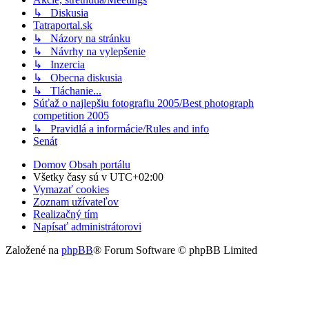
↳ Diskusia
Tatraportal.sk
↳ Názory na stránku
↳ Návrhy na vylepšenie
↳ Inzercia
↳ Obecna diskusia
↳ Tláchanie...
Súťaž o najlepšiu fotografiu 2005/Best photograph
competition 2005
↳ Pravidlá a informácie/Rules and info
Senát
Domov
Obsah portálu
Všetky časy sú v
UTC+02:00
Vymazať cookies
Zoznam užívateľov
Realizačný tím
Napísať administrátorovi
Založené na
phpBB
® Forum Software © phpBB Limited