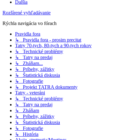
Ďalšia
Rozšírené vyhľadávanie
Rýchla navigácia vo fórach
Pravidla fora
↳ Pravidla fora - prosim precitat
Tatry 70-tych, 80-tych a 90-tych rokov
↳ Technické problémy
↳ Tatry na predaj
↳ Zháňam...
↳ Príbehy, zážitky
↳ Štatistická diskusia
↳ Fotografie
↳ Projekt TATRA dokumenty
Tatry - veteráni
↳ Technické problémy
↳ Tatry na predaj
↳ Zháňam
↳ Príbehy, zážitky
↳ Štatistická diskusia
↳ Fotografie
↳ História
Akcie, stretnutia/Meetings