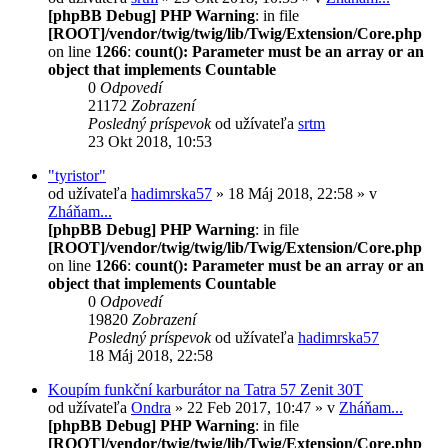
[phpBB Debug] PHP Warning
: in file
[ROOT]/vendor/twig/twig/lib/Twig/Extension/Core.php
on line
1266
:
count(): Parameter must be an array or an
object that implements Countable
0
Odpovedí
21172
Zobrazení
Posledný príspevok
od užívateľa
srtm
23 Okt 2018, 10:53
"tyristor"
od užívateľa
hadimrska57
» 18 Máj 2018, 22:58 » v
Zháňam...
[phpBB Debug] PHP Warning
: in file
[ROOT]/vendor/twig/twig/lib/Twig/Extension/Core.php
on line
1266
:
count(): Parameter must be an array or an
object that implements Countable
0
Odpovedí
19820
Zobrazení
Posledný príspevok
od užívateľa
hadimrska57
18 Máj 2018, 22:58
Koupím funkční karburátor na Tatra 57 Zenit 30T
od užívateľa
Ondra
» 22 Feb 2017, 10:47 » v
Zháňam...
[phpBB Debug] PHP Warning
: in file
[ROOT]/vendor/twig/twig/lib/Twig/Extension/Core.php