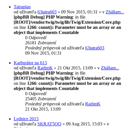
Tatraplan
od užívateľa
63tatra603
» 09 Nov 2015, 01:31 » v
Zháňam...
[phpBB Debug] PHP Warning
: in file
[ROOT]/vendor/twig/twig/lib/Twig/Extension/Core.php
on line
1266
:
count(): Parameter must be an array or an
object that implements Countable
0
Odpovedí
26181
Zobrazení
Posledný príspevok
od užívateľa
63tatra603
09 Nov 2015, 01:31
Karburátor na 613
od užívateľa
RadimK
» 21 Okt 2015, 13:09 » v
Zháňam...
[phpBB Debug] PHP Warning
: in file
[ROOT]/vendor/twig/twig/lib/Twig/Extension/Core.php
on line
1266
:
count(): Parameter must be an array or an
object that implements Countable
0
Odpovedí
25405
Zobrazení
Posledný príspevok
od užívateľa
RadimK
21 Okt 2015, 13:09
Lednice 2015
od užívateľa
SKRAT5OO
» 09 Aug 2015, 15:03 » v