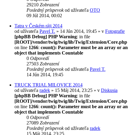
29210
Zobrazení
Posledný príspevok
od užívateľa
OTO
09 Júl 2014, 00:02
Tatra v Českém ráji 2014
od užívateľa
Pavel T.
» 14 Jún 2014, 19:45 » v
Fotografie
[phpBB Debug] PHP Warning
: in file
[ROOT]/vendor/twig/twig/lib/Twig/Extension/Core.php
on line
1266
:
count(): Parameter must be an array or an
object that implements Countable
0
Odpovedí
27503
Zobrazení
Posledný príspevok
od užívateľa
Pavel T.
14 Jún 2014, 19:45
TRUCK TRIAL MILOVICE 2014
od užívateľa
radek
» 15 Máj 2014, 23:25 » v
Diskusia
[phpBB Debug] PHP Warning
: in file
[ROOT]/vendor/twig/twig/lib/Twig/Extension/Core.php
on line
1266
:
count(): Parameter must be an array or an
object that implements Countable
0
Odpovedí
27089
Zobrazení
Posledný príspevok
od užívateľa
radek
15 Máj 2014, 23:25