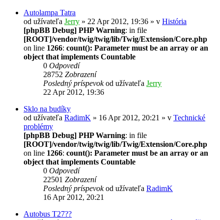
Autolampa Tatra
od užívateľa
Jerry
» 22 Apr 2012, 19:36 » v
História
[phpBB Debug] PHP Warning
: in file
[ROOT]/vendor/twig/twig/lib/Twig/Extension/Core.php
on line
1266
:
count(): Parameter must be an array or an
object that implements Countable
0
Odpovedí
28752
Zobrazení
Posledný príspevok
od užívateľa
Jerry
22 Apr 2012, 19:36
Sklo na budíky
od užívateľa
RadimK
» 16 Apr 2012, 20:21 » v
Technické
problémy
[phpBB Debug] PHP Warning
: in file
[ROOT]/vendor/twig/twig/lib/Twig/Extension/Core.php
on line
1266
:
count(): Parameter must be an array or an
object that implements Countable
0
Odpovedí
22501
Zobrazení
Posledný príspevok
od užívateľa
RadimK
16 Apr 2012, 20:21
Autobus T27??