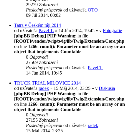
29279
Zobrazení
Posledný príspevok
od užívateľa
OTO
09 Júl 2014, 00:02
Tatra v Českém ráji 2014
od užívateľa
Pavel T.
» 14 Jún 2014, 19:45 » v
Fotografie
[phpBB Debug] PHP Warning
: in file
[ROOT]/vendor/twig/twig/lib/Twig/Extension/Core.php
on line
1266
:
count(): Parameter must be an array or an
object that implements Countable
0
Odpovedí
27569
Zobrazení
Posledný príspevok
od užívateľa
Pavel T.
14 Jún 2014, 19:45
TRUCK TRIAL MILOVICE 2014
od užívateľa
radek
» 15 Máj 2014, 23:25 » v
Diskusia
[phpBB Debug] PHP Warning
: in file
[ROOT]/vendor/twig/twig/lib/Twig/Extension/Core.php
on line
1266
:
count(): Parameter must be an array or an
object that implements Countable
0
Odpovedí
27155
Zobrazení
Posledný príspevok
od užívateľa
radek
15 Máj 2014, 23:25