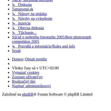
↳ Diskusia
Tatraportal.sk
↳ Názory na stránku
↳ Návrhy na vylepšenie
↳ Inzercia
↳ Obecna diskusia
↳ Tláchanie...
Súťaž o najlepšiu fotografiu 2005/Best photograph
competition 2005
↳ Pravidlá a informácie/Rules and info
Senát
Domov
Obsah portálu
Všetky časy sú v
UTC+02:00
Vymazať cookies
Zoznam užívateľov
Realizačný tím
Napísať administrátorovi
Založené na
phpBB
® Forum Software © phpBB Limited