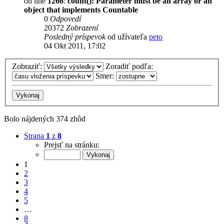
on line
1266
:
count(): Parameter must be an array or an
object that implements Countable
0
Odpovedí
20372
Zobrazení
Posledný príspevok
od užívateľa
peto
04 Okt 2011, 17:02
Zobraziť:
Zoradiť podľa:
Smer:
Bolo nájdených 374 zhôd
Strana
1
z
8
Prejsť na stránku:
1
2
3
4
5
…
8