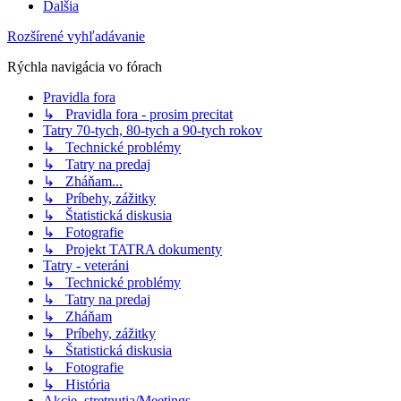
Ďalšia
Rozšírené vyhľadávanie
Rýchla navigácia vo fórach
Pravidla fora
↳ Pravidla fora - prosim precitat
Tatry 70-tych, 80-tych a 90-tych rokov
↳ Technické problémy
↳ Tatry na predaj
↳ Zháňam...
↳ Príbehy, zážitky
↳ Štatistická diskusia
↳ Fotografie
↳ Projekt TATRA dokumenty
Tatry - veteráni
↳ Technické problémy
↳ Tatry na predaj
↳ Zháňam
↳ Príbehy, zážitky
↳ Štatistická diskusia
↳ Fotografie
↳ História
Akcie, stretnutia/Meetings