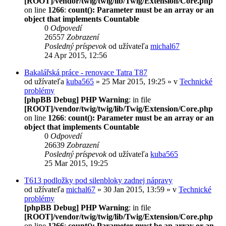
[ROOT]/vendor/twig/twig/lib/Twig/Extension/Core.php
on line
1266
:
count(): Parameter must be an array or an
object that implements Countable
0
Odpovedí
26557
Zobrazení
Posledný príspevok
od užívateľa
michal67
24 Apr 2015, 12:56
Bakalářská práce - renovace Tatra T87
od užívateľa
kuba565
» 25 Mar 2015, 19:25 » v
Technické
problémy
[phpBB Debug] PHP Warning
: in file
[ROOT]/vendor/twig/twig/lib/Twig/Extension/Core.php
on line
1266
:
count(): Parameter must be an array or an
object that implements Countable
0
Odpovedí
26639
Zobrazení
Posledný príspevok
od užívateľa
kuba565
25 Mar 2015, 19:25
T613 podložky pod silenbloky zadnej nápravy
od užívateľa
michal67
» 30 Jan 2015, 13:59 » v
Technické
problémy
[phpBB Debug] PHP Warning
: in file
[ROOT]/vendor/twig/twig/lib/Twig/Extension/Core.php
on line
1266
:
count(): Parameter must be an array or an