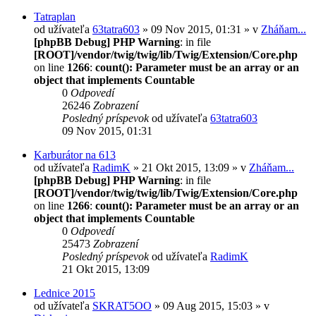
Tatraplan
od užívateľa
63tatra603
» 09 Nov 2015, 01:31 » v
Zháňam...
[phpBB Debug] PHP Warning
: in file
[ROOT]/vendor/twig/twig/lib/Twig/Extension/Core.php
on line
1266
:
count(): Parameter must be an array or an
object that implements Countable
0
Odpovedí
26246
Zobrazení
Posledný príspevok
od užívateľa
63tatra603
09 Nov 2015, 01:31
Karburátor na 613
od užívateľa
RadimK
» 21 Okt 2015, 13:09 » v
Zháňam...
[phpBB Debug] PHP Warning
: in file
[ROOT]/vendor/twig/twig/lib/Twig/Extension/Core.php
on line
1266
:
count(): Parameter must be an array or an
object that implements Countable
0
Odpovedí
25473
Zobrazení
Posledný príspevok
od užívateľa
RadimK
21 Okt 2015, 13:09
Lednice 2015
od užívateľa
SKRAT5OO
» 09 Aug 2015, 15:03 » v