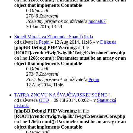
object that implements Countable
0
Odpovedí
27046
Zobrazení
Posledný príspevok
od užívateľa
michal67
30 Jan 2015, 13:59
Století Miroslava Zikmunda: Spanilá jízda
od užívateľa
Pepin
» 12 Aug 2014, 11:46 » v
Diskusia
[phpBB Debug] PHP Warning
: in file
[ROOT]/vendor/twig/twig/lib/Twig/Extension/Core.php
on line
1266
:
count(): Parameter must be an array or an
object that implements Countable
0
Odpovedí
27347
Zobrazení
Posledný príspevok
od užívateľa
Pepin
12 Aug 2014, 11:46
TATRA ZNOVU NA ŠVAJČIARSKEJ SCÉNE !
od užívateľa
OTO
» 09 Júl 2014, 00:02 » v
Štatistická
diskusia
[phpBB Debug] PHP Warning
: in file
[ROOT]/vendor/twig/twig/lib/Twig/Extension/Core.php
on line
1266
:
count(): Parameter must be an array or an
object that implements Countable
0
Odpovedí