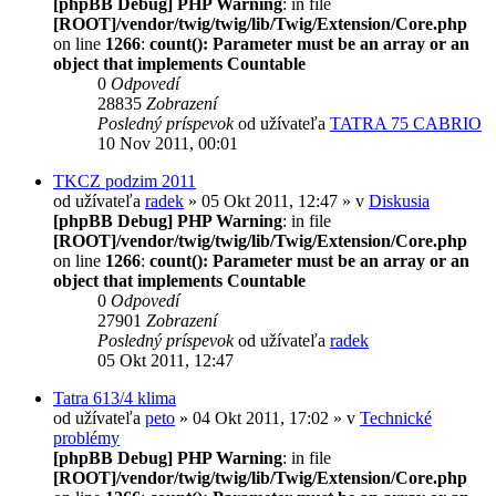
[phpBB Debug] PHP Warning
: in file
[ROOT]/vendor/twig/twig/lib/Twig/Extension/Core.php
on line
1266
:
count(): Parameter must be an array or an
object that implements Countable
0
Odpovedí
28835
Zobrazení
Posledný príspevok
od užívateľa
TATRA 75 CABRIO
10 Nov 2011, 00:01
TKCZ podzim 2011
od užívateľa
radek
» 05 Okt 2011, 12:47 » v
Diskusia
[phpBB Debug] PHP Warning
: in file
[ROOT]/vendor/twig/twig/lib/Twig/Extension/Core.php
on line
1266
:
count(): Parameter must be an array or an
object that implements Countable
0
Odpovedí
27901
Zobrazení
Posledný príspevok
od užívateľa
radek
05 Okt 2011, 12:47
Tatra 613/4 klima
od užívateľa
peto
» 04 Okt 2011, 17:02 » v
Technické
problémy
[phpBB Debug] PHP Warning
: in file
[ROOT]/vendor/twig/twig/lib/Twig/Extension/Core.php