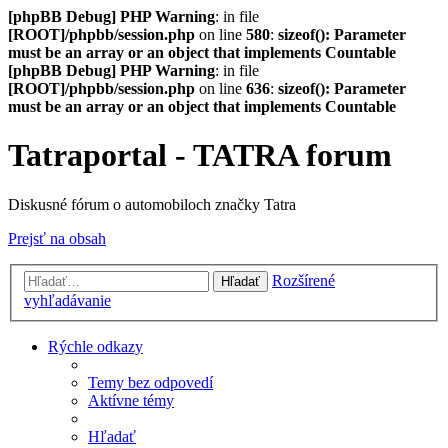
[phpBB Debug] PHP Warning
: in file
[ROOT]/phpbb/session.php
on line
580
:
sizeof(): Parameter
must be an array or an object that implements Countable
[phpBB Debug] PHP Warning
: in file
[ROOT]/phpbb/session.php
on line
636
:
sizeof(): Parameter
must be an array or an object that implements Countable
Tatraportal - TATRA forum
Diskusné fórum o automobiloch značky Tatra
Prejsť na obsah
Rozšírené
Hľadať
vyhľadávanie
Rýchle odkazy
Temy bez odpovedí
Aktívne témy
Hľadať