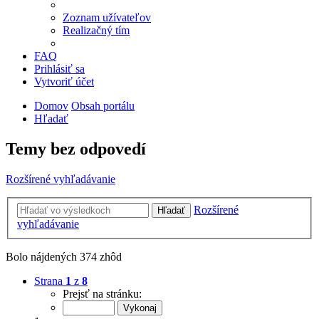
Zoznam užívateľov
Realizačný tím
FAQ
Prihlásiť sa
Vytvoriť účet
Domov
Obsah portálu
Hľadať
Temy bez odpovedí
Rozšírené vyhľadávanie
Rozšírené
Hľadať
vyhľadávanie
Bolo nájdených 374 zhôd
Strana
1
z
8
Prejsť na stránku: