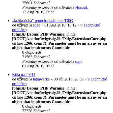
25601
Zobrazení
Posledný príspevok
od užívateľa
Honzák
13 Aug 2016, 12:33
,,krátkodobá" porucha radenia u T603
od užívateľa
sqad
» 01 Aug 2016, 10:12 » v
Technické
problémy
[phpBB Debug] PHP Warning
: in file
[ROOT]/vendor/twig/twig/lib/Twig/Extension/Core.php
on line
1266
:
count(): Parameter must be an array or an
object that implements Countable
0
Odpovedí
21563
Zobrazení
Posledný príspevok
od užívateľa
sqad
01 Aug 2016, 10:12
Kola na T 613
od užívateľa
tatrawerke
» 30 Júl 2016, 20:39 » v
Technické
problémy
[phpBB Debug] PHP Warning
: in file
[ROOT]/vendor/twig/twig/lib/Twig/Extension/Core.php
on line
1266
:
count(): Parameter must be an array or an
object that implements Countable
0
Odpovedí
22328
Zobrazení