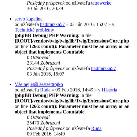
Posledný príspevok
od užívateľa
tatrawerke
30 Júl 2016, 20:39
servo kapalina
od užívateľa
hadimrska57
» 03 Jún 2016, 15:07 » v
Technické problémy
[phpBB Debug] PHP Warning
: in file
[ROOT]/vendor/twig/twig/lib/Twig/Extension/Core.php
on line
1266
:
count(): Parameter must be an array or an
object that implements Countable
0
Odpovedí
23144
Zobrazení
Posledný príspevok
od užívateľa
hadimrska57
03 Jún 2016, 15:07
Vše nejlepší šestsettrojko
od užívateľa
Ruda
» 09 Feb 2016, 14:49 » v
História
[phpBB Debug] PHP Warning
: in file
[ROOT]/vendor/twig/twig/lib/Twig/Extension/Core.php
on line
1266
:
count(): Parameter must be an array or an
object that implements Countable
0
Odpovedí
25470
Zobrazení
Posledný príspevok
od užívateľa
Ruda
09 Feb 2016, 14:49