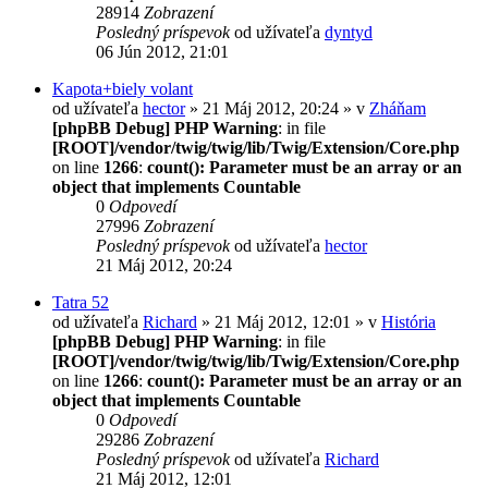
28914
Zobrazení
Posledný príspevok
od užívateľa
dyntyd
06 Jún 2012, 21:01
Kapota+biely volant
od užívateľa
hector
» 21 Máj 2012, 20:24 » v
Zháňam
[phpBB Debug] PHP Warning
: in file
[ROOT]/vendor/twig/twig/lib/Twig/Extension/Core.php
on line
1266
:
count(): Parameter must be an array or an
object that implements Countable
0
Odpovedí
27996
Zobrazení
Posledný príspevok
od užívateľa
hector
21 Máj 2012, 20:24
Tatra 52
od užívateľa
Richard
» 21 Máj 2012, 12:01 » v
História
[phpBB Debug] PHP Warning
: in file
[ROOT]/vendor/twig/twig/lib/Twig/Extension/Core.php
on line
1266
:
count(): Parameter must be an array or an
object that implements Countable
0
Odpovedí
29286
Zobrazení
Posledný príspevok
od užívateľa
Richard
21 Máj 2012, 12:01