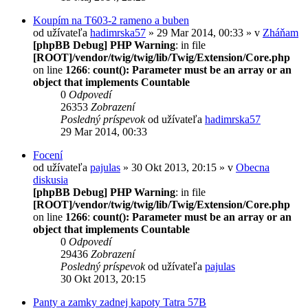
Koupím na T603-2 rameno a buben
od užívateľa
hadimrska57
» 29 Mar 2014, 00:33 » v
Zháňam
[phpBB Debug] PHP Warning
: in file
[ROOT]/vendor/twig/twig/lib/Twig/Extension/Core.php
on line
1266
:
count(): Parameter must be an array or an
object that implements Countable
0
Odpovedí
26353
Zobrazení
Posledný príspevok
od užívateľa
hadimrska57
29 Mar 2014, 00:33
Focení
od užívateľa
pajulas
» 30 Okt 2013, 20:15 » v
Obecna
diskusia
[phpBB Debug] PHP Warning
: in file
[ROOT]/vendor/twig/twig/lib/Twig/Extension/Core.php
on line
1266
:
count(): Parameter must be an array or an
object that implements Countable
0
Odpovedí
29436
Zobrazení
Posledný príspevok
od užívateľa
pajulas
30 Okt 2013, 20:15
Panty a zamky zadnej kapoty Tatra 57B