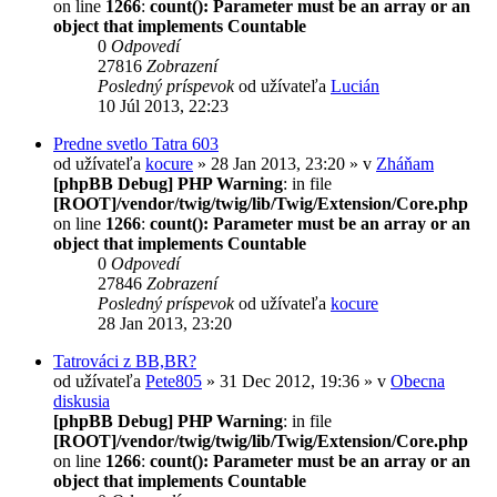
on line
1266
:
count(): Parameter must be an array or an
object that implements Countable
0
Odpovedí
27816
Zobrazení
Posledný príspevok
od užívateľa
Lucián
10 Júl 2013, 22:23
Predne svetlo Tatra 603
od užívateľa
kocure
» 28 Jan 2013, 23:20 » v
Zháňam
[phpBB Debug] PHP Warning
: in file
[ROOT]/vendor/twig/twig/lib/Twig/Extension/Core.php
on line
1266
:
count(): Parameter must be an array or an
object that implements Countable
0
Odpovedí
27846
Zobrazení
Posledný príspevok
od užívateľa
kocure
28 Jan 2013, 23:20
Tatrováci z BB,BR?
od užívateľa
Pete805
» 31 Dec 2012, 19:36 » v
Obecna
diskusia
[phpBB Debug] PHP Warning
: in file
[ROOT]/vendor/twig/twig/lib/Twig/Extension/Core.php
on line
1266
:
count(): Parameter must be an array or an
object that implements Countable