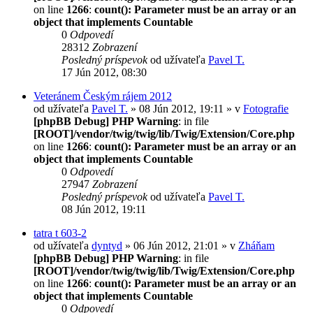
on line
1266
:
count(): Parameter must be an array or an
object that implements Countable
0
Odpovedí
28312
Zobrazení
Posledný príspevok
od užívateľa
Pavel T.
17 Jún 2012, 08:30
Veteránem Českým rájem 2012
od užívateľa
Pavel T.
» 08 Jún 2012, 19:11 » v
Fotografie
[phpBB Debug] PHP Warning
: in file
[ROOT]/vendor/twig/twig/lib/Twig/Extension/Core.php
on line
1266
:
count(): Parameter must be an array or an
object that implements Countable
0
Odpovedí
27947
Zobrazení
Posledný príspevok
od užívateľa
Pavel T.
08 Jún 2012, 19:11
tatra t 603-2
od užívateľa
dyntyd
» 06 Jún 2012, 21:01 » v
Zháňam
[phpBB Debug] PHP Warning
: in file
[ROOT]/vendor/twig/twig/lib/Twig/Extension/Core.php
on line
1266
:
count(): Parameter must be an array or an
object that implements Countable
0
Odpovedí