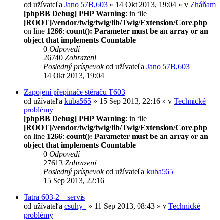
od užívateľa
Jano 57B,603
» 14 Okt 2013, 19:04 » v
Zháňam
[phpBB Debug] PHP Warning
: in file
[ROOT]/vendor/twig/twig/lib/Twig/Extension/Core.php
on line
1266
:
count(): Parameter must be an array or an
object that implements Countable
0
Odpovedí
26740
Zobrazení
Posledný príspevok
od užívateľa
Jano 57B,603
14 Okt 2013, 19:04
Zapojení přepínače stěraču T603
od užívateľa
kuba565
» 15 Sep 2013, 22:16 » v
Technické
problémy
[phpBB Debug] PHP Warning
: in file
[ROOT]/vendor/twig/twig/lib/Twig/Extension/Core.php
on line
1266
:
count(): Parameter must be an array or an
object that implements Countable
0
Odpovedí
27613
Zobrazení
Posledný príspevok
od užívateľa
kuba565
15 Sep 2013, 22:16
Tatra 603-2 – servis
od užívateľa
csuhy_
» 11 Sep 2013, 08:43 » v
Technické
problémy