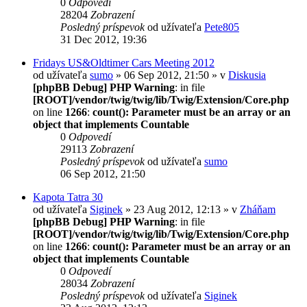
0
Odpovedí
28204
Zobrazení
Posledný príspevok
od užívateľa
Pete805
31 Dec 2012, 19:36
Fridays US&Oldtimer Cars Meeting 2012
od užívateľa
sumo
» 06 Sep 2012, 21:50 » v
Diskusia
[phpBB Debug] PHP Warning
: in file
[ROOT]/vendor/twig/twig/lib/Twig/Extension/Core.php
on line
1266
:
count(): Parameter must be an array or an
object that implements Countable
0
Odpovedí
29113
Zobrazení
Posledný príspevok
od užívateľa
sumo
06 Sep 2012, 21:50
Kapota Tatra 30
od užívateľa
Siginek
» 23 Aug 2012, 12:13 » v
Zháňam
[phpBB Debug] PHP Warning
: in file
[ROOT]/vendor/twig/twig/lib/Twig/Extension/Core.php
on line
1266
:
count(): Parameter must be an array or an
object that implements Countable
0
Odpovedí
28034
Zobrazení
Posledný príspevok
od užívateľa
Siginek