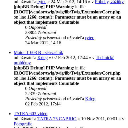
od užívateľa
rytec
» 24 Mar 2012, 14:16 » v
Príbehy, zážitky
[phpBB Debug] PHP Warning
: in file
[ROOT]/vendor/twig/twig/lib/Twig/Extension/Core.php
on line
1266
:
count(): Parameter must be an array or an
object that implements Countable
0
Odpovedí
28804
Zobrazení
Posledný príspevok
od užívateľa
rytec
24 Mar 2012, 14:16
Motor T 603 B - setrvačník
od užívateľa
Krieg
» 02 Feb 2012, 17:44 » v
Technické
problémy
[phpBB Debug] PHP Warning
: in file
[ROOT]/vendor/twig/twig/lib/Twig/Extension/Core.php
on line
1266
:
count(): Parameter must be an array or an
object that implements Countable
0
Odpovedí
22339
Zobrazení
Posledný príspevok
od užívateľa
Krieg
02 Feb 2012, 17:44
TATRA 603 video
od užívateľa
TATRA 75 CABRIO
» 10 Nov 2011, 00:01 » v
Fotografie