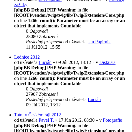
zážitky
[phpBB Debug] PHP Warning
: in file
[ROOT]/vendor/twig/twig/lib/Twig/Extension/Core.php
on line
1266
:
count(): Parameter must be an array or an
object that implements Countable
0
Odpovedí
28080
Zobrazení
Posledný príspevok
od užívateľa
Jan Papírník
11 Júl 2012, 15:55
Lednice 2012
od užívateľa
Lucián
» 09 Júl 2012, 13:12 » v
Diskusia
[phpBB Debug] PHP Warning
: in file
[ROOT]/vendor/twig/twig/lib/Twig/Extension/Core.php
on line
1266
:
count(): Parameter must be an array or an
object that implements Countable
0
Odpovedí
27907
Zobrazení
Posledný príspevok
od užívateľa
Lucián
09 Júl 2012, 13:12
Tatra v Českém ráji 2012
od užívateľa
Pavel T.
» 17 Jún 2012, 08:30 » v
Fotografie
[phpBB Debug] PHP Warning
: in file
[ROOT]/vendor/twig/twig/lib/Twig/Extension/Core.php