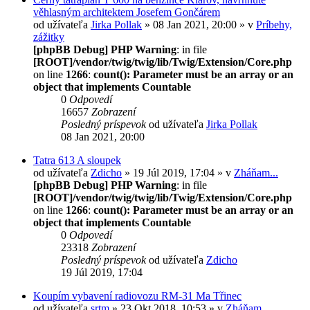
věhlasným architektem Josefem Gončárem
od užívateľa
Jirka Pollak
» 08 Jan 2021, 20:00 » v
Príbehy,
zážitky
[phpBB Debug] PHP Warning
: in file
[ROOT]/vendor/twig/twig/lib/Twig/Extension/Core.php
on line
1266
:
count(): Parameter must be an array or an
object that implements Countable
0
Odpovedí
16657
Zobrazení
Posledný príspevok
od užívateľa
Jirka Pollak
08 Jan 2021, 20:00
Tatra 613 A sloupek
od užívateľa
Zdicho
» 19 Júl 2019, 17:04 » v
Zháňam...
[phpBB Debug] PHP Warning
: in file
[ROOT]/vendor/twig/twig/lib/Twig/Extension/Core.php
on line
1266
:
count(): Parameter must be an array or an
object that implements Countable
0
Odpovedí
23318
Zobrazení
Posledný príspevok
od užívateľa
Zdicho
19 Júl 2019, 17:04
Koupím vybavení radiovozu RM-31 Ma Třinec
od užívateľa
srtm
» 23 Okt 2018, 10:53 » v
Zháňam...