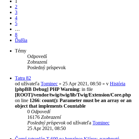
1
2
3
4
5
…
8
Ďalšia
Témy
Odpovedí
Zobrazení
Posledný príspevok
Tatra 82
od užívateľa
Tominec
» 25 Apr 2021, 08:50 » v
História
[phpBB Debug] PHP Warning
: in file
[ROOT]/vendor/twig/twig/lib/Twig/Extension/Core.php
on line
1266
:
count(): Parameter must be an array or an
object that implements Countable
0
Odpovedí
16176
Zobrazení
Posledný príspevok
od užívateľa
Tominec
25 Apr 2021, 08:50
Černý tatraplán T 600 na benzínce Klárov, navrhnuté