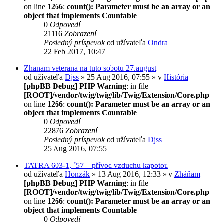
on line
1266
:
count(): Parameter must be an array or an
object that implements Countable
0
Odpovedí
21116
Zobrazení
Posledný príspevok
od užívateľa
Ondra
22 Feb 2017, 10:47
Zhanam veterana na tuto sobotu 27.august
od užívateľa
Djss
» 25 Aug 2016, 07:55 » v
História
[phpBB Debug] PHP Warning
: in file
[ROOT]/vendor/twig/twig/lib/Twig/Extension/Core.php
on line
1266
:
count(): Parameter must be an array or an
object that implements Countable
0
Odpovedí
22876
Zobrazení
Posledný príspevok
od užívateľa
Djss
25 Aug 2016, 07:55
TATRA 603-1, ´57 – přívod vzduchu kapotou
od užívateľa
Honzák
» 13 Aug 2016, 12:33 » v
Zháňam
[phpBB Debug] PHP Warning
: in file
[ROOT]/vendor/twig/twig/lib/Twig/Extension/Core.php
on line
1266
:
count(): Parameter must be an array or an
object that implements Countable
0
Odpovedí