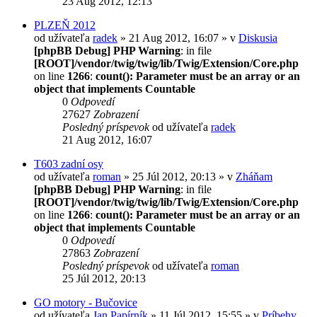
23 Aug 2012, 12:13
PLZEŇ 2012
od užívateľa
radek
» 21 Aug 2012, 16:07 » v
Diskusia
[phpBB Debug] PHP Warning
: in file
[ROOT]/vendor/twig/twig/lib/Twig/Extension/Core.php
on line
1266
:
count(): Parameter must be an array or an
object that implements Countable
0
Odpovedí
27627
Zobrazení
Posledný príspevok
od užívateľa
radek
21 Aug 2012, 16:07
T603 zadní osy
od užívateľa
roman
» 25 Júl 2012, 20:13 » v
Zháňam
[phpBB Debug] PHP Warning
: in file
[ROOT]/vendor/twig/twig/lib/Twig/Extension/Core.php
on line
1266
:
count(): Parameter must be an array or an
object that implements Countable
0
Odpovedí
27863
Zobrazení
Posledný príspevok
od užívateľa
roman
25 Júl 2012, 20:13
GO motory - Bučovice
od užívateľa
Jan Papírník
» 11 Júl 2012, 15:55 » v
Príbehy,