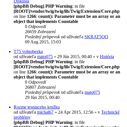
Diskusia
[phpBB Debug] PHP Warning
: in file
[ROOT]/vendor/twig/twig/lib/Twig/Extension/Core.php
on line
1266
:
count(): Parameter must be an array or an
object that implements Countable
0
Odpovedí
26659
Zobrazení
Posledný príspevok
od užívateľa
SKRAT5OO
09 Aug 2015, 15:03
T75 volnobezka
od užívateľa
mato075
» 29 Jún 2015, 00:40 » v
História
[phpBB Debug] PHP Warning
: in file
[ROOT]/vendor/twig/twig/lib/Twig/Extension/Core.php
on line
1266
:
count(): Parameter must be an array or an
object that implements Countable
0
Odpovedí
26807
Zobrazení
Posledný príspevok
od užívateľa
mato075
29 Jún 2015, 00:40
Rozme tesniaceho kružku
od užívateľa
michal67
» 24 Apr 2015, 12:56 » v
Technické
problémy
[phpBB Debug] PHP Warning
: in file