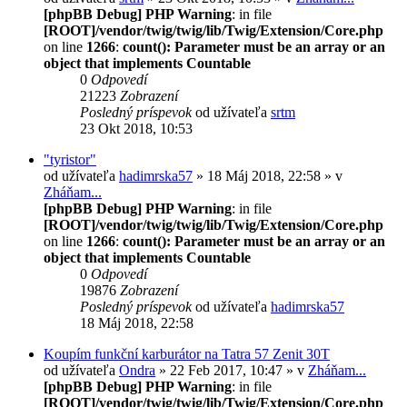
[phpBB Debug] PHP Warning
: in file
[ROOT]/vendor/twig/twig/lib/Twig/Extension/Core.php
on line
1266
:
count(): Parameter must be an array or an
object that implements Countable
0
Odpovedí
21223
Zobrazení
Posledný príspevok
od užívateľa
srtm
23 Okt 2018, 10:53
"tyristor"
od užívateľa
hadimrska57
» 18 Máj 2018, 22:58 » v
Zháňam...
[phpBB Debug] PHP Warning
: in file
[ROOT]/vendor/twig/twig/lib/Twig/Extension/Core.php
on line
1266
:
count(): Parameter must be an array or an
object that implements Countable
0
Odpovedí
19876
Zobrazení
Posledný príspevok
od užívateľa
hadimrska57
18 Máj 2018, 22:58
Koupím funkční karburátor na Tatra 57 Zenit 30T
od užívateľa
Ondra
» 22 Feb 2017, 10:47 » v
Zháňam...
[phpBB Debug] PHP Warning
: in file
[ROOT]/vendor/twig/twig/lib/Twig/Extension/Core.php