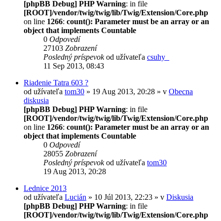
[phpBB Debug] PHP Warning
: in file
[ROOT]/vendor/twig/twig/lib/Twig/Extension/Core.php
on line
1266
:
count(): Parameter must be an array or an
object that implements Countable
0
Odpovedí
27103
Zobrazení
Posledný príspevok
od užívateľa
csuhy_
11 Sep 2013, 08:43
Riadenie Tatra 603 ?
od užívateľa
tom30
» 19 Aug 2013, 20:28 » v
Obecna
diskusia
[phpBB Debug] PHP Warning
: in file
[ROOT]/vendor/twig/twig/lib/Twig/Extension/Core.php
on line
1266
:
count(): Parameter must be an array or an
object that implements Countable
0
Odpovedí
28055
Zobrazení
Posledný príspevok
od užívateľa
tom30
19 Aug 2013, 20:28
Lednice 2013
od užívateľa
Lucián
» 10 Júl 2013, 22:23 » v
Diskusia
[phpBB Debug] PHP Warning
: in file
[ROOT]/vendor/twig/twig/lib/Twig/Extension/Core.php