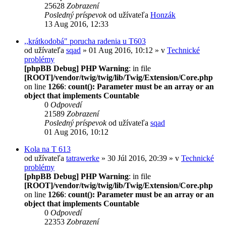
25628
Zobrazení
Posledný príspevok
od užívateľa
Honzák
13 Aug 2016, 12:33
,,krátkodobá" porucha radenia u T603
od užívateľa
sqad
» 01 Aug 2016, 10:12 » v
Technické
problémy
[phpBB Debug] PHP Warning
: in file
[ROOT]/vendor/twig/twig/lib/Twig/Extension/Core.php
on line
1266
:
count(): Parameter must be an array or an
object that implements Countable
0
Odpovedí
21589
Zobrazení
Posledný príspevok
od užívateľa
sqad
01 Aug 2016, 10:12
Kola na T 613
od užívateľa
tatrawerke
» 30 Júl 2016, 20:39 » v
Technické
problémy
[phpBB Debug] PHP Warning
: in file
[ROOT]/vendor/twig/twig/lib/Twig/Extension/Core.php
on line
1266
:
count(): Parameter must be an array or an
object that implements Countable
0
Odpovedí
22353
Zobrazení