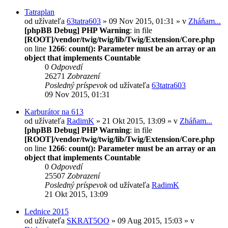
Tatraplan
od užívateľa
63tatra603
» 09 Nov 2015, 01:31 » v
Zháňam...
[phpBB Debug] PHP Warning
: in file
[ROOT]/vendor/twig/twig/lib/Twig/Extension/Core.php
on line
1266
:
count(): Parameter must be an array or an
object that implements Countable
0
Odpovedí
26271
Zobrazení
Posledný príspevok
od užívateľa
63tatra603
09 Nov 2015, 01:31
Karburátor na 613
od užívateľa
RadimK
» 21 Okt 2015, 13:09 » v
Zháňam...
[phpBB Debug] PHP Warning
: in file
[ROOT]/vendor/twig/twig/lib/Twig/Extension/Core.php
on line
1266
:
count(): Parameter must be an array or an
object that implements Countable
0
Odpovedí
25507
Zobrazení
Posledný príspevok
od užívateľa
RadimK
21 Okt 2015, 13:09
Lednice 2015
od užívateľa
SKRAT5OO
» 09 Aug 2015, 15:03 » v