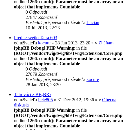
on line
1266
:
count(): Parameter must be an array or an
object that implements Countable
0
Odpovedí
27847
Zobrazení
Posledný príspevok
od užívateľa
Lucián
10 Júl 2013, 22:23
Predne svetlo Tatra 603
od užívateľa
kocure
» 28 Jan 2013, 23:20 » v
Zháňam
[phpBB Debug] PHP Warning
: in file
[ROOT]/vendor/twig/twig/lib/Twig/Extension/Core.php
on line
1266
:
count(): Parameter must be an array or an
object that implements Countable
0
Odpovedí
27879
Zobrazení
Posledný príspevok
od užívateľa
kocure
28 Jan 2013, 23:20
Tatrováci z BB,BR?
od užívateľa
Pete805
» 31 Dec 2012, 19:36 » v
Obecna
diskusia
[phpBB Debug] PHP Warning
: in file
[ROOT]/vendor/twig/twig/lib/Twig/Extension/Core.php
on line
1266
:
count(): Parameter must be an array or an
object that implements Countable