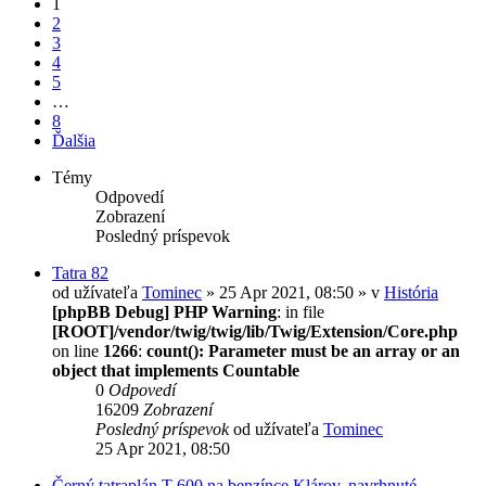
1
2
3
4
5
…
8
Ďalšia
Témy
Odpovedí
Zobrazení
Posledný príspevok
Tatra 82
od užívateľa
Tominec
» 25 Apr 2021, 08:50 » v
História
[phpBB Debug] PHP Warning
: in file
[ROOT]/vendor/twig/twig/lib/Twig/Extension/Core.php
on line
1266
:
count(): Parameter must be an array or an
object that implements Countable
0
Odpovedí
16209
Zobrazení
Posledný príspevok
od užívateľa
Tominec
25 Apr 2021, 08:50
Černý tatraplán T 600 na benzínce Klárov, navrhnuté