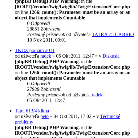
[phpBB Debug] PHP Warning
: in file
[ROOT]/vendor/twig/twig/lib/Twig/Extension/Core.php
on line
1266
:
count(): Parameter must be an array or an
object that implements Countable
0
Odpovedí
28851
Zobrazení
Posledný príspevok
od užívateľa
TATRA 75 CABRIO
10 Nov 2011, 00:01
TKCZ podzim 2011
od užívateľa
radek
» 05 Okt 2011, 12:47 » v
Diskusia
[phpBB Debug] PHP Warning
: in file
[ROOT]/vendor/twig/twig/lib/Twig/Extension/Core.php
on line
1266
:
count(): Parameter must be an array or an
object that implements Countable
0
Odpovedí
27929
Zobrazení
Posledný príspevok
od užívateľa
radek
05 Okt 2011, 12:47
Tatra 613/4 klima
od užívateľa
peto
» 04 Okt 2011, 17:02 » v
Technické
problémy
[phpBB Debug] PHP Warning
: in file
[ROOT]/vendor/twig/twig/lib/Twig/Extension/Core.php