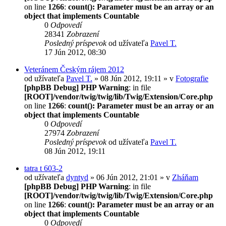
on line
1266
:
count(): Parameter must be an array or an
object that implements Countable
0
Odpovedí
28341
Zobrazení
Posledný príspevok
od užívateľa
Pavel T.
17 Jún 2012, 08:30
Veteránem Českým rájem 2012
od užívateľa
Pavel T.
» 08 Jún 2012, 19:11 » v
Fotografie
[phpBB Debug] PHP Warning
: in file
[ROOT]/vendor/twig/twig/lib/Twig/Extension/Core.php
on line
1266
:
count(): Parameter must be an array or an
object that implements Countable
0
Odpovedí
27974
Zobrazení
Posledný príspevok
od užívateľa
Pavel T.
08 Jún 2012, 19:11
tatra t 603-2
od užívateľa
dyntyd
» 06 Jún 2012, 21:01 » v
Zháňam
[phpBB Debug] PHP Warning
: in file
[ROOT]/vendor/twig/twig/lib/Twig/Extension/Core.php
on line
1266
:
count(): Parameter must be an array or an
object that implements Countable
0
Odpovedí