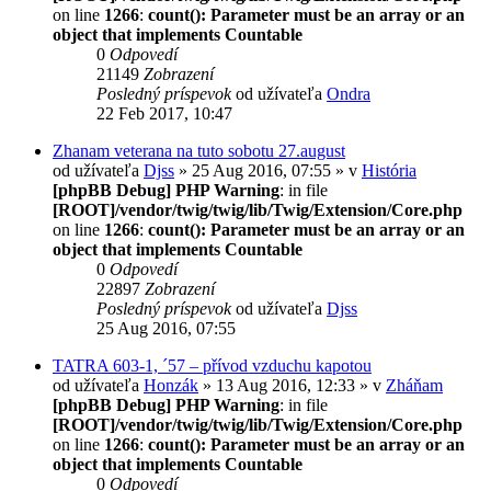
on line
1266
:
count(): Parameter must be an array or an
object that implements Countable
0
Odpovedí
21149
Zobrazení
Posledný príspevok
od užívateľa
Ondra
22 Feb 2017, 10:47
Zhanam veterana na tuto sobotu 27.august
od užívateľa
Djss
» 25 Aug 2016, 07:55 » v
História
[phpBB Debug] PHP Warning
: in file
[ROOT]/vendor/twig/twig/lib/Twig/Extension/Core.php
on line
1266
:
count(): Parameter must be an array or an
object that implements Countable
0
Odpovedí
22897
Zobrazení
Posledný príspevok
od užívateľa
Djss
25 Aug 2016, 07:55
TATRA 603-1, ´57 – přívod vzduchu kapotou
od užívateľa
Honzák
» 13 Aug 2016, 12:33 » v
Zháňam
[phpBB Debug] PHP Warning
: in file
[ROOT]/vendor/twig/twig/lib/Twig/Extension/Core.php
on line
1266
:
count(): Parameter must be an array or an
object that implements Countable
0
Odpovedí