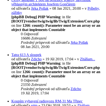
věhlasným architektem Josefem Gončárem
od užívateľa
Jirka Pollak
» 08 Jan 2021, 20:00 » v
Príbehy,
zážitky
[phpBB Debug] PHP Warning
: in file
[ROOT]/vendor/twig/twig/lib/Twig/Extension/Core.php
on line
1266
:
count(): Parameter must be an array or an
object that implements Countable
0
Odpovedí
16686
Zobrazení
Posledný príspevok
od užívateľa
Jirka Pollak
08 Jan 2021, 20:00
Tatra 613 A sloupek
od užívateľa
Zdicho
» 19 Júl 2019, 17:04 » v
Zháňam...
[phpBB Debug] PHP Warning
: in file
[ROOT]/vendor/twig/twig/lib/Twig/Extension/Core.php
on line
1266
:
count(): Parameter must be an array or an
object that implements Countable
0
Odpovedí
23350
Zobrazení
Posledný príspevok
od užívateľa
Zdicho
19 Júl 2019, 17:04
Koupím vybavení radiovozu RM-31 Ma Třinec
od užívateľa
srtm
» 23 Okt 2018, 10:53 » v
Zháňam...