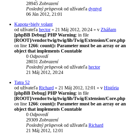
28945
Zobrazení
Posledný príspevok
od užívateľa
dyntyd
06 Jún 2012, 21:01
Kapota+biely volant
od užívateľa
hector
» 21 Máj 2012, 20:24 » v
Zháňam
[phpBB Debug] PHP Warning
: in file
[ROOT]/vendor/twig/twig/lib/Twig/Extension/Core.php
on line
1266
:
count(): Parameter must be an array or an
object that implements Countable
0
Odpovedí
28031
Zobrazení
Posledný príspevok
od užívateľa
hector
21 Máj 2012, 20:24
Tatra 52
od užívateľa
Richard
» 21 Máj 2012, 12:01 » v
História
[phpBB Debug] PHP Warning
: in file
[ROOT]/vendor/twig/twig/lib/Twig/Extension/Core.php
on line
1266
:
count(): Parameter must be an array or an
object that implements Countable
0
Odpovedí
29309
Zobrazení
Posledný príspevok
od užívateľa
Richard
21 Máj 2012, 12:01