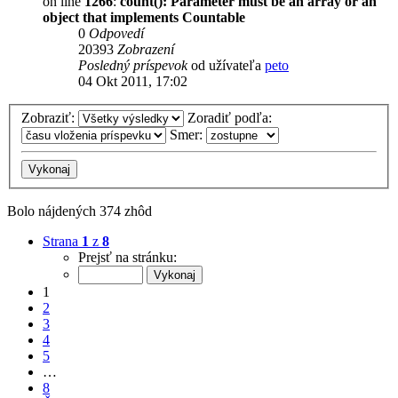
on line
1266
:
count(): Parameter must be an array or an
object that implements Countable
0
Odpovedí
20393
Zobrazení
Posledný príspevok
od užívateľa
peto
04 Okt 2011, 17:02
Zobraziť:
Zoradiť podľa:
Smer:
Bolo nájdených 374 zhôd
Strana
1
z
8
Prejsť na stránku:
1
2
3
4
5
…
8