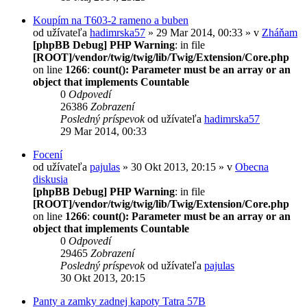
Koupím na T603-2 rameno a buben
od užívateľa
hadimrska57
» 29 Mar 2014, 00:33 » v
Zháňam
[phpBB Debug] PHP Warning
: in file
[ROOT]/vendor/twig/twig/lib/Twig/Extension/Core.php
on line
1266
:
count(): Parameter must be an array or an
object that implements Countable
0
Odpovedí
26386
Zobrazení
Posledný príspevok
od užívateľa
hadimrska57
29 Mar 2014, 00:33
Focení
od užívateľa
pajulas
» 30 Okt 2013, 20:15 » v
Obecna
diskusia
[phpBB Debug] PHP Warning
: in file
[ROOT]/vendor/twig/twig/lib/Twig/Extension/Core.php
on line
1266
:
count(): Parameter must be an array or an
object that implements Countable
0
Odpovedí
29465
Zobrazení
Posledný príspevok
od užívateľa
pajulas
30 Okt 2013, 20:15
Panty a zamky zadnej kapoty Tatra 57B