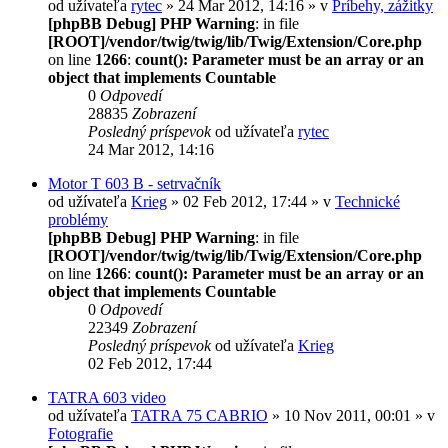
od užívateľa
rytec
» 24 Mar 2012, 14:16 » v
Príbehy, zážitky
[phpBB Debug] PHP Warning
: in file
[ROOT]/vendor/twig/twig/lib/Twig/Extension/Core.php
on line
1266
:
count(): Parameter must be an array or an
object that implements Countable
0
Odpovedí
28835
Zobrazení
Posledný príspevok
od užívateľa
rytec
24 Mar 2012, 14:16
Motor T 603 B - setrvačník
od užívateľa
Krieg
» 02 Feb 2012, 17:44 » v
Technické
problémy
[phpBB Debug] PHP Warning
: in file
[ROOT]/vendor/twig/twig/lib/Twig/Extension/Core.php
on line
1266
:
count(): Parameter must be an array or an
object that implements Countable
0
Odpovedí
22349
Zobrazení
Posledný príspevok
od užívateľa
Krieg
02 Feb 2012, 17:44
TATRA 603 video
od užívateľa
TATRA 75 CABRIO
» 10 Nov 2011, 00:01 » v
Fotografie