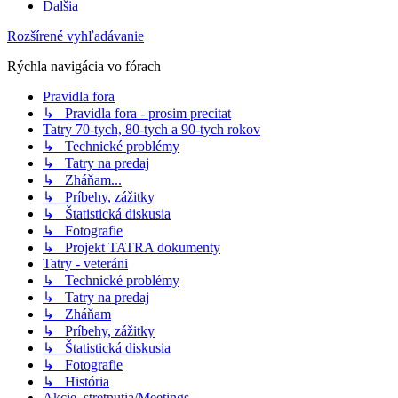
Ďalšia
Rozšírené vyhľadávanie
Rýchla navigácia vo fórach
Pravidla fora
↳ Pravidla fora - prosim precitat
Tatry 70-tych, 80-tych a 90-tych rokov
↳ Technické problémy
↳ Tatry na predaj
↳ Zháňam...
↳ Príbehy, zážitky
↳ Štatistická diskusia
↳ Fotografie
↳ Projekt TATRA dokumenty
Tatry - veteráni
↳ Technické problémy
↳ Tatry na predaj
↳ Zháňam
↳ Príbehy, zážitky
↳ Štatistická diskusia
↳ Fotografie
↳ História
Akcie, stretnutia/Meetings