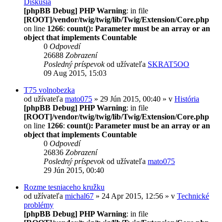
Diskusia
[phpBB Debug] PHP Warning
: in file
[ROOT]/vendor/twig/twig/lib/Twig/Extension/Core.php
on line
1266
:
count(): Parameter must be an array or an
object that implements Countable
0
Odpovedí
26688
Zobrazení
Posledný príspevok
od užívateľa
SKRAT5OO
09 Aug 2015, 15:03
T75 volnobezka
od užívateľa
mato075
» 29 Jún 2015, 00:40 » v
História
[phpBB Debug] PHP Warning
: in file
[ROOT]/vendor/twig/twig/lib/Twig/Extension/Core.php
on line
1266
:
count(): Parameter must be an array or an
object that implements Countable
0
Odpovedí
26836
Zobrazení
Posledný príspevok
od užívateľa
mato075
29 Jún 2015, 00:40
Rozme tesniaceho kružku
od užívateľa
michal67
» 24 Apr 2015, 12:56 » v
Technické
problémy
[phpBB Debug] PHP Warning
: in file