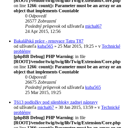
[ROOT]/vendor/twig/twig/lib/Twig/Extension/Core.php
on line
1266
:
count(): Parameter must be an array or an
object that implements Countable
0
Odpovedí
26577
Zobrazení
Posledný príspevok
od užívateľa
michal67
24 Apr 2015, 12:56
Bakalářská práce - renovace Tatra T87
od užívateľa
kuba565
» 25 Mar 2015, 19:25 » v
Technické
problémy
[phpBB Debug] PHP Warning
: in file
[ROOT]/vendor/twig/twig/lib/Twig/Extension/Core.php
on line
1266
:
count(): Parameter must be an array or an
object that implements Countable
0
Odpovedí
26675
Zobrazení
Posledný príspevok
od užívateľa
kuba565
25 Mar 2015, 19:25
T613 podložky pod silenbloky zadnej nápravy
od užívateľa
michal67
» 30 Jan 2015, 13:59 » v
Technické
problémy
[phpBB Debug] PHP Warning
: in file
[ROOT]/vendor/twig/twig/lib/Twig/Extension/Core.php
on line
1266
:
count(): Parameter must be an array or an