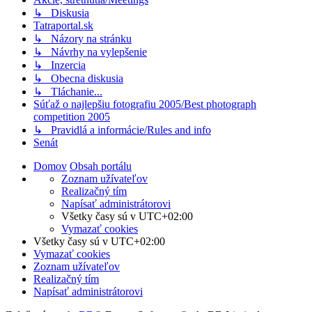
↳ Diskusia
Tatraportal.sk
↳ Názory na stránku
↳ Návrhy na vylepšenie
↳ Inzercia
↳ Obecna diskusia
↳ Tláchanie...
Súťaž o najlepšiu fotografiu 2005/Best photograph
competition 2005
↳ Pravidlá a informácie/Rules and info
Senát
Domov
Obsah portálu
Zoznam užívateľov
Realizačný tím
Napísať administrátorovi
Všetky časy sú v
UTC+02:00
Vymazať cookies
Všetky časy sú v
UTC+02:00
Vymazať cookies
Zoznam užívateľov
Realizačný tím
Napísať administrátorovi