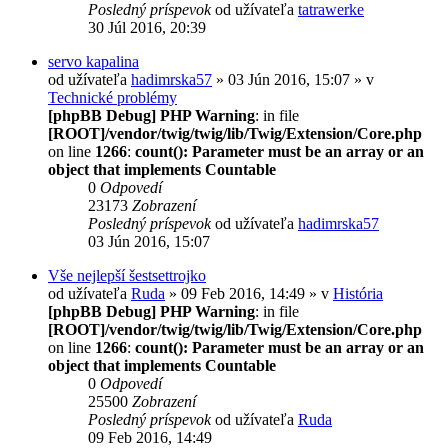
Posledný príspevok
od užívateľa
tatrawerke
30 Júl 2016, 20:39
servo kapalina
od užívateľa
hadimrska57
» 03 Jún 2016, 15:07 » v
Technické problémy
[phpBB Debug] PHP Warning
: in file
[ROOT]/vendor/twig/twig/lib/Twig/Extension/Core.php
on line
1266
:
count(): Parameter must be an array or an
object that implements Countable
0
Odpovedí
23173
Zobrazení
Posledný príspevok
od užívateľa
hadimrska57
03 Jún 2016, 15:07
Vše nejlepší šestsettrojko
od užívateľa
Ruda
» 09 Feb 2016, 14:49 » v
História
[phpBB Debug] PHP Warning
: in file
[ROOT]/vendor/twig/twig/lib/Twig/Extension/Core.php
on line
1266
:
count(): Parameter must be an array or an
object that implements Countable
0
Odpovedí
25500
Zobrazení
Posledný príspevok
od užívateľa
Ruda
09 Feb 2016, 14:49