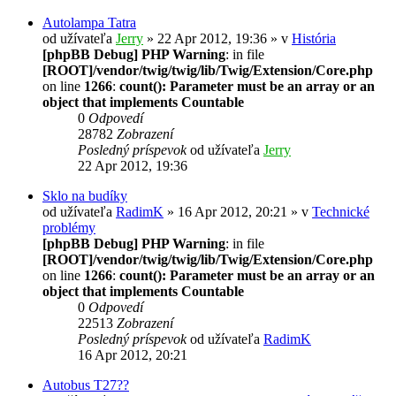
Autolampa Tatra
od užívateľa
Jerry
» 22 Apr 2012, 19:36 » v
História
[phpBB Debug] PHP Warning
: in file
[ROOT]/vendor/twig/twig/lib/Twig/Extension/Core.php
on line
1266
:
count(): Parameter must be an array or an
object that implements Countable
0
Odpovedí
28782
Zobrazení
Posledný príspevok
od užívateľa
Jerry
22 Apr 2012, 19:36
Sklo na budíky
od užívateľa
RadimK
» 16 Apr 2012, 20:21 » v
Technické
problémy
[phpBB Debug] PHP Warning
: in file
[ROOT]/vendor/twig/twig/lib/Twig/Extension/Core.php
on line
1266
:
count(): Parameter must be an array or an
object that implements Countable
0
Odpovedí
22513
Zobrazení
Posledný príspevok
od užívateľa
RadimK
16 Apr 2012, 20:21
Autobus T27??