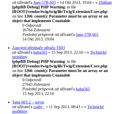
od užívateľa
Jano 57B,603
» 14 Okt 2013, 19:04 » v
Zháňam
[phpBB Debug] PHP Warning
: in file
[ROOT]/vendor/twig/twig/lib/Twig/Extension/Core.php
on line
1266
:
count(): Parameter must be an array or an
object that implements Countable
0
Odpovedí
26764
Zobrazení
Posledný príspevok
od užívateľa
Jano 57B,603
14 Okt 2013, 19:04
Zapojení přepínače stěraču T603
od užívateľa
kuba565
» 15 Sep 2013, 22:16 » v
Technické
problémy
[phpBB Debug] PHP Warning
: in file
[ROOT]/vendor/twig/twig/lib/Twig/Extension/Core.php
on line
1266
:
count(): Parameter must be an array or an
object that implements Countable
0
Odpovedí
27643
Zobrazení
Posledný príspevok
od užívateľa
kuba565
15 Sep 2013, 22:16
Tatra 603-2 – servis
od užívateľa
csuhy_
» 11 Sep 2013, 08:43 » v
Technické
problémy