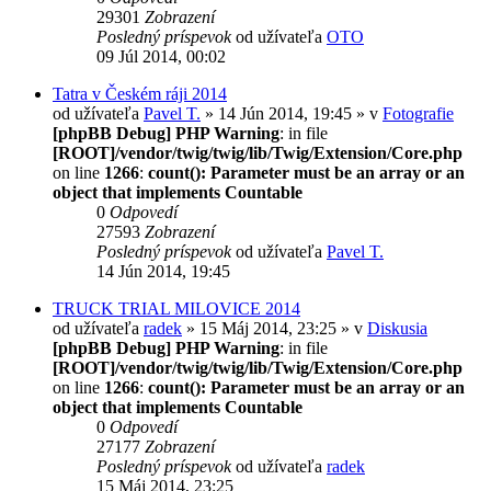
29301
Zobrazení
Posledný príspevok
od užívateľa
OTO
09 Júl 2014, 00:02
Tatra v Českém ráji 2014
od užívateľa
Pavel T.
» 14 Jún 2014, 19:45 » v
Fotografie
[phpBB Debug] PHP Warning
: in file
[ROOT]/vendor/twig/twig/lib/Twig/Extension/Core.php
on line
1266
:
count(): Parameter must be an array or an
object that implements Countable
0
Odpovedí
27593
Zobrazení
Posledný príspevok
od užívateľa
Pavel T.
14 Jún 2014, 19:45
TRUCK TRIAL MILOVICE 2014
od užívateľa
radek
» 15 Máj 2014, 23:25 » v
Diskusia
[phpBB Debug] PHP Warning
: in file
[ROOT]/vendor/twig/twig/lib/Twig/Extension/Core.php
on line
1266
:
count(): Parameter must be an array or an
object that implements Countable
0
Odpovedí
27177
Zobrazení
Posledný príspevok
od užívateľa
radek
15 Máj 2014, 23:25