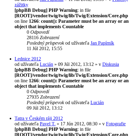
zážitky
[phpBB Debug] PHP Warning
: in file
[ROOT]/vendor/twig/twig/lib/Twig/Extension/Core.php
on line
1266
:
count(): Parameter must be an array or an
object that implements Countable
0
Odpovedí
28116
Zobrazení
Posledný príspevok
od užívateľa
Jan Papírník
11 Júl 2012, 15:55
Lednice 2012
od užívateľa
Lucián
» 09 Júl 2012, 13:12 » v
Diskusia
[phpBB Debug] PHP Warning
: in file
[ROOT]/vendor/twig/twig/lib/Twig/Extension/Core.php
on line
1266
:
count(): Parameter must be an array or an
object that implements Countable
0
Odpovedí
27935
Zobrazení
Posledný príspevok
od užívateľa
Lucián
09 Júl 2012, 13:12
Tatra v Českém ráji 2012
od užívateľa
Pavel T.
» 17 Jún 2012, 08:30 » v
Fotografie
[phpBB Debug] PHP Warning
: in file
[ROOT]/vendor/twig/twig/lib/Twig/Extension/Core.php