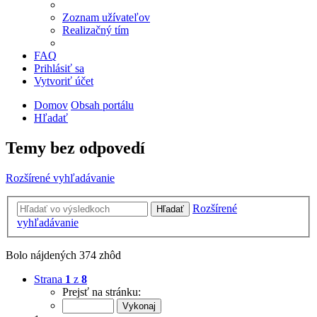
Zoznam užívateľov
Realizačný tím
FAQ
Prihlásiť sa
Vytvoriť účet
Domov
Obsah portálu
Hľadať
Temy bez odpovedí
Rozšírené vyhľadávanie
Rozšírené
Hľadať
vyhľadávanie
Bolo nájdených 374 zhôd
Strana
1
z
8
Prejsť na stránku: