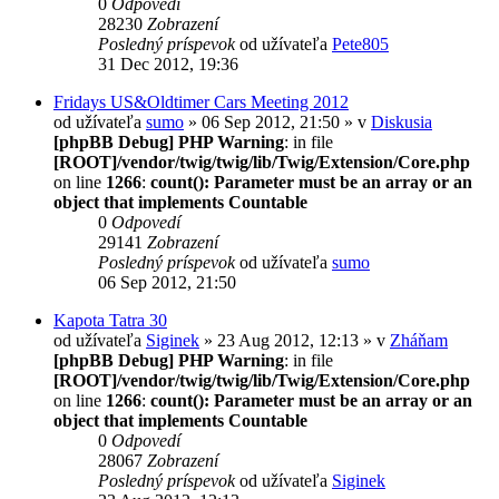
0
Odpovedí
28230
Zobrazení
Posledný príspevok
od užívateľa
Pete805
31 Dec 2012, 19:36
Fridays US&Oldtimer Cars Meeting 2012
od užívateľa
sumo
» 06 Sep 2012, 21:50 » v
Diskusia
[phpBB Debug] PHP Warning
: in file
[ROOT]/vendor/twig/twig/lib/Twig/Extension/Core.php
on line
1266
:
count(): Parameter must be an array or an
object that implements Countable
0
Odpovedí
29141
Zobrazení
Posledný príspevok
od užívateľa
sumo
06 Sep 2012, 21:50
Kapota Tatra 30
od užívateľa
Siginek
» 23 Aug 2012, 12:13 » v
Zháňam
[phpBB Debug] PHP Warning
: in file
[ROOT]/vendor/twig/twig/lib/Twig/Extension/Core.php
on line
1266
:
count(): Parameter must be an array or an
object that implements Countable
0
Odpovedí
28067
Zobrazení
Posledný príspevok
od užívateľa
Siginek