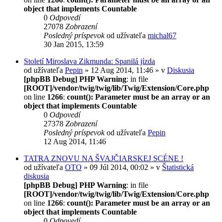
object that implements Countable
0
Odpovedí
27078
Zobrazení
Posledný príspevok
od užívateľa
michal67
30 Jan 2015, 13:59
Století Miroslava Zikmunda: Spanilá jízda
od užívateľa
Pepin
» 12 Aug 2014, 11:46 » v
Diskusia
[phpBB Debug] PHP Warning
: in file
[ROOT]/vendor/twig/twig/lib/Twig/Extension/Core.php
on line
1266
:
count(): Parameter must be an array or an
object that implements Countable
0
Odpovedí
27378
Zobrazení
Posledný príspevok
od užívateľa
Pepin
12 Aug 2014, 11:46
TATRA ZNOVU NA ŠVAJČIARSKEJ SCÉNE !
od užívateľa
OTO
» 09 Júl 2014, 00:02 » v
Štatistická
diskusia
[phpBB Debug] PHP Warning
: in file
[ROOT]/vendor/twig/twig/lib/Twig/Extension/Core.php
on line
1266
:
count(): Parameter must be an array or an
object that implements Countable
0
Odpovedí