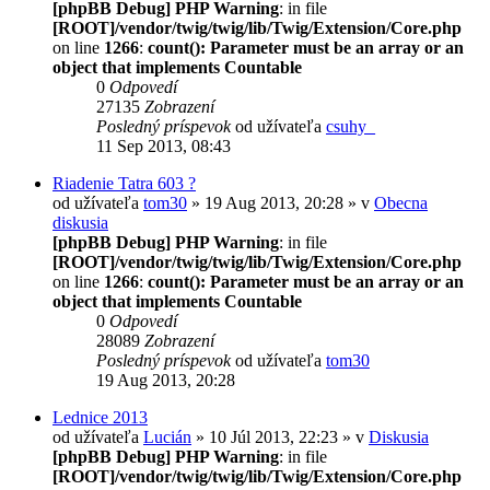
[phpBB Debug] PHP Warning
: in file
[ROOT]/vendor/twig/twig/lib/Twig/Extension/Core.php
on line
1266
:
count(): Parameter must be an array or an
object that implements Countable
0
Odpovedí
27135
Zobrazení
Posledný príspevok
od užívateľa
csuhy_
11 Sep 2013, 08:43
Riadenie Tatra 603 ?
od užívateľa
tom30
» 19 Aug 2013, 20:28 » v
Obecna
diskusia
[phpBB Debug] PHP Warning
: in file
[ROOT]/vendor/twig/twig/lib/Twig/Extension/Core.php
on line
1266
:
count(): Parameter must be an array or an
object that implements Countable
0
Odpovedí
28089
Zobrazení
Posledný príspevok
od užívateľa
tom30
19 Aug 2013, 20:28
Lednice 2013
od užívateľa
Lucián
» 10 Júl 2013, 22:23 » v
Diskusia
[phpBB Debug] PHP Warning
: in file
[ROOT]/vendor/twig/twig/lib/Twig/Extension/Core.php