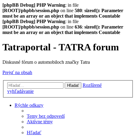
[phpBB Debug] PHP Warning
: in file
[ROOT]/phpbb/session.php
on line
580
:
sizeof(): Parameter
must be an array or an object that implements Countable
[phpBB Debug] PHP Warning
: in file
[ROOT]/phpbb/session.php
on line
636
:
sizeof(): Parameter
must be an array or an object that implements Countable
Tatraportal - TATRA forum
Diskusné fórum o automobiloch značky Tatra
Prejsť na obsah
Rozšírené
Hľadať
vyhľadávanie
Rýchle odkazy
Temy bez odpovedí
Aktívne témy
Hľadať