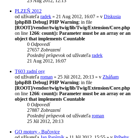
23 Aug 2012, 12:13
PLZEŇ 2012
od užívateľa
radek
» 21 Aug 2012, 16:07 » v
Diskusia
[phpBB Debug] PHP Warning
: in file
[ROOT]/vendor/twig/twig/lib/Twig/Extension/Core.php
on line
1266
:
count(): Parameter must be an array or an
object that implements Countable
0
Odpovedí
27657
Zobrazení
Posledný príspevok
od užívateľa
radek
21 Aug 2012, 16:07
T603 zadní osy
od užívateľa
roman
» 25 Júl 2012, 20:13 » v
Zháňam
[phpBB Debug] PHP Warning
: in file
[ROOT]/vendor/twig/twig/lib/Twig/Extension/Core.php
on line
1266
:
count(): Parameter must be an array or an
object that implements Countable
0
Odpovedí
27887
Zobrazení
Posledný príspevok
od užívateľa
roman
25 Júl 2012, 20:13
GO motory - Bučovice
od užívateľa
Jan Papírník
» 11 Júl 2012, 15:55 » v
Príbehy,