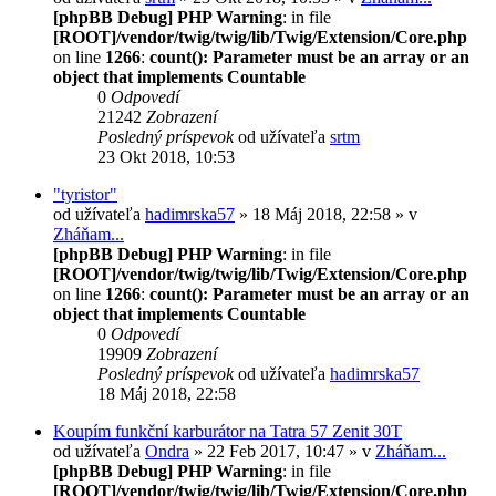
[phpBB Debug] PHP Warning
: in file
[ROOT]/vendor/twig/twig/lib/Twig/Extension/Core.php
on line
1266
:
count(): Parameter must be an array or an
object that implements Countable
0
Odpovedí
21242
Zobrazení
Posledný príspevok
od užívateľa
srtm
23 Okt 2018, 10:53
"tyristor"
od užívateľa
hadimrska57
» 18 Máj 2018, 22:58 » v
Zháňam...
[phpBB Debug] PHP Warning
: in file
[ROOT]/vendor/twig/twig/lib/Twig/Extension/Core.php
on line
1266
:
count(): Parameter must be an array or an
object that implements Countable
0
Odpovedí
19909
Zobrazení
Posledný príspevok
od užívateľa
hadimrska57
18 Máj 2018, 22:58
Koupím funkční karburátor na Tatra 57 Zenit 30T
od užívateľa
Ondra
» 22 Feb 2017, 10:47 » v
Zháňam...
[phpBB Debug] PHP Warning
: in file
[ROOT]/vendor/twig/twig/lib/Twig/Extension/Core.php