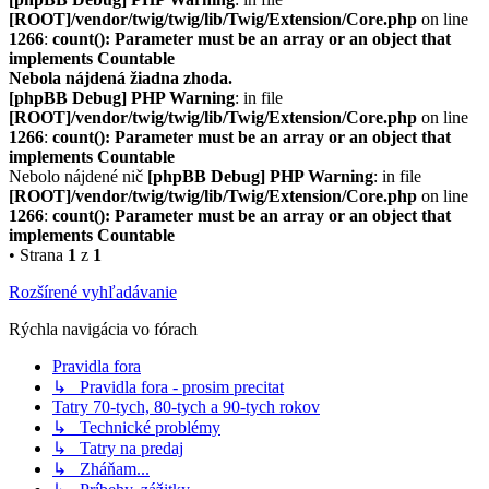
[ROOT]/vendor/twig/twig/lib/Twig/Extension/Core.php
on line
1266
:
count(): Parameter must be an array or an object that
implements Countable
Nebola nájdená žiadna zhoda.
[phpBB Debug] PHP Warning
: in file
[ROOT]/vendor/twig/twig/lib/Twig/Extension/Core.php
on line
1266
:
count(): Parameter must be an array or an object that
implements Countable
Nebolo nájdené nič
[phpBB Debug] PHP Warning
: in file
[ROOT]/vendor/twig/twig/lib/Twig/Extension/Core.php
on line
1266
:
count(): Parameter must be an array or an object that
implements Countable
• Strana
1
z
1
Rozšírené vyhľadávanie
Rýchla navigácia vo fórach
Pravidla fora
↳ Pravidla fora - prosim precitat
Tatry 70-tych, 80-tych a 90-tych rokov
↳ Technické problémy
↳ Tatry na predaj
↳ Zháňam...