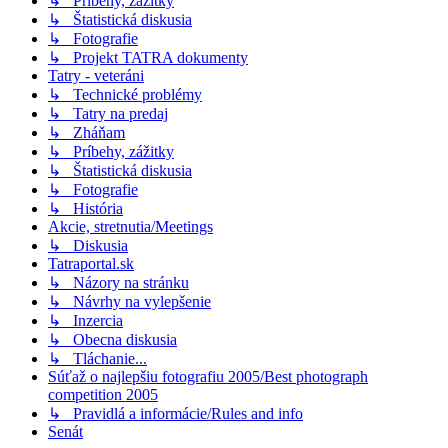
↳ Príbehy, zážitky
↳ Štatistická diskusia
↳ Fotografie
↳ Projekt TATRA dokumenty
Tatry - veteráni
↳ Technické problémy
↳ Tatry na predaj
↳ Zháňam
↳ Príbehy, zážitky
↳ Štatistická diskusia
↳ Fotografie
↳ História
Akcie, stretnutia/Meetings
↳ Diskusia
Tatraportal.sk
↳ Názory na stránku
↳ Návrhy na vylepšenie
↳ Inzercia
↳ Obecna diskusia
↳ Tláchanie...
Súťaž o najlepšiu fotografiu 2005/Best photograph
competition 2005
↳ Pravidlá a informácie/Rules and info
Senát