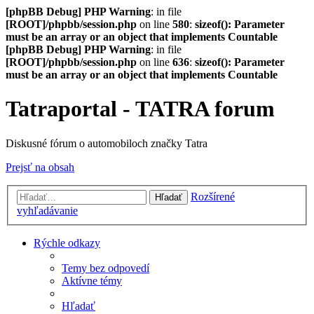
[phpBB Debug] PHP Warning
: in file
[ROOT]/phpbb/session.php
on line
580
:
sizeof(): Parameter
must be an array or an object that implements Countable
[phpBB Debug] PHP Warning
: in file
[ROOT]/phpbb/session.php
on line
636
:
sizeof(): Parameter
must be an array or an object that implements Countable
Tatraportal - TATRA forum
Diskusné fórum o automobiloch značky Tatra
Prejsť na obsah
Rozšírené
Hľadať
vyhľadávanie
Rýchle odkazy
Temy bez odpovedí
Aktívne témy
Hľadať