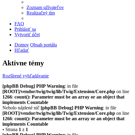
Zoznam užívateľov
Realizačný tím
FAQ
Prihlásiť sa
Vytvoriť účet
Domov
Obsah portálu
Hľadať
Aktívne témy
Rozšírené vyhľadávanie
[phpBB Debug] PHP Warning
: in file
[ROOT]/vendor/twig/twig/lib/Twig/Extension/Core.php
on line
1266
:
count(): Parameter must be an array or an object that
implements Countable
Nebolo nájdené nič
[phpBB Debug] PHP Warning
: in file
[ROOT]/vendor/twig/twig/lib/Twig/Extension/Core.php
on line
1266
:
count(): Parameter must be an array or an object that
implements Countable
• Strana
1
z
1
[phpBB Debug] PHP Warning
: in file