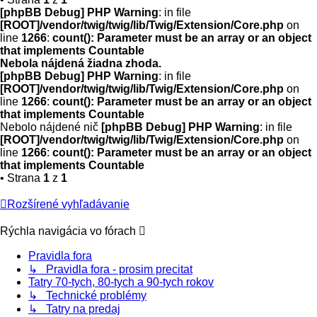
[phpBB Debug] PHP Warning
: in file
[ROOT]/vendor/twig/twig/lib/Twig/Extension/Core.php
on
line
1266
:
count(): Parameter must be an array or an object
that implements Countable
Nebola nájdená žiadna zhoda.
[phpBB Debug] PHP Warning
: in file
[ROOT]/vendor/twig/twig/lib/Twig/Extension/Core.php
on
line
1266
:
count(): Parameter must be an array or an object
that implements Countable
Nebolo nájdené nič
[phpBB Debug] PHP Warning
: in file
[ROOT]/vendor/twig/twig/lib/Twig/Extension/Core.php
on
line
1266
:
count(): Parameter must be an array or an object
that implements Countable
• Strana
1
z
1
Rozšírené vyhľadávanie
Rýchla navigácia vo fórach
Pravidla fora
↳ Pravidla fora - prosim precitat
Tatry 70-tych, 80-tych a 90-tych rokov
↳ Technické problémy
↳ Tatry na predaj