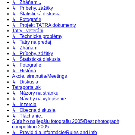
↳ Zháňam...
↳ Príbehy, zážitky
↳ Štatistická diskusia
↳ Fotografie
↳ Projekt TATRA dokumenty
Tatry - veteráni
↳ Technické problémy
↳ Tatry na predaj
↳ Zháňam
↳ Príbehy, zážitky
↳ Štatistická diskusia
↳ Fotografie
↳ História
Akcie, stretnutia/Meetings
↳ Diskusia
Tatraportal.sk
↳ Názory na stránku
↳ Návrhy na vylepšenie
↳ Inzercia
↳ Obecna diskusia
↳ Tláchanie...
Súťaž o najlepšiu fotografiu 2005/Best photograph
competition 2005
↳ Pravidlá a informácie/Rules and info