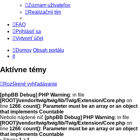
Zoznam užívateľov
Realizačný tím
FAQ
Prihlásiť sa
Vytvoriť účet
Domov
Obsah portálu
Hľadať
Aktívne témy
Rozšírené vyhľadávanie
[phpBB Debug] PHP Warning
: in file
[ROOT]/vendor/twig/twig/lib/Twig/Extension/Core.php
on
line
1266
:
count(): Parameter must be an array or an object
that implements Countable
Nebolo nájdené nič
[phpBB Debug] PHP Warning
: in file
[ROOT]/vendor/twig/twig/lib/Twig/Extension/Core.php
on
line
1266
:
count(): Parameter must be an array or an object
that implements Countable
• Strana
1
z
1