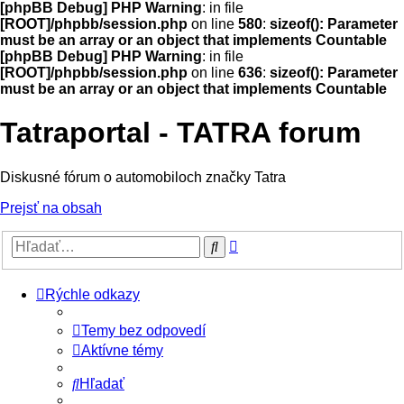
[phpBB Debug] PHP Warning
: in file
[ROOT]/phpbb/session.php
on line
580
:
sizeof(): Parameter
must be an array or an object that implements Countable
[phpBB Debug] PHP Warning
: in file
[ROOT]/phpbb/session.php
on line
636
:
sizeof(): Parameter
must be an array or an object that implements Countable
Tatraportal - TATRA forum
Diskusné fórum o automobiloch značky Tatra
Prejsť na obsah
Rozšírené
Hľadať
vyhľadávanie
Rýchle odkazy
Temy bez odpovedí
Aktívne témy
Hľadať