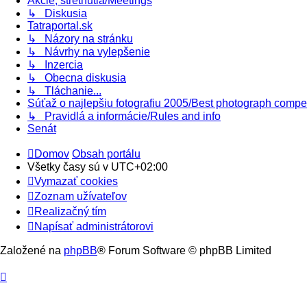
Akcie, stretnutia/Meetings
↳ Diskusia
Tatraportal.sk
↳ Názory na stránku
↳ Návrhy na vylepšenie
↳ Inzercia
↳ Obecna diskusia
↳ Tláchanie...
Súťaž o najlepšiu fotografiu 2005/Best photograph compe
↳ Pravidlá a informácie/Rules and info
Senát
Domov
Obsah portálu
Všetky časy sú v
UTC+02:00
Vymazať cookies
Zoznam užívateľov
Realizačný tím
Napísať administrátorovi
Založené na
phpBB
® Forum Software © phpBB Limited