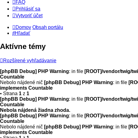
FAQ
Prihlásiť sa
Vytvoriť účet
Domov
Obsah portálu
Hľadať
Aktívne témy
Rozšírené vyhľadávanie
[phpBB Debug] PHP Warning
: in file
[ROOT]/vendor/twig/twi
Countable
Nebolo nájdené nič
[phpBB Debug] PHP Warning
: in file
[RO
implements Countable
• Strana
1
z
1
[phpBB Debug] PHP Warning
: in file
[ROOT]/vendor/twig/twi
Countable
Nebola nájdená žiadna zhoda.
[phpBB Debug] PHP Warning
: in file
[ROOT]/vendor/twig/twi
Countable
Nebolo nájdené nič
[phpBB Debug] PHP Warning
: in file
[RO
implements Countable
• Strana
1
z
1