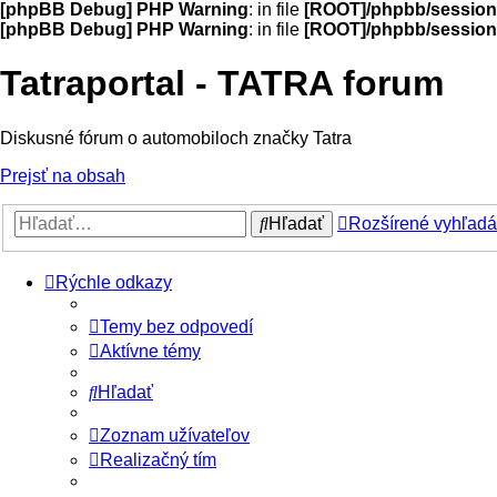
[phpBB Debug] PHP Warning
: in file
[ROOT]/phpbb/session
[phpBB Debug] PHP Warning
: in file
[ROOT]/phpbb/session
Tatraportal - TATRA forum
Diskusné fórum o automobiloch značky Tatra
Prejsť na obsah
Hľadať
Rozšírené vyhľadá
Rýchle odkazy
Temy bez odpovedí
Aktívne témy
Hľadať
Zoznam užívateľov
Realizačný tím