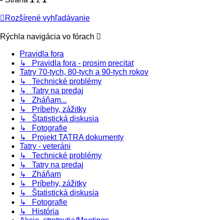
Rozšírené vyhľadávanie
Rýchla navigácia vo fórach
Pravidla fora
↳ Pravidla fora - prosim precitat
Tatry 70-tych, 80-tych a 90-tych rokov
↳ Technické problémy
↳ Tatry na predaj
↳ Zháňam...
↳ Príbehy, zážitky
↳ Štatistická diskusia
↳ Fotografie
↳ Projekt TATRA dokumenty
Tatry - veteráni
↳ Technické problémy
↳ Tatry na predaj
↳ Zháňam
↳ Príbehy, zážitky
↳ Štatistická diskusia
↳ Fotografie
↳ História