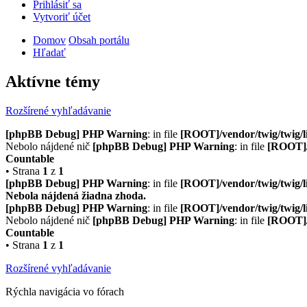
Prihlásiť sa
Vytvoriť účet
Domov
Obsah portálu
Hľadať
Aktívne témy
Rozšírené vyhľadávanie
[phpBB Debug] PHP Warning
: in file
[ROOT]/vendor/twig/twig/l
Nebolo nájdené nič
[phpBB Debug] PHP Warning
: in file
[ROOT]/
Countable
• Strana
1
z
1
[phpBB Debug] PHP Warning
: in file
[ROOT]/vendor/twig/twig/l
Nebola nájdená žiadna zhoda.
[phpBB Debug] PHP Warning
: in file
[ROOT]/vendor/twig/twig/l
Nebolo nájdené nič
[phpBB Debug] PHP Warning
: in file
[ROOT]/
Countable
• Strana
1
z
1
Rozšírené vyhľadávanie
Rýchla navigácia vo fórach