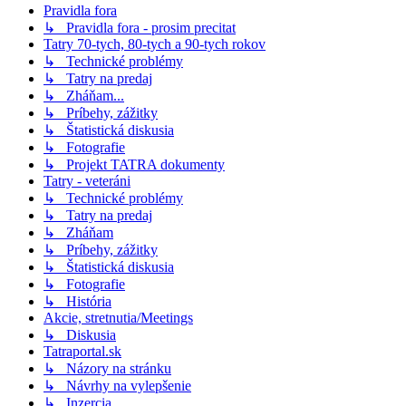
Pravidla fora
↳ Pravidla fora - prosim precitat
Tatry 70-tych, 80-tych a 90-tych rokov
↳ Technické problémy
↳ Tatry na predaj
↳ Zháňam...
↳ Príbehy, zážitky
↳ Štatistická diskusia
↳ Fotografie
↳ Projekt TATRA dokumenty
Tatry - veteráni
↳ Technické problémy
↳ Tatry na predaj
↳ Zháňam
↳ Príbehy, zážitky
↳ Štatistická diskusia
↳ Fotografie
↳ História
Akcie, stretnutia/Meetings
↳ Diskusia
Tatraportal.sk
↳ Názory na stránku
↳ Návrhy na vylepšenie
↳ Inzercia