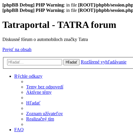
[phpBB Debug] PHP Warning
: in file
[ROOT]/phpbb/session.ph
[phpBB Debug] PHP Warning
: in file
[ROOT]/phpbb/session.ph
Tatraportal - TATRA forum
Diskusné fórum o automobiloch značky Tatra
Prejsť na obsah
Rozšírené vyhľadávanie
Hľadať
Rýchle odkazy
Temy bez odpovedí
Aktívne témy
Hľadať
Zoznam užívateľov
Realizačný tím
FAQ