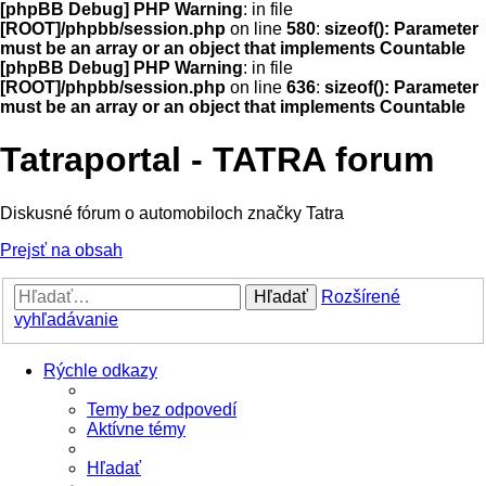
[phpBB Debug] PHP Warning
: in file
[ROOT]/phpbb/session.php
on line
580
:
sizeof(): Parameter
must be an array or an object that implements Countable
[phpBB Debug] PHP Warning
: in file
[ROOT]/phpbb/session.php
on line
636
:
sizeof(): Parameter
must be an array or an object that implements Countable
Tatraportal - TATRA forum
Diskusné fórum o automobiloch značky Tatra
Prejsť na obsah
Hľadať
Rozšírené
vyhľadávanie
Rýchle odkazy
Temy bez odpovedí
Aktívne témy
Hľadať