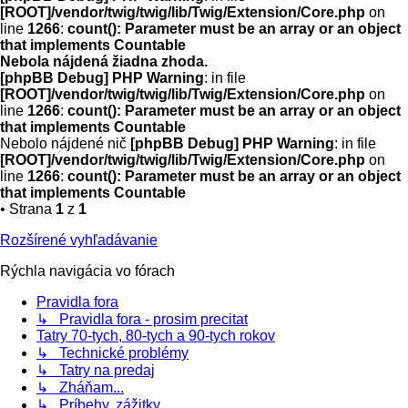
[ROOT]/vendor/twig/twig/lib/Twig/Extension/Core.php
on
line
1266
:
count(): Parameter must be an array or an object
that implements Countable
Nebola nájdená žiadna zhoda.
[phpBB Debug] PHP Warning
: in file
[ROOT]/vendor/twig/twig/lib/Twig/Extension/Core.php
on
line
1266
:
count(): Parameter must be an array or an object
that implements Countable
Nebolo nájdené nič
[phpBB Debug] PHP Warning
: in file
[ROOT]/vendor/twig/twig/lib/Twig/Extension/Core.php
on
line
1266
:
count(): Parameter must be an array or an object
that implements Countable
• Strana
1
z
1
Rozšírené vyhľadávanie
Rýchla navigácia vo fórach
Pravidla fora
↳ Pravidla fora - prosim precitat
Tatry 70-tych, 80-tych a 90-tych rokov
↳ Technické problémy
↳ Tatry na predaj
↳ Zháňam...
↳ Príbehy, zážitky