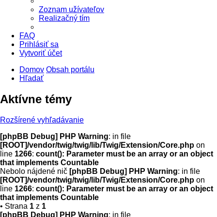
Zoznam užívateľov
Realizačný tím
FAQ
Prihlásiť sa
Vytvoriť účet
Domov
Obsah portálu
Hľadať
Aktívne témy
Rozšírené vyhľadávanie
[phpBB Debug] PHP Warning
: in file
[ROOT]/vendor/twig/twig/lib/Twig/Extension/Core.php
on
line
1266
:
count(): Parameter must be an array or an object
that implements Countable
Nebolo nájdené nič
[phpBB Debug] PHP Warning
: in file
[ROOT]/vendor/twig/twig/lib/Twig/Extension/Core.php
on
line
1266
:
count(): Parameter must be an array or an object
that implements Countable
• Strana
1
z
1
[phpBB Debug] PHP Warning
: in file