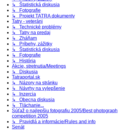
↳ Štatistická diskusia
↳ Fotografie
↳ Projekt TATRA dokumenty
Tatry - veteráni
↳ Technické problémy
↳ Tatry na predaj
↳ Zháňam
↳ Príbehy, zážitky
↳ Štatistická diskusia
↳ Fotografie
↳ História
Akcie, stretnutia/Meetings
↳ Diskusia
Tatraportal.sk
↳ Názory na stránku
↳ Návrhy na vylepšenie
↳ Inzercia
↳ Obecna diskusia
↳ Tláchanie...
Súťaž o najlepšiu fotografiu 2005/Best photograph
competition 2005
↳ Pravidlá a informácie/Rules and info
Senát