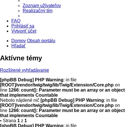
Zoznam užívateľov
Realizačný tím
FAQ
Prihlásiť sa
Vytvoriť účet
Domov
Obsah portálu
Hľadať
Aktívne témy
Rozšírené vyhľadávanie
[phpBB Debug] PHP Warning
: in file
[ROOT]/vendor/twig/twig/lib/Twig/Extension/Core.php
on
line
1266
:
count(): Parameter must be an array or an object
that implements Countable
Nebolo nájdené nič
[phpBB Debug] PHP Warning
: in file
[ROOT]/vendor/twig/twig/lib/Twig/Extension/Core.php
on
line
1266
:
count(): Parameter must be an array or an object
that implements Countable
• Strana
1
z
1
[phpBB Debug] PHP Warning
: in file