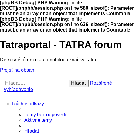
[phpBB Debug] PHP Warning
: in file
[ROOT]/phpbb/session.php
on line
580
:
sizeof(): Parameter
must be an array or an object that implements Countable
[phpBB Debug] PHP Warning
: in file
[ROOT]/phpbb/session.php
on line
636
:
sizeof(): Parameter
must be an array or an object that implements Countable
Tatraportal - TATRA forum
Diskusné fórum o automobiloch značky Tatra
Prejsť na obsah
Hľadať
Rozšírené
vyhľadávanie
Rýchle odkazy
Temy bez odpovedí
Aktívne témy
Hľadať