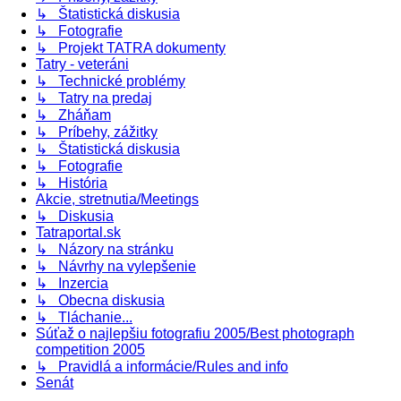
↳ Štatistická diskusia
↳ Fotografie
↳ Projekt TATRA dokumenty
Tatry - veteráni
↳ Technické problémy
↳ Tatry na predaj
↳ Zháňam
↳ Príbehy, zážitky
↳ Štatistická diskusia
↳ Fotografie
↳ História
Akcie, stretnutia/Meetings
↳ Diskusia
Tatraportal.sk
↳ Názory na stránku
↳ Návrhy na vylepšenie
↳ Inzercia
↳ Obecna diskusia
↳ Tláchanie...
Súťaž o najlepšiu fotografiu 2005/Best photograph
competition 2005
↳ Pravidlá a informácie/Rules and info
Senát