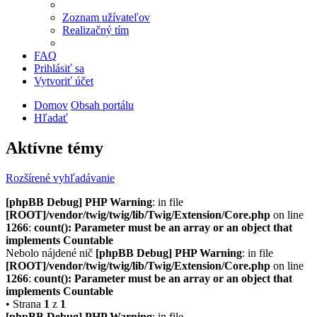
Zoznam užívateľov
Realizačný tím
FAQ
Prihlásiť sa
Vytvoriť účet
Domov
Obsah portálu
Hľadať
Aktívne témy
Rozšírené vyhľadávanie
[phpBB Debug] PHP Warning
: in file
[ROOT]/vendor/twig/twig/lib/Twig/Extension/Core.php
on line
1266
:
count(): Parameter must be an array or an object that
implements Countable
Nebolo nájdené nič
[phpBB Debug] PHP Warning
: in file
[ROOT]/vendor/twig/twig/lib/Twig/Extension/Core.php
on line
1266
:
count(): Parameter must be an array or an object that
implements Countable
• Strana
1
z
1
[phpBB Debug] PHP Warning
: in file