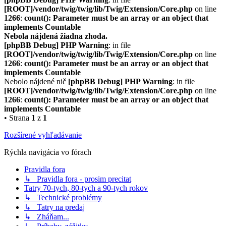
[ROOT]/vendor/twig/twig/lib/Twig/Extension/Core.php
on line
1266
:
count(): Parameter must be an array or an object that
implements Countable
Nebola nájdená žiadna zhoda.
[phpBB Debug] PHP Warning
: in file
[ROOT]/vendor/twig/twig/lib/Twig/Extension/Core.php
on line
1266
:
count(): Parameter must be an array or an object that
implements Countable
Nebolo nájdené nič
[phpBB Debug] PHP Warning
: in file
[ROOT]/vendor/twig/twig/lib/Twig/Extension/Core.php
on line
1266
:
count(): Parameter must be an array or an object that
implements Countable
• Strana
1
z
1
Rozšírené vyhľadávanie
Rýchla navigácia vo fórach
Pravidla fora
↳ Pravidla fora - prosim precitat
Tatry 70-tych, 80-tych a 90-tych rokov
↳ Technické problémy
↳ Tatry na predaj
↳ Zháňam...