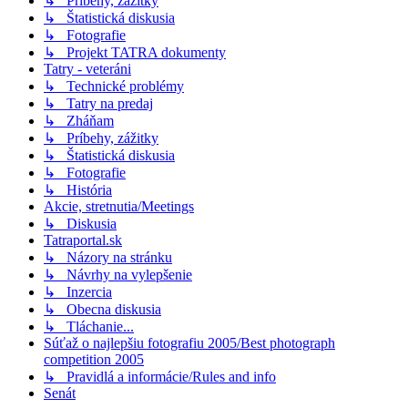
↳ Príbehy, zážitky
↳ Štatistická diskusia
↳ Fotografie
↳ Projekt TATRA dokumenty
Tatry - veteráni
↳ Technické problémy
↳ Tatry na predaj
↳ Zháňam
↳ Príbehy, zážitky
↳ Štatistická diskusia
↳ Fotografie
↳ História
Akcie, stretnutia/Meetings
↳ Diskusia
Tatraportal.sk
↳ Názory na stránku
↳ Návrhy na vylepšenie
↳ Inzercia
↳ Obecna diskusia
↳ Tláchanie...
Súťaž o najlepšiu fotografiu 2005/Best photograph
competition 2005
↳ Pravidlá a informácie/Rules and info
Senát