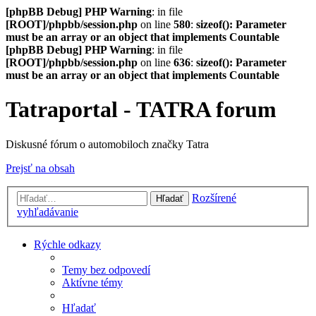
[phpBB Debug] PHP Warning
: in file
[ROOT]/phpbb/session.php
on line
580
:
sizeof(): Parameter
must be an array or an object that implements Countable
[phpBB Debug] PHP Warning
: in file
[ROOT]/phpbb/session.php
on line
636
:
sizeof(): Parameter
must be an array or an object that implements Countable
Tatraportal - TATRA forum
Diskusné fórum o automobiloch značky Tatra
Prejsť na obsah
Rozšírené
Hľadať
vyhľadávanie
Rýchle odkazy
Temy bez odpovedí
Aktívne témy
Hľadať