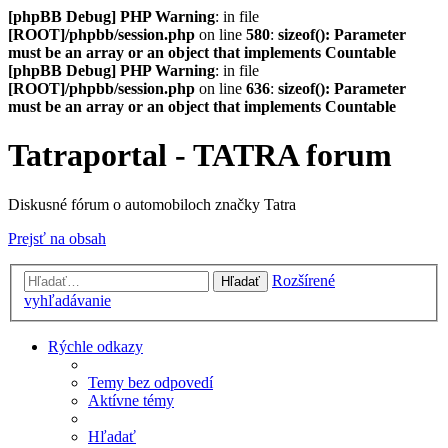
[phpBB Debug] PHP Warning
: in file
[ROOT]/phpbb/session.php
on line
580
:
sizeof(): Parameter
must be an array or an object that implements Countable
[phpBB Debug] PHP Warning
: in file
[ROOT]/phpbb/session.php
on line
636
:
sizeof(): Parameter
must be an array or an object that implements Countable
Tatraportal - TATRA forum
Diskusné fórum o automobiloch značky Tatra
Prejsť na obsah
Rozšírené
Hľadať
vyhľadávanie
Rýchle odkazy
Temy bez odpovedí
Aktívne témy
Hľadať