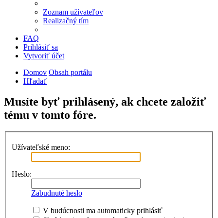
Zoznam užívateľov
Realizačný tím
FAQ
Prihlásiť sa
Vytvoriť účet
Domov
Obsah portálu
Hľadať
Musíte byť prihlásený, ak chcete založiť
tému v tomto fóre.
Užívateľské meno:
Heslo:
Zabudnuté heslo
V budúcnosti ma automaticky prihlásiť