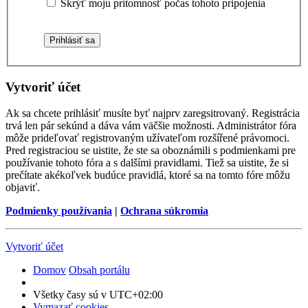
Skrýť moju prítomnosť počas tohoto pripojenia
Vytvoriť účet
Ak sa chcete prihlásiť musíte byť najprv zaregsitrovaný. Registrácia
trvá len pár sekúnd a dáva vám väčšie možnosti. Administrátor fóra
môže prideľovať registrovaným užívateľom rozšířené právomoci.
Pred registraciou se uistite, že ste sa oboznámili s podmienkami pre
používanie tohoto fóra a s dalšími pravidlami. Tiež sa uistite, že si
prečítate akékoľvek budúce pravidlá, ktoré sa na tomto fóre môžu
objaviť.
Podmienky používania
|
Ochrana súkromia
Vytvoriť účet
Domov
Obsah portálu
Všetky časy sú v
UTC+02:00
Vymazať cookies