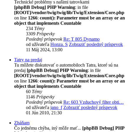
Technické problémy s našimi tatrovkami
[phpBB Debug] PHP Warning
: in file
[ROOT]/vendor/twig/twig/lib/Twig/Extension/Core.php
on line
1266
:
count(): Parameter must be an array or an
object that implements Countable
234
Témy
3309
Príspevky
Posledný príspevok
Re: T 805 Dynamo
od užívateľa
Honza. S
Zobraziť posledný príspevok
11 Máj 2024, 13:00
Tatry na predaj
Tu môžete diskutovať o automobiloch Tatra, ktoré sú na
predaj
[phpBB Debug] PHP Warning
: in file
[ROOT]/vendor/twig/twig/lib/Twig/Extension/Core.php
on line
1266
:
count(): Parameter must be an array or an
object that implements Countable
60
Témy
1146
Príspevky
Posledný príspevok
Re: 603 Vzduchový filter obti…
od užívateľa
jano_f
Zobraziť posledný príspevok
01 Jún 2010, 21:30
Zháňam
Čo jednému chýba, iný môže mať...
[phpBB Debug] PHP