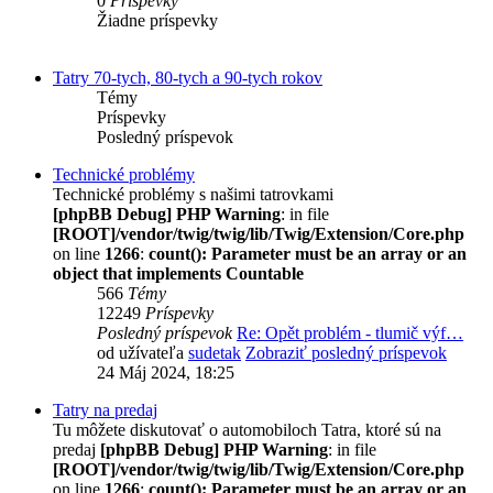
0
Príspevky
Žiadne príspevky
Tatry 70-tych, 80-tych a 90-tych rokov
Témy
Príspevky
Posledný príspevok
Technické problémy
Technické problémy s našimi tatrovkami
[phpBB Debug] PHP Warning
: in file
[ROOT]/vendor/twig/twig/lib/Twig/Extension/Core.php
on line
1266
:
count(): Parameter must be an array or an
object that implements Countable
566
Témy
12249
Príspevky
Posledný príspevok
Re: Opět problém - tlumič výf…
od užívateľa
sudetak
Zobraziť posledný príspevok
24 Máj 2024, 18:25
Tatry na predaj
Tu môžete diskutovať o automobiloch Tatra, ktoré sú na
predaj
[phpBB Debug] PHP Warning
: in file
[ROOT]/vendor/twig/twig/lib/Twig/Extension/Core.php
on line
1266
:
count(): Parameter must be an array or an