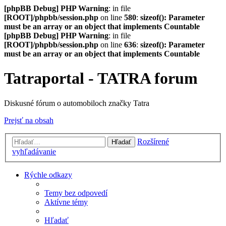
[phpBB Debug] PHP Warning
: in file
[ROOT]/phpbb/session.php
on line
580
:
sizeof(): Parameter
must be an array or an object that implements Countable
[phpBB Debug] PHP Warning
: in file
[ROOT]/phpbb/session.php
on line
636
:
sizeof(): Parameter
must be an array or an object that implements Countable
Tatraportal - TATRA forum
Diskusné fórum o automobiloch značky Tatra
Prejsť na obsah
Rozšírené
Hľadať
vyhľadávanie
Rýchle odkazy
Temy bez odpovedí
Aktívne témy
Hľadať