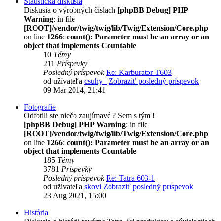
Štatistická diskusia
Diskusia o výrobných číslach
[phpBB Debug] PHP
Warning
: in file
[ROOT]/vendor/twig/twig/lib/Twig/Extension/Core.php
on line
1266
:
count(): Parameter must be an array or an
object that implements Countable
10
Témy
211
Príspevky
Posledný príspevok
Re: Karburator T603
od užívateľa
csuhy_
Zobraziť posledný príspevok
09 Mar 2014, 21:41
Fotografie
Odfotili ste niečo zaujímavé ? Sem s tým !
[phpBB Debug] PHP Warning
: in file
[ROOT]/vendor/twig/twig/lib/Twig/Extension/Core.php
on line
1266
:
count(): Parameter must be an array or an
object that implements Countable
185
Témy
3781
Príspevky
Posledný príspevok
Re: Tatra 603-1
od užívateľa
skovi
Zobraziť posledný príspevok
23 Aug 2021, 15:00
História