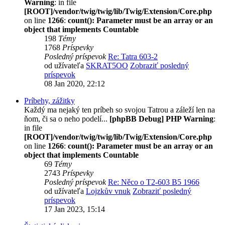
Warning
: in file
[ROOT]/vendor/twig/twig/lib/Twig/Extension/Core.php
on line
1266
:
count(): Parameter must be an array or an
object that implements Countable
198
Témy
1768
Príspevky
Posledný príspevok
Re: Tatra 603-2
od užívateľa
SKRAT5OO
Zobraziť posledný
príspevok
08 Jan 2020, 22:12
Príbehy, zážitky
Každý ma nejaký ten príbeh so svojou Tatrou a záleží len na
ňom, či sa o neho podelí...
[phpBB Debug] PHP Warning
:
in file
[ROOT]/vendor/twig/twig/lib/Twig/Extension/Core.php
on line
1266
:
count(): Parameter must be an array or an
object that implements Countable
69
Témy
2743
Príspevky
Posledný príspevok
Re: Něco o T2-603 B5 1966
od užívateľa
Lojzkův vnuk
Zobraziť posledný
príspevok
17 Jan 2023, 15:14