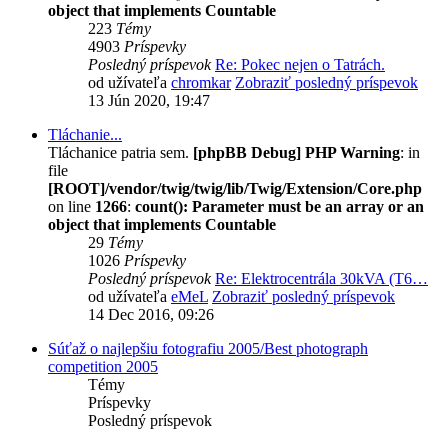
object that implements Countable
223
Témy
4903
Príspevky
Posledný príspevok
Re: Pokec nejen o Tatrách.
od užívateľa
chromkar
Zobraziť posledný príspevok
13 Jún 2020, 19:47
Tláchanie...
Tláchanice patria sem.
[phpBB Debug] PHP Warning
: in
file
[ROOT]/vendor/twig/twig/lib/Twig/Extension/Core.php
on line
1266
:
count(): Parameter must be an array or an
object that implements Countable
29
Témy
1026
Príspevky
Posledný príspevok
Re: Elektrocentrála 30kVA (T6…
od užívateľa
eMeL
Zobraziť posledný príspevok
14 Dec 2016, 09:26
Súťaž o najlepšiu fotografiu 2005/Best photograph
competition 2005
Témy
Príspevky
Posledný príspevok