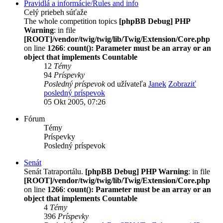
Pravidlá a informácie/Rules and info
Celý priebeh súťaže
The whole competition topics
[phpBB Debug] PHP
Warning
: in file
[ROOT]/vendor/twig/twig/lib/Twig/Extension/Core.php
on line
1266
:
count(): Parameter must be an array or an
object that implements Countable
12
Témy
94
Príspevky
Posledný príspevok
od užívateľa
Janek
Zobraziť
posledný príspevok
05 Okt 2005, 07:26
Fórum
Témy
Príspevky
Posledný príspevok
Senát
Senát Tatraportálu.
[phpBB Debug] PHP Warning
: in file
[ROOT]/vendor/twig/twig/lib/Twig/Extension/Core.php
on line
1266
:
count(): Parameter must be an array or an
object that implements Countable
4
Témy
396
Príspevky