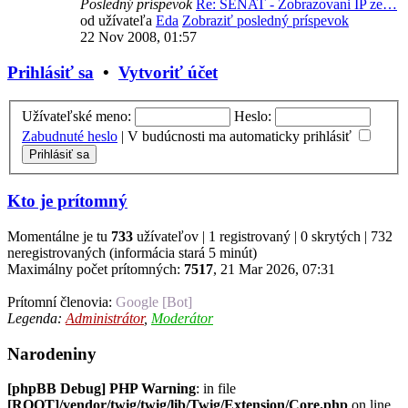
Posledný príspevok
Re: SENAT - Zobrazovani IP ze…
od užívateľa
Eda
Zobraziť posledný príspevok
22 Nov 2008, 01:57
Prihlásiť sa
•
Vytvoriť účet
Užívateľské meno:
Heslo:
Zabudnuté heslo
|
V budúcnosti ma automaticky prihlásiť
Kto je prítomný
Momentálne je tu
733
užívateľov | 1 registrovaný | 0 skrytých | 732
neregistrovaných (informácia stará 5 minút)
Maximálny počet prítomných:
7517
, 21 Mar 2026, 07:31
Prítomní členovia:
Google [Bot]
Legenda:
Administrátor
,
Moderátor
Narodeniny
[phpBB Debug] PHP Warning
: in file
[ROOT]/vendor/twig/twig/lib/Twig/Extension/Core.php
on line