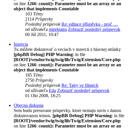
on line
1266
:
count(): Parameter must be an array or an
object that implements Countable
103
Témy
2114
Príspevky
Posledný príspevok
Re: editace příspěvku - proč …
od užívateľa
mirektatra
Zobraziť posledný príspevok
06 Júl 2011, 10:47
Inzercia
Tu môžete diskutovať o veciach v inzercii z hlavnej stránky
[phpBB Debug] PHP Warning
: in file
[ROOT]/vendor/twig/twig/lib/Twig/Extension/Core.php
on line
1266
:
count(): Parameter must be an array or an
object that implements Countable
185
Témy
2750
Príspevky
Posledný príspevok
Re: Tatry ve filmech
od užívateľa
Eda
Zobraziť posledný príspevok
01 Okt 2008, 18:25
Obecna diskusia
Sem budu presuvane prispevky, ktore nemaju suvis s danou
diskutovanou temou.
[phpBB Debug] PHP Warning
: in file
[ROOT]/vendor/twig/twig/lib/Twig/Extension/Core.php
on line
1266
:
count(): Parameter must be an array or an