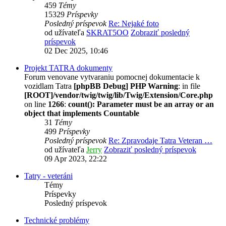
459
Témy
15329
Príspevky
Posledný príspevok
Re: Nejaké foto
od užívateľa
SKRAT5OO
Zobraziť posledný
príspevok
02 Dec 2025, 10:46
Projekt TATRA dokumenty
Forum venovane vytvaraniu pomocnej dokumentacie k
vozidlam Tatra
[phpBB Debug] PHP Warning
: in file
[ROOT]/vendor/twig/twig/lib/Twig/Extension/Core.php
on line
1266
:
count(): Parameter must be an array or an
object that implements Countable
31
Témy
499
Príspevky
Posledný príspevok
Re: Zpravodaje Tatra Veteran …
od užívateľa
Jerry
Zobraziť posledný príspevok
09 Apr 2023, 22:22
Tatry - veteráni
Témy
Príspevky
Posledný príspevok
Technické problémy