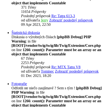
object that implements Countable
371
Témy
11654
Príspevky
Posledný príspevok
Re: Tatra 613-3
od užívateľa
Jerry
Zobraziť posledný príspevok
09 Apr 2023, 22:50
Štatistická diskusia
Diskusia o výrobných číslach
[phpBB Debug] PHP
Warning
: in file
[ROOT]/vendor/twig/twig/lib/Twig/Extension/Core.php
on line
1266
:
count(): Parameter must be an array or an
object that implements Countable
67
Témy
2253
Príspevky
Posledný príspevok
Re: MTX Tatra V8
od užívateľa
Tominec
Zobraziť posledný príspevok
01 Dec 2023, 18:20
Fotografie
Odfotili ste niečo zaujímavé ? Sem s tým !
[phpBB Debug]
PHP Warning
: in file
[ROOT]/vendor/twig/twig/lib/Twig/Extension/Core.php
on line
1266
:
count(): Parameter must be an array or an
object that implements Countable