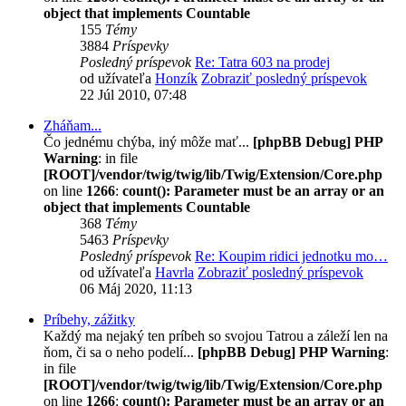
object that implements Countable
155
Témy
3884
Príspevky
Posledný príspevok
Re: Tatra 603 na prodej
od užívateľa
Honzík
Zobraziť posledný príspevok
22 Júl 2010, 07:48
Zháňam...
Čo jednému chýba, iný môže mať...
[phpBB Debug] PHP
Warning
: in file
[ROOT]/vendor/twig/twig/lib/Twig/Extension/Core.php
on line
1266
:
count(): Parameter must be an array or an
object that implements Countable
368
Témy
5463
Príspevky
Posledný príspevok
Re: Koupim ridici jednotku mo…
od užívateľa
Havrla
Zobraziť posledný príspevok
06 Máj 2020, 11:13
Príbehy, zážitky
Každý ma nejaký ten príbeh so svojou Tatrou a záleží len na
ňom, či sa o neho podelí...
[phpBB Debug] PHP Warning
:
in file
[ROOT]/vendor/twig/twig/lib/Twig/Extension/Core.php
on line
1266
:
count(): Parameter must be an array or an