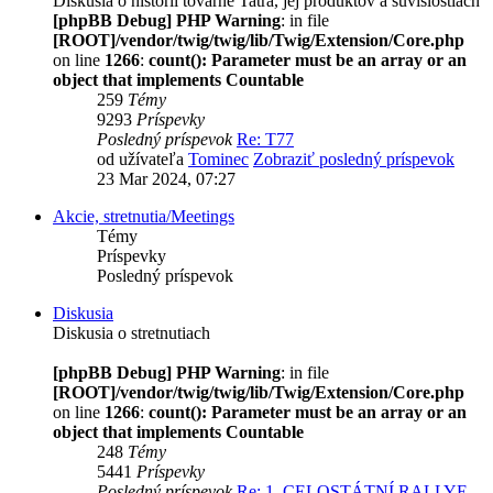
Diskusia o histórii továrne Tatra, jej produktov a súvislostiach
[phpBB Debug] PHP Warning
: in file
[ROOT]/vendor/twig/twig/lib/Twig/Extension/Core.php
on line
1266
:
count(): Parameter must be an array or an
object that implements Countable
259
Témy
9293
Príspevky
Posledný príspevok
Re: T77
od užívateľa
Tominec
Zobraziť posledný príspevok
23 Mar 2024, 07:27
Akcie, stretnutia/Meetings
Témy
Príspevky
Posledný príspevok
Diskusia
Diskusia o stretnutiach
[phpBB Debug] PHP Warning
: in file
[ROOT]/vendor/twig/twig/lib/Twig/Extension/Core.php
on line
1266
:
count(): Parameter must be an array or an
object that implements Countable
248
Témy
5441
Príspevky
Posledný príspevok
Re: 1. CELOSTÁTNÍ RALLYE