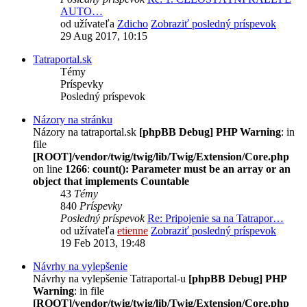
AUTO…
od užívateľa
Zdicho
Zobraziť posledný príspevok
29 Aug 2017, 10:15
Tatraportal.sk
Témy
Príspevky
Posledný príspevok
Názory na stránku
Názory na tatraportal.sk
[phpBB Debug] PHP Warning
: in
file
[ROOT]/vendor/twig/twig/lib/Twig/Extension/Core.php
on line
1266
:
count(): Parameter must be an array or an
object that implements Countable
43
Témy
840
Príspevky
Posledný príspevok
Re: Pripojenie sa na Tatrapor…
od užívateľa
etienne
Zobraziť posledný príspevok
19 Feb 2013, 19:48
Návrhy na vylepšenie
Návrhy na vylepšenie Tatraportal-u
[phpBB Debug] PHP
Warning
: in file
[ROOT]/vendor/twig/twig/lib/Twig/Extension/Core.php