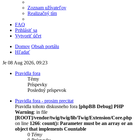
Zoznam užívateľov
Realizačný tím
FAQ
Prihlásiť sa
Vytvoriť účet
Domov
Obsah portálu
Hľadať
Je 08 Aug 2026, 09:23
Pravidla fora
Témy
Príspevky
Posledný príspevok
Pravidla fora - prosim precitat
Pravidla tohoto diskusneho fora
[phpBB Debug] PHP
Warning
: in file
[ROOT]/vendor/twig/twig/lib/Twig/Extension/Core.php
on line
1266
:
count(): Parameter must be an array or an
object that implements Countable
0
Témy