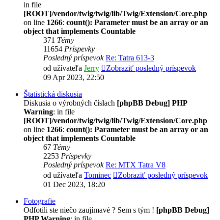
in file
[ROOT]/vendor/twig/twig/lib/Twig/Extension/Core.php
on line
1266
:
count(): Parameter must be an array or an
object that implements Countable
371
Témy
11654
Príspevky
Posledný príspevok
Re: Tatra 613-3
od užívateľa
Jerry
Zobraziť posledný príspevok
09 Apr 2023, 22:50
Štatistická diskusia
Diskusia o výrobných číslach
[phpBB Debug] PHP
Warning
: in file
[ROOT]/vendor/twig/twig/lib/Twig/Extension/Core.php
on line
1266
:
count(): Parameter must be an array or an
object that implements Countable
67
Témy
2253
Príspevky
Posledný príspevok
Re: MTX Tatra V8
od užívateľa
Tominec
Zobraziť posledný príspevok
01 Dec 2023, 18:20
Fotografie
Odfotili ste niečo zaujímavé ? Sem s tým !
[phpBB Debug]
PHP Warning
: in file