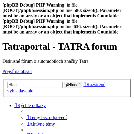
[phpBB Debug] PHP Warning
: in file
[ROOT]/phpbb/session.php
on line
580
:
sizeof(): Parameter
must be an array or an object that implements Countable
[phpBB Debug] PHP Warning
: in file
[ROOT]/phpbb/session.php
on line
636
:
sizeof(): Parameter
must be an array or an object that implements Countable
Tatraportal - TATRA forum
Diskusné fórum o automobiloch značky Tatra
Prejsť na obsah
Rozšírené
Hľadať
vyhľadávanie
Rýchle odkazy
Temy bez odpovedí
Aktívne témy