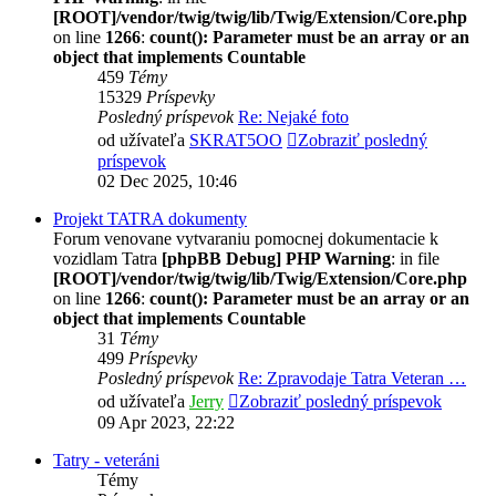
[ROOT]/vendor/twig/twig/lib/Twig/Extension/Core.php
on line
1266
:
count(): Parameter must be an array or an
object that implements Countable
459
Témy
15329
Príspevky
Posledný príspevok
Re: Nejaké foto
od užívateľa
SKRAT5OO
Zobraziť posledný
príspevok
02 Dec 2025, 10:46
Projekt TATRA dokumenty
Forum venovane vytvaraniu pomocnej dokumentacie k
vozidlam Tatra
[phpBB Debug] PHP Warning
: in file
[ROOT]/vendor/twig/twig/lib/Twig/Extension/Core.php
on line
1266
:
count(): Parameter must be an array or an
object that implements Countable
31
Témy
499
Príspevky
Posledný príspevok
Re: Zpravodaje Tatra Veteran …
od užívateľa
Jerry
Zobraziť posledný príspevok
09 Apr 2023, 22:22
Tatry - veteráni
Témy