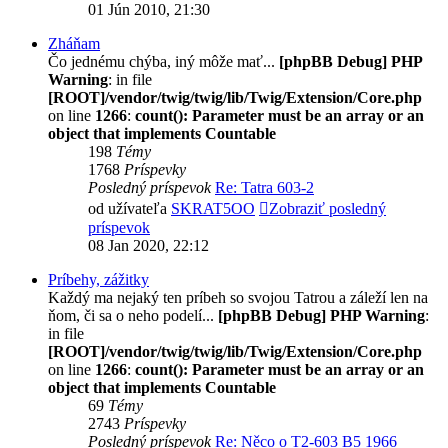
01 Jún 2010, 21:30
Zháňam
Čo jednému chýba, iný môže mať...
[phpBB Debug] PHP
Warning
: in file
[ROOT]/vendor/twig/twig/lib/Twig/Extension/Core.php
on line
1266
:
count(): Parameter must be an array or an
object that implements Countable
198
Témy
1768
Príspevky
Posledný príspevok
Re: Tatra 603-2
od užívateľa
SKRAT5OO
Zobraziť posledný
príspevok
08 Jan 2020, 22:12
Príbehy, zážitky
Každý ma nejaký ten príbeh so svojou Tatrou a záleží len na
ňom, či sa o neho podelí...
[phpBB Debug] PHP Warning
:
in file
[ROOT]/vendor/twig/twig/lib/Twig/Extension/Core.php
on line
1266
:
count(): Parameter must be an array or an
object that implements Countable
69
Témy
2743
Príspevky
Posledný príspevok
Re: Něco o T2-603 B5 1966