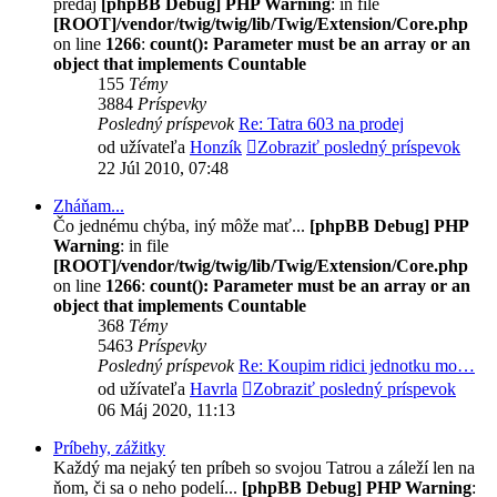
predaj
[phpBB Debug] PHP Warning
: in file
[ROOT]/vendor/twig/twig/lib/Twig/Extension/Core.php
on line
1266
:
count(): Parameter must be an array or an
object that implements Countable
155
Témy
3884
Príspevky
Posledný príspevok
Re: Tatra 603 na prodej
od užívateľa
Honzík
Zobraziť posledný príspevok
22 Júl 2010, 07:48
Zháňam...
Čo jednému chýba, iný môže mať...
[phpBB Debug] PHP
Warning
: in file
[ROOT]/vendor/twig/twig/lib/Twig/Extension/Core.php
on line
1266
:
count(): Parameter must be an array or an
object that implements Countable
368
Témy
5463
Príspevky
Posledný príspevok
Re: Koupim ridici jednotku mo…
od užívateľa
Havrla
Zobraziť posledný príspevok
06 Máj 2020, 11:13
Príbehy, zážitky
Každý ma nejaký ten príbeh so svojou Tatrou a záleží len na
ňom, či sa o neho podelí...
[phpBB Debug] PHP Warning
: