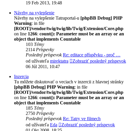
19 Feb 2013, 19:48
Návrhy na vylepšenie
Návrhy na vylepšenie Tatraportal-u
[phpBB Debug] PHP
Warning
: in file
[ROOT]/vendor/twig/twig/lib/Twig/Extension/Core.php
on line
1266
:
count(): Parameter must be an array or an
object that implements Countable
103
Témy
2114
Príspevky
Posledný príspevok
Re: editace příspěvku - proč …
od užívateľa
mirektatra
Zobraziť posledný príspevok
06 Júl 2011, 10:47
Inzercia
Tu môžete diskutovať o veciach v inzercii z hlavnej stránky
[phpBB Debug] PHP Warning
: in file
[ROOT]/vendor/twig/twig/lib/Twig/Extension/Core.php
on line
1266
:
count(): Parameter must be an array or an
object that implements Countable
185
Témy
2750
Príspevky
Posledný príspevok
Re: Tatry ve filmech
od užívateľa
Eda
Zobraziť posledný príspevok
01 Okt 2008, 18:25