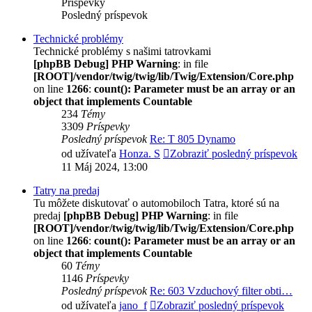
Príspevky
Posledný príspevok
Technické problémy
Technické problémy s našimi tatrovkami
[phpBB Debug] PHP Warning
: in file
[ROOT]/vendor/twig/twig/lib/Twig/Extension/Core.php
on line
1266
:
count(): Parameter must be an array or an
object that implements Countable
234
Témy
3309
Príspevky
Posledný príspevok
Re: T 805 Dynamo
od užívateľa
Honza. S
Zobraziť posledný príspevok
11 Máj 2024, 13:00
Tatry na predaj
Tu môžete diskutovať o automobiloch Tatra, ktoré sú na
predaj
[phpBB Debug] PHP Warning
: in file
[ROOT]/vendor/twig/twig/lib/Twig/Extension/Core.php
on line
1266
:
count(): Parameter must be an array or an
object that implements Countable
60
Témy
1146
Príspevky
Posledný príspevok
Re: 603 Vzduchový filter obti…
od užívateľa
jano_f
Zobraziť posledný príspevok