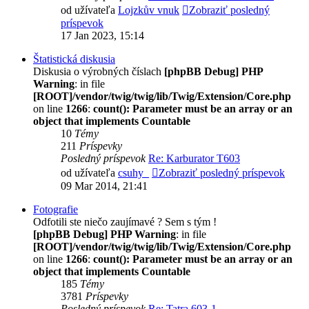
od užívateľa
Lojzkův vnuk
Zobraziť posledný
príspevok
17 Jan 2023, 15:14
Štatistická diskusia
Diskusia o výrobných číslach
[phpBB Debug] PHP
Warning
: in file
[ROOT]/vendor/twig/twig/lib/Twig/Extension/Core.php
on line
1266
:
count(): Parameter must be an array or an
object that implements Countable
10
Témy
211
Príspevky
Posledný príspevok
Re: Karburator T603
od užívateľa
csuhy_
Zobraziť posledný príspevok
09 Mar 2014, 21:41
Fotografie
Odfotili ste niečo zaujímavé ? Sem s tým !
[phpBB Debug] PHP Warning
: in file
[ROOT]/vendor/twig/twig/lib/Twig/Extension/Core.php
on line
1266
:
count(): Parameter must be an array or an
object that implements Countable
185
Témy
3781
Príspevky
Posledný príspevok
Re: Tatra 603-1