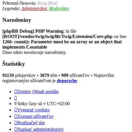
Prítomní členovia:
Bing [Bot]
Legenda:
Administrátor
,
Moderátor
Narodeniny
[phpBB Debug] PHP Warning
: in file
[ROOT]/vendor/twig/twig/lib/Twig/Extension/Core.php
on line
1266
:
count(): Parameter must be an array or an object that
implements Countable
Dnes nikto neoslavuje narodeniny.
Štatistiky
91139
príspevkov •
3879
tém •
999
užívateľov • Najnovším
registrovaným užívateľom je
deporsche
Domov
Obsah portálu
Všetky časy sú v
UTC+02:00
Vymazať cookies
Zoznam užívateľov
Realizačný tím
Napísať administrátorovi