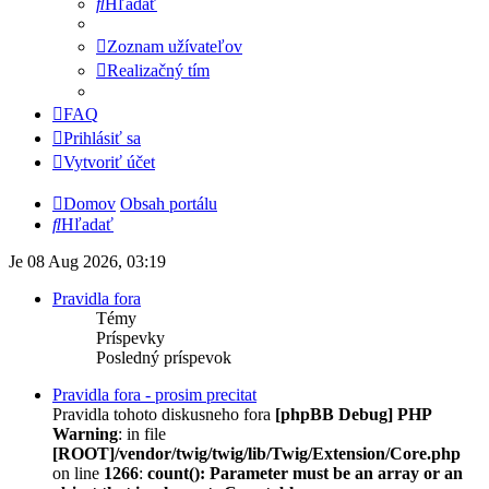
Hľadať
Zoznam užívateľov
Realizačný tím
FAQ
Prihlásiť sa
Vytvoriť účet
Domov
Obsah portálu
Hľadať
Je 08 Aug 2026, 03:19
Pravidla fora
Témy
Príspevky
Posledný príspevok
Pravidla fora - prosim precitat
Pravidla tohoto diskusneho fora
[phpBB Debug] PHP
Warning
: in file
[ROOT]/vendor/twig/twig/lib/Twig/Extension/Core.php
on line
1266
:
count(): Parameter must be an array or an