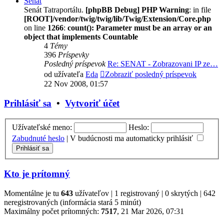
Senát
Senát Tatraportálu.
[phpBB Debug] PHP Warning
: in file
[ROOT]/vendor/twig/twig/lib/Twig/Extension/Core.php
on line
1266
:
count(): Parameter must be an array or an
object that implements Countable
4
Témy
396
Príspevky
Posledný príspevok
Re: SENAT - Zobrazovani IP ze…
od užívateľa
Eda
Zobraziť posledný príspevok
22 Nov 2008, 01:57
Prihlásiť sa
•
Vytvoriť účet
Užívateľské meno:
Heslo:
Zabudnuté heslo
|
V budúcnosti ma automaticky prihlásiť
Kto je prítomný
Momentálne je tu
643
užívateľov | 1 registrovaný | 0 skrytých | 642
neregistrovaných (informácia stará 5 minút)
Maximálny počet prítomných:
7517
, 21 Mar 2026, 07:31