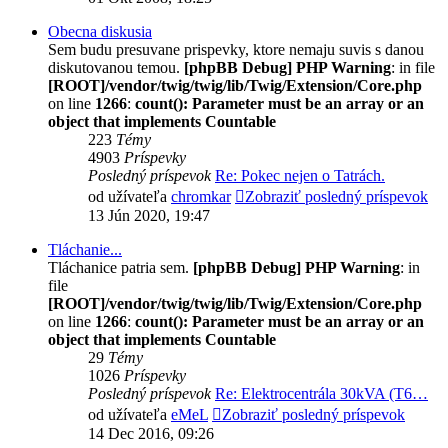
Obecna diskusia
Sem budu presuvane prispevky, ktore nemaju suvis s danou
diskutovanou temou.
[phpBB Debug] PHP Warning
: in file
[ROOT]/vendor/twig/twig/lib/Twig/Extension/Core.php
on line
1266
:
count(): Parameter must be an array or an
object that implements Countable
223
Témy
4903
Príspevky
Posledný príspevok
Re: Pokec nejen o Tatrách.
od užívateľa
chromkar
Zobraziť posledný príspevok
13 Jún 2020, 19:47
Tláchanie...
Tláchanice patria sem.
[phpBB Debug] PHP Warning
: in
file
[ROOT]/vendor/twig/twig/lib/Twig/Extension/Core.php
on line
1266
:
count(): Parameter must be an array or an
object that implements Countable
29
Témy
1026
Príspevky
Posledný príspevok
Re: Elektrocentrála 30kVA (T6…
od užívateľa
eMeL
Zobraziť posledný príspevok
14 Dec 2016, 09:26