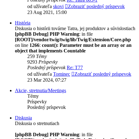
od užívateľa
skovi
Zobraziť posledný príspevok
23 Aug 2021, 15:00
História
Diskusia o histórii továrne Tatra, jej produktov a súvislostiach
[phpBB Debug] PHP Warning
: in file
[ROOT]/vendor/twig/twig/lib/Twig/Extension/Core.php
on line
1266
:
count(): Parameter must be an array or an
object that implements Countable
259
Témy
9293
Príspevky
Posledný príspevok
Re: T77
od užívateľa
Tominec
Zobraziť posledný príspevok
23 Mar 2024, 07:27
Akcie, stretnutia/Meetings
Témy
Príspevky
Posledný príspevok
Diskusia
Diskusia o stretnutiach
[phpBB Debug] PHP Warning
: in file