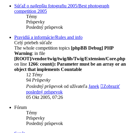
Súťaž o najlepšiu fotografiu 2005/Best photograph
competition 2005
Témy
Príspevky
Posledný príspevok
Pravidlá a informácie/Rules and info
Celý priebeh súťaže
The whole competition topics
[phpBB Debug] PHP
Warning
: in file
[ROOT]/vendor/twig/twig/lib/Twig/Extension/Core.php
on line
1266
:
count(): Parameter must be an array or an
object that implements Countable
12
Témy
94
Príspevky
Posledný príspevok
od užívateľa
Janek
Zobraziť
posledný príspevok
05 Okt 2005, 07:26
Fórum
Témy
Príspevky
Posledný príspevok