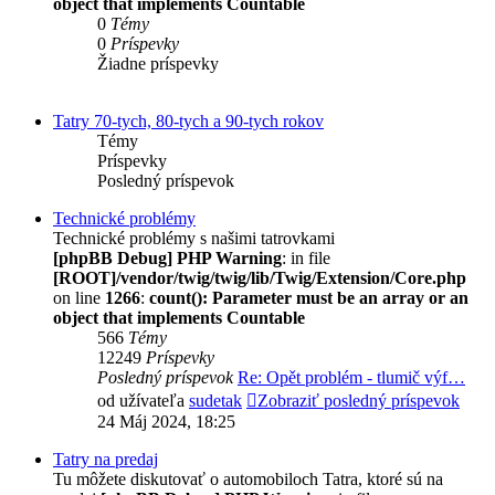
object that implements Countable
0
Témy
0
Príspevky
Žiadne príspevky
Tatry 70-tych, 80-tych a 90-tych rokov
Témy
Príspevky
Posledný príspevok
Technické problémy
Technické problémy s našimi tatrovkami
[phpBB Debug] PHP Warning
: in file
[ROOT]/vendor/twig/twig/lib/Twig/Extension/Core.php
on line
1266
:
count(): Parameter must be an array or an
object that implements Countable
566
Témy
12249
Príspevky
Posledný príspevok
Re: Opět problém - tlumič výf…
od užívateľa
sudetak
Zobraziť posledný príspevok
24 Máj 2024, 18:25
Tatry na predaj
Tu môžete diskutovať o automobiloch Tatra, ktoré sú na