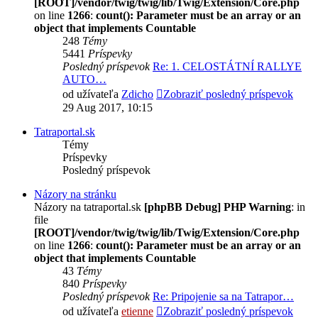
[ROOT]/vendor/twig/twig/lib/Twig/Extension/Core.php
on line
1266
:
count(): Parameter must be an array or an
object that implements Countable
248
Témy
5441
Príspevky
Posledný príspevok
Re: 1. CELOSTÁTNÍ RALLYE
AUTO…
od užívateľa
Zdicho
Zobraziť posledný príspevok
29 Aug 2017, 10:15
Tatraportal.sk
Témy
Príspevky
Posledný príspevok
Názory na stránku
Názory na tatraportal.sk
[phpBB Debug] PHP Warning
: in
file
[ROOT]/vendor/twig/twig/lib/Twig/Extension/Core.php
on line
1266
:
count(): Parameter must be an array or an
object that implements Countable
43
Témy
840
Príspevky
Posledný príspevok
Re: Pripojenie sa na Tatrapor…
od užívateľa
etienne
Zobraziť posledný príspevok