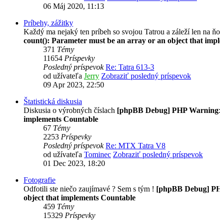
06 Máj 2020, 11:13
Príbehy, zážitky
Každý ma nejaký ten príbeh so svojou Tatrou a záleží len na ňo
count(): Parameter must be an array or an object that im
371
Témy
11654
Príspevky
Posledný príspevok
Re: Tatra 613-3
od užívateľa
Jerry
Zobraziť posledný príspevok
09 Apr 2023, 22:50
Štatistická diskusia
Diskusia o výrobných číslach
[phpBB Debug] PHP Warning
implements Countable
67
Témy
2253
Príspevky
Posledný príspevok
Re: MTX Tatra V8
od užívateľa
Tominec
Zobraziť posledný príspevok
01 Dec 2023, 18:20
Fotografie
Odfotili ste niečo zaujímavé ? Sem s tým !
[phpBB Debug] P
object that implements Countable
459
Témy
15329
Príspevky