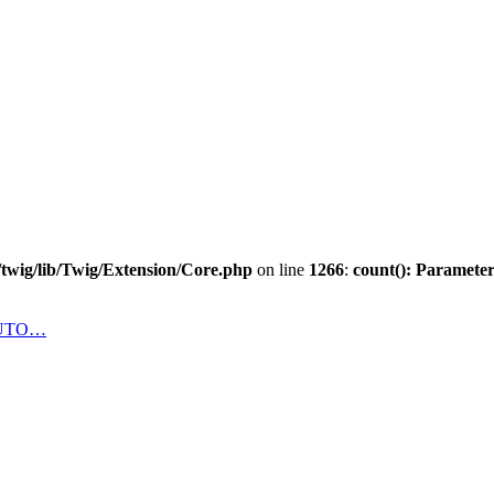
twig/lib/Twig/Extension/Core.php
on line
1266
:
count(): Parameter
AUTO…