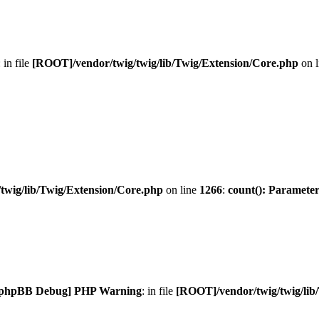
: in file
[ROOT]/vendor/twig/twig/lib/Twig/Extension/Core.php
on 
twig/lib/Twig/Extension/Core.php
on line
1266
:
count(): Parameter
[phpBB Debug] PHP Warning
: in file
[ROOT]/vendor/twig/twig/lib