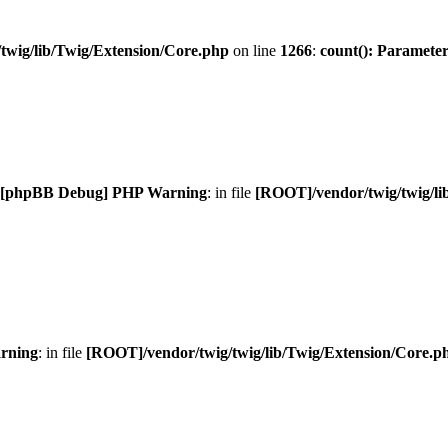
twig/lib/Twig/Extension/Core.php
on line
1266
:
count(): Parameter
[phpBB Debug] PHP Warning
: in file
[ROOT]/vendor/twig/twig/li
rning
: in file
[ROOT]/vendor/twig/twig/lib/Twig/Extension/Core.p