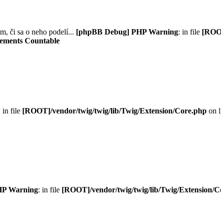
m, či sa o neho podelí...
[phpBB Debug] PHP Warning
: in file
[ROOT
plements Countable
: in file
[ROOT]/vendor/twig/twig/lib/Twig/Extension/Core.php
on 
HP Warning
: in file
[ROOT]/vendor/twig/twig/lib/Twig/Extension/C