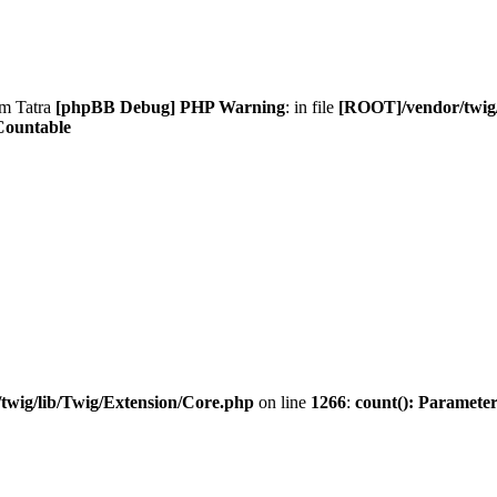
am Tatra
[phpBB Debug] PHP Warning
: in file
[ROOT]/vendor/twig/
Countable
twig/lib/Twig/Extension/Core.php
on line
1266
:
count(): Parameter