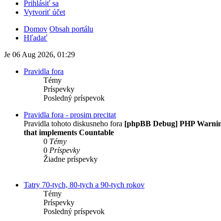
Prihlásiť sa
Vytvoriť účet
Domov
Obsah portálu
Hľadať
Je 06 Aug 2026, 01:29
Pravidla fora
Témy
Príspevky
Posledný príspevok
Pravidla fora - prosim precitat
Pravidla tohoto diskusneho fora
[phpBB Debug] PHP Warni
that implements Countable
0
Témy
0
Príspevky
Žiadne príspevky
Tatry 70-tych, 80-tych a 90-tych rokov
Témy
Príspevky
Posledný príspevok