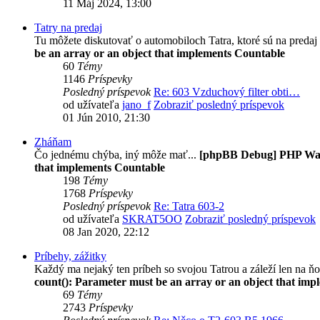
11 Máj 2024, 13:00
Tatry na predaj
Tu môžete diskutovať o automobiloch Tatra, ktoré sú na predaj
be an array or an object that implements Countable
60
Témy
1146
Príspevky
Posledný príspevok
Re: 603 Vzduchový filter obti…
od užívateľa
jano_f
Zobraziť posledný príspevok
01 Jún 2010, 21:30
Zháňam
Čo jednému chýba, iný môže mať...
[phpBB Debug] PHP Wa
that implements Countable
198
Témy
1768
Príspevky
Posledný príspevok
Re: Tatra 603-2
od užívateľa
SKRAT5OO
Zobraziť posledný príspevok
08 Jan 2020, 22:12
Príbehy, zážitky
Každý ma nejaký ten príbeh so svojou Tatrou a záleží len na ňo
count(): Parameter must be an array or an object that im
69
Témy
2743
Príspevky