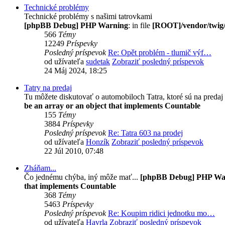
Technické problémy
Technické problémy s našimi tatrovkami
[phpBB Debug] PHP Warning
: in file
[ROOT]/vendor/twig/
566
Témy
12249
Príspevky
Posledný príspevok
Re: Opět problém - tlumič výf…
od užívateľa
sudetak
Zobraziť posledný príspevok
24 Máj 2024, 18:25
Tatry na predaj
Tu môžete diskutovať o automobiloch Tatra, ktoré sú na predaj
be an array or an object that implements Countable
155
Témy
3884
Príspevky
Posledný príspevok
Re: Tatra 603 na prodej
od užívateľa
Honzík
Zobraziť posledný príspevok
22 Júl 2010, 07:48
Zháňam...
Čo jednému chýba, iný môže mať...
[phpBB Debug] PHP Wa
that implements Countable
368
Témy
5463
Príspevky
Posledný príspevok
Re: Koupim ridici jednotku mo…
od užívateľa
Havrla
Zobraziť posledný príspevok