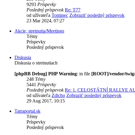
9293
Príspevky
Posledný príspevok
Re: T77
od užívateľa
Tominec
Zobraziť posledný príspevok
23 Mar 2024, 07:27
Akcie, stretnutia/Meetings
Témy
Príspevky
Posledný príspevok
Diskusia
Diskusia o stretnutiach
[phpBB Debug] PHP Warning
: in file
[ROOT]/vendor/twig/
248
Témy
5441
Príspevky
Posledný príspevok
Re: 1. CELOSTÁTNÍ RALLYE 
od užívateľa
Zdicho
Zobraziť posledný príspevok
29 Aug 2017, 10:15
Tatraportal.sk
Témy
Príspevky
Posledný príspevok