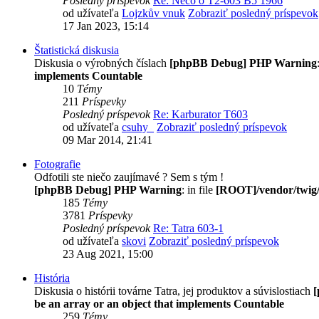
Posledný príspevok
Re: Něco o T2-603 B5 1966
od užívateľa
Lojzkův vnuk
Zobraziť posledný príspevok
17 Jan 2023, 15:14
Štatistická diskusia
Diskusia o výrobných číslach
[phpBB Debug] PHP Warning
implements Countable
10
Témy
211
Príspevky
Posledný príspevok
Re: Karburator T603
od užívateľa
csuhy_
Zobraziť posledný príspevok
09 Mar 2014, 21:41
Fotografie
Odfotili ste niečo zaujímavé ? Sem s tým !
[phpBB Debug] PHP Warning
: in file
[ROOT]/vendor/twig/
185
Témy
3781
Príspevky
Posledný príspevok
Re: Tatra 603-1
od užívateľa
skovi
Zobraziť posledný príspevok
23 Aug 2021, 15:00
História
Diskusia o histórii továrne Tatra, jej produktov a súvislostiach
be an array or an object that implements Countable
259
Témy