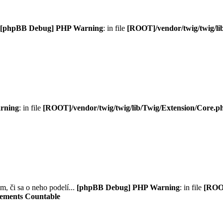
[phpBB Debug] PHP Warning
: in file
[ROOT]/vendor/twig/twig/li
rning
: in file
[ROOT]/vendor/twig/twig/lib/Twig/Extension/Core.p
m, či sa o neho podelí...
[phpBB Debug] PHP Warning
: in file
[ROOT
plements Countable