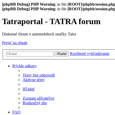
[phpBB Debug] PHP Warning
: in file
[ROOT]/phpbb/session.ph
[phpBB Debug] PHP Warning
: in file
[ROOT]/phpbb/session.ph
Tatraportal - TATRA forum
Diskusné fórum o automobiloch značky Tatra
Prejsť na obsah
Rozšírené vyhľadávanie
Hľadať
Rýchle odkazy
Temy bez odpovedí
Aktívne témy
Hľadať
Zoznam užívateľov
Realizačný tím
FAQ