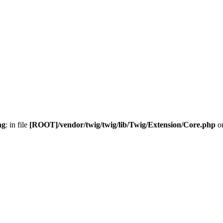
ng
: in file
[ROOT]/vendor/twig/twig/lib/Twig/Extension/Core.php
on