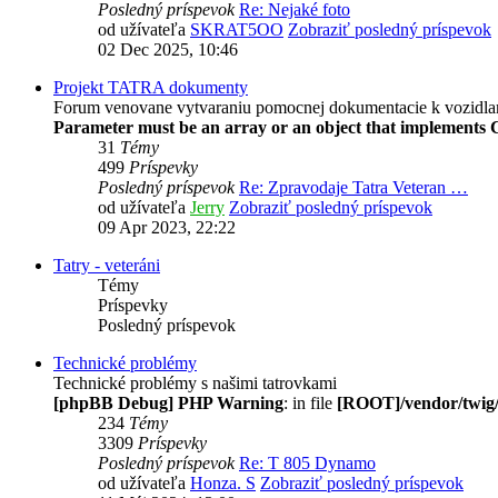
Posledný príspevok
Re: Nejaké foto
od užívateľa
SKRAT5OO
Zobraziť posledný príspevok
02 Dec 2025, 10:46
Projekt TATRA dokumenty
Forum venovane vytvaraniu pomocnej dokumentacie k vozidl
Parameter must be an array or an object that implements 
31
Témy
499
Príspevky
Posledný príspevok
Re: Zpravodaje Tatra Veteran …
od užívateľa
Jerry
Zobraziť posledný príspevok
09 Apr 2023, 22:22
Tatry - veteráni
Témy
Príspevky
Posledný príspevok
Technické problémy
Technické problémy s našimi tatrovkami
[phpBB Debug] PHP Warning
: in file
[ROOT]/vendor/twig/
234
Témy
3309
Príspevky
Posledný príspevok
Re: T 805 Dynamo
od užívateľa
Honza. S
Zobraziť posledný príspevok