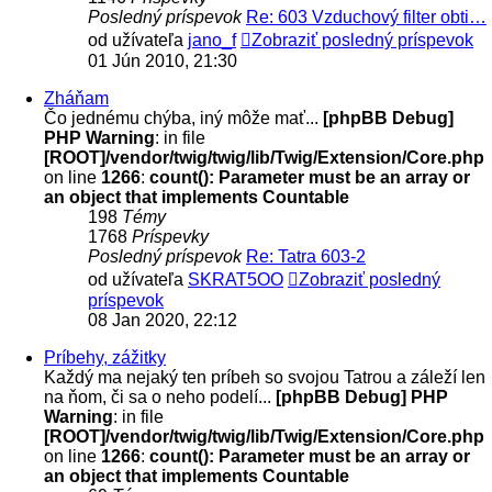
Posledný príspevok
Re: 603 Vzduchový filter obti…
od užívateľa
jano_f
Zobraziť posledný príspevok
01 Jún 2010, 21:30
Zháňam
Čo jednému chýba, iný môže mať...
[phpBB Debug]
PHP Warning
: in file
[ROOT]/vendor/twig/twig/lib/Twig/Extension/Core.php
on line
1266
:
count(): Parameter must be an array or
an object that implements Countable
198
Témy
1768
Príspevky
Posledný príspevok
Re: Tatra 603-2
od užívateľa
SKRAT5OO
Zobraziť posledný
príspevok
08 Jan 2020, 22:12
Príbehy, zážitky
Každý ma nejaký ten príbeh so svojou Tatrou a záleží len
na ňom, či sa o neho podelí...
[phpBB Debug] PHP
Warning
: in file
[ROOT]/vendor/twig/twig/lib/Twig/Extension/Core.php
on line
1266
:
count(): Parameter must be an array or
an object that implements Countable