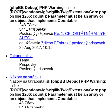
[phpBB Debug] PHP Warning
: in file
[ROOT]/vendor/twig/twig/lib/Twig/Extension/Core.php
on line
1266
:
count(): Parameter must be an array or
an object that implements Countable
248
Témy
5441
Príspevky
Posledný príspevok
Re: 1. CELOSTÁTNÍ RALLYE
AUTO…
od užívateľa
Zdicho
Zobraziť posledný príspevok
29 Aug 2017, 10:15
Tatraportal.sk
Témy
Príspevky
Posledný príspevok
Názory na stránku
Názory na tatraportal.sk
[phpBB Debug] PHP Warning
:
in file
[ROOT]/vendor/twig/twig/lib/Twig/Extension/Core.php
on line
1266
:
count(): Parameter must be an array or
an object that implements Countable
43
Témy
840
Príspevky