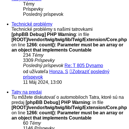
Témy
Príspevky
Posledný príspevok
Technické problémy
Technické problémy s našimi tatrovkami
[phpBB Debug] PHP Warning
: in file
[ROOT]/vendor/twig/twig/lib/Twig/Extension/Core.php
on line
1266
:
count(): Parameter must be an array or
an object that implements Countable
234
Témy
3309
Príspevky
Posledný príspevok
Re: T 805 Dynamo
od užívateľa
Honza. S
Zobraziť posledný
príspevok
11 Máj 2024, 13:00
Tatry na predaj
Tu môžete diskutovať o automobiloch Tatra, ktoré sú na
predaj
[phpBB Debug] PHP Warning
: in file
[ROOT]/vendor/twig/twig/lib/Twig/Extension/Core.php
on line
1266
:
count(): Parameter must be an array or
an object that implements Countable
60
Témy
1146
Príspevky