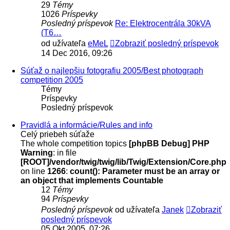
29
Témy
1026
Príspevky
Posledný príspevok
Re: Elektrocentrála 30kVA
(T6…
od užívateľa
eMeL
Zobraziť posledný príspevok
14 Dec 2016, 09:26
Súťaž o najlepšiu fotografiu 2005/Best photograph
competition 2005
Témy
Príspevky
Posledný príspevok
Pravidlá a informácie/Rules and info
Celý priebeh súťaže
The whole competition topics
[phpBB Debug] PHP
Warning
: in file
[ROOT]/vendor/twig/twig/lib/Twig/Extension/Core.php
on line
1266
:
count(): Parameter must be an array or
an object that implements Countable
12
Témy
94
Príspevky
Posledný príspevok
od užívateľa
Janek
Zobraziť
posledný príspevok
05 Okt 2005, 07:26