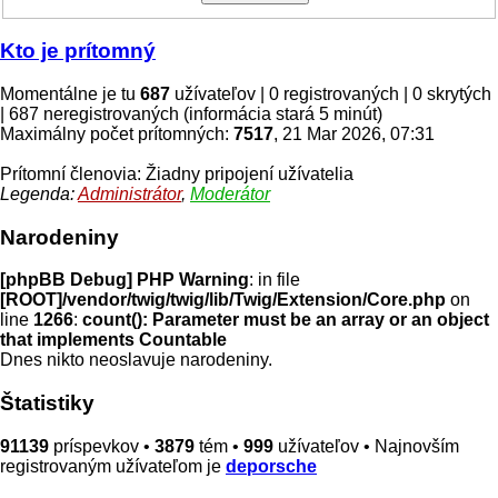
Kto je prítomný
Momentálne je tu
687
užívateľov | 0 registrovaných | 0 skrytých
| 687 neregistrovaných (informácia stará 5 minút)
Maximálny počet prítomných:
7517
, 21 Mar 2026, 07:31
Prítomní členovia: Žiadny pripojení užívatelia
Legenda:
Administrátor
,
Moderátor
Narodeniny
[phpBB Debug] PHP Warning
: in file
[ROOT]/vendor/twig/twig/lib/Twig/Extension/Core.php
on
line
1266
:
count(): Parameter must be an array or an object
that implements Countable
Dnes nikto neoslavuje narodeniny.
Štatistiky
91139
príspevkov •
3879
tém •
999
užívateľov • Najnovším
registrovaným užívateľom je
deporsche