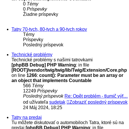
0
Témy
0
Príspevky
Žiadne príspevky
Tatry 70-tych, 80-tych a 90-tych rokov
Témy
Príspevky
Posledný príspevok
Technické problémy
Technické problémy s našimi tatrovkami
[phpBB Debug] PHP Warning
: in file
[ROOT]/vendor/twig/twig/lib/Twig/Extension/Core.php
on line
1266
:
count(): Parameter must be an array or
an object that implements Countable
566
Témy
12249
Príspevky
Posledný príspevok
Re: Opět problém - tlumič výf…
od užívateľa
sudetak
Zobraziť posledný príspevok
24 Máj 2024, 18:25
Tatry na predaj
Tu môžete diskutovať o automobiloch Tatra, ktoré sú na
predaj
[phpBB Debug] PHP Warning
: in file