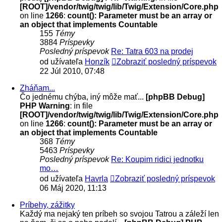
[ROOT]/vendor/twig/twig/lib/Twig/Extension/Core.php
on line
1266
:
count(): Parameter must be an array or
an object that implements Countable
155
Témy
3884
Príspevky
Posledný príspevok
Re: Tatra 603 na prodej
od užívateľa
Honzík
Zobraziť posledný príspevok
22 Júl 2010, 07:48
Zháňam...
Čo jednému chýba, iný môže mať...
[phpBB Debug]
PHP Warning
: in file
[ROOT]/vendor/twig/twig/lib/Twig/Extension/Core.php
on line
1266
:
count(): Parameter must be an array or
an object that implements Countable
368
Témy
5463
Príspevky
Posledný príspevok
Re: Koupim ridici jednotku
mo…
od užívateľa
Havrla
Zobraziť posledný príspevok
06 Máj 2020, 11:13
Príbehy, zážitky
Každý ma nejaký ten príbeh so svojou Tatrou a záleží len