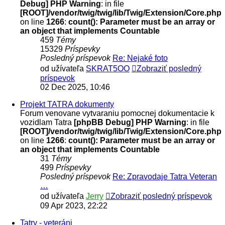
Debug] PHP Warning
: in file
[ROOT]/vendor/twig/twig/lib/Twig/Extension/Core.php
on line
1266
:
count(): Parameter must be an array or
an object that implements Countable
459
Témy
15329
Príspevky
Posledný príspevok
Re: Nejaké foto
od užívateľa
SKRAT5OO
Zobraziť posledný
príspevok
02 Dec 2025, 10:46
Projekt TATRA dokumenty
Forum venovane vytvaraniu pomocnej dokumentacie k
vozidlam Tatra
[phpBB Debug] PHP Warning
: in file
[ROOT]/vendor/twig/twig/lib/Twig/Extension/Core.php
on line
1266
:
count(): Parameter must be an array or
an object that implements Countable
31
Témy
499
Príspevky
Posledný príspevok
Re: Zpravodaje Tatra Veteran
…
od užívateľa
Jerry
Zobraziť posledný príspevok
09 Apr 2023, 22:22
Tatry - veteráni