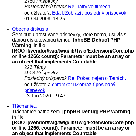
2750
Príspevky
Posledný príspevok
Re: Tatry ve filmech
od užívateľa
Eda
Zobraziť posledný príspevok
01 Okt 2008, 18:25
Obecna diskusia
Sem budu presuvane prispevky, ktore nemaju suvis s
danou diskutovanou temou.
[phpBB Debug] PHP
Warning
: in file
[ROOT]/vendor/twig/twig/lib/Twig/Extension/Core.php
on line
1266
:
count(): Parameter must be an array or
an object that implements Countable
223
Témy
4903
Príspevky
Posledný príspevok
Re: Pokec nejen o Tatrách.
od užívateľa
chromkar
Zobraziť posledný
príspevok
13 Jún 2020, 19:47
Tláchanie...
Tláchanice patria sem.
[phpBB Debug] PHP Warning
:
in file
[ROOT]/vendor/twig/twig/lib/Twig/Extension/Core.php
on line
1266
:
count(): Parameter must be an array or
an object that implements Countable