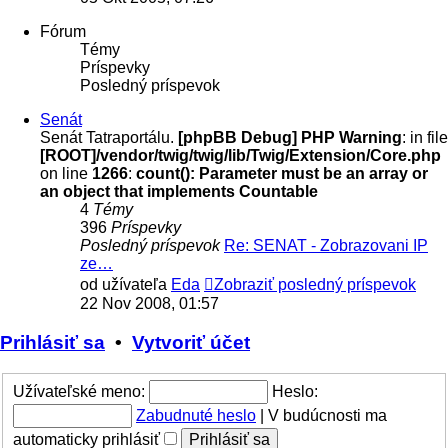
Fórum
Témy
Príspevky
Posledný príspevok
Senát
Senát Tatraportálu.
[phpBB Debug] PHP Warning
: in file
[ROOT]/vendor/twig/twig/lib/Twig/Extension/Core.php
on line
1266
:
count(): Parameter must be an array or
an object that implements Countable
4
Témy
396
Príspevky
Posledný príspevok
Re: SENAT - Zobrazovani IP
ze…
od užívateľa
Eda
Zobraziť posledný príspevok
22 Nov 2008, 01:57
Prihlásiť sa
•
Vytvoriť účet
Užívateľské meno:
Heslo:
Zabudnuté heslo
|
V budúcnosti ma
automaticky prihlásiť