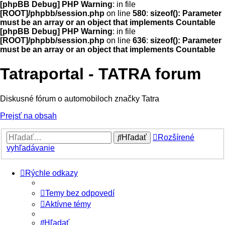
[phpBB Debug] PHP Warning
: in file
[ROOT]/phpbb/session.php
on line
580
:
sizeof(): Parameter
must be an array or an object that implements Countable
[phpBB Debug] PHP Warning
: in file
[ROOT]/phpbb/session.php
on line
636
:
sizeof(): Parameter
must be an array or an object that implements Countable
Tatraportal - TATRA forum
Diskusné fórum o automobiloch značky Tatra
Prejsť na obsah
Hľadať
Rozšírené
vyhľadávanie
Rýchle odkazy
Temy bez odpovedí
Aktívne témy
Hľadať