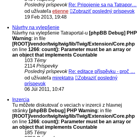
Posledný príspevok
Re: Pripojenie sa na Tatrapor…
od užívateľa
etienne
Zobraziť posledný príspevok
19 Feb 2013, 19:48
Návrhy na vylepšenie
Návrhy na vylepšenie Tatraportal-u
[phpBB Debug] PHP
Warning
: in file
[ROOT]/vendor/twig/twig/lib/Twig/Extension/Core.php
on line
1266
:
count(): Parameter must be an array or
an object that implements Countable
103
Témy
2114
Príspevky
Posledný príspevok
Re: editace příspěvku - proč …
od užívateľa
mirektatra
Zobraziť posledný
príspevok
06 Júl 2011, 10:47
Inzercia
Tu môžete diskutovať o veciach v inzercii z hlavnej
stránky
[phpBB Debug] PHP Warning
: in file
[ROOT]/vendor/twig/twig/lib/Twig/Extension/Core.php
on line
1266
:
count(): Parameter must be an array or
an object that implements Countable
185
Témy