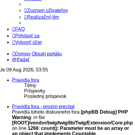
Zoznam užívateľov
Realizačný tím
FAQ
Prihlásiť sa
Vytvoriť účet
Domov
Obsah portálu
Hľadať
Je 09 Aug 2026, 03:55
Pravidla fora
Témy
Príspevky
Posledný príspevok
Pravidla fora - prosim precitat
Pravidla tohoto diskusneho fora
[phpBB Debug] PHP
Warning
: in file
[ROOT]/vendor/twig/twig/lib/Twig/Extension/Core.php
on line
1266
:
count(): Parameter must be an array or
an object that implements Countable