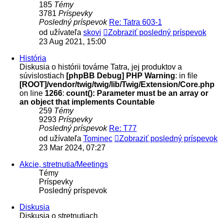
185
Témy
3781
Príspevky
Posledný príspevok
Re: Tatra 603-1
od užívateľa
skovi
Zobraziť posledný príspevok
23 Aug 2021, 15:00
História
Diskusia o histórii továrne Tatra, jej produktov a
súvislostiach
[phpBB Debug] PHP Warning
: in file
[ROOT]/vendor/twig/twig/lib/Twig/Extension/Core.php
on line
1266
:
count(): Parameter must be an array or
an object that implements Countable
259
Témy
9293
Príspevky
Posledný príspevok
Re: T77
od užívateľa
Tominec
Zobraziť posledný príspevok
23 Mar 2024, 07:27
Akcie, stretnutia/Meetings
Témy
Príspevky
Posledný príspevok
Diskusia
Diskusia o stretnutiach