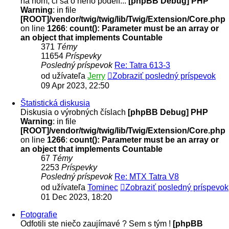
na ňom, či sa o neho podelí...
[phpBB Debug] PHP
Warning
: in file
[ROOT]/vendor/twig/twig/lib/Twig/Extension/Core.php
on line
1266
:
count(): Parameter must be an array or
an object that implements Countable
371
Témy
11654
Príspevky
Posledný príspevok
Re: Tatra 613-3
od užívateľa
Jerry
Zobraziť posledný príspevok
09 Apr 2023, 22:50
Štatistická diskusia
Diskusia o výrobných číslach
[phpBB Debug] PHP
Warning
: in file
[ROOT]/vendor/twig/twig/lib/Twig/Extension/Core.php
on line
1266
:
count(): Parameter must be an array or
an object that implements Countable
67
Témy
2253
Príspevky
Posledný príspevok
Re: MTX Tatra V8
od užívateľa
Tominec
Zobraziť posledný príspevok
01 Dec 2023, 18:20
Fotografie
Odfotili ste niečo zaujímavé ? Sem s tým !
[phpBB