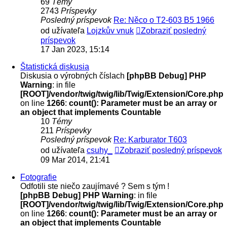
69
Témy
2743
Príspevky
Posledný príspevok
Re: Něco o T2-603 B5 1966
od užívateľa
Lojzkův vnuk
Zobraziť posledný
príspevok
17 Jan 2023, 15:14
Štatistická diskusia
Diskusia o výrobných číslach
[phpBB Debug] PHP
Warning
: in file
[ROOT]/vendor/twig/twig/lib/Twig/Extension/Core.php
on line
1266
:
count(): Parameter must be an array or
an object that implements Countable
10
Témy
211
Príspevky
Posledný príspevok
Re: Karburator T603
od užívateľa
csuhy_
Zobraziť posledný príspevok
09 Mar 2014, 21:41
Fotografie
Odfotili ste niečo zaujímavé ? Sem s tým !
[phpBB Debug] PHP Warning
: in file
[ROOT]/vendor/twig/twig/lib/Twig/Extension/Core.php
on line
1266
:
count(): Parameter must be an array or
an object that implements Countable