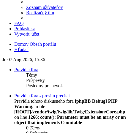
Zoznam užívateľov
Realizačný tím
FAQ
Prihlásiť sa
Vytvoriť účet
Domov
Obsah portálu
Hľadať
Je 07 Aug 2026, 15:36
Pravidla fora
Témy
Príspevky
Posledný príspevok
Pravidla fora - prosim precitat
Pravidla tohoto diskusneho fora
[phpBB Debug] PHP
Warning
: in file
[ROOT]/vendor/twig/twig/lib/Twig/Extension/Core.php
on line
1266
:
count(): Parameter must be an array or an
object that implements Countable
0
Témy