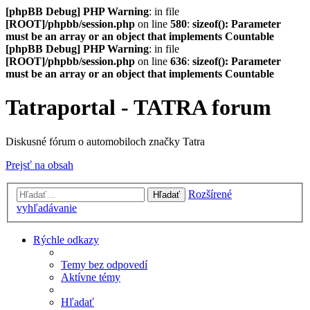
[phpBB Debug] PHP Warning
: in file
[ROOT]/phpbb/session.php
on line
580
:
sizeof(): Parameter
must be an array or an object that implements Countable
[phpBB Debug] PHP Warning
: in file
[ROOT]/phpbb/session.php
on line
636
:
sizeof(): Parameter
must be an array or an object that implements Countable
Tatraportal - TATRA forum
Diskusné fórum o automobiloch značky Tatra
Prejsť na obsah
Rozšírené
Hľadať
vyhľadávanie
Rýchle odkazy
Temy bez odpovedí
Aktívne témy
Hľadať