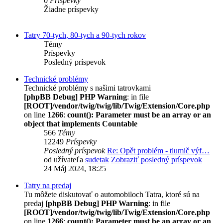
0
Príspevky
Žiadne príspevky
Tatry 70-tych, 80-tych a 90-tych rokov
Témy
Príspevky
Posledný príspevok
Technické problémy
Technické problémy s našimi tatrovkami
[phpBB Debug] PHP Warning
: in file
[ROOT]/vendor/twig/twig/lib/Twig/Extension/Core.php
on line
1266
:
count(): Parameter must be an array or an
object that implements Countable
566
Témy
12249
Príspevky
Posledný príspevok
Re: Opět problém - tlumič výf…
od užívateľa
sudetak
Zobraziť posledný príspevok
24 Máj 2024, 18:25
Tatry na predaj
Tu môžete diskutovať o automobiloch Tatra, ktoré sú na
predaj
[phpBB Debug] PHP Warning
: in file
[ROOT]/vendor/twig/twig/lib/Twig/Extension/Core.php
on line
1266
:
count(): Parameter must be an array or an