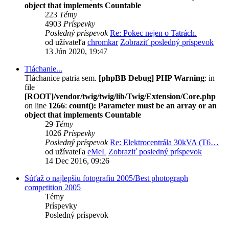
object that implements Countable
223
Témy
4903
Príspevky
Posledný príspevok
Re: Pokec nejen o Tatrách.
od užívateľa
chromkar
Zobraziť posledný príspevok
13 Jún 2020, 19:47
Tláchanie...
Tláchanice patria sem.
[phpBB Debug] PHP Warning
: in
file
[ROOT]/vendor/twig/twig/lib/Twig/Extension/Core.php
on line
1266
:
count(): Parameter must be an array or an
object that implements Countable
29
Témy
1026
Príspevky
Posledný príspevok
Re: Elektrocentrála 30kVA (T6…
od užívateľa
eMeL
Zobraziť posledný príspevok
14 Dec 2016, 09:26
Súťaž o najlepšiu fotografiu 2005/Best photograph
competition 2005
Témy
Príspevky
Posledný príspevok