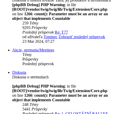
Diskusia o histórii továrne Tatra, jej produktov a súvislostiach
[phpBB Debug] PHP Warning
: in file
[ROOT]/vendor/twig/twig/lib/Twig/Extension/Core.php
on line
1266
:
count(): Parameter must be an array or an
object that implements Countable
259
Témy
9293
Príspevky
Posledný príspevok
Re: T77
od užívateľa
Tominec
Zobraziť posledný príspevok
23 Mar 2024, 07:27
Akcie, stretnutia/Meetings
Témy
Príspevky
Posledný príspevok
Diskusia
Diskusia o stretnutiach
[phpBB Debug] PHP Warning
: in file
[ROOT]/vendor/twig/twig/lib/Twig/Extension/Core.php
on line
1266
:
count(): Parameter must be an array or an
object that implements Countable
248
Témy
5441
Príspevky
Posledný príspevok
Re: 1. CELOSTÁTNÍ RALLYE