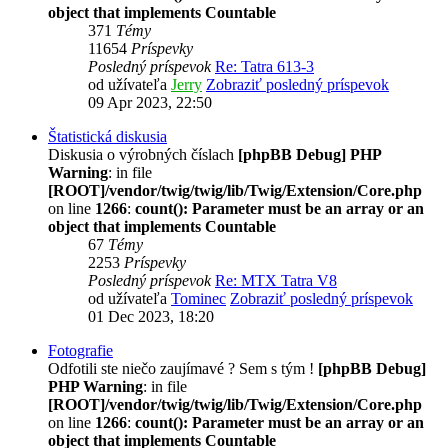
object that implements Countable
371
Témy
11654
Príspevky
Posledný príspevok
Re: Tatra 613-3
od užívateľa
Jerry
Zobraziť posledný príspevok
09 Apr 2023, 22:50
Štatistická diskusia
Diskusia o výrobných číslach
[phpBB Debug] PHP
Warning
: in file
[ROOT]/vendor/twig/twig/lib/Twig/Extension/Core.php
on line
1266
:
count(): Parameter must be an array or an
object that implements Countable
67
Témy
2253
Príspevky
Posledný príspevok
Re: MTX Tatra V8
od užívateľa
Tominec
Zobraziť posledný príspevok
01 Dec 2023, 18:20
Fotografie
Odfotili ste niečo zaujímavé ? Sem s tým !
[phpBB Debug]
PHP Warning
: in file
[ROOT]/vendor/twig/twig/lib/Twig/Extension/Core.php
on line
1266
:
count(): Parameter must be an array or an
object that implements Countable