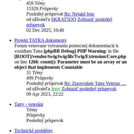
459
Témy
15329
Príspevky
Posledný príspevok
Re: Nejaké foto
od užívateľa
SKRAT5OO
Zobraziť posledný
príspevok
02 Dec 2025, 10:46
Projekt TATRA dokumenty
Forum venovane vytvaraniu pomocnej dokumentacie k
vozidlam Tatra
[phpBB Debug] PHP Warning
: in file
[ROOT]/vendor/twig/twig/lib/Twig/Extension/Core.php
on line
1266
:
count(): Parameter must be an array or an
object that implements Countable
31
Témy
499
Príspevky
Posledný príspevok
Re: Zpravodaje Tatra Veteran …
od užívateľa
Jerry
Zobraziť posledný príspevok
09 Apr 2023, 22:22
Tatry - veteráni
Témy
Príspevky
Posledný príspevok
Technické problémy