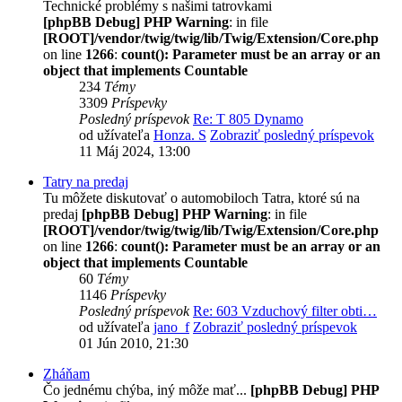
Technické problémy s našimi tatrovkami
[phpBB Debug] PHP Warning
: in file
[ROOT]/vendor/twig/twig/lib/Twig/Extension/Core.php
on line
1266
:
count(): Parameter must be an array or an
object that implements Countable
234
Témy
3309
Príspevky
Posledný príspevok
Re: T 805 Dynamo
od užívateľa
Honza. S
Zobraziť posledný príspevok
11 Máj 2024, 13:00
Tatry na predaj
Tu môžete diskutovať o automobiloch Tatra, ktoré sú na
predaj
[phpBB Debug] PHP Warning
: in file
[ROOT]/vendor/twig/twig/lib/Twig/Extension/Core.php
on line
1266
:
count(): Parameter must be an array or an
object that implements Countable
60
Témy
1146
Príspevky
Posledný príspevok
Re: 603 Vzduchový filter obti…
od užívateľa
jano_f
Zobraziť posledný príspevok
01 Jún 2010, 21:30
Zháňam
Čo jednému chýba, iný môže mať...
[phpBB Debug] PHP