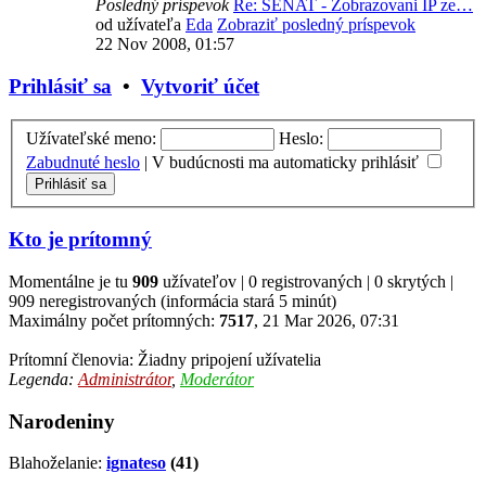
Posledný príspevok
Re: SENAT - Zobrazovani IP ze…
od užívateľa
Eda
Zobraziť posledný príspevok
22 Nov 2008, 01:57
Prihlásiť sa
•
Vytvoriť účet
Užívateľské meno:
Heslo:
Zabudnuté heslo
|
V budúcnosti ma automaticky prihlásiť
Kto je prítomný
Momentálne je tu
909
užívateľov | 0 registrovaných | 0 skrytých |
909 neregistrovaných (informácia stará 5 minút)
Maximálny počet prítomných:
7517
, 21 Mar 2026, 07:31
Prítomní členovia: Žiadny pripojení užívatelia
Legenda:
Administrátor
,
Moderátor
Narodeniny
Blahoželanie:
ignateso
(41)