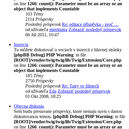
on line
1266
:
count(): Parameter must be an array or an
object that implements Countable
103
Témy
2114
Príspevky
Posledný príspevok
Re: editace příspěvku - proč …
od užívateľa
mirektatra
Zobraziť posledný príspevok
06 Júl 2011, 10:47
Inzercia
Tu môžete diskutovať o veciach v inzercii z hlavnej stránky
[phpBB Debug] PHP Warning
: in file
[ROOT]/vendor/twig/twig/lib/Twig/Extension/Core.php
on line
1266
:
count(): Parameter must be an array or an
object that implements Countable
185
Témy
2750
Príspevky
Posledný príspevok
Re: Tatry ve filmech
od užívateľa
Eda
Zobraziť posledný príspevok
01 Okt 2008, 18:25
Obecna diskusia
Sem budu presuvane prispevky, ktore nemaju suvis s danou
diskutovanou temou.
[phpBB Debug] PHP Warning
: in file
[ROOT]/vendor/twig/twig/lib/Twig/Extension/Core.php
on line
1266
:
count(): Parameter must be an array or an