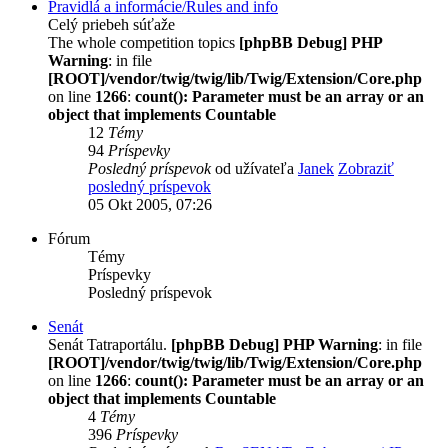
Pravidlá a informácie/Rules and info
Celý priebeh súťaže
The whole competition topics
[phpBB Debug] PHP
Warning
: in file
[ROOT]/vendor/twig/twig/lib/Twig/Extension/Core.php
on line
1266
:
count(): Parameter must be an array or an
object that implements Countable
12
Témy
94
Príspevky
Posledný príspevok
od užívateľa
Janek
Zobraziť
posledný príspevok
05 Okt 2005, 07:26
Fórum
Témy
Príspevky
Posledný príspevok
Senát
Senát Tatraportálu.
[phpBB Debug] PHP Warning
: in file
[ROOT]/vendor/twig/twig/lib/Twig/Extension/Core.php
on line
1266
:
count(): Parameter must be an array or an
object that implements Countable
4
Témy
396
Príspevky