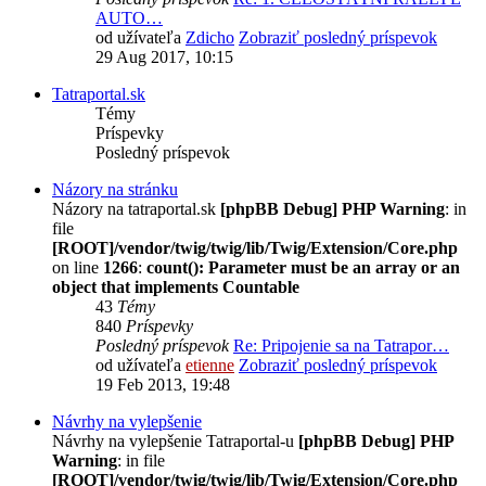
AUTO…
od užívateľa
Zdicho
Zobraziť posledný príspevok
29 Aug 2017, 10:15
Tatraportal.sk
Témy
Príspevky
Posledný príspevok
Názory na stránku
Názory na tatraportal.sk
[phpBB Debug] PHP Warning
: in
file
[ROOT]/vendor/twig/twig/lib/Twig/Extension/Core.php
on line
1266
:
count(): Parameter must be an array or an
object that implements Countable
43
Témy
840
Príspevky
Posledný príspevok
Re: Pripojenie sa na Tatrapor…
od užívateľa
etienne
Zobraziť posledný príspevok
19 Feb 2013, 19:48
Návrhy na vylepšenie
Návrhy na vylepšenie Tatraportal-u
[phpBB Debug] PHP
Warning
: in file
[ROOT]/vendor/twig/twig/lib/Twig/Extension/Core.php