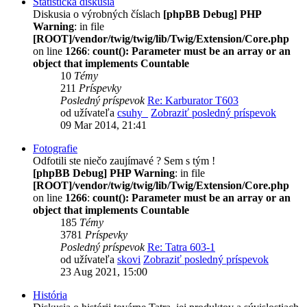
Štatistická diskusia
Diskusia o výrobných číslach
[phpBB Debug] PHP
Warning
: in file
[ROOT]/vendor/twig/twig/lib/Twig/Extension/Core.php
on line
1266
:
count(): Parameter must be an array or an
object that implements Countable
10
Témy
211
Príspevky
Posledný príspevok
Re: Karburator T603
od užívateľa
csuhy_
Zobraziť posledný príspevok
09 Mar 2014, 21:41
Fotografie
Odfotili ste niečo zaujímavé ? Sem s tým !
[phpBB Debug] PHP Warning
: in file
[ROOT]/vendor/twig/twig/lib/Twig/Extension/Core.php
on line
1266
:
count(): Parameter must be an array or an
object that implements Countable
185
Témy
3781
Príspevky
Posledný príspevok
Re: Tatra 603-1
od užívateľa
skovi
Zobraziť posledný príspevok
23 Aug 2021, 15:00
História