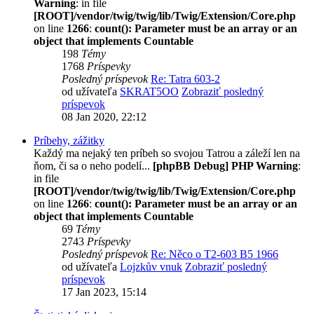
Warning
: in file
[ROOT]/vendor/twig/twig/lib/Twig/Extension/Core.php
on line
1266
:
count(): Parameter must be an array or an
object that implements Countable
198
Témy
1768
Príspevky
Posledný príspevok
Re: Tatra 603-2
od užívateľa
SKRAT5OO
Zobraziť posledný
príspevok
08 Jan 2020, 22:12
Príbehy, zážitky
Každý ma nejaký ten príbeh so svojou Tatrou a záleží len na
ňom, či sa o neho podelí...
[phpBB Debug] PHP Warning
:
in file
[ROOT]/vendor/twig/twig/lib/Twig/Extension/Core.php
on line
1266
:
count(): Parameter must be an array or an
object that implements Countable
69
Témy
2743
Príspevky
Posledný príspevok
Re: Něco o T2-603 B5 1966
od užívateľa
Lojzkův vnuk
Zobraziť posledný
príspevok
17 Jan 2023, 15:14