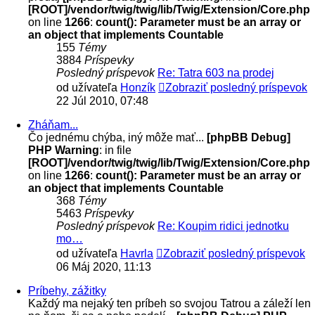
[ROOT]/vendor/twig/twig/lib/Twig/Extension/Core.php
on line
1266
:
count(): Parameter must be an array or
an object that implements Countable
155
Témy
3884
Príspevky
Posledný príspevok
Re: Tatra 603 na prodej
od užívateľa
Honzík
Zobraziť posledný príspevok
22 Júl 2010, 07:48
Zháňam...
Čo jednému chýba, iný môže mať...
[phpBB Debug]
PHP Warning
: in file
[ROOT]/vendor/twig/twig/lib/Twig/Extension/Core.php
on line
1266
:
count(): Parameter must be an array or
an object that implements Countable
368
Témy
5463
Príspevky
Posledný príspevok
Re: Koupim ridici jednotku
mo…
od užívateľa
Havrla
Zobraziť posledný príspevok
06 Máj 2020, 11:13
Príbehy, zážitky
Každý ma nejaký ten príbeh so svojou Tatrou a záleží len