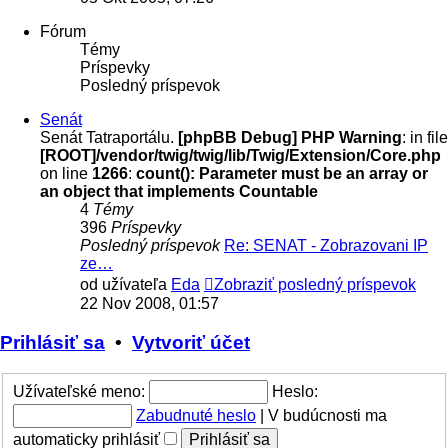
Fórum
Témy
Príspevky
Posledný príspevok
Senát
Senát Tatraportálu.
[phpBB Debug] PHP Warning
: in file
[ROOT]/vendor/twig/twig/lib/Twig/Extension/Core.php
on line
1266
:
count(): Parameter must be an array or
an object that implements Countable
4
Témy
396
Príspevky
Posledný príspevok
Re: SENAT - Zobrazovani IP
ze…
od užívateľa
Eda
Zobraziť posledný príspevok
22 Nov 2008, 01:57
Prihlásiť sa
•
Vytvoriť účet
Užívateľské meno:
Heslo:
Zabudnuté heslo
|
V budúcnosti ma
automaticky prihlásiť