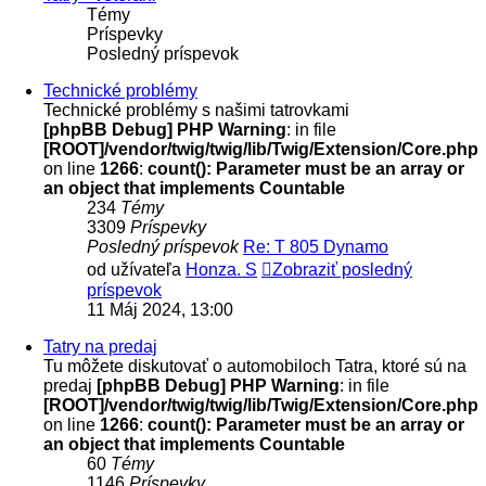
Témy
Príspevky
Posledný príspevok
Technické problémy
Technické problémy s našimi tatrovkami
[phpBB Debug] PHP Warning
: in file
[ROOT]/vendor/twig/twig/lib/Twig/Extension/Core.php
on line
1266
:
count(): Parameter must be an array or
an object that implements Countable
234
Témy
3309
Príspevky
Posledný príspevok
Re: T 805 Dynamo
od užívateľa
Honza. S
Zobraziť posledný
príspevok
11 Máj 2024, 13:00
Tatry na predaj
Tu môžete diskutovať o automobiloch Tatra, ktoré sú na
predaj
[phpBB Debug] PHP Warning
: in file
[ROOT]/vendor/twig/twig/lib/Twig/Extension/Core.php
on line
1266
:
count(): Parameter must be an array or
an object that implements Countable
60
Témy
1146
Príspevky