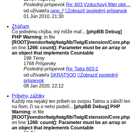
Posledný príspevok
Re: 603 Vzduchový filter obti…
od užívateľa
jano_f
Zobraziť posledný príspevok
01 Jún 2010, 21:30
Zháňam
Čo jednému chýba, iný môže mať...
[phpBB Debug]
PHP Warning
: in file
[ROOT]/vendor/twig/twig/lib/Twig/Extension/Core.php
on line
1266
:
count(): Parameter must be an array or
an object that implements Countable
198
Témy
1768
Príspevky
Posledný príspevok
Re: Tatra 603-2
od užívateľa
SKRAT5OO
Zobraziť posledný
príspevok
08 Jan 2020, 22:12
Príbehy, zážitky
Každý ma nejaký ten príbeh so svojou Tatrou a záleží len
na ňom, či sa o neho podelí...
[phpBB Debug] PHP
Warning
: in file
[ROOT]/vendor/twig/twig/lib/Twig/Extension/Core.php
on line
1266
:
count(): Parameter must be an array or
an object that implements Countable