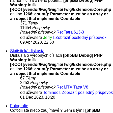
na ňom, či sa o neho podelí...
[phpBB Debug] PHP
Warning
: in file
[ROOT]/vendor/twig/twig/lib/Twig/Extension/Core.php
on line
1266
:
count(): Parameter must be an array or
an object that implements Countable
371
Témy
11654
Príspevky
Posledný príspevok
Re: Tatra 613-3
od užívateľa
Jerry
Zobraziť posledný príspevok
09 Apr 2023, 22:50
Štatistická diskusia
Diskusia o výrobných číslach
[phpBB Debug] PHP
Warning
: in file
[ROOT]/vendor/twig/twig/lib/Twig/Extension/Core.php
on line
1266
:
count(): Parameter must be an array or
an object that implements Countable
67
Témy
2253
Príspevky
Posledný príspevok
Re: MTX Tatra V8
od užívateľa
Tominec
Zobraziť posledný príspevok
01 Dec 2023, 18:20
Fotografie
Odfotili ste niečo zaujímavé ? Sem s tým !
[phpBB