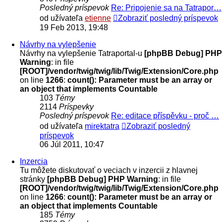
Posledný príspevok
Re: Pripojenie sa na Tatrapor…
od užívateľa
etienne
Zobraziť posledný príspevok
19 Feb 2013, 19:48
Návrhy na vylepšenie
Návrhy na vylepšenie Tatraportal-u
[phpBB Debug] PHP
Warning
: in file
[ROOT]/vendor/twig/twig/lib/Twig/Extension/Core.php
on line
1266
:
count(): Parameter must be an array or
an object that implements Countable
103
Témy
2114
Príspevky
Posledný príspevok
Re: editace příspěvku - proč …
od užívateľa
mirektatra
Zobraziť posledný
príspevok
06 Júl 2011, 10:47
Inzercia
Tu môžete diskutovať o veciach v inzercii z hlavnej
stránky
[phpBB Debug] PHP Warning
: in file
[ROOT]/vendor/twig/twig/lib/Twig/Extension/Core.php
on line
1266
:
count(): Parameter must be an array or
an object that implements Countable
185
Témy