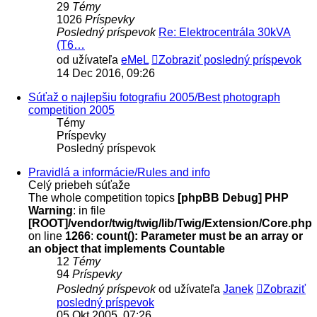
29
Témy
1026
Príspevky
Posledný príspevok
Re: Elektrocentrála 30kVA
(T6…
od užívateľa
eMeL
Zobraziť posledný príspevok
14 Dec 2016, 09:26
Súťaž o najlepšiu fotografiu 2005/Best photograph
competition 2005
Témy
Príspevky
Posledný príspevok
Pravidlá a informácie/Rules and info
Celý priebeh súťaže
The whole competition topics
[phpBB Debug] PHP
Warning
: in file
[ROOT]/vendor/twig/twig/lib/Twig/Extension/Core.php
on line
1266
:
count(): Parameter must be an array or
an object that implements Countable
12
Témy
94
Príspevky
Posledný príspevok
od užívateľa
Janek
Zobraziť
posledný príspevok
05 Okt 2005, 07:26