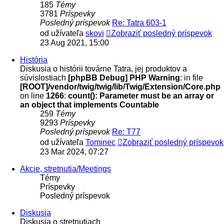
185
Témy
3781
Príspevky
Posledný príspevok
Re: Tatra 603-1
od užívateľa
skovi
Zobraziť posledný príspevok
23 Aug 2021, 15:00
História
Diskusia o histórii továrne Tatra, jej produktov a
súvislostiach
[phpBB Debug] PHP Warning
: in file
[ROOT]/vendor/twig/twig/lib/Twig/Extension/Core.php
on line
1266
:
count(): Parameter must be an array or
an object that implements Countable
259
Témy
9293
Príspevky
Posledný príspevok
Re: T77
od užívateľa
Tominec
Zobraziť posledný príspevok
23 Mar 2024, 07:27
Akcie, stretnutia/Meetings
Témy
Príspevky
Posledný príspevok
Diskusia
Diskusia o stretnutiach