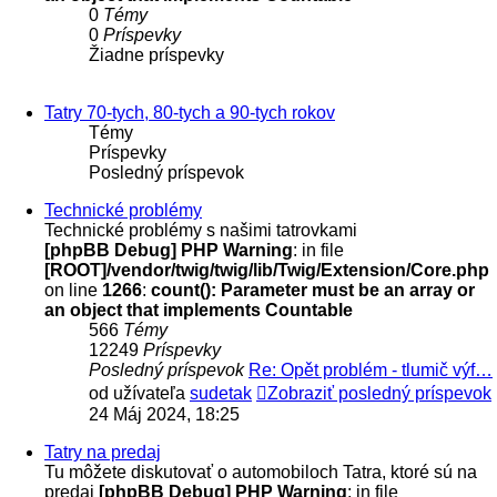
0
Témy
0
Príspevky
Žiadne príspevky
Tatry 70-tych, 80-tych a 90-tych rokov
Témy
Príspevky
Posledný príspevok
Technické problémy
Technické problémy s našimi tatrovkami
[phpBB Debug] PHP Warning
: in file
[ROOT]/vendor/twig/twig/lib/Twig/Extension/Core.php
on line
1266
:
count(): Parameter must be an array or
an object that implements Countable
566
Témy
12249
Príspevky
Posledný príspevok
Re: Opět problém - tlumič výf…
od užívateľa
sudetak
Zobraziť posledný príspevok
24 Máj 2024, 18:25
Tatry na predaj
Tu môžete diskutovať o automobiloch Tatra, ktoré sú na
predaj
[phpBB Debug] PHP Warning
: in file