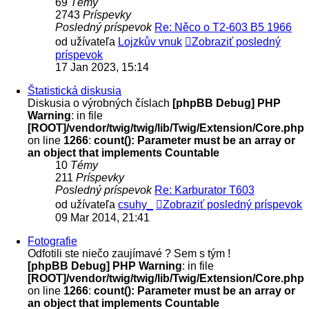
69
Témy
2743
Príspevky
Posledný príspevok
Re: Něco o T2-603 B5 1966
od užívateľa
Lojzkův vnuk
Zobraziť posledný
príspevok
17 Jan 2023, 15:14
Štatistická diskusia
Diskusia o výrobných číslach
[phpBB Debug] PHP
Warning
: in file
[ROOT]/vendor/twig/twig/lib/Twig/Extension/Core.php
on line
1266
:
count(): Parameter must be an array or
an object that implements Countable
10
Témy
211
Príspevky
Posledný príspevok
Re: Karburator T603
od užívateľa
csuhy_
Zobraziť posledný príspevok
09 Mar 2014, 21:41
Fotografie
Odfotili ste niečo zaujímavé ? Sem s tým !
[phpBB Debug] PHP Warning
: in file
[ROOT]/vendor/twig/twig/lib/Twig/Extension/Core.php
on line
1266
:
count(): Parameter must be an array or
an object that implements Countable