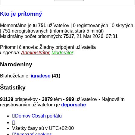
Kto je prítomný
Momentálne je tu
751
užívateľov | 0 registrovaných | 0 skrytých
| 751 neregistrovaných (informácia stará 5 minút)
Maximálny počet prítomných:
7517
, 21 Mar 2026, 07:31
Prítomní členovia: Žiadny pripojení užívatelia
Legenda:
Administrátor
,
Moderátor
Narodeniny
Blahoželanie:
ignateso
(41)
Štatistiky
91139
príspevkov •
3879
tém •
999
užívateľov • Najnovším
registrovaným užívateľom je
deporsche
Domov
Obsah portálu
Všetky časy sú v
UTC+02:00
Vymazať cookies