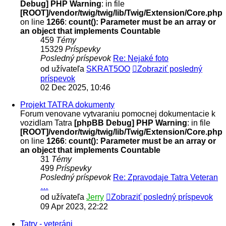
Debug] PHP Warning
: in file
[ROOT]/vendor/twig/twig/lib/Twig/Extension/Core.php
on line
1266
:
count(): Parameter must be an array or
an object that implements Countable
459
Témy
15329
Príspevky
Posledný príspevok
Re: Nejaké foto
od užívateľa
SKRAT5OO
Zobraziť posledný
príspevok
02 Dec 2025, 10:46
Projekt TATRA dokumenty
Forum venovane vytvaraniu pomocnej dokumentacie k
vozidlam Tatra
[phpBB Debug] PHP Warning
: in file
[ROOT]/vendor/twig/twig/lib/Twig/Extension/Core.php
on line
1266
:
count(): Parameter must be an array or
an object that implements Countable
31
Témy
499
Príspevky
Posledný príspevok
Re: Zpravodaje Tatra Veteran
…
od užívateľa
Jerry
Zobraziť posledný príspevok
09 Apr 2023, 22:22
Tatry - veteráni