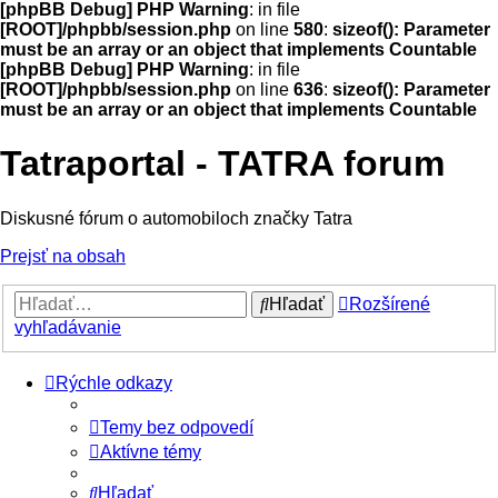
[phpBB Debug] PHP Warning
: in file
[ROOT]/phpbb/session.php
on line
580
:
sizeof(): Parameter
must be an array or an object that implements Countable
[phpBB Debug] PHP Warning
: in file
[ROOT]/phpbb/session.php
on line
636
:
sizeof(): Parameter
must be an array or an object that implements Countable
Tatraportal - TATRA forum
Diskusné fórum o automobiloch značky Tatra
Prejsť na obsah
Hľadať
Rozšírené
vyhľadávanie
Rýchle odkazy
Temy bez odpovedí
Aktívne témy
Hľadať