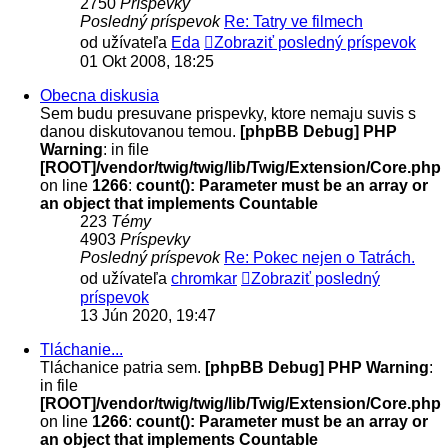
2750
Príspevky
Posledný príspevok
Re: Tatry ve filmech
od užívateľa
Eda
Zobraziť posledný príspevok
01 Okt 2008, 18:25
Obecna diskusia
Sem budu presuvane prispevky, ktore nemaju suvis s
danou diskutovanou temou.
[phpBB Debug] PHP
Warning
: in file
[ROOT]/vendor/twig/twig/lib/Twig/Extension/Core.php
on line
1266
:
count(): Parameter must be an array or
an object that implements Countable
223
Témy
4903
Príspevky
Posledný príspevok
Re: Pokec nejen o Tatrách.
od užívateľa
chromkar
Zobraziť posledný
príspevok
13 Jún 2020, 19:47
Tláchanie...
Tláchanice patria sem.
[phpBB Debug] PHP Warning
:
in file
[ROOT]/vendor/twig/twig/lib/Twig/Extension/Core.php
on line
1266
:
count(): Parameter must be an array or
an object that implements Countable