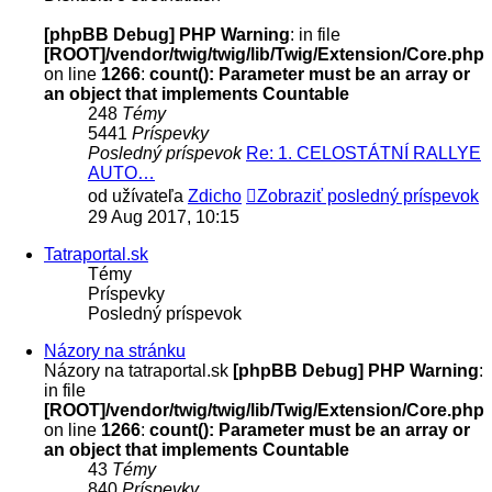
[phpBB Debug] PHP Warning
: in file
[ROOT]/vendor/twig/twig/lib/Twig/Extension/Core.php
on line
1266
:
count(): Parameter must be an array or
an object that implements Countable
248
Témy
5441
Príspevky
Posledný príspevok
Re: 1. CELOSTÁTNÍ RALLYE
AUTO…
od užívateľa
Zdicho
Zobraziť posledný príspevok
29 Aug 2017, 10:15
Tatraportal.sk
Témy
Príspevky
Posledný príspevok
Názory na stránku
Názory na tatraportal.sk
[phpBB Debug] PHP Warning
:
in file
[ROOT]/vendor/twig/twig/lib/Twig/Extension/Core.php
on line
1266
:
count(): Parameter must be an array or
an object that implements Countable
43
Témy
840
Príspevky