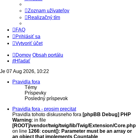
Zoznam užívateľov
Realizačný tím
FAQ
Prihlásiť sa
Vytvoriť účet
Domov
Obsah portálu
Hľadať
Je 07 Aug 2026, 10:22
Pravidla fora
Témy
Príspevky
Posledný príspevok
Pravidla fora - prosim precitat
Pravidla tohoto diskusneho fora
[phpBB Debug] PHP
Warning
: in file
[ROOT]/vendor/twig/twig/lib/Twig/Extension/Core.php
on line
1266
:
count(): Parameter must be an array or
an object that implements Countable