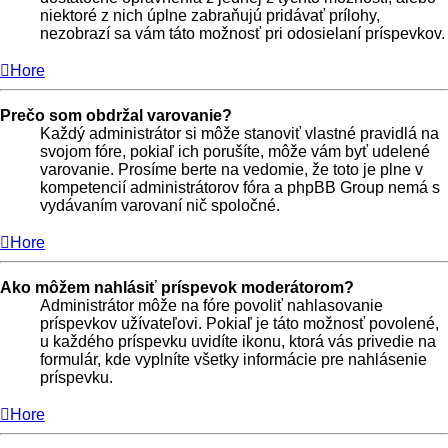
niektoré z nich úplne zabraňujú pridávať prílohy,
nezobrazí sa vám táto možnosť pri odosielaní príspevkov.
Hore
Prečo som obdržal varovanie?
Každý administrátor si môže stanoviť vlastné pravidlá na
svojom fóre, pokiaľ ich porušíte, môže vám byť udelené
varovanie. Prosíme berte na vedomie, že toto je plne v
kompetencií administrátorov fóra a phpBB Group nemá s
vydávaním varovaní nič spoločné.
Hore
Ako môžem nahlásiť príspevok moderátorom?
Administrátor môže na fóre povoliť nahlasovanie
príspevkov užívateľovi. Pokiaľ je táto možnosť povolené,
u každého príspevku uvidíte ikonu, ktorá vás privedie na
formulár, kde vyplníte všetky informácie pre nahlásenie
príspevku.
Hore