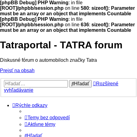
[phpBB Debug] PHP Warning
: in file
[ROOT]/phpbb/session.php
on line
580
:
sizeof(): Parameter
must be an array or an object that implements Countable
[phpBB Debug] PHP Warning
: in file
[ROOT]/phpbb/session.php
on line
636
:
sizeof(): Parameter
must be an array or an object that implements Countable
Tatraportal - TATRA forum
Diskusné fórum o automobiloch značky Tatra
Prejsť na obsah
Hľadať
Rozšírené
vyhľadávanie
Rýchle odkazy
Temy bez odpovedí
Aktívne témy
Hľadať