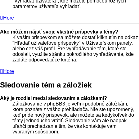
"Vyhľadať užívateľa", kde môžete pomocou rôznych
parametrov užívateľa vyhľadať.
Hore
Ako môžem nájsť svoje vlastné príspevky a témy?
K vaším príspevkom sa môžete dostať kliknutím na odkaz
"Hľadať užívateľove príspevky" v Užívateľskom panely,
alebo cez váš profil. Pre vyhľadávanie tém, ktoré ste
odoslali, využite stránku pokročilého vyhľadávania, kde
zadáte odpovedajúce kritéria.
Hore
Sledovanie tém a záložiek
Aký je rozdiel medzi sledovaním a záložkami?
Záložkovanie v phpBB3 je veľmi podobné záložkám,
ktoré poznáte z vášho prehliadača. Nie ste upozornený,
keď príde nový príspevok, ale môžete sa kedykoľvek do
témy jednoducho vrátiť. Sledovanie vám ale naopak
uľahčí prechádzanie tím, že vás kontaktuje vami
vybraným spôsobom.