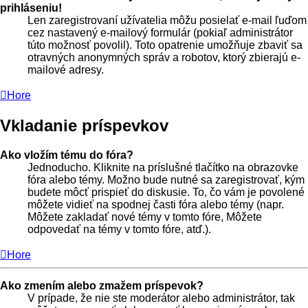
prihláseniu!
Len zaregistrovaní užívatelia môžu posielať e-mail ľuďom
cez nastavený e-mailový formulár (pokiaľ administrátor
túto možnosť povolil). Toto opatrenie umožňuje zbaviť sa
otravných anonymných správ a robotov, ktorý zbierajú e-
mailové adresy.
Hore
Vkladanie príspevkov
Ako vložím tému do fóra?
Jednoducho. Kliknite na príslušné tlačítko na obrazovke
fóra alebo témy. Možno bude nutné sa zaregistrovať, kým
budete môcť prispieť do diskusie. To, čo vám je povolené
môžete vidieť na spodnej časti fóra alebo témy (napr.
Môžete zakladať nové témy v tomto fóre, Môžete
odpovedať na témy v tomto fóre, atď.).
Hore
Ako zmením alebo zmažem príspevok?
V prípade, že nie ste moderátor alebo administrátor, tak