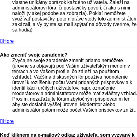
vlastne unikátny obrázok každého užívateľa. Záleží na
administrátorovi fóra, či postavičky povolí, či ako s nimi
naloží (v akej podobe sa zobrazia). Pokiaľ nemôžete
využívať postavičky, potom práve vtedy toto administrátori
zakázali, a Vy by ste sa mali spýtať na dôvody (veríme, že
sa hodia).
Hore
Ako zmeniť svoje zaradenie?
Zvyčajne svoje zaradenie zmeniť priamo nemôžete
(úrovne sa objavujú pod Vašim užívateľským menom v
témach a vo Vašom profile, čo záleží na použitom
vzhľade). Väčšina diskusných fór používa hodnotenie
úrovní k rozlíšeniu počtu Vami pridaných príspevkov a k
identifikácií určitých užívateľov, napr. označenie
moderátorov a administrátorov môže mať zvláštny vzhľad.
Prosím, nezaťažujte fórum zbytočným prispievaním len
aby ste dosiahli vyššej úrovne. Moderátor alebo
administrátor potom môže počet Vašich príspevkov znížiť.
Hore
Keď kliknem na e-mailový odkaz užívateľa, som vyzvaný k