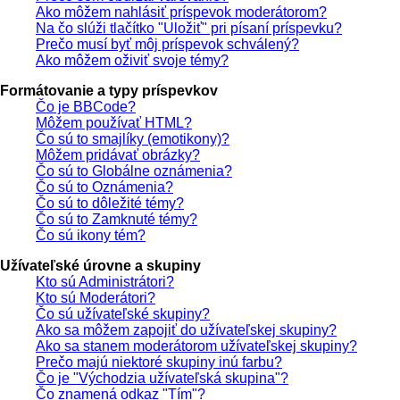
Ako môžem nahlásiť príspevok moderátorom?
Na čo slúži tlačítko "Uložiť" pri písaní príspevku?
Prečo musí byť môj príspevok schválený?
Ako môžem oživiť svoje témy?
Formátovanie a typy príspevkov
Čo je BBCode?
Môžem používať HTML?
Čo sú to smajlíky (emotikony)?
Môžem pridávať obrázky?
Čo sú to Globálne oznámenia?
Čo sú to Oznámenia?
Čo sú to dôležité témy?
Čo sú to Zamknuté témy?
Čo sú ikony tém?
Užívateľské úrovne a skupiny
Kto sú Administrátori?
Kto sú Moderátori?
Čo sú užívateľské skupiny?
Ako sa môžem zapojiť do užívateľskej skupiny?
Ako sa stanem moderátorom užívateľskej skupiny?
Prečo majú niektoré skupiny inú farbu?
Čo je "Východzia užívateľská skupina"?
Čo znamená odkaz "Tím"?