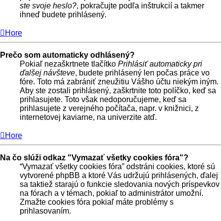
ste svoje heslo?
, pokračujte podľa inštrukcií a takmer
ihneď budete prihlásený.
Hore
Prečo som automaticky odhlásený?
Pokiaľ nezaškrtnete tlačítko
Prihlásiť automaticky pri
ďalšej návšteve
, budete prihlásený len počas práce vo
fóre. Toto má zabrániť zneužitiu Vášho účtu niekým iným.
Aby ste zostali prihlásený, zaškrtnite toto políčko, keď sa
prihlasujete. Toto však nedoporučujeme, keď sa
prihlasujete z verejného počítača, napr. v knižnici, z
internetovej kaviarne, na univerzite atď.
Hore
Na čo slúži odkaz "Vymazať všetky cookies fóra"?
“Vymazať všetky cookies fóra” odstráni cookies, ktoré sú
vytvorené phpBB a ktoré Vás udržujú prihlásených, ďalej
sa taktiež starajú o funkcie sledovania nových príspevkov
na fórach a v témach, pokiaľ to administrátor umožní.
Zmažte cookies fóra pokiaľ máte problémy s
prihlasovaním.