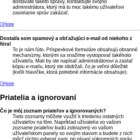
dostávate takéto správy, kontaktujte svojho
administrátora, ktorý má tu moc takému užívateľovi
zasielanie správ zakázať.
Hore
Dostal/a som spamový a obťažujúci e-mail od niekoho z
fóra!
To je nám ľúto. Príspevkové formuláre obsahujú obranné
mechanizmy, ktorými sa snažíme vystopovať takéhoto
užívateľa. Mali by ste napísať administrátorovi a zaslať
kópiu e-mailu, ktorý ste obdržali, čo je veľmi dôležité
(kvôli hlavičke, ktorá potrebné informácie obsahuje).
Hore
Priatelia a ignorovaní
Čo je môj zoznam priateľov a ignorovaných?
Tieto zoznamy môžete využiť k triedeniu ostatných
užívateľov na fóre. Napríklad užívatelia vo vašom
zozname priateľov budú zobrazený vo vašom
užívateľskom panely so svojím stavom a budete z nich
môcť rýchlo vyberať napr. pri písaní súkromných správ.