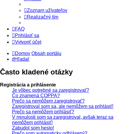
Zoznam užívateľov
Realizačný tím
FAQ
Prihlásiť sa
Vytvoriť účet
Domov
Obsah portálu
Hľadať
Často kladené otázky
Registrácia a prihlásenie
Je vôbec potrebné sa zaregistrovať?
Čo znamená COPPA?
Prečo sa nemôžem zaregistrovať?
Zaregistroval som sa, ale nemôžem sa prihlásiť!
Prečo sa nemôžem prihlásiť?
V minulosti som sa zaregistroval, avšak teraz sa
nemôžem prihlásiť!
Zabudol som heslo!
Prečo som automaticky odhlásený?