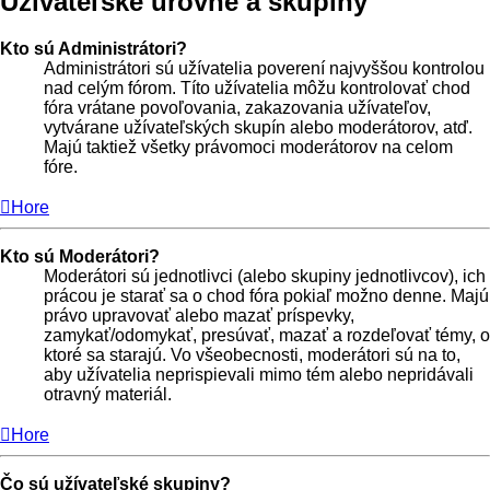
Užívateľské úrovne a skupiny
Kto sú Administrátori?
Administrátori sú užívatelia poverení najvyššou kontrolou
nad celým fórom. Títo užívatelia môžu kontrolovať chod
fóra vrátane povoľovania, zakazovania užívateľov,
vytvárane užívateľských skupín alebo moderátorov, atď.
Majú taktiež všetky právomoci moderátorov na celom
fóre.
Hore
Kto sú Moderátori?
Moderátori sú jednotlivci (alebo skupiny jednotlivcov), ich
prácou je starať sa o chod fóra pokiaľ možno denne. Majú
právo upravovať alebo mazať príspevky,
zamykať/odomykať, presúvať, mazať a rozdeľovať témy, o
ktoré sa starajú. Vo všeobecnosti, moderátori sú na to,
aby užívatelia neprispievali mimo tém alebo nepridávali
otravný materiál.
Hore
Čo sú užívateľské skupiny?