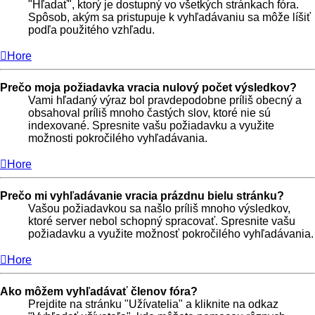
"Hľadať", ktorý je dostupný vo všetkých stránkach fóra.
Spôsob, akým sa pristupuje k vyhľadávaniu sa môže líšiť
podľa použitého vzhľadu.
Hore
Prečo moja požiadavka vracia nulový počet výsledkov?
Vami hľadaný výraz bol pravdepodobne príliš obecný a
obsahoval príliš mnoho častých slov, ktoré nie sú
indexované. Spresnite vašu požiadavku a využite
možnosti pokročilého vyhľadávania.
Hore
Prečo mi vyhľadávanie vracia prázdnu bielu stránku?
Vašou požiadavkou sa našlo príliš mnoho výsledkov,
ktoré server nebol schopný spracovať. Spresnite vašu
požiadavku a využite možnosť pokročilého vyhľadávania.
Hore
Ako môžem vyhľadávať členov fóra?
Prejdite na stránku "Užívatelia" a kliknite na odkaz