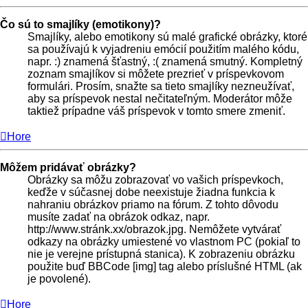
Čo sú to smajlíky (emotikony)?
Smajlíky, alebo emotikony sú malé grafické obrázky, ktoré
sa používajú k vyjadreniu emócií použitím malého kódu,
napr. :) znamená šťastný, :( znamená smutný. Kompletný
zoznam smajlíkov si môžete prezrieť v príspevkovom
formulári. Prosím, snažte sa tieto smajlíky nezneužívať,
aby sa príspevok nestal nečitateľným. Moderátor môže
taktiež prípadne váš príspevok v tomto smere zmeniť.
Hore
Môžem pridávať obrázky?
Obrázky sa môžu zobrazovať vo vašich príspevkoch,
keďže v súčasnej dobe neexistuje žiadna funkcia k
nahraniu obrázkov priamo na fórum. Z tohto dôvodu
musíte zadať na obrázok odkaz, napr.
http://www.stránk.xx/obrazok.jpg. Nemôžete vytvárať
odkazy na obrázky umiestené vo vlastnom PC (pokiaľ to
nie je verejne prístupná stanica). K zobrazeniu obrázku
použite buď BBCode [img] tag alebo príslušné HTML (ak
je povolené).
Hore