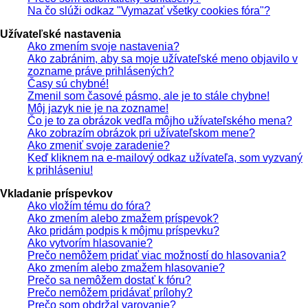
Na čo slúži odkaz "Vymazať všetky cookies fóra"?
Užívateľské nastavenia
Ako zmením svoje nastavenia?
Ako zabránim, aby sa moje užívateľské meno objavilo v
zozname práve prihlásených?
Časy sú chybné!
Zmenil som časové pásmo, ale je to stále chybne!
Môj jazyk nie je na zozname!
Čo je to za obrázok vedľa môjho užívateľského mena?
Ako zobrazím obrázok pri užívateľskom mene?
Ako zmeniť svoje zaradenie?
Keď kliknem na e-mailový odkaz užívateľa, som vyzvaný
k prihláseniu!
Vkladanie príspevkov
Ako vložím tému do fóra?
Ako zmením alebo zmažem príspevok?
Ako pridám podpis k môjmu príspevku?
Ako vytvorím hlasovanie?
Prečo nemôžem pridať viac možností do hlasovania?
Ako zmením alebo zmažem hlasovanie?
Prečo sa nemôžem dostať k fóru?
Prečo nemôžem pridávať prílohy?
Prečo som obdržal varovanie?