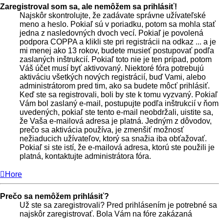
Zaregistroval som sa, ale nemôžem sa prihlásiť!
Najskôr skontrolujte, že zadávate správne užívateľské
meno a heslo. Pokiaľ sú v poriadku, potom sa mohla stať
jedna z nasledovných dvoch vecí. Pokiaľ je povolená
podpora COPPA a klikli ste pri registrácii na odkaz ... a je
mi menej ako 13 rokov, budete musieť postupovať podľa
zaslaných inštrukcií. Pokiaľ toto nie je ten prípad, potom
Váš účet musí byť aktivovaný. Niektoré fóra potrebujú
aktiváciu všetkých nových registrácií, buď Vami, alebo
administrátorom pred tim, ako sa budete môcť prihlásiť.
Keď ste sa registrovali, boli by ste k tomu vyzvaný. Pokiaľ
Vám bol zaslaný e-mail, postupujte podľa inštrukcií v ňom
uvedených, pokiaľ ste tento e-mail neobdržali, uistite sa,
že Vaša e-mailová adresa je platná. Jedným z dôvodov,
prečo sa aktivácia používa, je zmenšiť možnosť
nežiaducich užívateľov, ktorý sa snažia iba obťažovať.
Pokiaľ si ste istí, že e-mailová adresa, ktorú ste použili je
platná, kontaktujte administrátora fóra.
Hore
Prečo sa nemôžem prihlásiť?
Už ste sa zaregistrovali? Pred prihlásením je potrebné sa
najskôr zaregistrovať. Bola Vám na fóre zakázaná