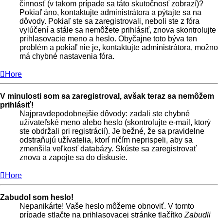
činnosť (v takom prípade sa táto skutočnosť zobrazí)?
Pokiaľ áno, kontaktujte administrátora a pýtajte sa na
dôvody. Pokiaľ ste sa zaregistrovali, neboli ste z fóra
vylúčení a stále sa nemôžete prihlásiť, znova skontrolujte
prihlasovacie meno a heslo. Obyčajne toto býva ten
problém a pokiaľ nie je, kontaktujte administrátora, možno
má chybné nastavenia fóra.
Hore
V minulosti som sa zaregistroval, avšak teraz sa nemôžem
prihlásiť!
Najpravdepodobnejšie dôvody: zadali ste chybné
užívateľské meno alebo heslo (skontrolujte e-mail, ktorý
ste obdržali pri registrácií). Je bežné, že sa pravidelne
odstraňujú užívatelia, ktorí ničím neprispeli, aby sa
zmenšila veľkosť databázy. Skúste sa zaregistrovať
znova a zapojte sa do diskusie.
Hore
Zabudol som heslo!
Nepanikárte! Vaše heslo môžeme obnoviť. V tomto
prípade stlačte na prihlasovacej stránke tlačítko
Zabudli