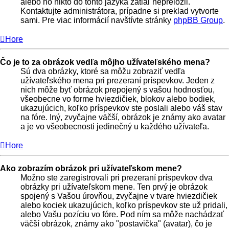
alebo ho nikto do tohto jazyka zatiaľ nepreložil.
Kontaktujte administrátora, prípadne si preklad vytvorte
sami. Pre viac informácií navštívte stránky
phpBB Group
.
Hore
Čo je to za obrázok vedľa môjho užívateľského mena?
Sú dva obrázky, ktoré sa môžu zobraziť vedľa
užívateľského mena pri prezeraní príspevkov. Jeden z
nich môže byť obrázok prepojený s vašou hodnosťou,
všeobecne vo forme hviezdičiek, blokov alebo bodiek,
ukazujúcich, koľko príspevkov ste poslali alebo váš stav
na fóre. Iný, zvyčajne väčší, obrázok je známy ako avatar
a je vo všeobecnosti jedinečný u každého užívateľa.
Hore
Ako zobrazím obrázok pri užívateľskom mene?
Možno ste zaregistrovali pri prezeraní príspevkov dva
obrázky pri užívateľskom mene. Ten prvý je obrázok
spojený s Vašou úrovňou, zvyčajne v tvare hviezdičiek
alebo kociek ukazujúcich, koľko príspevkov ste už pridali,
alebo Vašu pozíciu vo fóre. Pod ním sa môže nachádzať
väčší obrázok, známy ako "postavička" (avatar), čo je