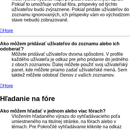
Pokiaľ to umožňuje vzhľad fóra, príspevky od týchto
užívateľov budú zvýraznene. Pokiaľ pridáte užívateľov do
zoznamu ignorovaných, ich príspevky vám vo východzom
stave nebudú zobrazované.
Hore
Ako môžem pridávať užívateľov do zoznamu alebo ich
odoberať?
Môžete pridávať užívateľov dvoma spôsobmi. V profile
každého užívateľa je odkaz pre jeho pridanie do jedného
z oboch zoznamov. Ďalej môžete použiť svoj užívateľský
panel, kde môžete priamo zadať užívateľské mená. Sem
taktiež môžete odobrať členov z vašich zoznamov.
Hore
Hľadanie na fóre
Ako môžem hľadať v jednom alebo viac fórach?
Vložením hľadaného výrazu do vyhľadávacieho poľa
umiestneného na titulnej stránke, na fórach alebo v
témach. Pre Pokročilé vyhľadávanie kliknite na odkaz