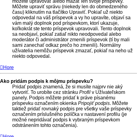
môžete upravovať alebo mazať len svoje príspevky.
Môžete upraviť správu (niekedy len do obmedzeného
času) kliknutím na tlačítko Upraviť. Pokiaľ už niekto
odpovedal na váš príspevok a vy ho upravíte, objaví sa
vám malý doplnok pod príspevkom, ktorí ukazuje,
koľkokrát ste tento príspevok upravovali. Tento doplnok
sa neobjaví, pokiaľ zatiaľ nikto neodpovedal alebo
moderátor či administrátor zmenili príspevok (tí by mali
sami zanechať odkaz prečo ho zmenili). Normálny
užívatelia nemôžu príspevok zmazať, pokiaľ na neho už
niekto odpovedal.
Hore
Ako pridám podpis k môjmu príspevku?
Pridať podpis znamená, že si musíte najprv nie aký
vytvoriť. To urobíte cez stránku
Profil
v Užívateľskom
panely. Podpis môžete pridať k práve písanému
príspevku označením okienka
Pripojiť podpis
. Môžete
taktiež pridať rovnaký podpis pre všetky vaše príspevky
označením príslušného políčka v nastavení profilu (je
možné nepridávať podpis k vybraným príspevkom
odstránením tohto označenia).
Hore