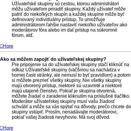
Užívateľské skupiny sú cestou, ktorou administrátori
môžu užívateľom priradiť skupiny. Každý užívateľ môže
patriť do niekoľkých skupín a každej skupine môže byť
definovaný individuálny prístup. To umožňuje
administrátorom ľahšie nastaviť niekoľko užívateľov ako
moderátorov fóra alebo im dať prístup na súkromné
fórum, atď.
Hore
Ako sa môžem zapojiť do užívateľskej skupiny?
Pre pripojenie sa do užívateľskej skupiny stačí kliknúť na
odkaz Užívateľské skupiny (väčšinou sa nachádza v
hornej časti stránky, ale nemusí to byť pravidlom) a potom
si môžete prezrieť všetky skupiny. Nie všetky skupiny
majú otvorený prístup, niektoré sú uzavreté a niektoré
majú utajené členstvo. Pokiaľ je skupina otvorená,
môžete žiadať o zaradenie kliknutím na príslušné tlačítko.
Moderátor užívateľskej skupiny musí vašu žiadosť
schváliť a môže sa vás spýtať na dôvody, prečo chcete do
skupiny vstúpiť. Prosím, nenadávajte moderátorovi,
pokiaľ vašej žiadosti nevyhovie. Má svoj dôvod.
Hore