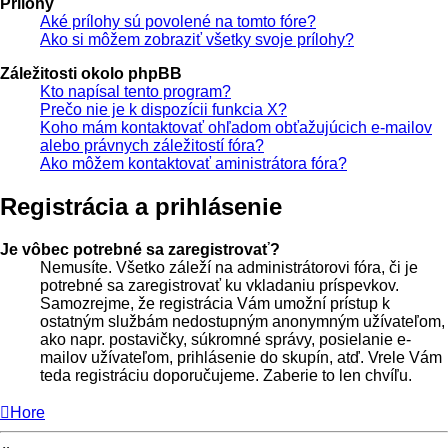
Prílohy
Aké prílohy sú povolené na tomto fóre?
Ako si môžem zobraziť všetky svoje prílohy?
Záležitosti okolo phpBB
Kto napísal tento program?
Prečo nie je k dispozícii funkcia X?
Koho mám kontaktovať ohľadom obťažujúcich e-mailov
alebo právnych záležitostí fóra?
Ako môžem kontaktovať aministrátora fóra?
Registrácia a prihlásenie
Je vôbec potrebné sa zaregistrovať?
Nemusíte. Všetko záleží na administrátorovi fóra, či je
potrebné sa zaregistrovať ku vkladaniu príspevkov.
Samozrejme, že registrácia Vám umožní prístup k
ostatným službám nedostupným anonymným užívateľom,
ako napr. postavičky, súkromné správy, posielanie e-
mailov užívateľom, prihlásenie do skupín, atď. Vrele Vám
teda registráciu doporučujeme. Zaberie to len chvíľu.
Hore