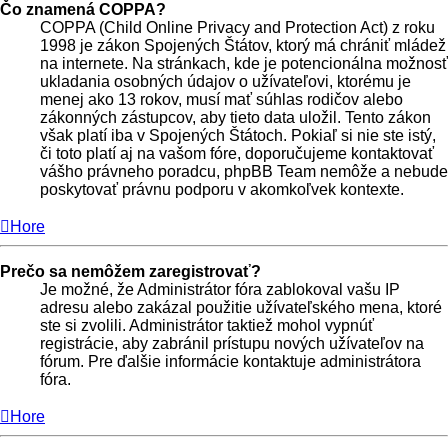
Čo znamená COPPA?
COPPA (Child Online Privacy and Protection Act) z roku
1998 je zákon Spojených Štátov, ktorý má chrániť mládež
na internete. Na stránkach, kde je potencionálna možnosť
ukladania osobných údajov o užívateľovi, ktorému je
menej ako 13 rokov, musí mať súhlas rodičov alebo
zákonných zástupcov, aby tieto data uložil. Tento zákon
však platí iba v Spojených Štátoch. Pokiaľ si nie ste istý,
či toto platí aj na vašom fóre, doporučujeme kontaktovať
vášho právneho poradcu, phpBB Team nemôže a nebude
poskytovať právnu podporu v akomkoľvek kontexte.
Hore
Prečo sa nemôžem zaregistrovať?
Je možné, že Administrátor fóra zablokoval vašu IP
adresu alebo zakázal použitie užívateľského mena, ktoré
ste si zvolili. Administrátor taktiež mohol vypnúť
registrácie, aby zabránil prístupu nových užívateľov na
fórum. Pre ďalšie informácie kontaktuje administrátora
fóra.
Hore