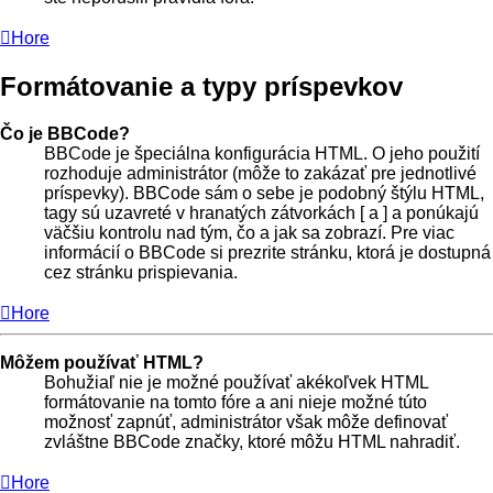
Hore
Formátovanie a typy príspevkov
Čo je BBCode?
BBCode je špeciálna konfigurácia HTML. O jeho použití
rozhoduje administrátor (môže to zakázať pre jednotlivé
príspevky). BBCode sám o sebe je podobný štýlu HTML,
tagy sú uzavreté v hranatých zátvorkách [ a ] a ponúkajú
väčšiu kontrolu nad tým, čo a jak sa zobrazí. Pre viac
informácií o BBCode si prezrite stránku, ktorá je dostupná
cez stránku prispievania.
Hore
Môžem používať HTML?
Bohužiaľ nie je možné používať akékoľvek HTML
formátovanie na tomto fóre a ani nieje možné túto
možnosť zapnúť, administrátor však môže definovať
zvláštne BBCode značky, ktoré môžu HTML nahradiť.
Hore