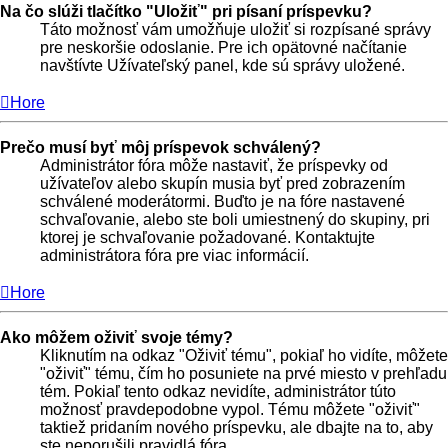
Na čo slúži tlačítko "Uložiť" pri písaní príspevku?
Táto možnosť vám umožňuje uložiť si rozpísané správy
pre neskoršie odoslanie. Pre ich opätovné načítanie
navštívte Užívateľský panel, kde sú správy uložené.
Hore
Prečo musí byť môj príspevok schválený?
Administrátor fóra môže nastaviť, že príspevky od
užívateľov alebo skupín musia byť pred zobrazením
schválené moderátormi. Buďto je na fóre nastavené
schvaľovanie, alebo ste boli umiestnený do skupiny, pri
ktorej je schvaľovanie požadované. Kontaktujte
administrátora fóra pre viac informácií.
Hore
Ako môžem oživiť svoje témy?
Kliknutím na odkaz "Oživiť tému", pokiaľ ho vidíte, môžete
"oživiť" tému, čím ho posuniete na prvé miesto v prehľadu
tém. Pokiaľ tento odkaz nevidíte, administrátor túto
možnosť pravdepodobne vypol. Tému môžete "oživiť"
taktiež pridaním nového príspevku, ale dbajte na to, aby
ste neporušili pravidlá fóra.