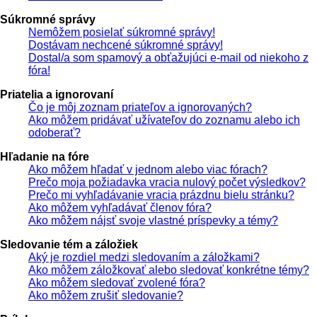
Súkromné správy
Nemôžem posielať súkromné správy!
Dostávam nechcené súkromné správy!
Dostal/a som spamový a obťažujúci e-mail od niekoho z
fóra!
Priatelia a ignorovaní
Čo je môj zoznam priateľov a ignorovaných?
Ako môžem pridávať užívateľov do zoznamu alebo ich
odoberať?
Hľadanie na fóre
Ako môžem hľadať v jednom alebo viac fórach?
Prečo moja požiadavka vracia nulový počet výsledkov?
Prečo mi vyhľadávanie vracia prázdnu bielu stránku?
Ako môžem vyhľadávať členov fóra?
Ako môžem nájsť svoje vlastné príspevky a témy?
Sledovanie tém a záložiek
Aký je rozdiel medzi sledovaním a záložkami?
Ako môžem záložkovať alebo sledovať konkrétne témy?
Ako môžem sledovať zvolené fóra?
Ako môžem zrušiť sledovanie?