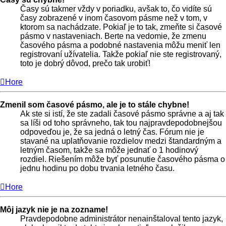
Časy sú takmer vždy v poriadku, avšak to, čo vidíte sú
časy zobrazené v inom časovom pásme než v tom, v
ktorom sa nachádzate. Pokiaľ je to tak, zmeňte si časové
pásmo v nastaveniach. Berte na vedomie, že zmenu
časového pásma a podobné nastavenia môžu meniť len
registrovaní užívatelia. Takže pokiaľ nie ste registrovaný,
toto je dobrý dôvod, prečo tak urobiť!
Hore
Zmenil som časové pásmo, ale je to stále chybne!
Ak ste si istí, že ste zadali časové pásmo správne a aj tak
sa líši od toho správneho, tak tou najpravdepodobnejšou
odpoveďou je, že sa jedná o letný čas. Fórum nie je
stavané na uplatňovanie rozdielov medzi štandardným a
letným časom, takže sa môže jednať o 1 hodinový
rozdiel. Riešením môže byť posunutie časového pásma o
jednu hodinu po dobu trvania letného času.
Hore
Môj jazyk nie je na zozname!
Pravdepodobne administrátor nenainštaloval tento jazyk,