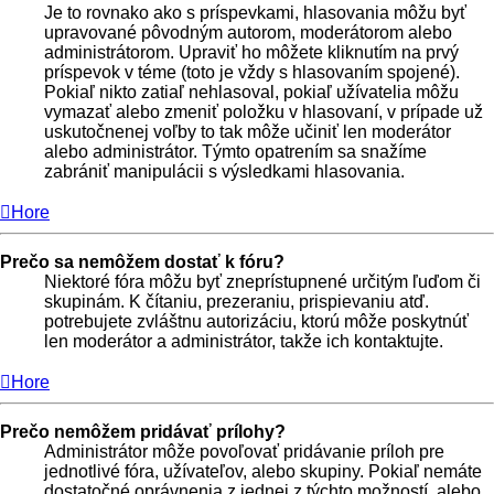
Je to rovnako ako s príspevkami, hlasovania môžu byť
upravované pôvodným autorom, moderátorom alebo
administrátorom. Upraviť ho môžete kliknutím na prvý
príspevok v téme (toto je vždy s hlasovaním spojené).
Pokiaľ nikto zatiaľ nehlasoval, pokiaľ užívatelia môžu
vymazať alebo zmeniť položku v hlasovaní, v prípade už
uskutočnenej voľby to tak môže učiniť len moderátor
alebo administrátor. Týmto opatrením sa snažíme
zabrániť manipulácii s výsledkami hlasovania.
Hore
Prečo sa nemôžem dostať k fóru?
Niektoré fóra môžu byť zneprístupnené určitým ľuďom či
skupinám. K čítaniu, prezeraniu, prispievaniu atď.
potrebujete zvláštnu autorizáciu, ktorú môže poskytnúť
len moderátor a administrátor, takže ich kontaktujte.
Hore
Prečo nemôžem pridávať prílohy?
Administrátor môže povoľovať pridávanie príloh pre
jednotlivé fóra, užívateľov, alebo skupiny. Pokiaľ nemáte
dostatočné oprávnenia z jednej z týchto možností, alebo