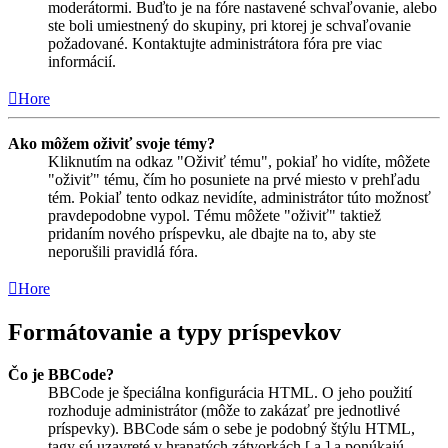
moderátormi. Buďto je na fóre nastavené schvaľovanie, alebo
ste boli umiestnený do skupiny, pri ktorej je schvaľovanie
požadované. Kontaktujte administrátora fóra pre viac
informácií.
Hore
Ako môžem oživiť svoje témy?
Kliknutím na odkaz "Oživiť tému", pokiaľ ho vidíte, môžete
"oživiť" tému, čím ho posuniete na prvé miesto v prehľadu
tém. Pokiaľ tento odkaz nevidíte, administrátor túto možnosť
pravdepodobne vypol. Tému môžete "oživiť" taktiež
pridaním nového príspevku, ale dbajte na to, aby ste
neporušili pravidlá fóra.
Hore
Formátovanie a typy príspevkov
Čo je BBCode?
BBCode je špeciálna konfigurácia HTML. O jeho použití
rozhoduje administrátor (môže to zakázať pre jednotlivé
príspevky). BBCode sám o sebe je podobný štýlu HTML,
tagy sú uzavreté v hranatých zátvorkách [ a ] a ponúkajú