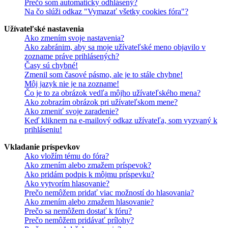
Prečo som automaticky odhlásený?
Na čo slúži odkaz "Vymazať všetky cookies fóra"?
Užívateľské nastavenia
Ako zmením svoje nastavenia?
Ako zabránim, aby sa moje užívateľské meno objavilo v
zozname práve prihlásených?
Časy sú chybné!
Zmenil som časové pásmo, ale je to stále chybne!
Môj jazyk nie je na zozname!
Čo je to za obrázok vedľa môjho užívateľského mena?
Ako zobrazím obrázok pri užívateľskom mene?
Ako zmeniť svoje zaradenie?
Keď kliknem na e-mailový odkaz užívateľa, som vyzvaný k
prihláseniu!
Vkladanie príspevkov
Ako vložím tému do fóra?
Ako zmením alebo zmažem príspevok?
Ako pridám podpis k môjmu príspevku?
Ako vytvorím hlasovanie?
Prečo nemôžem pridať viac možností do hlasovania?
Ako zmením alebo zmažem hlasovanie?
Prečo sa nemôžem dostať k fóru?
Prečo nemôžem pridávať prílohy?