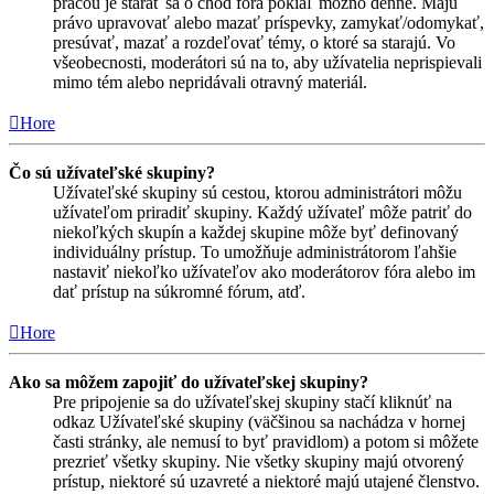
prácou je starať sa o chod fóra pokiaľ možno denne. Majú
právo upravovať alebo mazať príspevky, zamykať/odomykať,
presúvať, mazať a rozdeľovať témy, o ktoré sa starajú. Vo
všeobecnosti, moderátori sú na to, aby užívatelia neprispievali
mimo tém alebo nepridávali otravný materiál.
Hore
Čo sú užívateľské skupiny?
Užívateľské skupiny sú cestou, ktorou administrátori môžu
užívateľom priradiť skupiny. Každý užívateľ môže patriť do
niekoľkých skupín a každej skupine môže byť definovaný
individuálny prístup. To umožňuje administrátorom ľahšie
nastaviť niekoľko užívateľov ako moderátorov fóra alebo im
dať prístup na súkromné fórum, atď.
Hore
Ako sa môžem zapojiť do užívateľskej skupiny?
Pre pripojenie sa do užívateľskej skupiny stačí kliknúť na
odkaz Užívateľské skupiny (väčšinou sa nachádza v hornej
časti stránky, ale nemusí to byť pravidlom) a potom si môžete
prezrieť všetky skupiny. Nie všetky skupiny majú otvorený
prístup, niektoré sú uzavreté a niektoré majú utajené členstvo.