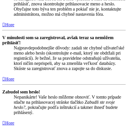
prihlásiť, znova skontrolujte prihlasovacie meno a heslo.
Obyčajne toto býva ten problém a pokiaľ nie je, kontaktujte
administrátora, možno má chybné nastavenia fóra.
Hore
V minulosti som sa zaregistroval, avšak teraz sa nemôžem
prihlásiť!
Najpravdepodobnejšie dôvody: zadali ste chybné užívateľské
meno alebo heslo (skontrolujte e-mail, ktorý ste obdržali pri
registrácií). Je bežné, že sa pravidelne odstraňujú užívatelia,
ktorí ničím neprispeli, aby sa zmenšila veľkosť databázy.
Skúste sa zaregistrovať znova a zapojte sa do diskusie.
Hore
Zabudol som heslo!
Nepanikárte! Vaše heslo môžeme obnoviť. V tomto prípade
stlačte na prihlasovacej stránke tlačítko
Zabudli ste svoje
heslo?
, pokračujte podľa inštrukcií a takmer ihneď budete
prihlásený.
Hore