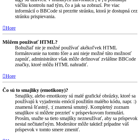
väčšiu kontrolu nad tým, čo a jak sa zobrazí. Pre viac
informácií o BBCode si prezrite stránku, ktorá je dostupná cez
stránku prispievania.
Hore
Môžem používať HTML?
Bohužiaľ nie je možné používať akékoľvek HTML
formátovanie na tomto fóre a ani nieje možné túto možnosť
zapnúť, administrátor však môže definovať zvláštne BBCode
značky, ktoré môžu HTML nahradiť.
Hore
Čo sú to smajlíky (emotikony)?
Smajlíky, alebo emotikony sú malé grafické obrázky, ktoré sa
používajú k vyjadreniu emócií použitím malého kódu, napr. :)
znamená šťastný, :( znamená smutný. Kompletný zoznam
smajlíkov si môžete prezrieť v príspevkovom formulári.
Prosím, snažte sa tieto smajlíky nezneužívať, aby sa príspevok
nestal nečitateľným. Moderátor môže taktiež prípadne váš
príspevok v tomto smere zmeniť.