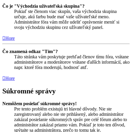
Čo je "Východzia užívateľská skupina"?
Pokiaľ ste členom viac skupín, vaša východzia skupina
určuje, akú farbu bude mať vaše užívateľské meno.
Administrátor fóra vám môže udeliť oprávnenie meniť si
svoju východziu skupinu cez užívateľský panel.
Hore
Čo znamená odkaz "Tím"?
Táto stránka vám poskytuje prehľad členov tímu fóra, vrátane
administrátorov a moderátorov vrátane ďalších informácií, ako
napr. ktoré fóra moderujú, hodnosť atď.
Hore
Súkromné správy
Nemôžem posielať súkromné správy!
Pre tento problém existujú tri hlavné dôvody. Nie ste
zaregistrovaný alebo nie ste prihlásený, alebo administrátor
zakázal posielanie súkromných správ pre celé fórum alebo to
administrátor zakázal priamo vám. Pokiaľ je toto ten dôvod,
spýtajte sa administrátora, prečo to tomu tak je.