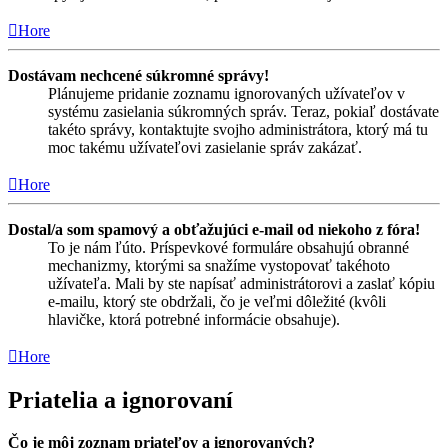
Hore
Dostávam nechcené súkromné správy!
Plánujeme pridanie zoznamu ignorovaných užívateľov v
systému zasielania súkromných správ. Teraz, pokiaľ dostávate
takéto správy, kontaktujte svojho administrátora, ktorý má tu
moc takému užívateľovi zasielanie správ zakázať.
Hore
Dostal/a som spamový a obťažujúci e-mail od niekoho z fóra!
To je nám ľúto. Príspevkové formuláre obsahujú obranné
mechanizmy, ktorými sa snažíme vystopovať takéhoto
užívateľa. Mali by ste napísať administrátorovi a zaslať kópiu
e-mailu, ktorý ste obdržali, čo je veľmi dôležité (kvôli
hlavičke, ktorá potrebné informácie obsahuje).
Hore
Priatelia a ignorovaní
Čo je môj zoznam priateľov a ignorovaných?