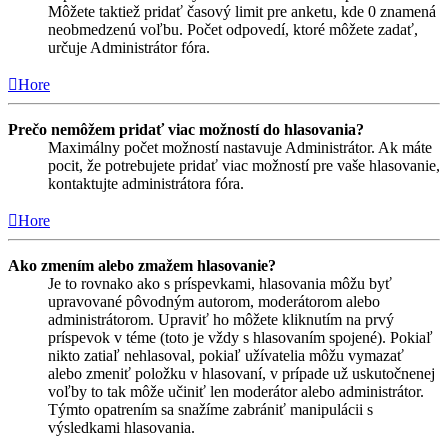
Môžete taktiež pridať časový limit pre anketu, kde 0 znamená
neobmedzenú voľbu. Počet odpovedí, ktoré môžete zadať,
určuje Administrátor fóra.
Hore
Prečo nemôžem pridať viac možností do hlasovania?
Maximálny počet možností nastavuje Administrátor. Ak máte
pocit, že potrebujete pridať viac možností pre vaše hlasovanie,
kontaktujte administrátora fóra.
Hore
Ako zmením alebo zmažem hlasovanie?
Je to rovnako ako s príspevkami, hlasovania môžu byť
upravované pôvodným autorom, moderátorom alebo
administrátorom. Upraviť ho môžete kliknutím na prvý
príspevok v téme (toto je vždy s hlasovaním spojené). Pokiaľ
nikto zatiaľ nehlasoval, pokiaľ užívatelia môžu vymazať
alebo zmeniť položku v hlasovaní, v prípade už uskutočnenej
voľby to tak môže učiniť len moderátor alebo administrátor.
Týmto opatrením sa snažíme zabrániť manipulácii s
výsledkami hlasovania.