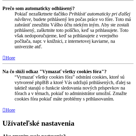
Prečo som automaticky odhlásený?
Pokiaľ nezaškrtnete tlačítko
Prihlásiť automaticky pri ďalšej
návšteve
, budete prihlásený len počas práce vo fóre. Toto má
zabrániť zneužitiu Vášho účtu niekým iným. Aby ste zostali
prihlásený, zaškrtnite toto políčko, keď sa prihlasujete. Toto
však nedoporučujeme, keď sa prihlasujete z verejného
počítača, napr. v knižnici, z internetovej kaviarne, na
univerzite atď.
Hore
Na čo slúži odkaz "Vymazať všetky cookies fóra"?
“Vymazať všetky cookies fóra” odstráni cookies, ktoré sú
vytvorené phpBB a ktoré Vás udržujú prihlásených, ďalej sa
taktiež starajú o funkcie sledovania nových príspevkov na
fórach a v témach, pokiaľ to administrátor umožní. Zmažte
cookies fóra pokiaľ máte problémy s prihlasovaním.
Hore
Užívateľské nastavenia