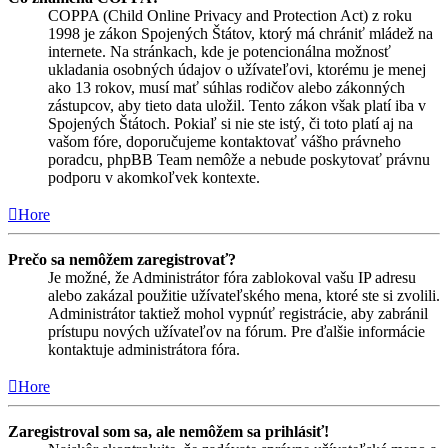
COPPA (Child Online Privacy and Protection Act) z roku
1998 je zákon Spojených Štátov, ktorý má chrániť mládež na
internete. Na stránkach, kde je potencionálna možnosť
ukladania osobných údajov o užívateľovi, ktorému je menej
ako 13 rokov, musí mať súhlas rodičov alebo zákonných
zástupcov, aby tieto data uložil. Tento zákon však platí iba v
Spojených Štátoch. Pokiaľ si nie ste istý, či toto platí aj na
vašom fóre, doporučujeme kontaktovať vášho právneho
poradcu, phpBB Team nemôže a nebude poskytovať právnu
podporu v akomkoľvek kontexte.
Hore
Prečo sa nemôžem zaregistrovať?
Je možné, že Administrátor fóra zablokoval vašu IP adresu
alebo zakázal použitie užívateľského mena, ktoré ste si zvolili.
Administrátor taktiež mohol vypnúť registrácie, aby zabránil
prístupu nových užívateľov na fórum. Pre ďalšie informácie
kontaktuje administrátora fóra.
Hore
Zaregistroval som sa, ale nemôžem sa prihlásiť!