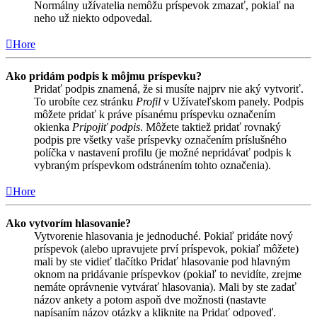
Normálny užívatelia nemôžu príspevok zmazať, pokiaľ na
neho už niekto odpovedal.
Hore
Ako pridám podpis k môjmu príspevku?
Pridať podpis znamená, že si musíte najprv nie aký vytvoriť.
To urobíte cez stránku
Profil
v Užívateľskom panely. Podpis
môžete pridať k práve písanému príspevku označením
okienka
Pripojiť podpis
. Môžete taktiež pridať rovnaký
podpis pre všetky vaše príspevky označením príslušného
políčka v nastavení profilu (je možné nepridávať podpis k
vybraným príspevkom odstránením tohto označenia).
Hore
Ako vytvorím hlasovanie?
Vytvorenie hlasovania je jednoduché. Pokiaľ pridáte nový
príspevok (alebo upravujete prví príspevok, pokiaľ môžete)
mali by ste vidieť tlačítko Pridať hlasovanie pod hlavným
oknom na pridávanie príspevkov (pokiaľ to nevidíte, zrejme
nemáte oprávnenie vytvárať hlasovania). Mali by ste zadať
názov ankety a potom aspoň dve možnosti (nastavte
napísaním názov otázky a kliknite na Pridať odpoveď.