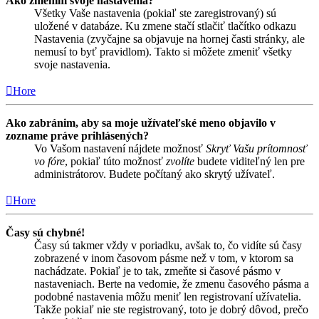
Ako zmením svoje nastavenia?
Všetky Vaše nastavenia (pokiaľ ste zaregistrovaný) sú
uložené v databáze. Ku zmene stačí stlačiť tlačítko odkazu
Nastavenia (zvyčajne sa objavuje na hornej časti stránky, ale
nemusí to byť pravidlom). Takto si môžete zmeniť všetky
svoje nastavenia.
Hore
Ako zabránim, aby sa moje užívateľské meno objavilo v
zozname práve prihlásených?
Vo Vašom nastavení nájdete možnosť
Skryť Vašu prítomnosť
vo fóre
, pokiaľ túto možnosť
zvolíte
budete viditeľný len pre
administrátorov. Budete počítaný ako skrytý užívateľ.
Hore
Časy sú chybné!
Časy sú takmer vždy v poriadku, avšak to, čo vidíte sú časy
zobrazené v inom časovom pásme než v tom, v ktorom sa
nachádzate. Pokiaľ je to tak, zmeňte si časové pásmo v
nastaveniach. Berte na vedomie, že zmenu časového pásma a
podobné nastavenia môžu meniť len registrovaní užívatelia.
Takže pokiaľ nie ste registrovaný, toto je dobrý dôvod, prečo