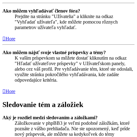
Ako môžem vyhľadávať členov fóra?
Prejdite na stránku "Užívatelia" a kliknite na odkaz
"Vyhľadať užívateľa", kde môžete pomocou rôznych
parametrov užívateľa vyhľadať.
Hore
Ako môžem nájsť svoje vlastné príspevky a témy?
K vaším príspevkom sa môžete dostať kliknutím na odkaz
"Hľadať užívateľove príspevky" v Užívateľskom panely,
alebo cez váš profil. Pre vyhľadávanie tém, ktoré ste odoslali,
využite stránku pokročilého vyhľadávania, kde zadáte
odpovedajúce kritéria.
Hore
Sledovanie tém a záložiek
Aký je rozdiel medzi sledovaním a záložkami?
Záložkovanie v phpBB3 je veľmi podobné záložkám, ktoré
poznáte z vášho prehliadača. Nie ste upozornený, keď príde
nový príspevok, ale môžete sa kedykoľvek do témy