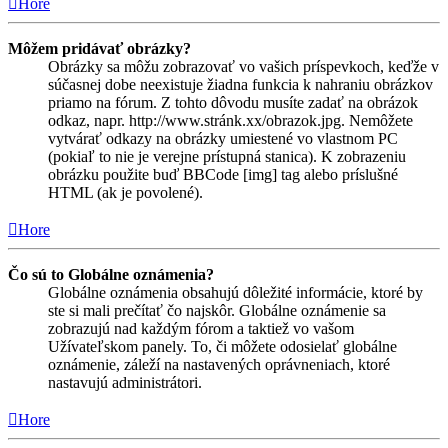
Hore
Môžem pridávať obrázky?
Obrázky sa môžu zobrazovať vo vašich príspevkoch, keďže v
súčasnej dobe neexistuje žiadna funkcia k nahraniu obrázkov
priamo na fórum. Z tohto dôvodu musíte zadať na obrázok
odkaz, napr. http://www.stránk.xx/obrazok.jpg. Nemôžete
vytvárať odkazy na obrázky umiestené vo vlastnom PC
(pokiaľ to nie je verejne prístupná stanica). K zobrazeniu
obrázku použite buď BBCode [img] tag alebo príslušné
HTML (ak je povolené).
Hore
Čo sú to Globálne oznámenia?
Globálne oznámenia obsahujú dôležité informácie, ktoré by
ste si mali prečítať čo najskôr. Globálne oznámenie sa
zobrazujú nad každým fórom a taktiež vo vašom
Užívateľskom panely. To, či môžete odosielať globálne
oznámenie, záleží na nastavených oprávneniach, ktoré
nastavujú administrátori.
Hore