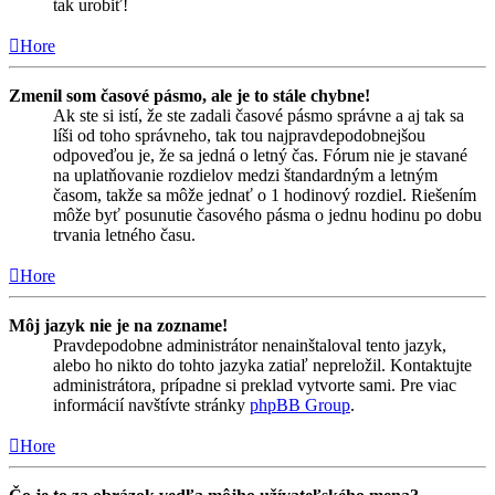
tak urobiť!
Hore
Zmenil som časové pásmo, ale je to stále chybne!
Ak ste si istí, že ste zadali časové pásmo správne a aj tak sa
líši od toho správneho, tak tou najpravdepodobnejšou
odpoveďou je, že sa jedná o letný čas. Fórum nie je stavané
na uplatňovanie rozdielov medzi štandardným a letným
časom, takže sa môže jednať o 1 hodinový rozdiel. Riešením
môže byť posunutie časového pásma o jednu hodinu po dobu
trvania letného času.
Hore
Môj jazyk nie je na zozname!
Pravdepodobne administrátor nenainštaloval tento jazyk,
alebo ho nikto do tohto jazyka zatiaľ nepreložil. Kontaktujte
administrátora, prípadne si preklad vytvorte sami. Pre viac
informácií navštívte stránky
phpBB Group
.
Hore