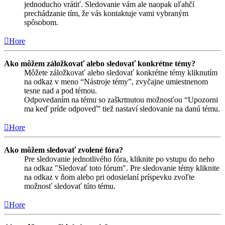
jednoducho vrátiť. Sledovanie vám ale naopak uľahčí
prechádzanie tím, že vás kontaktuje vami vybraným
spôsobom.
Hore
Ako môžem záložkovať alebo sledovať konkrétne témy?
Môžete záložkovať alebo sledovať konkrétne témy kliknutím
na odkaz v meno “Nástroje témy”, zvyčajne umiestnenom
tesne nad a pod témou.
Odpovedaním na tému so zaškrtnutou možnosťou “Upozorni
ma keď príde odpoveď” tiež nastaví sledovanie na danú tému.
Hore
Ako môžem sledovať zvolené fóra?
Pre sledovanie jednotlivého fóra, kliknite po vstupu do neho
na odkaz "Sledovať toto fórum". Pre sledovanie témy kliknite
na odkaz v ňom alebo pri odosielaní príspevku zvoľte
možnosť sledovať túto tému.
Hore