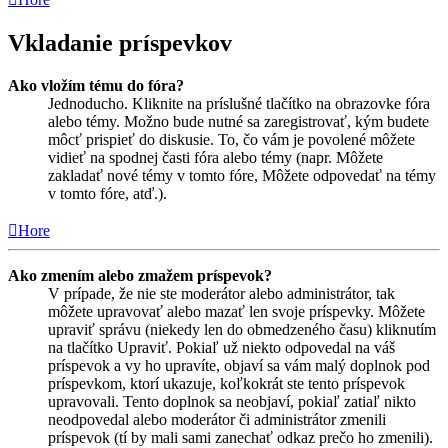
Vkladanie príspevkov
Ako vložím tému do fóra?
Jednoducho. Kliknite na príslušné tlačítko na obrazovke fóra
alebo témy. Možno bude nutné sa zaregistrovať, kým budete
môcť prispieť do diskusie. To, čo vám je povolené môžete
vidieť na spodnej časti fóra alebo témy (napr. Môžete
zakladať nové témy v tomto fóre, Môžete odpovedať na témy
v tomto fóre, atď.).
Hore
Ako zmením alebo zmažem príspevok?
V prípade, že nie ste moderátor alebo administrátor, tak
môžete upravovať alebo mazať len svoje príspevky. Môžete
upraviť správu (niekedy len do obmedzeného času) kliknutím
na tlačítko Upraviť. Pokiaľ už niekto odpovedal na váš
príspevok a vy ho upravíte, objaví sa vám malý doplnok pod
príspevkom, ktorí ukazuje, koľkokrát ste tento príspevok
upravovali. Tento doplnok sa neobjaví, pokiaľ zatiaľ nikto
neodpovedal alebo moderátor či administrátor zmenili
príspevok (tí by mali sami zanechať odkaz prečo ho zmenili).