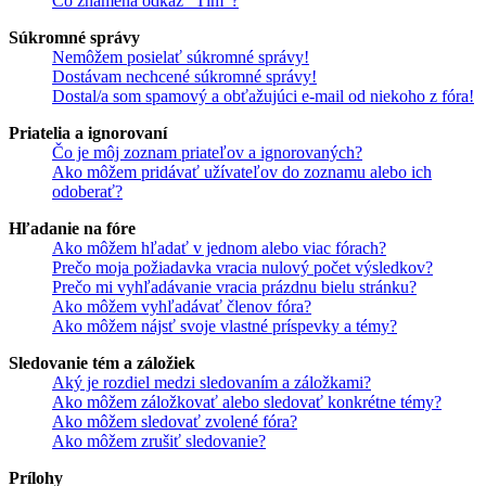
Čo znamená odkaz "Tím"?
Súkromné správy
Nemôžem posielať súkromné správy!
Dostávam nechcené súkromné správy!
Dostal/a som spamový a obťažujúci e-mail od niekoho z fóra!
Priatelia a ignorovaní
Čo je môj zoznam priateľov a ignorovaných?
Ako môžem pridávať užívateľov do zoznamu alebo ich
odoberať?
Hľadanie na fóre
Ako môžem hľadať v jednom alebo viac fórach?
Prečo moja požiadavka vracia nulový počet výsledkov?
Prečo mi vyhľadávanie vracia prázdnu bielu stránku?
Ako môžem vyhľadávať členov fóra?
Ako môžem nájsť svoje vlastné príspevky a témy?
Sledovanie tém a záložiek
Aký je rozdiel medzi sledovaním a záložkami?
Ako môžem záložkovať alebo sledovať konkrétne témy?
Ako môžem sledovať zvolené fóra?
Ako môžem zrušiť sledovanie?
Prílohy