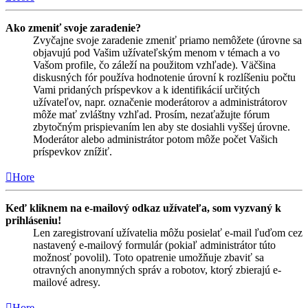
Ako zmeniť svoje zaradenie?
Zvyčajne svoje zaradenie zmeniť priamo nemôžete (úrovne sa
objavujú pod Vašim užívateľským menom v témach a vo
Vašom profile, čo záleží na použitom vzhľade). Väčšina
diskusných fór používa hodnotenie úrovní k rozlíšeniu počtu
Vami pridaných príspevkov a k identifikácií určitých
užívateľov, napr. označenie moderátorov a administrátorov
môže mať zvláštny vzhľad. Prosím, nezaťažujte fórum
zbytočným prispievaním len aby ste dosiahli vyššej úrovne.
Moderátor alebo administrátor potom môže počet Vašich
príspevkov znížiť.
Hore
Keď kliknem na e-mailový odkaz užívateľa, som vyzvaný k
prihláseniu!
Len zaregistrovaní užívatelia môžu posielať e-mail ľuďom cez
nastavený e-mailový formulár (pokiaľ administrátor túto
možnosť povolil). Toto opatrenie umožňuje zbaviť sa
otravných anonymných správ a robotov, ktorý zbierajú e-
mailové adresy.
Hore