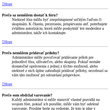
Hore
Prečo sa nemôžem dostať k fóru?
Niektoré fóra môžu byť zneprístupnené určitým ľuďom či
skupinám. K čítaniu, prezeraniu, prispievaniu atď. potrebujete
zvláštnu autorizáciu, ktorú môže poskytnúť len moderátor a
administrátor, takže ich kontaktujte.
Hore
Prečo nemôžem pridávať prílohy?
Administrátor môže povoľovať pridávanie príloh pre
jednotlivé fóra, užívateľov, alebo skupiny. Pokiaľ nemáte
dostatočné oprávnenia z jednej z týchto možností, alebo
niektoré z nich úplne zabraňujú pridávať prílohy, nezobrazí sa
vám táto možnosť pri odosielaní príspevkov.
Hore
Prečo som obdržal varovanie?
Každý administrátor si môže stanoviť vlastné pravidlá na
svojom fóre, pokiaľ ich porušíte, môže vám byť udelené
varovanie. Prosíme berte na vedomie, že toto je plne v