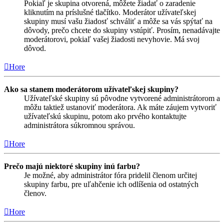
Pokiaľ je skupina otvorená, môžete žiadať o zaradenie
kliknutím na príslušné tlačítko. Moderátor užívateľskej
skupiny musí vašu žiadosť schváliť a môže sa vás spýtať na
dôvody, prečo chcete do skupiny vstúpiť. Prosím, nenadávajte
moderátorovi, pokiaľ vašej žiadosti nevyhovie. Má svoj
dôvod.
Hore
Ako sa stanem moderátorom užívateľskej skupiny?
Užívateľské skupiny sú pôvodne vytvorené administrátorom a
môžu taktiež ustanoviť moderátora. Ak máte záujem vytvoriť
užívateľskú skupinu, potom ako prvého kontaktujte
administrátora súkromnou správou.
Hore
Prečo majú niektoré skupiny inú farbu?
Je možné, aby administrátor fóra pridelil členom určitej
skupiny farbu, pre uľahčenie ich odlíšenia od ostatných
členov.
Hore