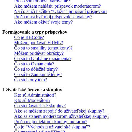
Prečo som obdržal varovanie?
Ako môžem nahlásiť príspevok moderátorom?
Na čo slúži tlačítko "Uložiť" pri písaní príspevku?
Prečo musí byť môj príspevok schválený?
Ako môžem oživiť svoje témy?
Formátovanie a typy príspevkov
Čo je BBCode?
Môžem používať HTML?
Čo sú to smajlíky (emotikony)?
Môžem pridávať obrázky?
Čo sú to Globálne oznámenia?
Čo sú to Oznámenia?
Čo sú to dôležité témy?
Čo sú to Zamknuté témy?
Čo sú ikony tém?
Užívateľské úrovne a skupiny
Kto sú Administrátori?
Kto sú Moderátori?
Čo sú užívateľské skupiny?
Ako sa môžem zapojiť do užívateľskej skupiny?
Ako sa stanem moderátorom užívateľskej skupiny?
Prečo majú niektoré skupiny inú farbu?
Čo je "Východzia užívateľská skupina"?