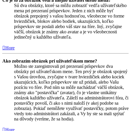
Čo je to za obrázok vedľa môjho užívateľského mena?
Sú dva obrázky, ktoré sa môžu zobraziť vedľa užívateľského
mena pri prezeraní príspevkov. Jeden z nich môže byť
obrázok prepojený s vašou hodnosťou, všeobecne vo forme
hviezdičiek, blokov alebo bodiek, ukazujúcich, koľko
príspevkov ste poslali alebo váš stav na fóre. Iný, zvyčajne
väčší, obrázok je známy ako avatar a je vo všeobecnosti
jedinečný u každého užívateľa.
Hore
Ako zobrazím obrázok pri užívateľskom mene?
Možno ste zaregistrovali pri prezeraní príspevkov dva
obrázky pri užívateľskom mene. Ten prvý je obrázok spojený
s Vašou úrovňou, zvyčajne v tvare hviezdičiek alebo kociek
ukazujúcich, koľko príspevkov ste už pridali, alebo Vašu
pozíciu vo fóre. Pod ním sa môže nachádzať väčší obrázok,
známy ako "postavička" (avatar), čo je vlastne unikátny
obrázok každého užívateľa. Záleží na administrátorovi fóra, či
postavičky povolí, či ako s nimi naloží (v akej podobe sa
zobrazia). Pokiaľ nemôžete využívať postavičky, potom práve
vtedy toto administrátori zakázali, a Vy by ste sa mali spýtať
na dôvody (veríme, že sa hodia).
Hore