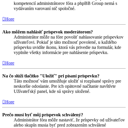
kompetencií administrátorov fóra a phpBB Group nemá s
vydávaním varovaní nič spoločné.
Hore
Ako môžem nahlásiť príspevok moderátorom?
Administrátor môže na fóre povoliť nahlasovanie príspevkov
užívateľovi. Pokiaľ je táto možnosť povolené, u každého
príspevku uvidíte ikonu, ktorá vás privedie na formulár, kde
vyplníte všetky informácie pre nahlásenie príspevku.
Hore
Na čo slúži tlačítko "Uložiť" pri písaní príspevku?
Táto možnosť vám umožňuje uložiť si rozpísané správy pre
neskoršie odoslanie. Pre ich opätovné načítanie navštívte
Užívateľský panel, kde sú správy uložené.
Hore
Prečo musí byť môj príspevok schválený?
Administrátor fóra môže nastaviť, že príspevky od užívateľov
alebo skupín musia byť pred zobrazením schválené