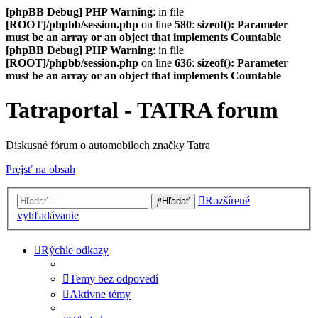
[phpBB Debug] PHP Warning
: in file
[ROOT]/phpbb/session.php
on line
580
:
sizeof(): Parameter
must be an array or an object that implements Countable
[phpBB Debug] PHP Warning
: in file
[ROOT]/phpbb/session.php
on line
636
:
sizeof(): Parameter
must be an array or an object that implements Countable
Tatraportal - TATRA forum
Diskusné fórum o automobiloch značky Tatra
Prejsť na obsah
Rozšírené
Hľadať
vyhľadávanie
Rýchle odkazy
Temy bez odpovedí
Aktívne témy