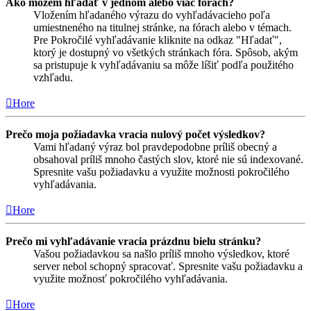
Ako môžem hľadať v jednom alebo viac fórach?
Vložením hľadaného výrazu do vyhľadávacieho poľa
umiestneného na titulnej stránke, na fórach alebo v témach.
Pre Pokročilé vyhľadávanie kliknite na odkaz "Hľadať",
ktorý je dostupný vo všetkých stránkach fóra. Spôsob, akým
sa pristupuje k vyhľadávaniu sa môže líšiť podľa použitého
vzhľadu.
Hore
Prečo moja požiadavka vracia nulový počet výsledkov?
Vami hľadaný výraz bol pravdepodobne príliš obecný a
obsahoval príliš mnoho častých slov, ktoré nie sú indexované.
Spresnite vašu požiadavku a využite možnosti pokročilého
vyhľadávania.
Hore
Prečo mi vyhľadávanie vracia prázdnu bielu stránku?
Vašou požiadavkou sa našlo príliš mnoho výsledkov, ktoré
server nebol schopný spracovať. Spresnite vašu požiadavku a
využite možnosť pokročilého vyhľadávania.
Hore