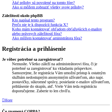
Aké prílohy sú povolené na tomto fóre?
Ako si môžem zobraziť všetky svoje prílohy?
Záležitosti okolo phpBB
Kto napísal tento program?
Prečo nie je k dispozícii funkcia X?
Koho mám kontaktovať ohľadom obťažujúcich e-mailov
alebo právnych záležitostí fóra?
Ako môžem kontaktovať aministrátora fóra?
Registrácia a prihlásenie
Je vôbec potrebné sa zaregistrovať?
Nemusíte. Všetko záleží na administrátorovi fóra, či je
potrebné sa zaregistrovať ku vkladaniu príspevkov.
Samozrejme, že registrácia Vám umožní prístup k ostatným
službám nedostupným anonymným užívateľom, ako napr.
postavičky, súkromné správy, posielanie e-mailov užívateľom,
prihlásenie do skupín, atď. Vrele Vám teda registráciu
doporučujeme. Zaberie to len chvíľu.
Hore
Čo znamená COPPA?