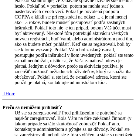
Najskôr skontrolujte, že zadávate správne užívateľské meno a
heslo. Pokiaľ sú v poriadku, potom sa mohla stať jedna z
nasledovných dvoch vecí. Pokiaľ je povolená podpora
COPPA a klikli ste pri registrácii na odkaz ... a je mi menej
ako 13 rokov, budete musieť postupovať podľa zaslaných
inštrukcií. Pokiaľ toto nie je ten prípad, potom Váš účet musí
byť aktivovaný. Niektoré fóra potrebujú aktiváciu všetkých
nových registrácií, buď Vami, alebo administrátorom pred tim,
ako sa budete môcť prihlásiť. Keď ste sa registrovali, boli by
ste k tomu vyzvaný. Pokiaľ Vám bol zaslaný e-mail,
postupujte podľa inštrukcií v ňom uvedených, pokiaľ ste tento
e-mail neobdržali, uistite sa, že Vaša e-mailová adresa je
platná. Jedným z dôvodov, prečo sa aktivácia používa, je
zmenšiť možnosť nežiaducich užívateľov, ktorý sa snažia iba
obťažovať. Pokiaľ si ste istí, že e-mailová adresa, ktorú ste
použili je platná, kontaktujte administrátora fóra.
Hore
Prečo sa nemôžem prihlásiť?
Už ste sa zaregistrovali? Pred prihlásením je potrebné sa
najskôr zaregistrovať. Bola Vám na fóre zakázaná činnosť (v
takom prípade sa táto skutočnosť zobrazí)? Pokiaľ áno,
kontaktujte administrátora a pýtajte sa na dôvody. Pokiaľ ste
sa zaregistrovali, neboli ste z fóra vylúčení a stále sa nemôžete