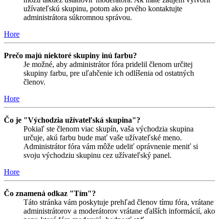
užívateľskú skupinu, potom ako prvého kontaktujte
administrátora súkromnou správou.
Hore
Prečo majú niektoré skupiny inú farbu?
Je možné, aby administrátor fóra pridelil členom určitej
skupiny farbu, pre uľahčenie ich odlíšenia od ostatných
členov.
Hore
Čo je "Východzia užívateľská skupina"?
Pokiaľ ste členom viac skupín, vaša východzia skupina
určuje, akú farbu bude mať vaše užívateľské meno.
Administrátor fóra vám môže udeliť oprávnenie meniť si
svoju východziu skupinu cez užívateľský panel.
Hore
Čo znamená odkaz "Tím"?
Táto stránka vám poskytuje prehľad členov tímu fóra, vrátane
administrátorov a moderátorov vrátane ďalších informácií, ako