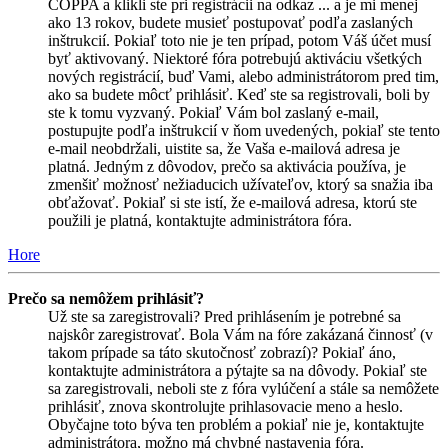
COPPA a klikli ste pri registrácii na odkaz ... a je mi menej
ako 13 rokov, budete musieť postupovať podľa zaslaných
inštrukcií. Pokiaľ toto nie je ten prípad, potom Váš účet musí
byť aktivovaný. Niektoré fóra potrebujú aktiváciu všetkých
nových registrácií, buď Vami, alebo administrátorom pred tim,
ako sa budete môcť prihlásiť. Keď ste sa registrovali, boli by
ste k tomu vyzvaný. Pokiaľ Vám bol zaslaný e-mail,
postupujte podľa inštrukcií v ňom uvedených, pokiaľ ste tento
e-mail neobdržali, uistite sa, že Vaša e-mailová adresa je
platná. Jedným z dôvodov, prečo sa aktivácia používa, je
zmenšiť možnosť nežiaducich užívateľov, ktorý sa snažia iba
obťažovať. Pokiaľ si ste istí, že e-mailová adresa, ktorú ste
použili je platná, kontaktujte administrátora fóra.
Hore
Prečo sa nemôžem prihlásiť?
Už ste sa zaregistrovali? Pred prihlásením je potrebné sa
najskôr zaregistrovať. Bola Vám na fóre zakázaná činnosť (v
takom prípade sa táto skutočnosť zobrazí)? Pokiaľ áno,
kontaktujte administrátora a pýtajte sa na dôvody. Pokiaľ ste
sa zaregistrovali, neboli ste z fóra vylúčení a stále sa nemôžete
prihlásiť, znova skontrolujte prihlasovacie meno a heslo.
Obyčajne toto býva ten problém a pokiaľ nie je, kontaktujte
administrátora, možno má chybné nastavenia fóra.