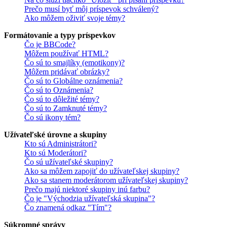
Prečo musí byť môj príspevok schválený?
Ako môžem oživiť svoje témy?
Formátovanie a typy príspevkov
Čo je BBCode?
Môžem používať HTML?
Čo sú to smajlíky (emotikony)?
Môžem pridávať obrázky?
Čo sú to Globálne oznámenia?
Čo sú to Oznámenia?
Čo sú to dôležité témy?
Čo sú to Zamknuté témy?
Čo sú ikony tém?
Užívateľské úrovne a skupiny
Kto sú Administrátori?
Kto sú Moderátori?
Čo sú užívateľské skupiny?
Ako sa môžem zapojiť do užívateľskej skupiny?
Ako sa stanem moderátorom užívateľskej skupiny?
Prečo majú niektoré skupiny inú farbu?
Čo je "Východzia užívateľská skupina"?
Čo znamená odkaz "Tím"?
Súkromné správy