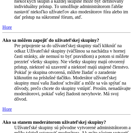
niekoľkých skupín a každej skupine môže byť definovaný
individuálny prístup. To umožňuje administrátorom ľahšie
nastaviť niekoľko užívateľov ako moderátorov fóra alebo im
dať prístup na súkromné fórum, atď.
Hore
Ako sa môžem zapojiť do užívateľskej skupiny?
Pre pripojenie sa do užívateľskej skupiny stačí kliknúť na
odkaz Užívateľské skupiny (väčšinou sa nachádza v hornej
časti stránky, ale nemusí to byť pravidlom) a potom si môžete
prezrieť všetky skupiny. Nie všetky skupiny majú otvorený
prístup, niektoré sú uzavreté a niektoré majú utajené členstvo.
Pokiaľ je skupina otvorená, môžete žiadať o zaradenie
kliknutím na príslušné tlačítko. Moderátor užívateľskej
skupiny musí vašu žiadosť schváliť a môže sa vás spýtať na
dôvody, prečo chcete do skupiny vstúpiť. Prosím, nenadávajte
moderátorovi, pokiaľ vašej žiadosti nevyhovie. Má svoj
dôvod.
Hore
Ako sa stanem moderátorom užívateľskej skupiny?
Užívateľské skupiny sú pôvodne vytvorené administrátorom a
môžu taktiež ustanoviť moderátora. Ak máte záujem vytvoriť