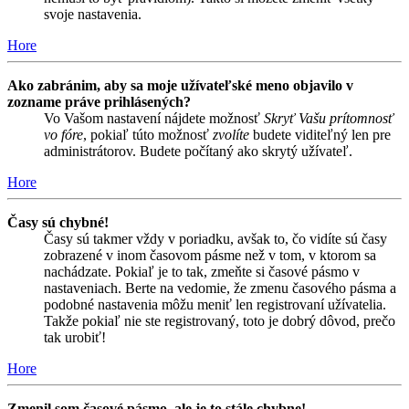
svoje nastavenia.
Hore
Ako zabránim, aby sa moje užívateľské meno objavilo v
zozname práve prihlásených?
Vo Vašom nastavení nájdete možnosť
Skryť Vašu prítomnosť
vo fóre
, pokiaľ túto možnosť
zvolíte
budete viditeľný len pre
administrátorov. Budete počítaný ako skrytý užívateľ.
Hore
Časy sú chybné!
Časy sú takmer vždy v poriadku, avšak to, čo vidíte sú časy
zobrazené v inom časovom pásme než v tom, v ktorom sa
nachádzate. Pokiaľ je to tak, zmeňte si časové pásmo v
nastaveniach. Berte na vedomie, že zmenu časového pásma a
podobné nastavenia môžu meniť len registrovaní užívatelia.
Takže pokiaľ nie ste registrovaný, toto je dobrý dôvod, prečo
tak urobiť!
Hore
Zmenil som časové pásmo, ale je to stále chybne!