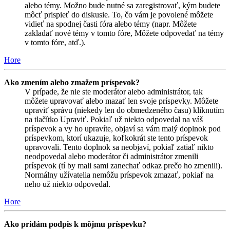
alebo témy. Možno bude nutné sa zaregistrovať, kým budete
môcť prispieť do diskusie. To, čo vám je povolené môžete
vidieť na spodnej časti fóra alebo témy (napr. Môžete
zakladať nové témy v tomto fóre, Môžete odpovedať na témy
v tomto fóre, atď.).
Hore
Ako zmením alebo zmažem príspevok?
V prípade, že nie ste moderátor alebo administrátor, tak
môžete upravovať alebo mazať len svoje príspevky. Môžete
upraviť správu (niekedy len do obmedzeného času) kliknutím
na tlačítko Upraviť. Pokiaľ už niekto odpovedal na váš
príspevok a vy ho upravíte, objaví sa vám malý doplnok pod
príspevkom, ktorí ukazuje, koľkokrát ste tento príspevok
upravovali. Tento doplnok sa neobjaví, pokiaľ zatiaľ nikto
neodpovedal alebo moderátor či administrátor zmenili
príspevok (tí by mali sami zanechať odkaz prečo ho zmenili).
Normálny užívatelia nemôžu príspevok zmazať, pokiaľ na
neho už niekto odpovedal.
Hore
Ako pridám podpis k môjmu príspevku?