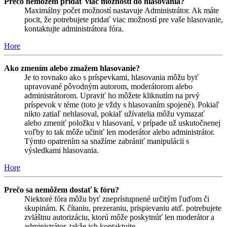
Prečo nemôžem pridať viac možností do hlasovania?
Maximálny počet možností nastavuje Administrátor. Ak máte
pocit, že potrebujete pridať viac možností pre vaše hlasovanie,
kontaktujte administrátora fóra.
Hore
Ako zmením alebo zmažem hlasovanie?
Je to rovnako ako s príspevkami, hlasovania môžu byť
upravované pôvodným autorom, moderátorom alebo
administrátorom. Upraviť ho môžete kliknutím na prvý
príspevok v téme (toto je vždy s hlasovaním spojené). Pokiaľ
nikto zatiaľ nehlasoval, pokiaľ užívatelia môžu vymazať
alebo zmeniť položku v hlasovaní, v prípade už uskutočnenej
voľby to tak môže učiniť len moderátor alebo administrátor.
Týmto opatrením sa snažíme zabrániť manipulácii s
výsledkami hlasovania.
Hore
Prečo sa nemôžem dostať k fóru?
Niektoré fóra môžu byť zneprístupnené určitým ľuďom či
skupinám. K čítaniu, prezeraniu, prispievaniu atď. potrebujete
zvláštnu autorizáciu, ktorú môže poskytnúť len moderátor a
administrátor, takže ich kontaktujte.