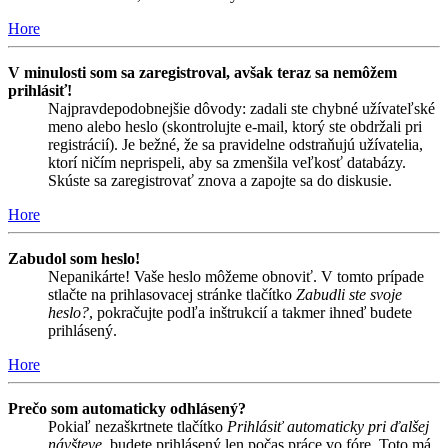
Hore
V minulosti som sa zaregistroval, avšak teraz sa nemôžem
prihlásiť!
Najpravdepodobnejšie dôvody: zadali ste chybné užívateľské
meno alebo heslo (skontrolujte e-mail, ktorý ste obdržali pri
registrácií). Je bežné, že sa pravidelne odstraňujú užívatelia,
ktorí ničím neprispeli, aby sa zmenšila veľkosť databázy.
Skúste sa zaregistrovať znova a zapojte sa do diskusie.
Hore
Zabudol som heslo!
Nepanikárte! Vaše heslo môžeme obnoviť. V tomto prípade
stlačte na prihlasovacej stránke tlačítko
Zabudli ste svoje
heslo?
, pokračujte podľa inštrukcií a takmer ihneď budete
prihlásený.
Hore
Prečo som automaticky odhlásený?
Pokiaľ nezaškrtnete tlačítko
Prihlásiť automaticky pri ďalšej
návšteve
, budete prihlásený len počas práce vo fóre. Toto má