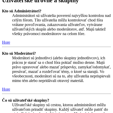
Užívateľské úrovne a skupiny
Kto sú Administrátori?
Administrátori sú užívatelia poverení najvyššou kontrolou nad
celým fórom. Títo užívatelia môžu kontrolovať chod fóra
vrátane povoľovania, zakazovania užívateľov, vytvárane
užívateľských skupín alebo moderátorov, atď. Majú taktiež
všetky právomoci moderátorov na celom fóre.
Hore
Kto sú Moderátori?
Moderátori sú jednotlivci (alebo skupiny jednotlivcov), ich
prácou je starať sa o chod fóra pokiaľ možno denne. Majú
právo upravovať alebo mazať príspevky, zamykať/odomykať,
presúvať, mazať a rozdeľovať témy, o ktoré sa starajú. Vo
všeobecnosti, moderátori sú na to, aby užívatelia neprispievali
mimo tém alebo nepridávali otravný materiál.
Hore
Čo sú užívateľské skupiny?
Užívateľské skupiny sú cestou, ktorou administrátori môžu
užívateľom priradiť skupiny. Každý užívateľ môže patriť do