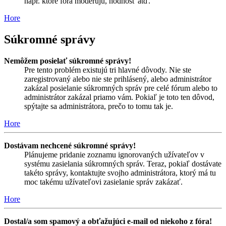
napr. ktoré fóra moderujú, hodnosť atď.
Hore
Súkromné správy
Nemôžem posielať súkromné správy!
Pre tento problém existujú tri hlavné dôvody. Nie ste
zaregistrovaný alebo nie ste prihlásený, alebo administrátor
zakázal posielanie súkromných správ pre celé fórum alebo to
administrátor zakázal priamo vám. Pokiaľ je toto ten dôvod,
spýtajte sa administrátora, prečo to tomu tak je.
Hore
Dostávam nechcené súkromné správy!
Plánujeme pridanie zoznamu ignorovaných užívateľov v
systému zasielania súkromných správ. Teraz, pokiaľ dostávate
takéto správy, kontaktujte svojho administrátora, ktorý má tu
moc takému užívateľovi zasielanie správ zakázať.
Hore
Dostal/a som spamový a obťažujúci e-mail od niekoho z fóra!