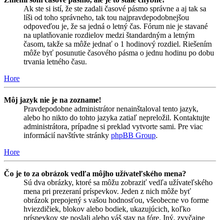
Ak ste si istí, že ste zadali časové pásmo správne a aj tak sa
líši od toho správneho, tak tou najpravdepodobnejšou
odpoveďou je, že sa jedná o letný čas. Fórum nie je stavané
na uplatňovanie rozdielov medzi štandardným a letným
časom, takže sa môže jednať o 1 hodinový rozdiel. Riešením
môže byť posunutie časového pásma o jednu hodinu po dobu
trvania letného času.
Hore
Môj jazyk nie je na zozname!
Pravdepodobne administrátor nenainštaloval tento jazyk,
alebo ho nikto do tohto jazyka zatiaľ nepreložil. Kontaktujte
administrátora, prípadne si preklad vytvorte sami. Pre viac
informácií navštívte stránky
phpBB Group
.
Hore
Čo je to za obrázok vedľa môjho užívateľského mena?
Sú dva obrázky, ktoré sa môžu zobraziť vedľa užívateľského
mena pri prezeraní príspevkov. Jeden z nich môže byť
obrázok prepojený s vašou hodnosťou, všeobecne vo forme
hviezdičiek, blokov alebo bodiek, ukazujúcich, koľko
príspevkov ste poslali alebo váš stav na fóre. Iný, zvyčajne