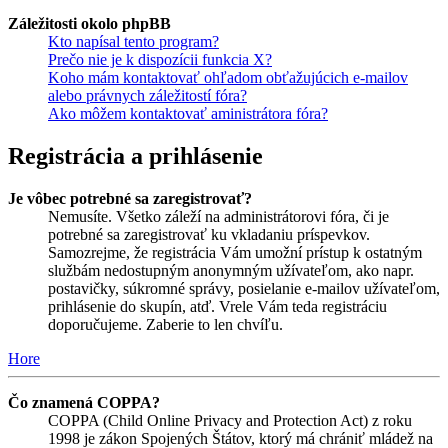
Záležitosti okolo phpBB
Kto napísal tento program?
Prečo nie je k dispozícii funkcia X?
Koho mám kontaktovať ohľadom obťažujúcich e-mailov
alebo právnych záležitostí fóra?
Ako môžem kontaktovať aministrátora fóra?
Registrácia a prihlásenie
Je vôbec potrebné sa zaregistrovať?
Nemusíte. Všetko záleží na administrátorovi fóra, či je
potrebné sa zaregistrovať ku vkladaniu príspevkov.
Samozrejme, že registrácia Vám umožní prístup k ostatným
službám nedostupným anonymným užívateľom, ako napr.
postavičky, súkromné správy, posielanie e-mailov užívateľom,
prihlásenie do skupín, atď. Vrele Vám teda registráciu
doporučujeme. Zaberie to len chvíľu.
Hore
Čo znamená COPPA?
COPPA (Child Online Privacy and Protection Act) z roku
1998 je zákon Spojených Štátov, ktorý má chrániť mládež na