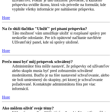
užívateľovi. Pokiaľ je táto možnosť povolené, u každého
príspevku uvidíte ikonu, ktorá vás privedie na formulár, kde
vyplníte všetky informácie pre nahlásenie príspevku.
Hore
Na čo slúži tlačítko "Uložiť" pri písaní príspevku?
Táto možnosť vám umožňuje uložiť si rozpísané správy pre
neskoršie odoslanie. Pre ich opätovné načítanie navštívte
Užívateľský panel, kde sú správy uložené.
Hore
Prečo musí byť môj príspevok schválený?
Administrátor fóra môže nastaviť, že príspevky od užívateľov
alebo skupín musia byť pred zobrazením schválené
moderátormi. Buďto je na fóre nastavené schvaľovanie, alebo
ste boli umiestnený do skupiny, pri ktorej je schvaľovanie
požadované. Kontaktujte administrátora fóra pre viac
informácií.
Hore
Ako môžem oživiť svoje témy?