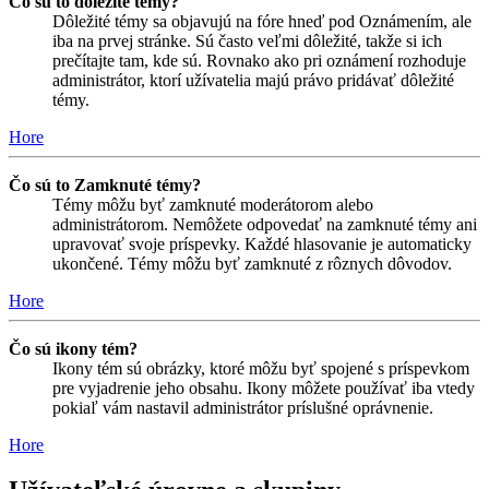
Čo sú to dôležité témy?
Dôležité témy sa objavujú na fóre hneď pod Oznámením, ale
iba na prvej stránke. Sú často veľmi dôležité, takže si ich
prečítajte tam, kde sú. Rovnako ako pri oznámení rozhoduje
administrátor, ktorí užívatelia majú právo pridávať dôležité
témy.
Hore
Čo sú to Zamknuté témy?
Témy môžu byť zamknuté moderátorom alebo
administrátorom. Nemôžete odpovedať na zamknuté témy ani
upravovať svoje príspevky. Každé hlasovanie je automaticky
ukončené. Témy môžu byť zamknuté z rôznych dôvodov.
Hore
Čo sú ikony tém?
Ikony tém sú obrázky, ktoré môžu byť spojené s príspevkom
pre vyjadrenie jeho obsahu. Ikony môžete používať iba vtedy
pokiaľ vám nastavil administrátor príslušné oprávnenie.
Hore