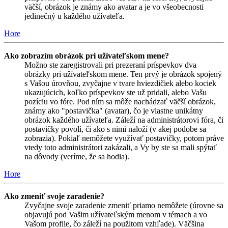
väčší, obrázok je známy ako avatar a je vo všeobecnosti
jedinečný u každého užívateľa.
Hore
Ako zobrazím obrázok pri užívateľskom mene?
Možno ste zaregistrovali pri prezeraní príspevkov dva
obrázky pri užívateľskom mene. Ten prvý je obrázok spojený
s Vašou úrovňou, zvyčajne v tvare hviezdičiek alebo kociek
ukazujúcich, koľko príspevkov ste už pridali, alebo Vašu
pozíciu vo fóre. Pod ním sa môže nachádzať väčší obrázok,
známy ako "postavička" (avatar), čo je vlastne unikátny
obrázok každého užívateľa. Záleží na administrátorovi fóra, či
postavičky povolí, či ako s nimi naloží (v akej podobe sa
zobrazia). Pokiaľ nemôžete využívať postavičky, potom práve
vtedy toto administrátori zakázali, a Vy by ste sa mali spýtať
na dôvody (veríme, že sa hodia).
Hore
Ako zmeniť svoje zaradenie?
Zvyčajne svoje zaradenie zmeniť priamo nemôžete (úrovne sa
objavujú pod Vašim užívateľským menom v témach a vo
Vašom profile, čo záleží na použitom vzhľade). Väčšina