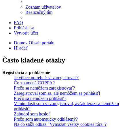
Zoznam užívateľov
Realizačný tím
FAQ
Prihlásiť sa
Vytvoriť účet
Domov
Obsah portálu
Hľadať
Často kladené otázky
Registrácia a prihlásenie
Je vôbec potrebné sa zaregistrovať?
Čo znamená COPPA?
Prečo sa nemôžem zaregistrovať?
Zaregistroval som sa, ale nemôžem sa prihlásiť!
Prečo sa nemôžem prihlásiť?
V minulosti som sa zaregistroval, avšak teraz sa nemôžem
prihlásiť!
Zabudol som heslo!
Prečo som automaticky odhlásený?
Na čo slúži odkaz "Vymazať všetky cookies fóra"?