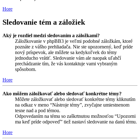
Hore
Sledovanie tém a záložiek
Aký je rozdiel medzi sledovaním a záložkami?
Záložkovanie v phpBB3 je veľmi podobné záložkám, ktoré
poznáte z vášho prehliadača. Nie ste upozornený, keď príde
nový príspevok, ale môžete sa kedykoľvek do témy
jednoducho vrátiť. Sledovanie vám ale naopak uľahčí
prechádzanie tím, že vás kontaktuje vami vybraným
spôsobom.
Hore
Ako môžem záložkovať alebo sledovať konkrétne témy?
Môžete záložkovať alebo sledovať konkrétne témy kliknutím
na odkaz v meno “Nástroje témy”, zvyčajne umiestnenom
tesne nad a pod témou.
Odpovedaním na tému so zaškrtnutou možnosťou “Upozorni
ma keď príde odpoveď” tiež nastaví sledovanie na danú tému.
Hore