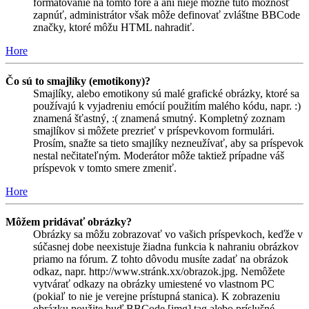
formátovanie na tomto fóre a ani nieje možné túto možnosť
zapnúť, administrátor však môže definovať zvláštne BBCode
značky, ktoré môžu HTML nahradiť.
Hore
Čo sú to smajlíky (emotikony)?
Smajlíky, alebo emotikony sú malé grafické obrázky, ktoré sa
používajú k vyjadreniu emócií použitím malého kódu, napr. :)
znamená šťastný, :( znamená smutný. Kompletný zoznam
smajlíkov si môžete prezrieť v príspevkovom formulári.
Prosím, snažte sa tieto smajlíky nezneužívať, aby sa príspevok
nestal nečitateľným. Moderátor môže taktiež prípadne váš
príspevok v tomto smere zmeniť.
Hore
Môžem pridávať obrázky?
Obrázky sa môžu zobrazovať vo vašich príspevkoch, keďže v
súčasnej dobe neexistuje žiadna funkcia k nahraniu obrázkov
priamo na fórum. Z tohto dôvodu musíte zadať na obrázok
odkaz, napr. http://www.stránk.xx/obrazok.jpg. Nemôžete
vytvárať odkazy na obrázky umiestené vo vlastnom PC
(pokiaľ to nie je verejne prístupná stanica). K zobrazeniu
obrázku použite buď BBCode [img] tag alebo príslušné