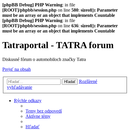
[phpBB Debug] PHP Warning
: in file
[ROOT]/phpbb/session.php
on line
580
:
sizeof(): Parameter
must be an array or an object that implements Countable
[phpBB Debug] PHP Warning
: in file
[ROOT]/phpbb/session.php
on line
636
:
sizeof(): Parameter
must be an array or an object that implements Countable
Tatraportal - TATRA forum
Diskusné fórum o automobiloch značky Tatra
Prejsť na obsah
Rozšírené
Hľadať
vyhľadávanie
Rýchle odkazy
Temy bez odpovedí
Aktívne témy
Hľadať