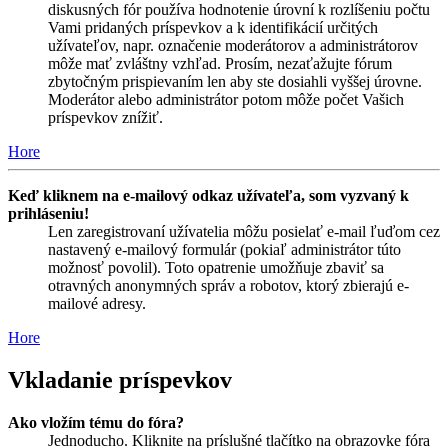
diskusných fór používa hodnotenie úrovní k rozlíšeniu počtu
Vami pridaných príspevkov a k identifikácií určitých
užívateľov, napr. označenie moderátorov a administrátorov
môže mať zvláštny vzhľad. Prosím, nezaťažujte fórum
zbytočným prispievaním len aby ste dosiahli vyššej úrovne.
Moderátor alebo administrátor potom môže počet Vašich
príspevkov znížiť.
Hore
Keď kliknem na e-mailový odkaz užívateľa, som vyzvaný k
prihláseniu!
Len zaregistrovaní užívatelia môžu posielať e-mail ľuďom cez
nastavený e-mailový formulár (pokiaľ administrátor túto
možnosť povolil). Toto opatrenie umožňuje zbaviť sa
otravných anonymných správ a robotov, ktorý zbierajú e-
mailové adresy.
Hore
Vkladanie príspevkov
Ako vložím tému do fóra?
Jednoducho. Kliknite na príslušné tlačítko na obrazovke fóra