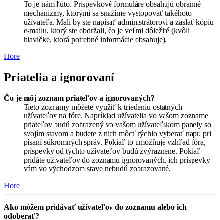
To je nám ľúto. Príspevkové formuláre obsahujú obranné
mechanizmy, ktorými sa snažíme vystopovať takéhoto
užívateľa. Mali by ste napísať administrátorovi a zaslať kópiu
e-mailu, ktorý ste obdržali, čo je veľmi dôležité (kvôli
hlavičke, ktorá potrebné informácie obsahuje).
Hore
Priatelia a ignorovaní
Čo je môj zoznam priateľov a ignorovaných?
Tieto zoznamy môžete využiť k triedeniu ostatných
užívateľov na fóre. Napríklad užívatelia vo vašom zozname
priateľov budú zobrazený vo vašom užívateľskom panely so
svojím stavom a budete z nich môcť rýchlo vyberať napr. pri
písaní súkromných správ. Pokiaľ to umožňuje vzhľad fóra,
príspevky od týchto užívateľov budú zvýraznene. Pokiaľ
pridáte užívateľov do zoznamu ignorovaných, ich príspevky
vám vo východzom stave nebudú zobrazované.
Hore
Ako môžem pridávať užívateľov do zoznamu alebo ich
odoberať?