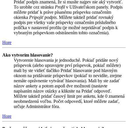
Pridať podpis znamená, že si musíte najprv nie aký vytvoriť.
To urobíte cez stránku
Profil
v Užívateľskom panely. Podpis
môžete pridať k práve písanému príspevku označením
okienka
Pripojiť podpis
. Môžete taktiež pridať rovnaký
podpis pre všetky vaše príspevky označením príslušného
políčka v nastavení profilu (je možné nepridávať podpis k
vybraným príspevkom odstránením tohto označenia).
Hore
Ako vytvorím hlasovanie?
Vytvorenie hlasovania je jednoduché. Pokiaľ pridáte nový
príspevok (alebo upravujete prví príspevok, pokiaľ môžete)
mali by ste vidieť tlačítko Pridať hlasovanie pod hlavným
oknom na pridávanie príspevkov (pokiaľ to nevidíte, zrejme
nemáte oprávnenie vytvárať hlasovania). Mali by ste zadať
názov ankety a potom aspoň dve možnosti (nastavte
napísaním názov otázky a kliknite na Pridať odpoveď.
Môžete taktiež pridať časový limit pre anketu, kde 0 znamená
neobmedzenú voľbu. Počet odpovedí, ktoré môžete zadať,
určuje Administrátor fóra.
Hore