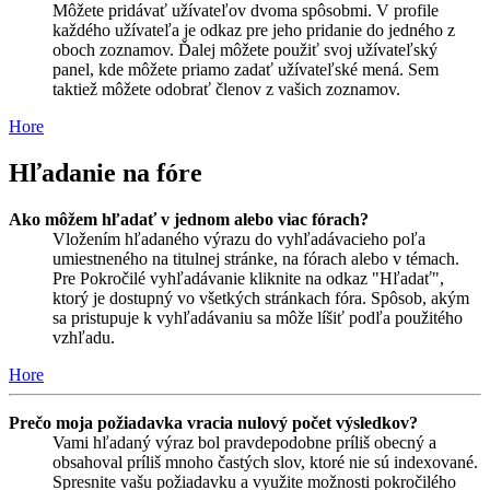
Môžete pridávať užívateľov dvoma spôsobmi. V profile
každého užívateľa je odkaz pre jeho pridanie do jedného z
oboch zoznamov. Ďalej môžete použiť svoj užívateľský
panel, kde môžete priamo zadať užívateľské mená. Sem
taktiež môžete odobrať členov z vašich zoznamov.
Hore
Hľadanie na fóre
Ako môžem hľadať v jednom alebo viac fórach?
Vložením hľadaného výrazu do vyhľadávacieho poľa
umiestneného na titulnej stránke, na fórach alebo v témach.
Pre Pokročilé vyhľadávanie kliknite na odkaz "Hľadať",
ktorý je dostupný vo všetkých stránkach fóra. Spôsob, akým
sa pristupuje k vyhľadávaniu sa môže líšiť podľa použitého
vzhľadu.
Hore
Prečo moja požiadavka vracia nulový počet výsledkov?
Vami hľadaný výraz bol pravdepodobne príliš obecný a
obsahoval príliš mnoho častých slov, ktoré nie sú indexované.
Spresnite vašu požiadavku a využite možnosti pokročilého