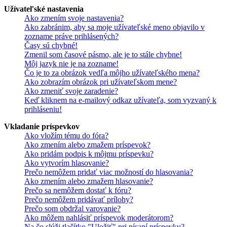
Užívateľské nastavenia
Ako zmením svoje nastavenia?
Ako zabránim, aby sa moje užívateľské meno objavilo v
zozname práve prihlásených?
Časy sú chybné!
Zmenil som časové pásmo, ale je to stále chybne!
Môj jazyk nie je na zozname!
Čo je to za obrázok vedľa môjho užívateľského mena?
Ako zobrazím obrázok pri užívateľskom mene?
Ako zmeniť svoje zaradenie?
Keď kliknem na e-mailový odkaz užívateľa, som vyzvaný k
prihláseniu!
Vkladanie príspevkov
Ako vložím tému do fóra?
Ako zmením alebo zmažem príspevok?
Ako pridám podpis k môjmu príspevku?
Ako vytvorím hlasovanie?
Prečo nemôžem pridať viac možností do hlasovania?
Ako zmením alebo zmažem hlasovanie?
Prečo sa nemôžem dostať k fóru?
Prečo nemôžem pridávať prílohy?
Prečo som obdržal varovanie?
Ako môžem nahlásiť príspevok moderátorom?
Na čo slúži tlačítko "Uložiť" pri písaní príspevku?