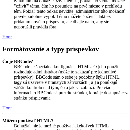
Kliknutím na odkaz "Oživiť tému", pokiaľ ho vidíte, môžete
"oživiť" tému, čím ho posuniete na prvé miesto v prehľadu
tém. Pokiaľ tento odkaz nevidíte, administrátor túto možnosť
pravdepodobne vypol. Tému môžete "oživiť" taktiež
pridaním nového príspevku, ale dbajte na to, aby ste
neporušili pravidlá fóra.
Hore
Formátovanie a typy príspevkov
Čo je BBCode?
BBCode je špeciálna konfigurácia HTML. O jeho použití
rozhoduje administrátor (môže to zakázať pre jednotlivé
príspevky). BBCode sám o sebe je podobný štýlu HTML,
tagy sú uzavreté v hranatých zátvorkách [ a ] a ponúkajú
väčšiu kontrolu nad tým, čo a jak sa zobrazí. Pre viac
informácií o BBCode si prezrite stránku, ktorá je dostupná cez
stránku prispievania.
Hore
Môžem používať HTML?
Bohužiaľ nie je možné používať akékoľvek HTML