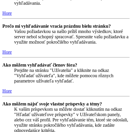
vyhľadávania.
Hore
Prečo mi vyhľadávanie vracia prázdnu bielu stránku?
Vašou požiadavkou sa našlo príliš mnoho výsledkov, ktoré
server nebol schopný spracovať. Spresnite vašu požiadavku a
využite možnosť pokročilého vyhľadávania.
Hore
Ako môžem vyhľadávať členov fóra?
Prejdite na stránku "Užívatelia" a kliknite na odkaz
"Vyhľadať užívateľa", kde môžete pomocou rôznych
parametrov užívateľa vyhľadať.
Hore
Ako môžem nájsť svoje vlastné príspevky a témy?
K vaším príspevkom sa môžete dostať kliknutím na odkaz
"Hľadať užívateľove príspevky" v Užívateľskom panely,
alebo cez váš profil. Pre vyhľadávanie tém, ktoré ste odoslali,
využite stránku pokročilého vyhľadávania, kde zadáte
odpovedajúce kritéria.