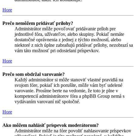
Hore
Prečo nemôžem pridávať prílohy?
Administrátor môže povoľovať pridávanie príloh pre
jednotlivé fóra, užívateľov, alebo skupiny. Pokiaľ nemáte
dostatočné oprávnenia z jednej z týchto možností, alebo
niektoré z nich úplne zabraňujú pridávať prílohy, nezobrazí sa
vám táto možnosť pri odosielaní príspevkov.
Hore
Prečo som obdržal varovanie?
Každý administrátor si môže stanoviť vlastné pravidlá na
svojom fóre, pokiaľ ich porušíte, môže vám byť udelené
varovanie. Prosíme berte na vedomie, že toto je plne v
kompetencií administrátorov fóra a phpBB Group nemá s
vydávaním varovaní nič spoločné.
Hore
Ako môžem nahlásiť príspevok moderátorom?
Administrátor môže na fóre povoliť nahlasovanie príspevkov