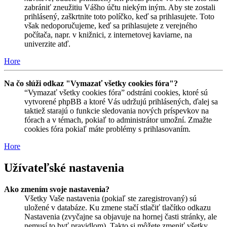
zabrániť zneužitiu Vášho účtu niekým iným. Aby ste zostali
prihlásený, zaškrtnite toto políčko, keď sa prihlasujete. Toto
však nedoporučujeme, keď sa prihlasujete z verejného
počítača, napr. v knižnici, z internetovej kaviarne, na
univerzite atď.
Hore
Na čo slúži odkaz "Vymazať všetky cookies fóra"?
“Vymazať všetky cookies fóra” odstráni cookies, ktoré sú
vytvorené phpBB a ktoré Vás udržujú prihlásených, ďalej sa
taktiež starajú o funkcie sledovania nových príspevkov na
fórach a v témach, pokiaľ to administrátor umožní. Zmažte
cookies fóra pokiaľ máte problémy s prihlasovaním.
Hore
Užívateľské nastavenia
Ako zmením svoje nastavenia?
Všetky Vaše nastavenia (pokiaľ ste zaregistrovaný) sú
uložené v databáze. Ku zmene stačí stlačiť tlačítko odkazu
Nastavenia (zvyčajne sa objavuje na hornej časti stránky, ale
nemusí to byť pravidlom). Takto si môžete zmeniť všetky