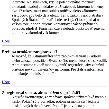
internete. Na stránkach, kde je potencionálna možnosť
ukladania osobných údajov o užívateľovi, ktorému je menej
ako 13 rokov, musí mať súhlas rodičov alebo zákonných
zástupcov, aby tieto data uložil. Tento zákon však platí iba v
Spojených Štátoch. Pokiaľ si nie ste istý, či toto platí aj na
vašom fóre, doporučujeme kontaktovať vášho právneho
poradcu, phpBB Team nemôže a nebude poskytovať právnu
podporu v akomkoľvek kontexte.
Hore
Prečo sa nemôžem zaregistrovať?
Je možné, že Administrátor fóra zablokoval vašu IP adresu
alebo zakázal použitie užívateľského mena, ktoré ste si zvolili.
Administrátor taktiež mohol vypnúť registrácie, aby zabránil
prístupu nových užívateľov na fórum. Pre ďalšie informácie
kontaktuje administrátora fóra.
Hore
Zaregistroval som sa, ale nemôžem sa prihlásiť!
Najskôr skontrolujte, že zadávate správne užívateľské meno a
heslo. Pokiaľ sú v poriadku, potom sa mohla stať jedna z
nasledovných dvoch vecí. Pokiaľ je povolená podpora