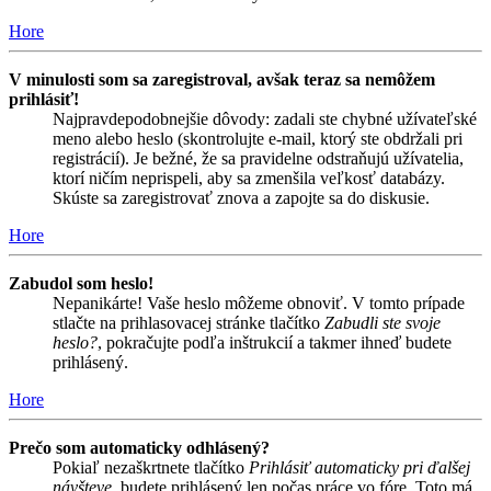
Hore
V minulosti som sa zaregistroval, avšak teraz sa nemôžem
prihlásiť!
Najpravdepodobnejšie dôvody: zadali ste chybné užívateľské
meno alebo heslo (skontrolujte e-mail, ktorý ste obdržali pri
registrácií). Je bežné, že sa pravidelne odstraňujú užívatelia,
ktorí ničím neprispeli, aby sa zmenšila veľkosť databázy.
Skúste sa zaregistrovať znova a zapojte sa do diskusie.
Hore
Zabudol som heslo!
Nepanikárte! Vaše heslo môžeme obnoviť. V tomto prípade
stlačte na prihlasovacej stránke tlačítko
Zabudli ste svoje
heslo?
, pokračujte podľa inštrukcií a takmer ihneď budete
prihlásený.
Hore
Prečo som automaticky odhlásený?
Pokiaľ nezaškrtnete tlačítko
Prihlásiť automaticky pri ďalšej
návšteve
, budete prihlásený len počas práce vo fóre. Toto má