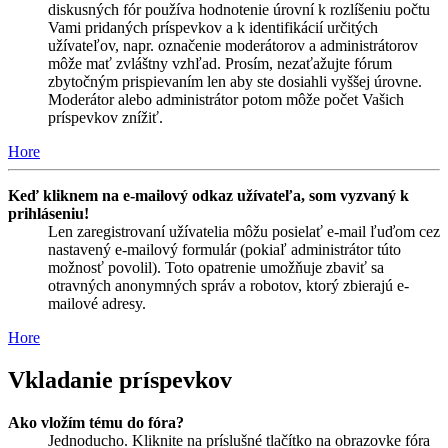
diskusných fór používa hodnotenie úrovní k rozlíšeniu počtu
Vami pridaných príspevkov a k identifikácií určitých
užívateľov, napr. označenie moderátorov a administrátorov
môže mať zvláštny vzhľad. Prosím, nezaťažujte fórum
zbytočným prispievaním len aby ste dosiahli vyššej úrovne.
Moderátor alebo administrátor potom môže počet Vašich
príspevkov znížiť.
Hore
Keď kliknem na e-mailový odkaz užívateľa, som vyzvaný k
prihláseniu!
Len zaregistrovaní užívatelia môžu posielať e-mail ľuďom cez
nastavený e-mailový formulár (pokiaľ administrátor túto
možnosť povolil). Toto opatrenie umožňuje zbaviť sa
otravných anonymných správ a robotov, ktorý zbierajú e-
mailové adresy.
Hore
Vkladanie príspevkov
Ako vložím tému do fóra?
Jednoducho. Kliknite na príslušné tlačítko na obrazovke fóra