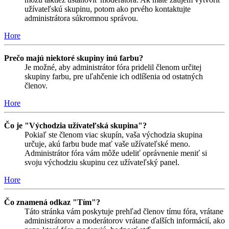
užívateľskú skupinu, potom ako prvého kontaktujte
administrátora súkromnou správou.
Hore
Prečo majú niektoré skupiny inú farbu?
Je možné, aby administrátor fóra pridelil členom určitej
skupiny farbu, pre uľahčenie ich odlíšenia od ostatných
členov.
Hore
Čo je "Východzia užívateľská skupina"?
Pokiaľ ste členom viac skupín, vaša východzia skupina
určuje, akú farbu bude mať vaše užívateľské meno.
Administrátor fóra vám môže udeliť oprávnenie meniť si
svoju východziu skupinu cez užívateľský panel.
Hore
Čo znamená odkaz "Tím"?
Táto stránka vám poskytuje prehľad členov tímu fóra, vrátane
administrátorov a moderátorov vrátane ďalších informácií, ako