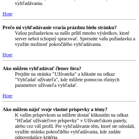
vyhľadávania.
Hore
Prečo mi vyhľadávanie vracia prázdnu bielu stránku?
Vašou požiadavkou sa našlo príliš mnoho výsledkov, ktoré
server nebol schopný spracovať. Spresnite vašu požiadavku a
využite možnosť pokročilého vyhľadávania.
Hore
Ako môžem vyhľadávať členov fóra?
Prejdite na stránku "Užívatelia" a kliknite na odkaz
"Vyhľadať užívateľa", kde môžete pomocou rôznych
parametrov užívateľa vyhľadať.
Hore
Ako môžem nájsť svoje vlastné príspevky a témy?
K vaším príspevkom sa môžete dostať kliknutím na odkaz
"Hľadať užívateľove príspevky" v Užívateľskom panely,
alebo cez váš profil. Pre vyhľadávanie tém, ktoré ste odoslali,
využite stránku pokročilého vyhľadávania, kde zadáte
odpovedajúce kritéria.