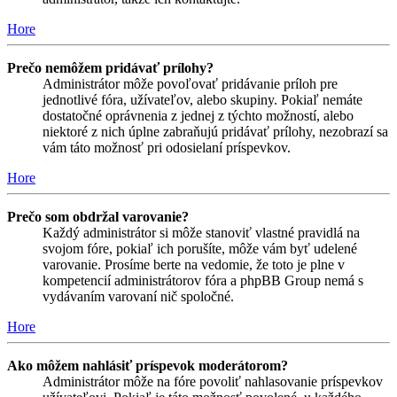
Hore
Prečo nemôžem pridávať prílohy?
Administrátor môže povoľovať pridávanie príloh pre
jednotlivé fóra, užívateľov, alebo skupiny. Pokiaľ nemáte
dostatočné oprávnenia z jednej z týchto možností, alebo
niektoré z nich úplne zabraňujú pridávať prílohy, nezobrazí sa
vám táto možnosť pri odosielaní príspevkov.
Hore
Prečo som obdržal varovanie?
Každý administrátor si môže stanoviť vlastné pravidlá na
svojom fóre, pokiaľ ich porušíte, môže vám byť udelené
varovanie. Prosíme berte na vedomie, že toto je plne v
kompetencií administrátorov fóra a phpBB Group nemá s
vydávaním varovaní nič spoločné.
Hore
Ako môžem nahlásiť príspevok moderátorom?
Administrátor môže na fóre povoliť nahlasovanie príspevkov