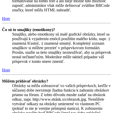
formátovanie na tomto fóre a ani nieje možné túto možnosť
zapnúť, administrátor však môže definovať zvláštne BBCode
značky, ktoré môžu HTML nahradiť.
Hore
Čo sú to smajlíky (emotikony)?
Smajlíky, alebo emotikony sú malé grafické obrázky, ktoré sa
používajú k vyjadreniu emócií použitím malého kódu, napr. :)
znamená šťastný, :( znamená smutný. Kompletný zoznam
smajlíkov si môžete prezrieť v príspevkovom formulári.
Prosím, snažte sa tieto smajlíky nezneužívať, aby sa príspevok
nestal nečitateľným. Moderátor môže taktiež prípadne váš
príspevok v tomto smere zmeniť.
Hore
Môžem pridávať obrázky?
Obrázky sa môžu zobrazovať vo vašich príspevkoch, keďže v
súčasnej dobe neexistuje žiadna funkcia k nahraniu obrázkov
priamo na fórum. Z tohto dôvodu musíte zadať na obrázok
odkaz, napr. http://www.stránk.xx/obrazok.jpg. Nemôžete
vytvárať odkazy na obrázky umiestené vo vlastnom PC
(pokiaľ to nie je verejne prístupná stanica). K zobrazeniu
obrázku použite buď BBCode [img] tag alebo príslušné