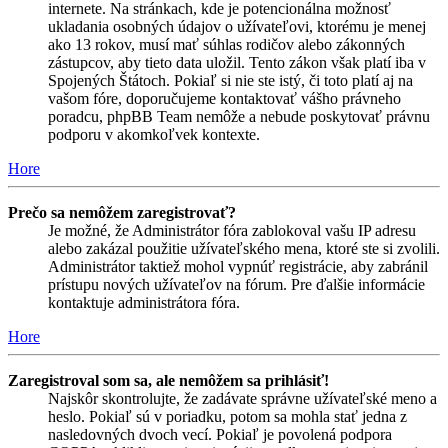
internete. Na stránkach, kde je potencionálna možnosť
ukladania osobných údajov o užívateľovi, ktorému je menej
ako 13 rokov, musí mať súhlas rodičov alebo zákonných
zástupcov, aby tieto data uložil. Tento zákon však platí iba v
Spojených Štátoch. Pokiaľ si nie ste istý, či toto platí aj na
vašom fóre, doporučujeme kontaktovať vášho právneho
poradcu, phpBB Team nemôže a nebude poskytovať právnu
podporu v akomkoľvek kontexte.
Hore
Prečo sa nemôžem zaregistrovať?
Je možné, že Administrátor fóra zablokoval vašu IP adresu
alebo zakázal použitie užívateľského mena, ktoré ste si zvolili.
Administrátor taktiež mohol vypnúť registrácie, aby zabránil
prístupu nových užívateľov na fórum. Pre ďalšie informácie
kontaktuje administrátora fóra.
Hore
Zaregistroval som sa, ale nemôžem sa prihlásiť!
Najskôr skontrolujte, že zadávate správne užívateľské meno a
heslo. Pokiaľ sú v poriadku, potom sa mohla stať jedna z
nasledovných dvoch vecí. Pokiaľ je povolená podpora