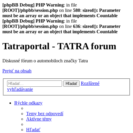
[phpBB Debug] PHP Warning
: in file
[ROOT]/phpbb/session.php
on line
580
:
sizeof(): Parameter
must be an array or an object that implements Countable
[phpBB Debug] PHP Warning
: in file
[ROOT]/phpbb/session.php
on line
636
:
sizeof(): Parameter
must be an array or an object that implements Countable
Tatraportal - TATRA forum
Diskusné fórum o automobiloch značky Tatra
Prejsť na obsah
Rozšírené
Hľadať
vyhľadávanie
Rýchle odkazy
Temy bez odpovedí
Aktívne témy
Hľadať