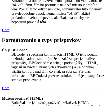
Kliknutím na odkaz "Oživiť tému", pokiaľ ho vidíte, môžete
"oživiť" tému, čím ho posuniete na prvé miesto v prehľadu
tém. Pokiaľ tento odkaz nevidíte, administrátor túto možnosť
pravdepodobne vypol. Tému môžete "oživiť" taktiež
pridaním nového príspevku, ale dbajte na to, aby ste
neporušili pravidlá fóra.
Hore
Formátovanie a typy príspevkov
Čo je BBCode?
BBCode je špeciálna konfigurácia HTML. O jeho použití
rozhoduje administrátor (môže to zakázať pre jednotlivé
príspevky). BBCode sám o sebe je podobný štýlu HTML,
tagy sú uzavreté v hranatých zátvorkách [ a ] a ponúkajú
väčšiu kontrolu nad tým, čo a jak sa zobrazí. Pre viac
informácií o BBCode si prezrite stránku, ktorá je dostupná cez
stránku prispievania.
Hore
Môžem používať HTML?
Bohužiaľ nie je možné používať akékoľvek HTML