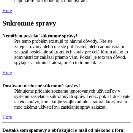
napr. ktoré fóra moderujú, hodnosť atď.
Hore
Súkromné správy
Nemôžem posielať súkromné správy!
Pre tento problém existujú tri hlavné dôvody. Nie ste
zaregistrovaný alebo nie ste prihlásený, alebo administrátor
zakázal posielanie súkromných správ pre celé fórum alebo to
administrátor zakázal priamo vám. Pokiaľ je toto ten dôvod,
spýtajte sa administrátora, prečo to tomu tak je.
Hore
Dostávam nechcené súkromné správy!
Plánujeme pridanie zoznamu ignorovaných užívateľov v
systému zasielania súkromných správ. Teraz, pokiaľ dostávate
takéto správy, kontaktujte svojho administrátora, ktorý má tu
moc takému užívateľovi zasielanie správ zakázať.
Hore
Dostal/a som spamový a obťažujúci e-mail od niekoho z fóra!