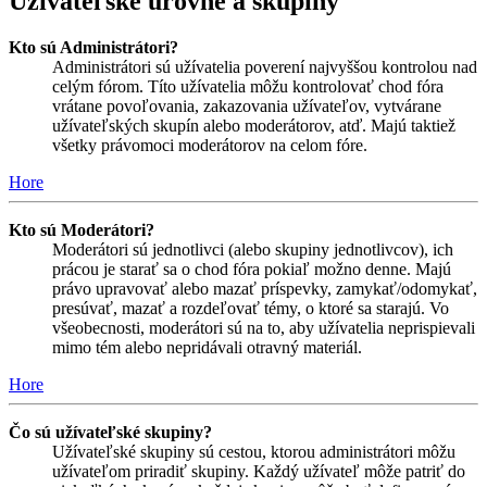
Užívateľské úrovne a skupiny
Kto sú Administrátori?
Administrátori sú užívatelia poverení najvyššou kontrolou nad
celým fórom. Títo užívatelia môžu kontrolovať chod fóra
vrátane povoľovania, zakazovania užívateľov, vytvárane
užívateľských skupín alebo moderátorov, atď. Majú taktiež
všetky právomoci moderátorov na celom fóre.
Hore
Kto sú Moderátori?
Moderátori sú jednotlivci (alebo skupiny jednotlivcov), ich
prácou je starať sa o chod fóra pokiaľ možno denne. Majú
právo upravovať alebo mazať príspevky, zamykať/odomykať,
presúvať, mazať a rozdeľovať témy, o ktoré sa starajú. Vo
všeobecnosti, moderátori sú na to, aby užívatelia neprispievali
mimo tém alebo nepridávali otravný materiál.
Hore
Čo sú užívateľské skupiny?
Užívateľské skupiny sú cestou, ktorou administrátori môžu
užívateľom priradiť skupiny. Každý užívateľ môže patriť do