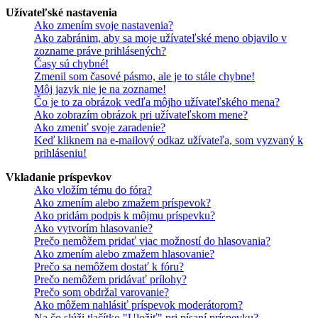
Užívateľské nastavenia
Ako zmením svoje nastavenia?
Ako zabránim, aby sa moje užívateľské meno objavilo v
zozname práve prihlásených?
Časy sú chybné!
Zmenil som časové pásmo, ale je to stále chybne!
Môj jazyk nie je na zozname!
Čo je to za obrázok vedľa môjho užívateľského mena?
Ako zobrazím obrázok pri užívateľskom mene?
Ako zmeniť svoje zaradenie?
Keď kliknem na e-mailový odkaz užívateľa, som vyzvaný k
prihláseniu!
Vkladanie príspevkov
Ako vložím tému do fóra?
Ako zmením alebo zmažem príspevok?
Ako pridám podpis k môjmu príspevku?
Ako vytvorím hlasovanie?
Prečo nemôžem pridať viac možností do hlasovania?
Ako zmením alebo zmažem hlasovanie?
Prečo sa nemôžem dostať k fóru?
Prečo nemôžem pridávať prílohy?
Prečo som obdržal varovanie?
Ako môžem nahlásiť príspevok moderátorom?
Na čo slúži tlačítko "Uložiť" pri písaní príspevku?