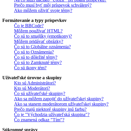
Prečo musí byť môj príspevok schválený?
Ako môžem oživiť svoje témy?
Formátovanie a typy príspevkov
Čo je BBCode?
Môžem používať HTML?
Čo sú to smajlíky (emotikony)?
Môžem pridávať obrázky?
Čo sú to Globálne oznámenia?
Čo sú to Oznámenia?
Čo sú to dôležité témy?
Čo sú to Zamknuté témy?
Čo sú ikony tém?
Užívateľské úrovne a skupiny
Kto sú Administrátori?
Kto sú Moderátori?
Čo sú užívateľské skupiny?
Ako sa môžem zapojiť do užívateľskej skupiny?
Ako sa stanem moderátorom užívateľskej skupiny?
Prečo majú niektoré skupiny inú farbu?
Čo je "Východzia užívateľská skupina"?
Čo znamená odkaz "Tím"?
Súkromné správy