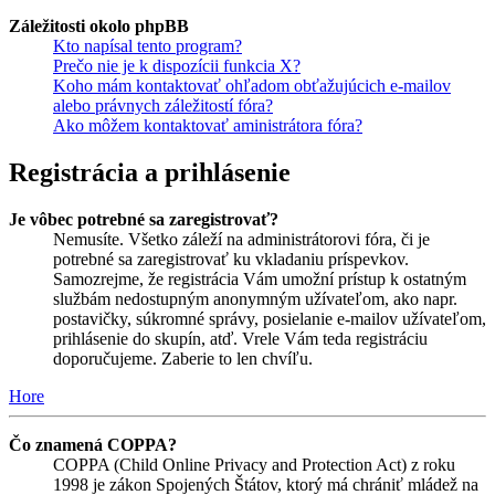
Záležitosti okolo phpBB
Kto napísal tento program?
Prečo nie je k dispozícii funkcia X?
Koho mám kontaktovať ohľadom obťažujúcich e-mailov
alebo právnych záležitostí fóra?
Ako môžem kontaktovať aministrátora fóra?
Registrácia a prihlásenie
Je vôbec potrebné sa zaregistrovať?
Nemusíte. Všetko záleží na administrátorovi fóra, či je
potrebné sa zaregistrovať ku vkladaniu príspevkov.
Samozrejme, že registrácia Vám umožní prístup k ostatným
službám nedostupným anonymným užívateľom, ako napr.
postavičky, súkromné správy, posielanie e-mailov užívateľom,
prihlásenie do skupín, atď. Vrele Vám teda registráciu
doporučujeme. Zaberie to len chvíľu.
Hore
Čo znamená COPPA?
COPPA (Child Online Privacy and Protection Act) z roku
1998 je zákon Spojených Štátov, ktorý má chrániť mládež na