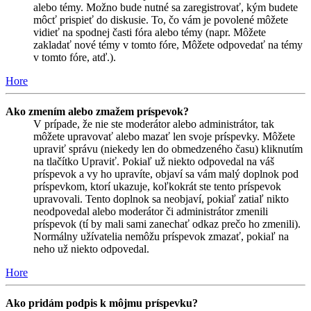
alebo témy. Možno bude nutné sa zaregistrovať, kým budete
môcť prispieť do diskusie. To, čo vám je povolené môžete
vidieť na spodnej časti fóra alebo témy (napr. Môžete
zakladať nové témy v tomto fóre, Môžete odpovedať na témy
v tomto fóre, atď.).
Hore
Ako zmením alebo zmažem príspevok?
V prípade, že nie ste moderátor alebo administrátor, tak
môžete upravovať alebo mazať len svoje príspevky. Môžete
upraviť správu (niekedy len do obmedzeného času) kliknutím
na tlačítko Upraviť. Pokiaľ už niekto odpovedal na váš
príspevok a vy ho upravíte, objaví sa vám malý doplnok pod
príspevkom, ktorí ukazuje, koľkokrát ste tento príspevok
upravovali. Tento doplnok sa neobjaví, pokiaľ zatiaľ nikto
neodpovedal alebo moderátor či administrátor zmenili
príspevok (tí by mali sami zanechať odkaz prečo ho zmenili).
Normálny užívatelia nemôžu príspevok zmazať, pokiaľ na
neho už niekto odpovedal.
Hore
Ako pridám podpis k môjmu príspevku?