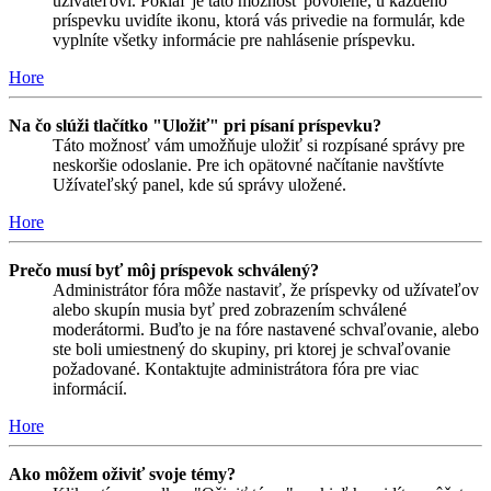
užívateľovi. Pokiaľ je táto možnosť povolené, u každého
príspevku uvidíte ikonu, ktorá vás privedie na formulár, kde
vyplníte všetky informácie pre nahlásenie príspevku.
Hore
Na čo slúži tlačítko "Uložiť" pri písaní príspevku?
Táto možnosť vám umožňuje uložiť si rozpísané správy pre
neskoršie odoslanie. Pre ich opätovné načítanie navštívte
Užívateľský panel, kde sú správy uložené.
Hore
Prečo musí byť môj príspevok schválený?
Administrátor fóra môže nastaviť, že príspevky od užívateľov
alebo skupín musia byť pred zobrazením schválené
moderátormi. Buďto je na fóre nastavené schvaľovanie, alebo
ste boli umiestnený do skupiny, pri ktorej je schvaľovanie
požadované. Kontaktujte administrátora fóra pre viac
informácií.
Hore
Ako môžem oživiť svoje témy?