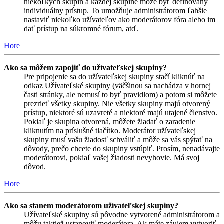
niekoľkých skupín a každej skupine môže byť definovaný
individuálny prístup. To umožňuje administrátorom ľahšie
nastaviť niekoľko užívateľov ako moderátorov fóra alebo im
dať prístup na súkromné fórum, atď.
Hore
Ako sa môžem zapojiť do užívateľskej skupiny?
Pre pripojenie sa do užívateľskej skupiny stačí kliknúť na
odkaz Užívateľské skupiny (väčšinou sa nachádza v hornej
časti stránky, ale nemusí to byť pravidlom) a potom si môžete
prezrieť všetky skupiny. Nie všetky skupiny majú otvorený
prístup, niektoré sú uzavreté a niektoré majú utajené členstvo.
Pokiaľ je skupina otvorená, môžete žiadať o zaradenie
kliknutím na príslušné tlačítko. Moderátor užívateľskej
skupiny musí vašu žiadosť schváliť a môže sa vás spýtať na
dôvody, prečo chcete do skupiny vstúpiť. Prosím, nenadávajte
moderátorovi, pokiaľ vašej žiadosti nevyhovie. Má svoj
dôvod.
Hore
Ako sa stanem moderátorom užívateľskej skupiny?
Užívateľské skupiny sú pôvodne vytvorené administrátorom a
môžu taktiež ustanoviť moderátora. Ak máte záujem vytvoriť