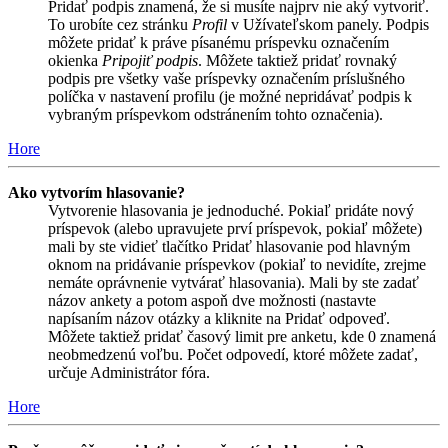
Pridať podpis znamená, že si musíte najprv nie aký vytvoriť.
To urobíte cez stránku
Profil
v Užívateľskom panely. Podpis
môžete pridať k práve písanému príspevku označením
okienka
Pripojiť podpis
. Môžete taktiež pridať rovnaký
podpis pre všetky vaše príspevky označením príslušného
políčka v nastavení profilu (je možné nepridávať podpis k
vybraným príspevkom odstránením tohto označenia).
Hore
Ako vytvorím hlasovanie?
Vytvorenie hlasovania je jednoduché. Pokiaľ pridáte nový
príspevok (alebo upravujete prví príspevok, pokiaľ môžete)
mali by ste vidieť tlačítko Pridať hlasovanie pod hlavným
oknom na pridávanie príspevkov (pokiaľ to nevidíte, zrejme
nemáte oprávnenie vytvárať hlasovania). Mali by ste zadať
názov ankety a potom aspoň dve možnosti (nastavte
napísaním názov otázky a kliknite na Pridať odpoveď.
Môžete taktiež pridať časový limit pre anketu, kde 0 znamená
neobmedzenú voľbu. Počet odpovedí, ktoré môžete zadať,
určuje Administrátor fóra.
Hore