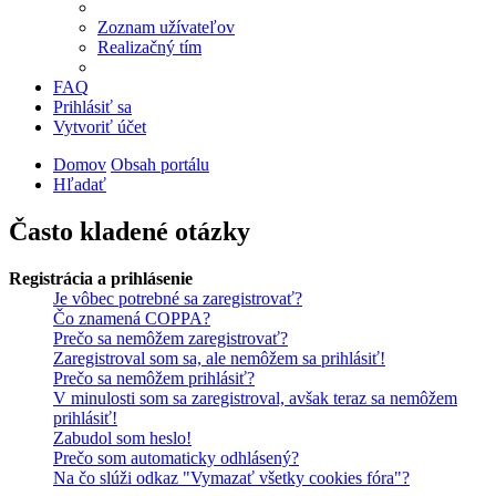
Zoznam užívateľov
Realizačný tím
FAQ
Prihlásiť sa
Vytvoriť účet
Domov
Obsah portálu
Hľadať
Často kladené otázky
Registrácia a prihlásenie
Je vôbec potrebné sa zaregistrovať?
Čo znamená COPPA?
Prečo sa nemôžem zaregistrovať?
Zaregistroval som sa, ale nemôžem sa prihlásiť!
Prečo sa nemôžem prihlásiť?
V minulosti som sa zaregistroval, avšak teraz sa nemôžem
prihlásiť!
Zabudol som heslo!
Prečo som automaticky odhlásený?
Na čo slúži odkaz "Vymazať všetky cookies fóra"?