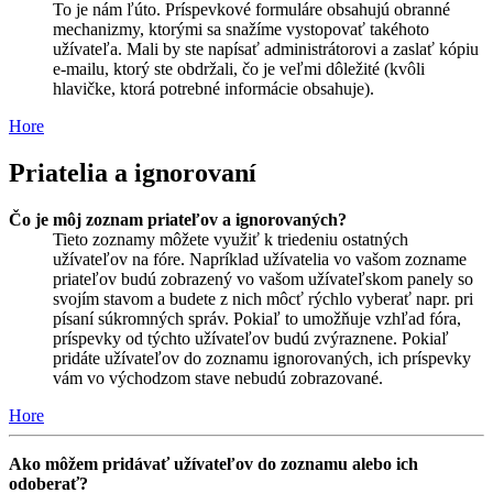
To je nám ľúto. Príspevkové formuláre obsahujú obranné
mechanizmy, ktorými sa snažíme vystopovať takéhoto
užívateľa. Mali by ste napísať administrátorovi a zaslať kópiu
e-mailu, ktorý ste obdržali, čo je veľmi dôležité (kvôli
hlavičke, ktorá potrebné informácie obsahuje).
Hore
Priatelia a ignorovaní
Čo je môj zoznam priateľov a ignorovaných?
Tieto zoznamy môžete využiť k triedeniu ostatných
užívateľov na fóre. Napríklad užívatelia vo vašom zozname
priateľov budú zobrazený vo vašom užívateľskom panely so
svojím stavom a budete z nich môcť rýchlo vyberať napr. pri
písaní súkromných správ. Pokiaľ to umožňuje vzhľad fóra,
príspevky od týchto užívateľov budú zvýraznene. Pokiaľ
pridáte užívateľov do zoznamu ignorovaných, ich príspevky
vám vo východzom stave nebudú zobrazované.
Hore
Ako môžem pridávať užívateľov do zoznamu alebo ich
odoberať?