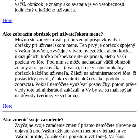
väčší, obrázok je známy ako avatar a je vo všeobecnosti
jedinečný u každého užívateľa.
Hore
Ako zobrazím obrázok pri užívateľskom mene?
Možno ste zaregistrovali pri prezeraní príspevkov dva
obrázky pri užívateľskom mene. Ten prvý je obrázok spojený
s Vašou úrovňou, zvyčajne v tvare hviezdičiek alebo kociek
ukazujúcich, koľko príspevkov ste už pridali, alebo Vašu
pozíciu vo fóre. Pod ním sa môže nachádzať väčší obrázok,
známy ako "postavička" (avatar), čo je vlastne unikátny
obrázok každého užívateľa. Záleží na administrátorovi fóra, či
postavičky povolí, či ako s nimi naloží (v akej podobe sa
zobrazia). Pokiaľ nemôžete využívať postavičky, potom práve
vtedy toto administrátori zakázali, a Vy by ste sa mali spýtať
na dôvody (veríme, že sa hodia).
Hore
Ako zmeniť svoje zaradenie?
Zvyčajne svoje zaradenie zmeniť priamo nemôžete (úrovne sa
objavujú pod Vašim užívateľským menom v témach a vo
Vašom profile, čo záleží na použitom vzhľade). Väčšina