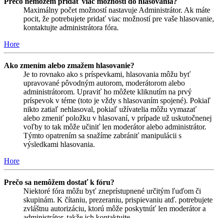
Prečo nemôžem pridať viac možností do hlasovania?
Maximálny počet možností nastavuje Administrátor. Ak máte
pocit, že potrebujete pridať viac možností pre vaše hlasovanie,
kontaktujte administrátora fóra.
Hore
Ako zmením alebo zmažem hlasovanie?
Je to rovnako ako s príspevkami, hlasovania môžu byť
upravované pôvodným autorom, moderátorom alebo
administrátorom. Upraviť ho môžete kliknutím na prvý
príspevok v téme (toto je vždy s hlasovaním spojené). Pokiaľ
nikto zatiaľ nehlasoval, pokiaľ užívatelia môžu vymazať
alebo zmeniť položku v hlasovaní, v prípade už uskutočnenej
voľby to tak môže učiniť len moderátor alebo administrátor.
Týmto opatrením sa snažíme zabrániť manipulácii s
výsledkami hlasovania.
Hore
Prečo sa nemôžem dostať k fóru?
Niektoré fóra môžu byť zneprístupnené určitým ľuďom či
skupinám. K čítaniu, prezeraniu, prispievaniu atď. potrebujete
zvláštnu autorizáciu, ktorú môže poskytnúť len moderátor a
administrátor, takže ich kontaktujte.