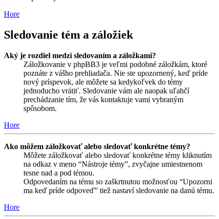
Hore
Sledovanie tém a záložiek
Aký je rozdiel medzi sledovaním a záložkami?
Záložkovanie v phpBB3 je veľmi podobné záložkám, ktoré
poznáte z vášho prehliadača. Nie ste upozornený, keď príde
nový príspevok, ale môžete sa kedykoľvek do témy
jednoducho vrátiť. Sledovanie vám ale naopak uľahčí
prechádzanie tím, že vás kontaktuje vami vybraným
spôsobom.
Hore
Ako môžem záložkovať alebo sledovať konkrétne témy?
Môžete záložkovať alebo sledovať konkrétne témy kliknutím
na odkaz v meno “Nástroje témy”, zvyčajne umiestnenom
tesne nad a pod témou.
Odpovedaním na tému so zaškrtnutou možnosťou “Upozorni
ma keď príde odpoveď” tiež nastaví sledovanie na danú tému.
Hore