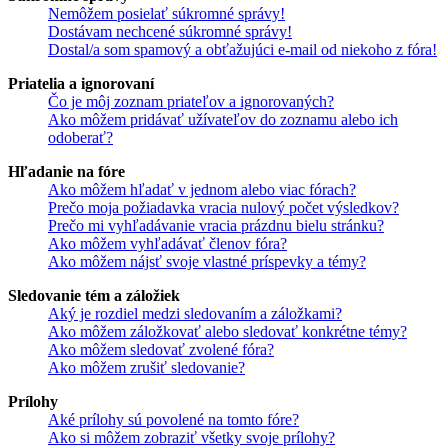
Nemôžem posielať súkromné správy!
Dostávam nechcené súkromné správy!
Dostal/a som spamový a obťažujúci e-mail od niekoho z fóra!
Priatelia a ignorovaní
Čo je môj zoznam priateľov a ignorovaných?
Ako môžem pridávať užívateľov do zoznamu alebo ich
odoberať?
Hľadanie na fóre
Ako môžem hľadať v jednom alebo viac fórach?
Prečo moja požiadavka vracia nulový počet výsledkov?
Prečo mi vyhľadávanie vracia prázdnu bielu stránku?
Ako môžem vyhľadávať členov fóra?
Ako môžem nájsť svoje vlastné príspevky a témy?
Sledovanie tém a záložiek
Aký je rozdiel medzi sledovaním a záložkami?
Ako môžem záložkovať alebo sledovať konkrétne témy?
Ako môžem sledovať zvolené fóra?
Ako môžem zrušiť sledovanie?
Prílohy
Aké prílohy sú povolené na tomto fóre?
Ako si môžem zobraziť všetky svoje prílohy?