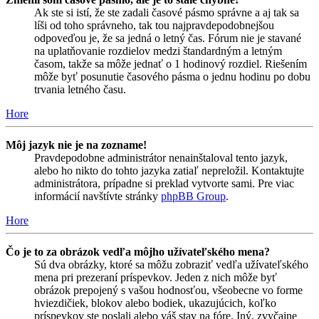
Ak ste si istí, že ste zadali časové pásmo správne a aj tak sa
líši od toho správneho, tak tou najpravdepodobnejšou
odpoveďou je, že sa jedná o letný čas. Fórum nie je stavané
na uplatňovanie rozdielov medzi štandardným a letným
časom, takže sa môže jednať o 1 hodinový rozdiel. Riešením
môže byť posunutie časového pásma o jednu hodinu po dobu
trvania letného času.
Hore
Môj jazyk nie je na zozname!
Pravdepodobne administrátor nenainštaloval tento jazyk,
alebo ho nikto do tohto jazyka zatiaľ nepreložil. Kontaktujte
administrátora, prípadne si preklad vytvorte sami. Pre viac
informácií navštívte stránky
phpBB Group
.
Hore
Čo je to za obrázok vedľa môjho užívateľského mena?
Sú dva obrázky, ktoré sa môžu zobraziť vedľa užívateľského
mena pri prezeraní príspevkov. Jeden z nich môže byť
obrázok prepojený s vašou hodnosťou, všeobecne vo forme
hviezdičiek, blokov alebo bodiek, ukazujúcich, koľko
príspevkov ste poslali alebo váš stav na fóre. Iný, zvyčajne