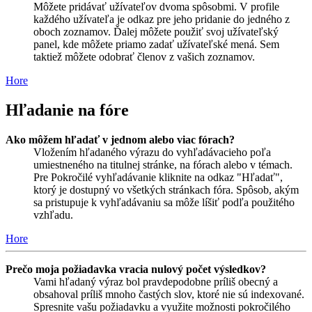
Môžete pridávať užívateľov dvoma spôsobmi. V profile
každého užívateľa je odkaz pre jeho pridanie do jedného z
oboch zoznamov. Ďalej môžete použiť svoj užívateľský
panel, kde môžete priamo zadať užívateľské mená. Sem
taktiež môžete odobrať členov z vašich zoznamov.
Hore
Hľadanie na fóre
Ako môžem hľadať v jednom alebo viac fórach?
Vložením hľadaného výrazu do vyhľadávacieho poľa
umiestneného na titulnej stránke, na fórach alebo v témach.
Pre Pokročilé vyhľadávanie kliknite na odkaz "Hľadať",
ktorý je dostupný vo všetkých stránkach fóra. Spôsob, akým
sa pristupuje k vyhľadávaniu sa môže líšiť podľa použitého
vzhľadu.
Hore
Prečo moja požiadavka vracia nulový počet výsledkov?
Vami hľadaný výraz bol pravdepodobne príliš obecný a
obsahoval príliš mnoho častých slov, ktoré nie sú indexované.
Spresnite vašu požiadavku a využite možnosti pokročilého