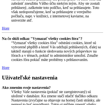
zabrániť zneužitiu Vášho účtu niekým iným. Aby ste zostali
prihlásený, zaškrtnite toto políčko, keď sa prihlasujete. Toto
však nedoporučujeme, keď sa prihlasujete z verejného
počítača, napr. v knižnici, z internetovej kaviarne, na
univerzite atď.
Hore
Na čo slúži odkaz "Vymazať všetky cookies fóra"?
“Vymazať všetky cookies fóra” odstráni cookies, ktoré sú
vytvorené phpBB a ktoré Vás udržujú prihlásených, ďalej sa
taktiež starajú o funkcie sledovania nových príspevkov na
fórach a v témach, pokiaľ to administrátor umožní. Zmažte
cookies fóra pokiaľ máte problémy s prihlasovaním.
Hore
Užívateľské nastavenia
Ako zmením svoje nastavenia?
Všetky Vaše nastavenia (pokiaľ ste zaregistrovaný) sú
uložené v databáze. Ku zmene stačí stlačiť tlačítko odkazu
Nastavenia (zvyčajne sa objavuje na hornej časti stránky, ale
nemusí to byť pravidlom). Takto si môžete zmeniť všetky