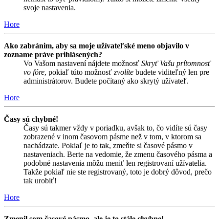
svoje nastavenia.
Hore
Ako zabránim, aby sa moje užívateľské meno objavilo v
zozname práve prihlásených?
Vo Vašom nastavení nájdete možnosť
Skryť Vašu prítomnosť
vo fóre
, pokiaľ túto možnosť
zvolíte
budete viditeľný len pre
administrátorov. Budete počítaný ako skrytý užívateľ.
Hore
Časy sú chybné!
Časy sú takmer vždy v poriadku, avšak to, čo vidíte sú časy
zobrazené v inom časovom pásme než v tom, v ktorom sa
nachádzate. Pokiaľ je to tak, zmeňte si časové pásmo v
nastaveniach. Berte na vedomie, že zmenu časového pásma a
podobné nastavenia môžu meniť len registrovaní užívatelia.
Takže pokiaľ nie ste registrovaný, toto je dobrý dôvod, prečo
tak urobiť!
Hore
Zmenil som časové pásmo, ale je to stále chybne!