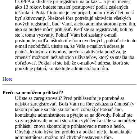
COPPA a klikli ste pri registrácii na odkaz ... a je mi menej
ako 13 rokov, budete musieť postupovať podľa zaslaných
inštrukcií. Pokiaľ toto nie je ten prípad, potom Váš účet musí
byť aktivovaný. Niektoré fóra potrebujú aktiváciu všetkých
nových registrácií, buď Vami, alebo administrátorom pred tim,
ako sa budete môcť prihlásiť. Keď ste sa registrovali, boli by
ste k tomu vyzvaný. Pokiaľ Vám bol zaslaný e-mail,
postupujte podľa inštrukcií v ňom uvedených, pokiaľ ste tento
e-mail neobdržali, uistite sa, že Vaša e-mailová adresa je
platná. Jedným z dôvodov, prečo sa aktivácia používa, je
zmenšiť možnosť nežiaducich užívateľov, ktorý sa snažia iba
obťažovať. Pokiaľ si ste istí, že e-mailová adresa, ktorú ste
použili je platná, kontaktujte administrátora fóra.
Hore
Prečo sa nemôžem prihlásiť?
Už ste sa zaregistrovali? Pred prihlásením je potrebné sa
najskôr zaregistrovať. Bola Vám na fóre zakázaná činnosť (v
takom prípade sa táto skutočnosť zobrazí)? Pokiaľ áno,
kontaktujte administrátora a pýtajte sa na dôvody. Pokiaľ ste
sa zaregistrovali, neboli ste z fóra vylúčení a stále sa nemôžete
prihlásiť, znova skontrolujte prihlasovacie meno a heslo.
Obyčajne toto býva ten problém a pokiaľ nie je, kontaktujte
administrátora, možno má chybné nastavenia fóra.