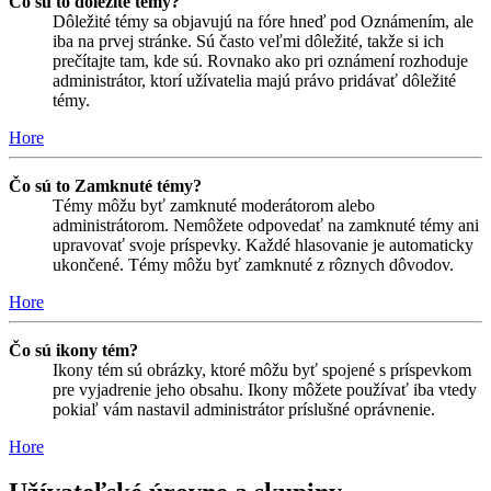
Čo sú to dôležité témy?
Dôležité témy sa objavujú na fóre hneď pod Oznámením, ale
iba na prvej stránke. Sú často veľmi dôležité, takže si ich
prečítajte tam, kde sú. Rovnako ako pri oznámení rozhoduje
administrátor, ktorí užívatelia majú právo pridávať dôležité
témy.
Hore
Čo sú to Zamknuté témy?
Témy môžu byť zamknuté moderátorom alebo
administrátorom. Nemôžete odpovedať na zamknuté témy ani
upravovať svoje príspevky. Každé hlasovanie je automaticky
ukončené. Témy môžu byť zamknuté z rôznych dôvodov.
Hore
Čo sú ikony tém?
Ikony tém sú obrázky, ktoré môžu byť spojené s príspevkom
pre vyjadrenie jeho obsahu. Ikony môžete používať iba vtedy
pokiaľ vám nastavil administrátor príslušné oprávnenie.
Hore