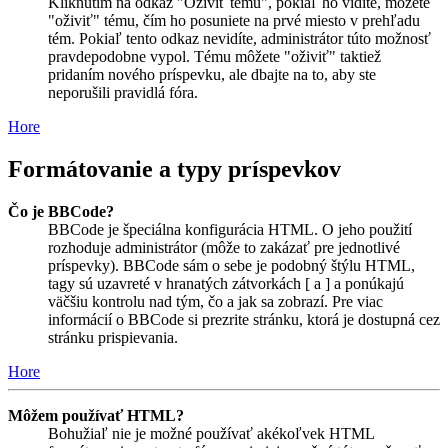
Kliknutím na odkaz "Oživiť tému", pokiaľ ho vidíte, môžete
"oživiť" tému, čím ho posuniete na prvé miesto v prehľadu
tém. Pokiaľ tento odkaz nevidíte, administrátor túto možnosť
pravdepodobne vypol. Tému môžete "oživiť" taktiež
pridaním nového príspevku, ale dbajte na to, aby ste
neporušili pravidlá fóra.
Hore
Formátovanie a typy príspevkov
Čo je BBCode?
BBCode je špeciálna konfigurácia HTML. O jeho použití
rozhoduje administrátor (môže to zakázať pre jednotlivé
príspevky). BBCode sám o sebe je podobný štýlu HTML,
tagy sú uzavreté v hranatých zátvorkách [ a ] a ponúkajú
väčšiu kontrolu nad tým, čo a jak sa zobrazí. Pre viac
informácií o BBCode si prezrite stránku, ktorá je dostupná cez
stránku prispievania.
Hore
Môžem používať HTML?
Bohužiaľ nie je možné používať akékoľvek HTML