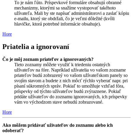
To je nám ľúto. Príspevkové formuláre obsahujú obranné
mechanizmy, ktorými sa snažíme vystopovať takéhoto
užívateľa. Mali by ste napísať administrátorovi a zaslať kópiu
e-mailu, ktorý ste obdržali, čo je veľmi dôležité (kvôli
hlavičke, ktorá potrebné informácie obsahuje).
Hore
Priatelia a ignorovaní
Čo je môj zoznam priateľov a ignorovaných?
Tieto zoznamy môžete využiť k triedeniu ostatných
užívateľov na fóre. Napríklad užívatelia vo vašom zozname
priateľov budú zobrazený vo vašom užívateľskom panely so
svojím stavom a budete z nich môcť rýchlo vyberať napr. pri
písaní súkromných správ. Pokiaľ to umožňuje vzhľad fóra,
príspevky od týchto užívateľov budú zvýraznene. Pokiaľ
pridáte užívateľov do zoznamu ignorovaných, ich príspevky
vám vo východzom stave nebudú zobrazované.
Hore
Ako môžem pridávať užívateľov do zoznamu alebo ich
odoberať?