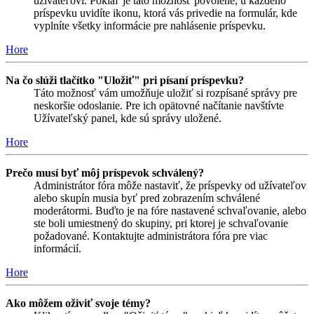
užívateľovi. Pokiaľ je táto možnosť povolené, u každého
príspevku uvidíte ikonu, ktorá vás privedie na formulár, kde
vyplníte všetky informácie pre nahlásenie príspevku.
Hore
Na čo slúži tlačítko "Uložiť" pri písaní príspevku?
Táto možnosť vám umožňuje uložiť si rozpísané správy pre
neskoršie odoslanie. Pre ich opätovné načítanie navštívte
Užívateľský panel, kde sú správy uložené.
Hore
Prečo musí byť môj príspevok schválený?
Administrátor fóra môže nastaviť, že príspevky od užívateľov
alebo skupín musia byť pred zobrazením schválené
moderátormi. Buďto je na fóre nastavené schvaľovanie, alebo
ste boli umiestnený do skupiny, pri ktorej je schvaľovanie
požadované. Kontaktujte administrátora fóra pre viac
informácií.
Hore
Ako môžem oživiť svoje témy?