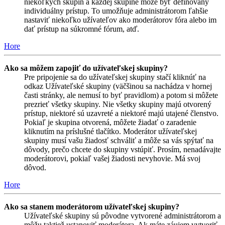
niekoľkých skupín a každej skupine môže byť definovaný
individuálny prístup. To umožňuje administrátorom ľahšie
nastaviť niekoľko užívateľov ako moderátorov fóra alebo im
dať prístup na súkromné fórum, atď.
Hore
Ako sa môžem zapojiť do užívateľskej skupiny?
Pre pripojenie sa do užívateľskej skupiny stačí kliknúť na
odkaz Užívateľské skupiny (väčšinou sa nachádza v hornej
časti stránky, ale nemusí to byť pravidlom) a potom si môžete
prezrieť všetky skupiny. Nie všetky skupiny majú otvorený
prístup, niektoré sú uzavreté a niektoré majú utajené členstvo.
Pokiaľ je skupina otvorená, môžete žiadať o zaradenie
kliknutím na príslušné tlačítko. Moderátor užívateľskej
skupiny musí vašu žiadosť schváliť a môže sa vás spýtať na
dôvody, prečo chcete do skupiny vstúpiť. Prosím, nenadávajte
moderátorovi, pokiaľ vašej žiadosti nevyhovie. Má svoj
dôvod.
Hore
Ako sa stanem moderátorom užívateľskej skupiny?
Užívateľské skupiny sú pôvodne vytvorené administrátorom a
môžu taktiež ustanoviť moderátora. Ak máte záujem vytvoriť