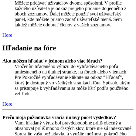
Môžete pridávať užívateľov dvoma spôsobmi. V profile
každého užívateľa je odkaz pre jeho pridanie do jedného z
oboch zoznamov. Ďalej môžete použiť svoj užívateľský
panel, kde môžete priamo zadať užívateľské mená. Sem
taktiež môžete odobrať členov z vašich zoznamov.
Hore
Hľadanie na fóre
Ako môžem hľadať v jednom alebo viac fórach?
Vložením hľadaného výrazu do vyhľadávacieho poľa
umiestneného na titulnej stránke, na fórach alebo v témach.
Pre Pokročilé vyhľadávanie kliknite na odkaz "Hľadať",
ktorý je dostupný vo všetkých stránkach fóra. Spôsob, akým
sa pristupuje k vyhľadávaniu sa môže líšiť podľa použitého
vzhľadu.
Hore
Prečo moja požiadavka vracia nulový počet výsledkov?
Vami hľadaný výraz bol pravdepodobne príliš obecný a
obsahoval príliš mnoho častých slov, ktoré nie sú indexované.
Spresnite vašu požiadavku a využite možnosti pokročilého