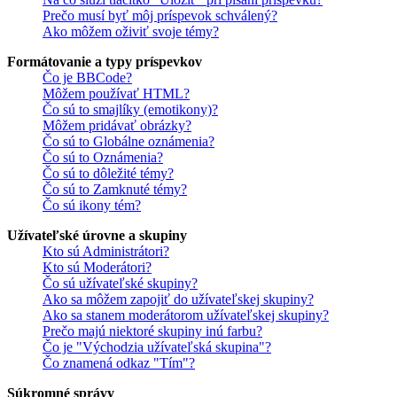
Prečo musí byť môj príspevok schválený?
Ako môžem oživiť svoje témy?
Formátovanie a typy príspevkov
Čo je BBCode?
Môžem používať HTML?
Čo sú to smajlíky (emotikony)?
Môžem pridávať obrázky?
Čo sú to Globálne oznámenia?
Čo sú to Oznámenia?
Čo sú to dôležité témy?
Čo sú to Zamknuté témy?
Čo sú ikony tém?
Užívateľské úrovne a skupiny
Kto sú Administrátori?
Kto sú Moderátori?
Čo sú užívateľské skupiny?
Ako sa môžem zapojiť do užívateľskej skupiny?
Ako sa stanem moderátorom užívateľskej skupiny?
Prečo majú niektoré skupiny inú farbu?
Čo je "Východzia užívateľská skupina"?
Čo znamená odkaz "Tím"?
Súkromné správy