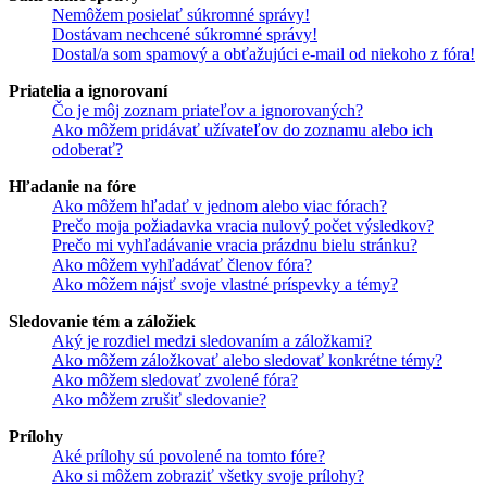
Nemôžem posielať súkromné správy!
Dostávam nechcené súkromné správy!
Dostal/a som spamový a obťažujúci e-mail od niekoho z fóra!
Priatelia a ignorovaní
Čo je môj zoznam priateľov a ignorovaných?
Ako môžem pridávať užívateľov do zoznamu alebo ich
odoberať?
Hľadanie na fóre
Ako môžem hľadať v jednom alebo viac fórach?
Prečo moja požiadavka vracia nulový počet výsledkov?
Prečo mi vyhľadávanie vracia prázdnu bielu stránku?
Ako môžem vyhľadávať členov fóra?
Ako môžem nájsť svoje vlastné príspevky a témy?
Sledovanie tém a záložiek
Aký je rozdiel medzi sledovaním a záložkami?
Ako môžem záložkovať alebo sledovať konkrétne témy?
Ako môžem sledovať zvolené fóra?
Ako môžem zrušiť sledovanie?
Prílohy
Aké prílohy sú povolené na tomto fóre?
Ako si môžem zobraziť všetky svoje prílohy?