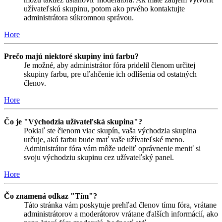
užívateľskú skupinu, potom ako prvého kontaktujte
administrátora súkromnou správou.
Hore
Prečo majú niektoré skupiny inú farbu?
Je možné, aby administrátor fóra pridelil členom určitej
skupiny farbu, pre uľahčenie ich odlíšenia od ostatných
členov.
Hore
Čo je "Východzia užívateľská skupina"?
Pokiaľ ste členom viac skupín, vaša východzia skupina
určuje, akú farbu bude mať vaše užívateľské meno.
Administrátor fóra vám môže udeliť oprávnenie meniť si
svoju východziu skupinu cez užívateľský panel.
Hore
Čo znamená odkaz "Tím"?
Táto stránka vám poskytuje prehľad členov tímu fóra, vrátane
administrátorov a moderátorov vrátane ďalších informácií, ako