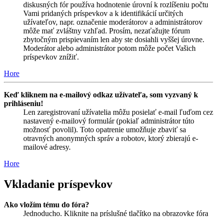
diskusných fór používa hodnotenie úrovní k rozlíšeniu počtu
Vami pridaných príspevkov a k identifikácií určitých
užívateľov, napr. označenie moderátorov a administrátorov
môže mať zvláštny vzhľad. Prosím, nezaťažujte fórum
zbytočným prispievaním len aby ste dosiahli vyššej úrovne.
Moderátor alebo administrátor potom môže počet Vašich
príspevkov znížiť.
Hore
Keď kliknem na e-mailový odkaz užívateľa, som vyzvaný k
prihláseniu!
Len zaregistrovaní užívatelia môžu posielať e-mail ľuďom cez
nastavený e-mailový formulár (pokiaľ administrátor túto
možnosť povolil). Toto opatrenie umožňuje zbaviť sa
otravných anonymných správ a robotov, ktorý zbierajú e-
mailové adresy.
Hore
Vkladanie príspevkov
Ako vložím tému do fóra?
Jednoducho. Kliknite na príslušné tlačítko na obrazovke fóra