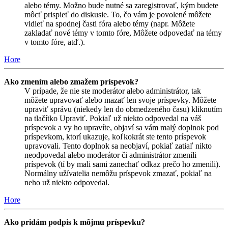
alebo témy. Možno bude nutné sa zaregistrovať, kým budete
môcť prispieť do diskusie. To, čo vám je povolené môžete
vidieť na spodnej časti fóra alebo témy (napr. Môžete
zakladať nové témy v tomto fóre, Môžete odpovedať na témy
v tomto fóre, atď.).
Hore
Ako zmením alebo zmažem príspevok?
V prípade, že nie ste moderátor alebo administrátor, tak
môžete upravovať alebo mazať len svoje príspevky. Môžete
upraviť správu (niekedy len do obmedzeného času) kliknutím
na tlačítko Upraviť. Pokiaľ už niekto odpovedal na váš
príspevok a vy ho upravíte, objaví sa vám malý doplnok pod
príspevkom, ktorí ukazuje, koľkokrát ste tento príspevok
upravovali. Tento doplnok sa neobjaví, pokiaľ zatiaľ nikto
neodpovedal alebo moderátor či administrátor zmenili
príspevok (tí by mali sami zanechať odkaz prečo ho zmenili).
Normálny užívatelia nemôžu príspevok zmazať, pokiaľ na
neho už niekto odpovedal.
Hore
Ako pridám podpis k môjmu príspevku?