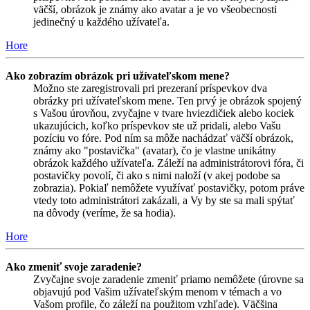
väčší, obrázok je známy ako avatar a je vo všeobecnosti
jedinečný u každého užívateľa.
Hore
Ako zobrazím obrázok pri užívateľskom mene?
Možno ste zaregistrovali pri prezeraní príspevkov dva
obrázky pri užívateľskom mene. Ten prvý je obrázok spojený
s Vašou úrovňou, zvyčajne v tvare hviezdičiek alebo kociek
ukazujúcich, koľko príspevkov ste už pridali, alebo Vašu
pozíciu vo fóre. Pod ním sa môže nachádzať väčší obrázok,
známy ako "postavička" (avatar), čo je vlastne unikátny
obrázok každého užívateľa. Záleží na administrátorovi fóra, či
postavičky povolí, či ako s nimi naloží (v akej podobe sa
zobrazia). Pokiaľ nemôžete využívať postavičky, potom práve
vtedy toto administrátori zakázali, a Vy by ste sa mali spýtať
na dôvody (veríme, že sa hodia).
Hore
Ako zmeniť svoje zaradenie?
Zvyčajne svoje zaradenie zmeniť priamo nemôžete (úrovne sa
objavujú pod Vašim užívateľským menom v témach a vo
Vašom profile, čo záleží na použitom vzhľade). Väčšina