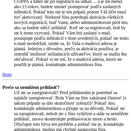
COPPA a klikli ste pri registrácii na odkaz ... a je mi menej
ako 13 rokov, budete musieť postupovať podľa zaslaných
inštrukcií. Pokiaľ toto nie je ten prípad, potom Váš účet musí
byť aktivovaný. Niektoré fóra potrebujú aktiváciu všetkých
nových registrácií, buď Vami, alebo administrátorom pred tim,
ako sa budete môcť prihlásiť. Keď ste sa registrovali, boli by
ste k tomu vyzvaný. Pokiaľ Vám bol zaslaný e-mail,
postupujte podľa inštrukcií v ňom uvedených, pokiaľ ste tento
e-mail neobdržali, uistite sa, že Vaša e-mailová adresa je
platná. Jedným z dôvodov, prečo sa aktivácia používa, je
zmenšiť možnosť nežiaducich užívateľov, ktorý sa snažia iba
obťažovať. Pokiaľ si ste istí, že e-mailová adresa, ktorú ste
použili je platná, kontaktujte administrátora fóra.
Hore
Prečo sa nemôžem prihlásiť?
Už ste sa zaregistrovali? Pred prihlásením je potrebné sa
najskôr zaregistrovať. Bola Vám na fóre zakázaná činnosť (v
takom prípade sa táto skutočnosť zobrazí)? Pokiaľ áno,
kontaktujte administrátora a pýtajte sa na dôvody. Pokiaľ ste
sa zaregistrovali, neboli ste z fóra vylúčení a stále sa nemôžete
prihlásiť, znova skontrolujte prihlasovacie meno a heslo.
Obyčajne toto býva ten problém a pokiaľ nie je, kontaktujte
administrátora, možno má chybné nastavenia fóra.