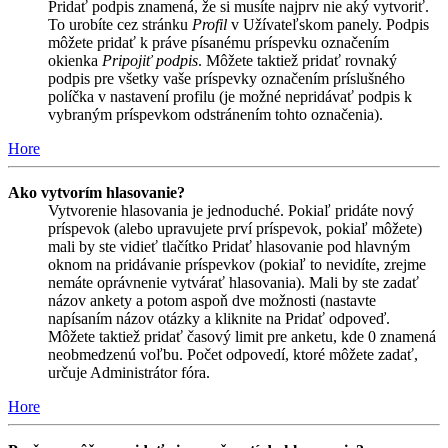
Pridať podpis znamená, že si musíte najprv nie aký vytvoriť.
To urobíte cez stránku
Profil
v Užívateľskom panely. Podpis
môžete pridať k práve písanému príspevku označením
okienka
Pripojiť podpis
. Môžete taktiež pridať rovnaký
podpis pre všetky vaše príspevky označením príslušného
políčka v nastavení profilu (je možné nepridávať podpis k
vybraným príspevkom odstránením tohto označenia).
Hore
Ako vytvorím hlasovanie?
Vytvorenie hlasovania je jednoduché. Pokiaľ pridáte nový
príspevok (alebo upravujete prví príspevok, pokiaľ môžete)
mali by ste vidieť tlačítko Pridať hlasovanie pod hlavným
oknom na pridávanie príspevkov (pokiaľ to nevidíte, zrejme
nemáte oprávnenie vytvárať hlasovania). Mali by ste zadať
názov ankety a potom aspoň dve možnosti (nastavte
napísaním názov otázky a kliknite na Pridať odpoveď.
Môžete taktiež pridať časový limit pre anketu, kde 0 znamená
neobmedzenú voľbu. Počet odpovedí, ktoré môžete zadať,
určuje Administrátor fóra.
Hore