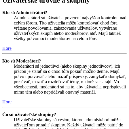
Užívateľské úrovne a skupiny
Kto sú Administrátori?
Administrátori sú užívatelia poverení najvyššou kontrolou nad
celým fórom. Títo užívatelia môžu kontrolovať chod fóra
vrátane povoľovania, zakazovania užívateľov, vytvárane
užívateľských skupín alebo moderátorov, atď. Majú taktiež
všetky právomoci moderátorov na celom fóre.
Hore
Kto sú Moderátori?
Moderátori sú jednotlivci (alebo skupiny jednotlivcov), ich
prácou je starať sa o chod fóra pokiaľ možno denne. Majú
právo upravovať alebo mazať príspevky, zamykať/odomykať,
presúvať, mazať a rozdeľovať témy, o ktoré sa starajú. Vo
všeobecnosti, moderátori sú na to, aby užívatelia neprispievali
mimo tém alebo nepridávali otravný materiál.
Hore
Čo sú užívateľské skupiny?
Užívateľské skupiny sú cestou, ktorou administrátori môžu
užívateľom priradiť skupiny. Každý užívateľ môže patriť do