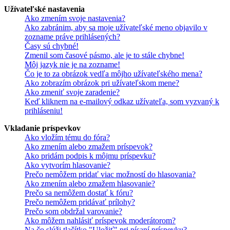
Užívateľské nastavenia
Ako zmením svoje nastavenia?
Ako zabránim, aby sa moje užívateľské meno objavilo v
zozname práve prihlásených?
Časy sú chybné!
Zmenil som časové pásmo, ale je to stále chybne!
Môj jazyk nie je na zozname!
Čo je to za obrázok vedľa môjho užívateľského mena?
Ako zobrazím obrázok pri užívateľskom mene?
Ako zmeniť svoje zaradenie?
Keď kliknem na e-mailový odkaz užívateľa, som vyzvaný k
prihláseniu!
Vkladanie príspevkov
Ako vložím tému do fóra?
Ako zmením alebo zmažem príspevok?
Ako pridám podpis k môjmu príspevku?
Ako vytvorím hlasovanie?
Prečo nemôžem pridať viac možností do hlasovania?
Ako zmením alebo zmažem hlasovanie?
Prečo sa nemôžem dostať k fóru?
Prečo nemôžem pridávať prílohy?
Prečo som obdržal varovanie?
Ako môžem nahlásiť príspevok moderátorom?
Na čo slúži tlačítko "Uložiť" pri písaní príspevku?