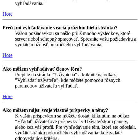
vyhľadávania.
Hore
Prečo mi vyhľadávanie vracia prázdnu bielu stránku?
Vašou požiadavkou sa našlo príliš mnoho výsledkov, ktoré
server nebol schopný spracovať. Spresnite vašu požiadavku a
využite možnosť pokročilého vyhľadávania.
Hore
Ako môžem vyhľadávať členov fóra?
Prejdite na stránku "Užívatelia" a kliknite na odkaz
"Vyhľadať užívateľa", kde môžete pomocou rôznych
parametrov užívateľa vyhľadať.
Hore
Ako môžem nájsť svoje vlastné príspevky a témy?
K vaším príspevkom sa môžete dostať kliknutím na odkaz
"Hľadať užívateľove príspevky" v Užívateľskom panely,
alebo cez váš profil. Pre vyhľadávanie tém, ktoré ste odoslali,
využite stránku pokročilého vyhľadávania, kde zadáte
odpovedajúce kritéria.