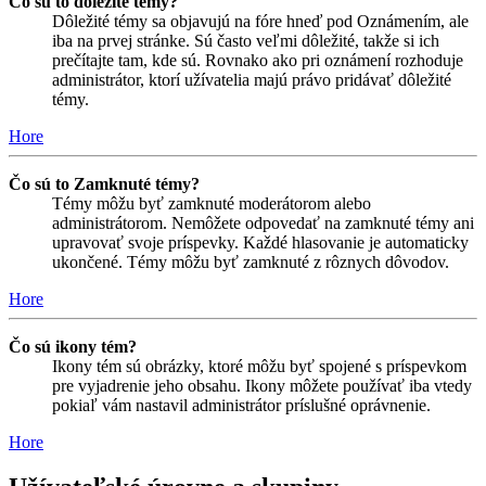
Čo sú to dôležité témy?
Dôležité témy sa objavujú na fóre hneď pod Oznámením, ale
iba na prvej stránke. Sú často veľmi dôležité, takže si ich
prečítajte tam, kde sú. Rovnako ako pri oznámení rozhoduje
administrátor, ktorí užívatelia majú právo pridávať dôležité
témy.
Hore
Čo sú to Zamknuté témy?
Témy môžu byť zamknuté moderátorom alebo
administrátorom. Nemôžete odpovedať na zamknuté témy ani
upravovať svoje príspevky. Každé hlasovanie je automaticky
ukončené. Témy môžu byť zamknuté z rôznych dôvodov.
Hore
Čo sú ikony tém?
Ikony tém sú obrázky, ktoré môžu byť spojené s príspevkom
pre vyjadrenie jeho obsahu. Ikony môžete používať iba vtedy
pokiaľ vám nastavil administrátor príslušné oprávnenie.
Hore