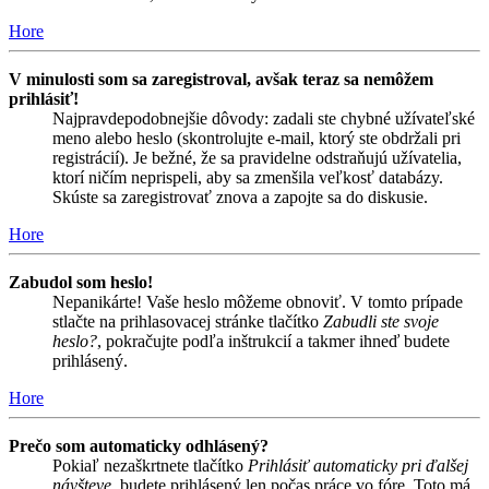
Hore
V minulosti som sa zaregistroval, avšak teraz sa nemôžem
prihlásiť!
Najpravdepodobnejšie dôvody: zadali ste chybné užívateľské
meno alebo heslo (skontrolujte e-mail, ktorý ste obdržali pri
registrácií). Je bežné, že sa pravidelne odstraňujú užívatelia,
ktorí ničím neprispeli, aby sa zmenšila veľkosť databázy.
Skúste sa zaregistrovať znova a zapojte sa do diskusie.
Hore
Zabudol som heslo!
Nepanikárte! Vaše heslo môžeme obnoviť. V tomto prípade
stlačte na prihlasovacej stránke tlačítko
Zabudli ste svoje
heslo?
, pokračujte podľa inštrukcií a takmer ihneď budete
prihlásený.
Hore
Prečo som automaticky odhlásený?
Pokiaľ nezaškrtnete tlačítko
Prihlásiť automaticky pri ďalšej
návšteve
, budete prihlásený len počas práce vo fóre. Toto má