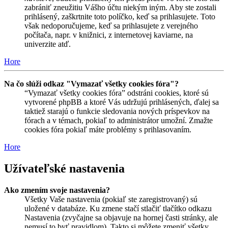
zabrániť zneužitiu Vášho účtu niekým iným. Aby ste zostali
prihlásený, zaškrtnite toto políčko, keď sa prihlasujete. Toto
však nedoporučujeme, keď sa prihlasujete z verejného
počítača, napr. v knižnici, z internetovej kaviarne, na
univerzite atď.
Hore
Na čo slúži odkaz "Vymazať všetky cookies fóra"?
“Vymazať všetky cookies fóra” odstráni cookies, ktoré sú
vytvorené phpBB a ktoré Vás udržujú prihlásených, ďalej sa
taktiež starajú o funkcie sledovania nových príspevkov na
fórach a v témach, pokiaľ to administrátor umožní. Zmažte
cookies fóra pokiaľ máte problémy s prihlasovaním.
Hore
Užívateľské nastavenia
Ako zmením svoje nastavenia?
Všetky Vaše nastavenia (pokiaľ ste zaregistrovaný) sú
uložené v databáze. Ku zmene stačí stlačiť tlačítko odkazu
Nastavenia (zvyčajne sa objavuje na hornej časti stránky, ale
nemusí to byť pravidlom). Takto si môžete zmeniť všetky