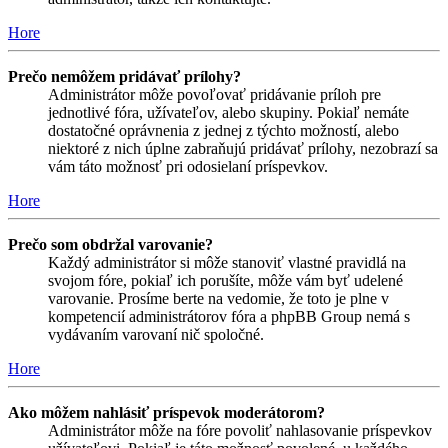
Hore
Prečo nemôžem pridávať prílohy?
Administrátor môže povoľovať pridávanie príloh pre
jednotlivé fóra, užívateľov, alebo skupiny. Pokiaľ nemáte
dostatočné oprávnenia z jednej z týchto možností, alebo
niektoré z nich úplne zabraňujú pridávať prílohy, nezobrazí sa
vám táto možnosť pri odosielaní príspevkov.
Hore
Prečo som obdržal varovanie?
Každý administrátor si môže stanoviť vlastné pravidlá na
svojom fóre, pokiaľ ich porušíte, môže vám byť udelené
varovanie. Prosíme berte na vedomie, že toto je plne v
kompetencií administrátorov fóra a phpBB Group nemá s
vydávaním varovaní nič spoločné.
Hore
Ako môžem nahlásiť príspevok moderátorom?
Administrátor môže na fóre povoliť nahlasovanie príspevkov