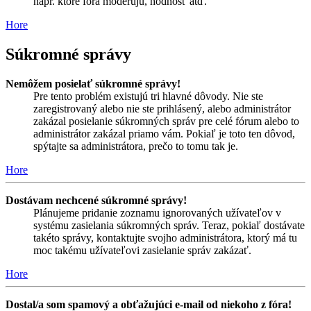
napr. ktoré fóra moderujú, hodnosť atď.
Hore
Súkromné správy
Nemôžem posielať súkromné správy!
Pre tento problém existujú tri hlavné dôvody. Nie ste
zaregistrovaný alebo nie ste prihlásený, alebo administrátor
zakázal posielanie súkromných správ pre celé fórum alebo to
administrátor zakázal priamo vám. Pokiaľ je toto ten dôvod,
spýtajte sa administrátora, prečo to tomu tak je.
Hore
Dostávam nechcené súkromné správy!
Plánujeme pridanie zoznamu ignorovaných užívateľov v
systému zasielania súkromných správ. Teraz, pokiaľ dostávate
takéto správy, kontaktujte svojho administrátora, ktorý má tu
moc takému užívateľovi zasielanie správ zakázať.
Hore
Dostal/a som spamový a obťažujúci e-mail od niekoho z fóra!