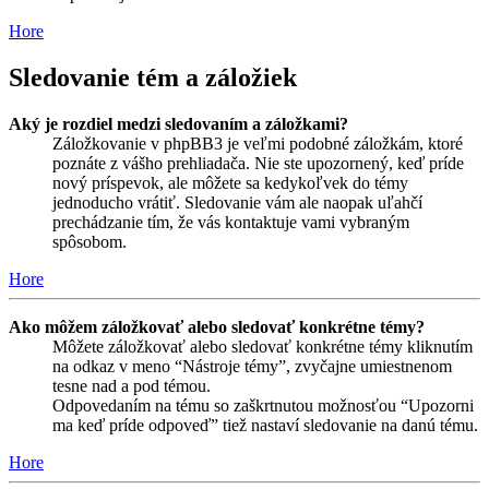
Hore
Sledovanie tém a záložiek
Aký je rozdiel medzi sledovaním a záložkami?
Záložkovanie v phpBB3 je veľmi podobné záložkám, ktoré
poznáte z vášho prehliadača. Nie ste upozornený, keď príde
nový príspevok, ale môžete sa kedykoľvek do témy
jednoducho vrátiť. Sledovanie vám ale naopak uľahčí
prechádzanie tím, že vás kontaktuje vami vybraným
spôsobom.
Hore
Ako môžem záložkovať alebo sledovať konkrétne témy?
Môžete záložkovať alebo sledovať konkrétne témy kliknutím
na odkaz v meno “Nástroje témy”, zvyčajne umiestnenom
tesne nad a pod témou.
Odpovedaním na tému so zaškrtnutou možnosťou “Upozorni
ma keď príde odpoveď” tiež nastaví sledovanie na danú tému.
Hore