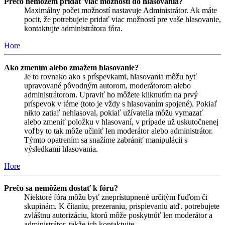
Prečo nemôžem pridať viac možností do hlasovania?
Maximálny počet možností nastavuje Administrátor. Ak máte
pocit, že potrebujete pridať viac možností pre vaše hlasovanie,
kontaktujte administrátora fóra.
Hore
Ako zmením alebo zmažem hlasovanie?
Je to rovnako ako s príspevkami, hlasovania môžu byť
upravované pôvodným autorom, moderátorom alebo
administrátorom. Upraviť ho môžete kliknutím na prvý
príspevok v téme (toto je vždy s hlasovaním spojené). Pokiaľ
nikto zatiaľ nehlasoval, pokiaľ užívatelia môžu vymazať
alebo zmeniť položku v hlasovaní, v prípade už uskutočnenej
voľby to tak môže učiniť len moderátor alebo administrátor.
Týmto opatrením sa snažíme zabrániť manipulácii s
výsledkami hlasovania.
Hore
Prečo sa nemôžem dostať k fóru?
Niektoré fóra môžu byť zneprístupnené určitým ľuďom či
skupinám. K čítaniu, prezeraniu, prispievaniu atď. potrebujete
zvláštnu autorizáciu, ktorú môže poskytnúť len moderátor a
administrátor, takže ich kontaktujte.