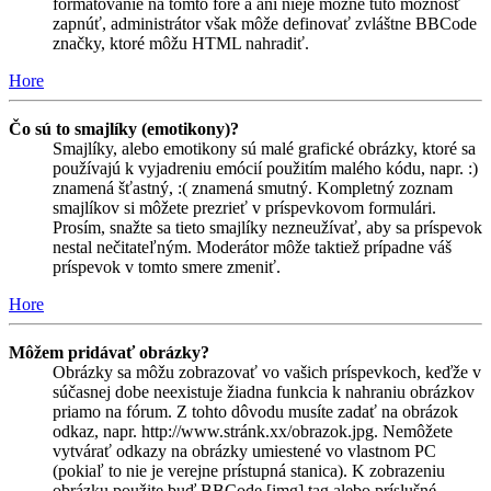
formátovanie na tomto fóre a ani nieje možné túto možnosť
zapnúť, administrátor však môže definovať zvláštne BBCode
značky, ktoré môžu HTML nahradiť.
Hore
Čo sú to smajlíky (emotikony)?
Smajlíky, alebo emotikony sú malé grafické obrázky, ktoré sa
používajú k vyjadreniu emócií použitím malého kódu, napr. :)
znamená šťastný, :( znamená smutný. Kompletný zoznam
smajlíkov si môžete prezrieť v príspevkovom formulári.
Prosím, snažte sa tieto smajlíky nezneužívať, aby sa príspevok
nestal nečitateľným. Moderátor môže taktiež prípadne váš
príspevok v tomto smere zmeniť.
Hore
Môžem pridávať obrázky?
Obrázky sa môžu zobrazovať vo vašich príspevkoch, keďže v
súčasnej dobe neexistuje žiadna funkcia k nahraniu obrázkov
priamo na fórum. Z tohto dôvodu musíte zadať na obrázok
odkaz, napr. http://www.stránk.xx/obrazok.jpg. Nemôžete
vytvárať odkazy na obrázky umiestené vo vlastnom PC
(pokiaľ to nie je verejne prístupná stanica). K zobrazeniu
obrázku použite buď BBCode [img] tag alebo príslušné