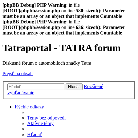
[phpBB Debug] PHP Warning
: in file
[ROOT]/phpbb/session.php
on line
580
:
sizeof(): Parameter
must be an array or an object that implements Countable
[phpBB Debug] PHP Warning
: in file
[ROOT]/phpbb/session.php
on line
636
:
sizeof(): Parameter
must be an array or an object that implements Countable
Tatraportal - TATRA forum
Diskusné fórum o automobiloch značky Tatra
Prejsť na obsah
Rozšírené
Hľadať
vyhľadávanie
Rýchle odkazy
Temy bez odpovedí
Aktívne témy
Hľadať