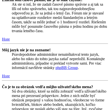
Ak ste si istí, že ste zadali časové pásmo správne a aj tak sa
líši od toho správneho, tak tou najpravdepodobnejšou
odpoveďou je, že sa jedná o letný čas. Fórum nie je stavané
na uplatňovanie rozdielov medzi štandardným a letným
časom, takže sa môže jednať o 1 hodinový rozdiel. Riešením
môže byť posunutie časového pásma o jednu hodinu po dobu
trvania letného času.
Hore
Môj jazyk nie je na zozname!
Pravdepodobne administrátor nenainštaloval tento jazyk,
alebo ho nikto do tohto jazyka zatiaľ nepreložil. Kontaktujte
administrátora, prípadne si preklad vytvorte sami. Pre viac
informácií navštívte stránky
phpBB Group
.
Hore
Čo je to za obrázok vedľa môjho užívateľského mena?
Sú dva obrázky, ktoré sa môžu zobraziť vedľa užívateľského
mena pri prezeraní príspevkov. Jeden z nich môže byť
obrázok prepojený s vašou hodnosťou, všeobecne vo forme
hviezdičiek, blokov alebo bodiek, ukazujúcich, koľko
príspevkov ste poslali alebo váš stav na fóre. Iný, zvyčajne