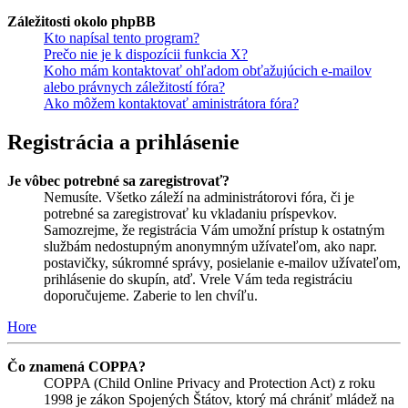
Záležitosti okolo phpBB
Kto napísal tento program?
Prečo nie je k dispozícii funkcia X?
Koho mám kontaktovať ohľadom obťažujúcich e-mailov
alebo právnych záležitostí fóra?
Ako môžem kontaktovať aministrátora fóra?
Registrácia a prihlásenie
Je vôbec potrebné sa zaregistrovať?
Nemusíte. Všetko záleží na administrátorovi fóra, či je
potrebné sa zaregistrovať ku vkladaniu príspevkov.
Samozrejme, že registrácia Vám umožní prístup k ostatným
službám nedostupným anonymným užívateľom, ako napr.
postavičky, súkromné správy, posielanie e-mailov užívateľom,
prihlásenie do skupín, atď. Vrele Vám teda registráciu
doporučujeme. Zaberie to len chvíľu.
Hore
Čo znamená COPPA?
COPPA (Child Online Privacy and Protection Act) z roku
1998 je zákon Spojených Štátov, ktorý má chrániť mládež na