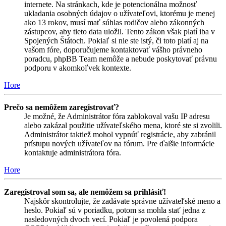
internete. Na stránkach, kde je potencionálna možnosť
ukladania osobných údajov o užívateľovi, ktorému je menej
ako 13 rokov, musí mať súhlas rodičov alebo zákonných
zástupcov, aby tieto data uložil. Tento zákon však platí iba v
Spojených Štátoch. Pokiaľ si nie ste istý, či toto platí aj na
vašom fóre, doporučujeme kontaktovať vášho právneho
poradcu, phpBB Team nemôže a nebude poskytovať právnu
podporu v akomkoľvek kontexte.
Hore
Prečo sa nemôžem zaregistrovať?
Je možné, že Administrátor fóra zablokoval vašu IP adresu
alebo zakázal použitie užívateľského mena, ktoré ste si zvolili.
Administrátor taktiež mohol vypnúť registrácie, aby zabránil
prístupu nových užívateľov na fórum. Pre ďalšie informácie
kontaktuje administrátora fóra.
Hore
Zaregistroval som sa, ale nemôžem sa prihlásiť!
Najskôr skontrolujte, že zadávate správne užívateľské meno a
heslo. Pokiaľ sú v poriadku, potom sa mohla stať jedna z
nasledovných dvoch vecí. Pokiaľ je povolená podpora