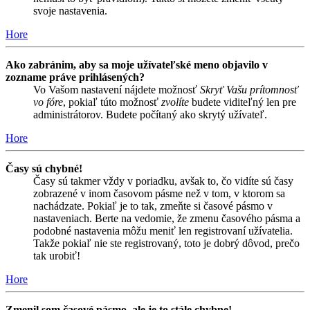
svoje nastavenia.
Hore
Ako zabránim, aby sa moje užívateľské meno objavilo v
zozname práve prihlásených?
Vo Vašom nastavení nájdete možnosť
Skryť Vašu prítomnosť
vo fóre
, pokiaľ túto možnosť
zvolíte
budete viditeľný len pre
administrátorov. Budete počítaný ako skrytý užívateľ.
Hore
Časy sú chybné!
Časy sú takmer vždy v poriadku, avšak to, čo vidíte sú časy
zobrazené v inom časovom pásme než v tom, v ktorom sa
nachádzate. Pokiaľ je to tak, zmeňte si časové pásmo v
nastaveniach. Berte na vedomie, že zmenu časového pásma a
podobné nastavenia môžu meniť len registrovaní užívatelia.
Takže pokiaľ nie ste registrovaný, toto je dobrý dôvod, prečo
tak urobiť!
Hore
Zmenil som časové pásmo, ale je to stále chybne!