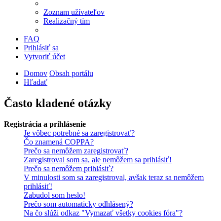
Zoznam užívateľov
Realizačný tím
FAQ
Prihlásiť sa
Vytvoriť účet
Domov
Obsah portálu
Hľadať
Často kladené otázky
Registrácia a prihlásenie
Je vôbec potrebné sa zaregistrovať?
Čo znamená COPPA?
Prečo sa nemôžem zaregistrovať?
Zaregistroval som sa, ale nemôžem sa prihlásiť!
Prečo sa nemôžem prihlásiť?
V minulosti som sa zaregistroval, avšak teraz sa nemôžem
prihlásiť!
Zabudol som heslo!
Prečo som automaticky odhlásený?
Na čo slúži odkaz "Vymazať všetky cookies fóra"?