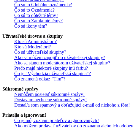
Čo sú to Globálne oznámenia?
Čo sú to Oznámenia?
Čo sú to dôležité témy?
Čo sú to Zamknuté témy?
Čo sú ikony tém?
Užívateľské úrovne a skupiny
Kto sú Administrátori?
Kto sú Moderátori?
Čo sú užívateľské skupiny?
Ako sa môžem zapojiť do užívateľskej skupiny?
Ako sa stanem moderátorom užívateľskej skupiny?
Prečo majú niektoré skupiny inú farbu?
Čo je "Východzia užívateľská skupina"?
Čo znamená odkaz "Tím"?
Súkromné správy
Nemôžem posielať súkromné správy!
Dostávam nechcené súkromné správy!
Dostal/a som spamový a obťažujúci e-mail od niekoho z fóra!
Priatelia a ignorovaní
Čo je môj zoznam priateľov a ignorovaných?
Ako môžem pridávať užívateľov do zoznamu alebo ich odober