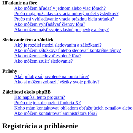
Hľadanie na fóre
Ako môžem hľadať v jednom alebo viac fórach?
Prečo moja požiadavka vracia nulový počet výsledkov?
Prečo mi vyhľadávanie vracia prázdnu bielu stránku?
Ako môžem vyhľadávať členov fóra?
Ako môžem nájsť svoje vlastné príspevky a témy?
Sledovanie tém a záložiek
Aký je rozdiel medzi sledovaním a záložkami?
Ako môžem záložkovať alebo sledovať konkrétne témy?
Ako môžem sledovať zvolené fóra?
Ako môžem zrušiť sledovanie?
Prílohy
Aké prílohy sú povolené na tomto fóre?
Ako si môžem zobraziť všetky svoje prílohy?
Záležitosti okolo phpBB
Kto napísal tento program?
Prečo nie je k dispozícii funkcia X?
Koho mám kontaktovať ohľadom obťažujúcich e-mailov alebo p
Ako môžem kontaktovať aministrátora fóra?
Registrácia a prihlásenie