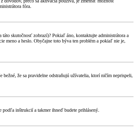
ým z dôvodov, prečo sa aktivácia používa, je zmenšiť možnosť
ministrátora fóra.
 táto skutočnosť zobrazí)? Pokiaľ áno, kontaktujte administrátora a
vacie meno a heslo. Obyčajne toto býva ten problém a pokiaľ nie je,
 bežné, že sa pravidelne odstraňujú užívatelia, ktorí ničím neprispeli,
te podľa inštrukcií a takmer ihneď budete prihlásený.