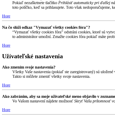
Pokiaľ nezaškrtnete tlačítko
Prihlásiť automaticky pri ďalšej n
toto políčko, keď sa prihlasujete. Toto však nedoporučujeme, keď
Hore
Na čo slúži odkaz "Vymazať všetky cookies fóra"?
“Vymazať všetky cookies fóra” odstráni cookies, ktoré sú vytvo
to administrátor umožní. Zmažte cookies fóra pokiaľ máte prob
Hore
Užívateľské nastavenia
Ako zmením svoje nastavenia?
Všetky Vaše nastavenia (pokiaľ ste zaregistrovaný) sú uložené v
Takto si môžete zmeniť všetky svoje nastavenia.
Hore
Ako zabránim, aby sa moje užívateľské meno objavilo v zozname
Vo Vašom nastavení nájdete možnosť
Skryť Vašu prítomnosť vo
Hore