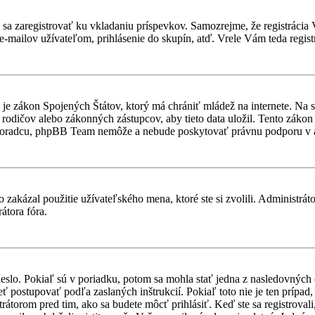
ebné sa zaregistrovať ku vkladaniu príspevkov. Samozrejme, že regist
e-mailov užívateľom, prihlásenie do skupín, atď. Vrele Vám teda regist
je zákon Spojených Štátov, ktorý má chrániť mládež na internete. Na 
dičov alebo zákonných zástupcov, aby tieto data uložil. Tento zákon vša
 poradcu, phpBB Team nemôže a nebude poskytovať právnu podporu v
 zakázal použitie užívateľského mena, ktoré ste si zvolili. Administrát
átora fóra.
heslo. Pokiaľ sú v poriadku, potom sa mohla stať jedna z nasledovných
ieť postupovať podľa zaslaných inštrukcií. Pokiaľ toto nie je ten prípa
trátorom pred tim, ako sa budete môcť prihlásiť. Keď ste sa registroval