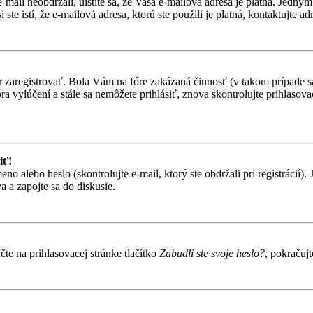
-mail neobdržali, uistite sa, že Vaša e-mailová adresa je platná. Jedn
te istí, že e-mailová adresa, ktorú ste použili je platná, kontaktujte ad
ôr zaregistrovať. Bola Vám na fóre zakázaná činnosť (v takom prípade sa
 fóra vylúčení a stále sa nemôžete prihlásiť, znova skontrolujte prihlaso
iť!
alebo heslo (skontrolujte e-mail, ktorý ste obdržali pri registrácií). Je
 a zapojte sa do diskusie.
te na prihlasovacej stránke tlačítko
Zabudli ste svoje heslo?
, pokračuj