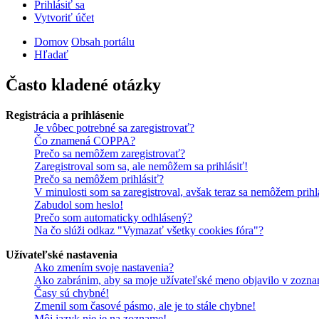
Prihlásiť sa
Vytvoriť účet
Domov
Obsah portálu
Hľadať
Často kladené otázky
Registrácia a prihlásenie
Je vôbec potrebné sa zaregistrovať?
Čo znamená COPPA?
Prečo sa nemôžem zaregistrovať?
Zaregistroval som sa, ale nemôžem sa prihlásiť!
Prečo sa nemôžem prihlásiť?
V minulosti som sa zaregistroval, avšak teraz sa nemôžem prihl
Zabudol som heslo!
Prečo som automaticky odhlásený?
Na čo slúži odkaz "Vymazať všetky cookies fóra"?
Užívateľské nastavenia
Ako zmením svoje nastavenia?
Ako zabránim, aby sa moje užívateľské meno objavilo v zozna
Časy sú chybné!
Zmenil som časové pásmo, ale je to stále chybne!
Môj jazyk nie je na zozname!