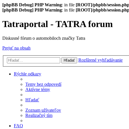
[phpBB Debug] PHP Warning
: in file
[ROOT]/phpbb/session.ph
[phpBB Debug] PHP Warning
: in file
[ROOT]/phpbb/session.ph
Tatraportal - TATRA forum
Diskusné fórum o automobiloch značky Tatra
Prejsť na obsah
Rozšírené vyhľadávanie
Hľadať
Rýchle odkazy
Temy bez odpovedí
Aktívne témy
Hľadať
Zoznam užívateľov
Realizačný tím
FAQ