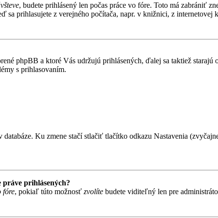
ávšteve
, budete prihlásený len počas práce vo fóre. Toto má zabrániť zn
 sa prihlasujete z verejného počítača, napr. v knižnici, z internetovej k
rené phpBB a ktoré Vás udržujú prihlásených, ďalej sa taktiež starajú
lémy s prihlasovaním.
 databáze. Ku zmene stačí stlačiť tlačítko odkazu Nastavenia (zvyčajne 
 práve prihlásených?
 fóre
, pokiaľ túto možnosť
zvolíte
budete viditeľný len pre administráto