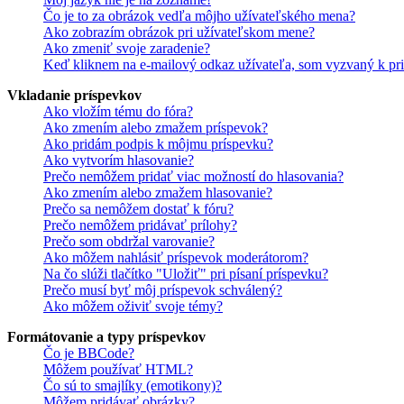
Čo je to za obrázok vedľa môjho užívateľského mena?
Ako zobrazím obrázok pri užívateľskom mene?
Ako zmeniť svoje zaradenie?
Keď kliknem na e-mailový odkaz užívateľa, som vyzvaný k pri
Vkladanie príspevkov
Ako vložím tému do fóra?
Ako zmením alebo zmažem príspevok?
Ako pridám podpis k môjmu príspevku?
Ako vytvorím hlasovanie?
Prečo nemôžem pridať viac možností do hlasovania?
Ako zmením alebo zmažem hlasovanie?
Prečo sa nemôžem dostať k fóru?
Prečo nemôžem pridávať prílohy?
Prečo som obdržal varovanie?
Ako môžem nahlásiť príspevok moderátorom?
Na čo slúži tlačítko "Uložiť" pri písaní príspevku?
Prečo musí byť môj príspevok schválený?
Ako môžem oživiť svoje témy?
Formátovanie a typy príspevkov
Čo je BBCode?
Môžem používať HTML?
Čo sú to smajlíky (emotikony)?
Môžem pridávať obrázky?