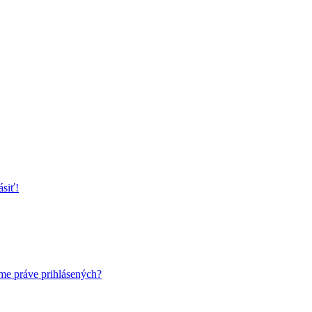
ásiť!
me práve prihlásených?