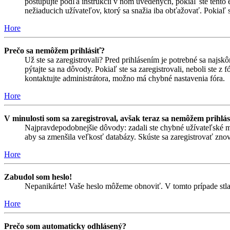
postupujte podľa inštrukcií v ňom uvedených, pokiaľ ste tento e
nežiaducich užívateľov, ktorý sa snažia iba obťažovať. Pokiaľ si s
Hore
Prečo sa nemôžem prihlásiť?
Už ste sa zaregistrovali? Pred prihlásením je potrebné sa najsk
pýtajte sa na dôvody. Pokiaľ ste sa zaregistrovali, neboli ste z
kontaktujte administrátora, možno má chybné nastavenia fóra.
Hore
V minulosti som sa zaregistroval, avšak teraz sa nemôžem prihlás
Najpravdepodobnejšie dôvody: zadali ste chybné užívateľské meno 
aby sa zmenšila veľkosť databázy. Skúste sa zaregistrovať znova
Hore
Zabudol som heslo!
Nepanikárte! Vaše heslo môžeme obnoviť. V tomto prípade stlač
Hore
Prečo som automaticky odhlásený?