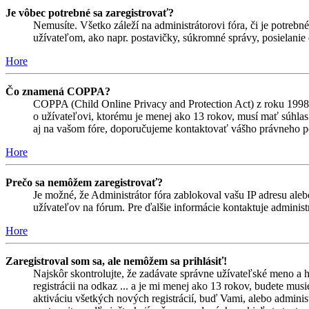
Je vôbec potrebné sa zaregistrovať?
Nemusíte. Všetko záleží na administrátorovi fóra, či je potr
užívateľom, ako napr. postavičky, súkromné správy, posielanie 
Hore
Čo znamená COPPA?
COPPA (Child Online Privacy and Protection Act) z roku 1998 
o užívateľovi, ktorému je menej ako 13 rokov, musí mať súhlas ro
aj na vašom fóre, doporučujeme kontaktovať vášho právneho
Hore
Prečo sa nemôžem zaregistrovať?
Je možné, že Administrátor fóra zablokoval vašu IP adresu alebo
užívateľov na fórum. Pre ďalšie informácie kontaktuje administr
Hore
Zaregistroval som sa, ale nemôžem sa prihlásiť!
Najskôr skontrolujte, že zadávate správne užívateľské meno a 
registrácii na odkaz ... a je mi menej ako 13 rokov, budete mus
aktiváciu všetkých nových registrácií, buď Vami, alebo adminis