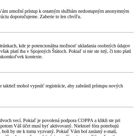
rácia Vám umožní prístup k ostatným službám nedostupným anonymným
ráciu doporučujeme. Zaberie to len chvíľu.
stránkach, kde je potencionálna možnosť ukladania osobných údajov
k platí iba v Spojených Štátoch. Pokiaľ si nie ste istý, či toto platí
 akomkoľvek kontexte.
or taktiež mohol vypnúť registrácie, aby zabránil prístupu nových
 dvoch vecí. Pokiaľ je povolená podpora COPPA a klikli ste pri
d, potom Váš účet musí byť aktivovaný. Niektoré fóra potrebujú
i, boli by ste k tomu vyzvaný. Pokiaľ Vám bol zaslaný e-mail,