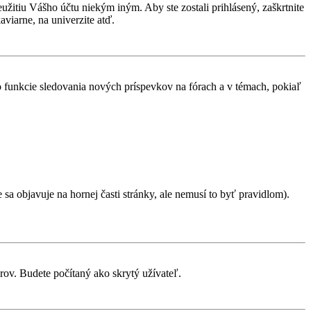
eužitiu Vášho účtu niekým iným. Aby ste zostali prihlásený, zaškrtnite
aviarne, na univerzite atď.
 o funkcie sledovania nových príspevkov na fórach a v témach, pokiaľ
sa objavuje na hornej časti stránky, ale nemusí to byť pravidlom).
rov. Budete počítaný ako skrytý užívateľ.